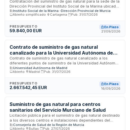
Cartagena
Contratación del suministro de gas natural para la sede de la
Dirección Provincial del Instituto Social de la Marina ubicada
Instituto Social de la Marina -Dirección Provincial de Murcia
en Cartagena durante un período de doce meses. El contrato
Abierto simplificado
·
Cartagena
·
Pub.
31/07/2026
se adjudicará mediante procedimiento abierto simplificado
abreviado, con determinación del precio mediante sistema
de precios unitarios. El adjudicatario deberá garantizar el
PRESUPUESTO
En Plazo
59.840,00 EUR
suministro continuo en función de las necesidades reales del
21/09/2026
inmueble, mantener inalterables los precios unitarios durante
la ejecución y no repercutir al ISM los gastos de
mantenimiento e inspección de equipos de medida.
Contrato de suministro de gas natural
canalizado para la Universidad Autónoma de
Madrid
Contrato de suministro de gas natural canalizado a los
diferentes puntos de suministro de la Universidad Autónoma
Universidad Autónoma de Madrid
de Madrid. La Universidad licita la prestación de este
Abierto
·
Madrid
·
Pub.
31/07/2026
servicio esencial mediante procedimiento abierto, conforme
a la normativa de contratación del sector público. El
suministro se regirá por las cláusulas administrativas
PRESUPUESTO
En Plazo
2.667.542,45 EUR
particulares específicas y el pliego de prescripciones
16/09/2026
técnicas que definirán las características técnicas, forma de
ejecución y las condiciones particulares de entrega del
servicio de gas en los distintos puntos de consumo del
Suministro de gas natural para centros
campus universitario.
sanitarios del Servicio Murciano de Salud
Licitación pública para el suministro de gas natural destinado
a los diversos centros e instalaciones dependientes del
Consejería de Salud de la Región de Murcia
Servicio Murciano de Salud. El contrato, convocado por la
Abierto
·
Bullas
·
Pub.
27/07/2026