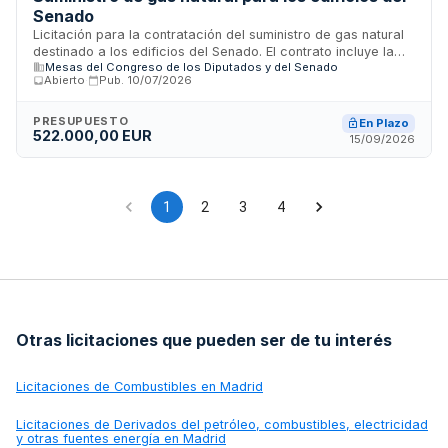
Senado
Licitación para la contratación del suministro de gas natural
destinado a los edificios del Senado. El contrato incluye la
Mesas del Congreso de los Diputados y del Senado
gestión integral de tres puntos de suministro existentes y los
Abierto
·
Pub.
10/07/2026
nuevos que pudiera disponer la Cámara durante el período
de vigencia. El adjudicatario actuará como gestor global del
suministro, realizando las gestiones ante el distribuidor
PRESUPUESTO
En Plazo
522.000,00 EUR
correspondiente y siendo el único canal de comunicación
15/09/2026
con las distribuidoras.
1
2
3
4
Otras licitaciones que pueden ser de tu interés
Licitaciones de
Combustibles en Madrid
Licitaciones de
Derivados del petróleo, combustibles, electricidad
y otras fuentes energía en Madrid