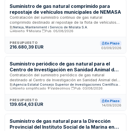
Suministro de gas natural comprimido para
repostaje de vehículos municipales de NEMASA
Contratación del suministro continuo de gas natural
comprimido destinado al repostaje de la flota de vehículos
Neteja, Manteniment i Servicis de Mislata S.A.
del parque móvil de NEMASA. El contrato busca conseguir el
Abierto
·
Mislata
·
Pub.
05/08/2026
máximo ahorro económico en el precio por kilogramo de
carburante, mejorar la prestación del servicio de repostaje y
lograr una mayor eficiencia en la utilización de fondos
PRESUPUESTO
En Plazo
216.680,39 EUR
destinados a combustible de automoción. El suministro se
03/09/2026
realizará mediante sistema de control de tarjeta sin coste
adicional para la administración.
Suministro periódico de gas natural para el
Centro de Investigación en Sanidad Animal del
Instituto Nacional de Investigación y
Contratación del suministro periódico de gas natural
destinado al Centro de Investigación en Sanidad Animal del
Tecnología Agraria y Alimentaria
Agencia Estatal Consejo Superior de Investigaciones Científicas, M.P.
Instituto Nacional de Investigación y Tecnología Agraria y
Abierto simplificado
·
Valdeolmos
·
Pub.
03/08/2026
Alimentaria, dependencia del Consejo Superior de
Investigaciones Científicas. El contrato incluye servicios
adicionales de asesoramiento en contratación y facturación,
PRESUPUESTO
En Plazo
139.654,63 EUR
gestión de puntos de suministro ante distribuidoras y
14/09/2026
comercializadoras, así como atención al cliente permanente
para resolver anomalías en el suministro.
Suministro de gas natural para la Dirección
Provincial del Instituto Social de la Marina en