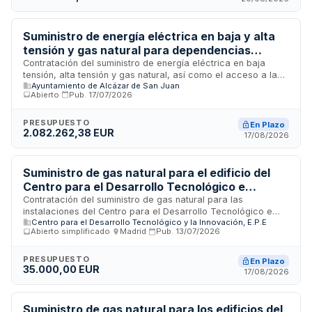
la ejecución del contrato.
Suministro de energía eléctrica en baja y alta
tensión y gas natural para dependencias
municipales del Ayuntamiento de Alcázar de
Contratación del suministro de energía eléctrica en baja
tensión, alta tensión y gas natural, así como el acceso a las
San Juan
Ayuntamiento de Alcázar de San Juan
redes correspondientes, para las dependencias e
Abierto
·
Pub.
17/07/2026
instalaciones del Ayuntamiento de Alcázar de San Juan y
organismos municipales. El contrato incluye la prestación de
servicios de asesoramiento técnico y legal ante el
PRESUPUESTO
En Plazo
2.082.262,38 EUR
distribuidor, así como apoyo para la contratación de
17/08/2026
suministros eventuales en baja tensión para eventos
especiales, fiestas y actos culturales durante la vigencia del
acuerdo.
Suministro de gas natural para el edificio del
Centro para el Desarrollo Tecnológico e
Innovación en Madrid
Contratación del suministro de gas natural para las
instalaciones del Centro para el Desarrollo Tecnológico e
Centro para el Desarrollo Tecnológico y la Innovación, E.P.E
Innovación ubicado en la calle del Cid número 4 de Madrid. El
Abierto simplificado
·
Madrid
·
Pub.
13/07/2026
procedimiento se tramita mediante licitación
supersimplificada con adjudicación independiente según
criterios establecidos en el pliego. La empresa adjudicataria
PRESUPUESTO
En Plazo
35.000,00 EUR
actuará como interlocutor ante el Centro y deberá contar
17/08/2026
con la habilitación empresarial exigida, además de
garantizar el cumplimiento de protocolos de seguridad y
acceso a las instalaciones.
Suministro de gas natural para los edificios del