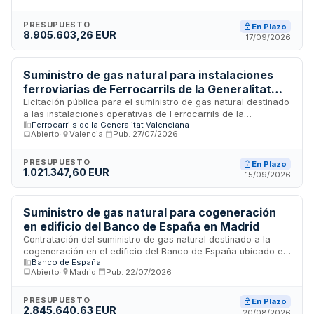
Junta de Compras del organismo sanitario regional,
comprende el abastecimiento de combustible gaseoso
necesario para la operación de sistemas de calefacción,
PRESUPUESTO
En Plazo
8.905.603,26 EUR
agua caliente sanitaria y procesos industriales en hospitales,
17/09/2026
centros de salud y demás dependencias médicas. Se trata
de un servicio continuado de carácter esencial para
garantizar el funcionamiento de las infraestructuras
Suministro de gas natural para instalaciones
sanitarias públicas de la región de Murcia.
ferroviarias de Ferrocarrils de la Generalitat
Valenciana
Licitación pública para el suministro de gas natural destinado
a las instalaciones operativas de Ferrocarrils de la
Ferrocarrils de la Generalitat Valenciana
Generalitat Valenciana en Valencia. El contrato, convocado
Abierto
·
Valencia
·
Pub.
27/07/2026
por la Gerencia de Ferrocarrils de la Generalitat Valenciana,
contempla el abastecimiento energético necesario para el
funcionamiento de las dependencias y servicios ferroviarios.
PRESUPUESTO
En Plazo
1.021.347,60 EUR
Se trata de un suministro continuado de combustible gaseoso
15/09/2026
para usos industriales y de calefacción en infraestructuras
de transporte ferroviario.
Suministro de gas natural para cogeneración
en edificio del Banco de España en Madrid
Contratación del suministro de gas natural destinado a la
cogeneración en el edificio del Banco de España ubicado en
Banco de España
la calle Alcalá 522 de Madrid. El adjudicatario deberá
Abierto
·
Madrid
·
Pub.
22/07/2026
proporcionar el suministro conforme a las especificaciones
técnicas establecidas, incluyendo acceso a datos de
facturación mediante aplicación web y designación de
PRESUPUESTO
En Plazo
2.845.640,63 EUR
gestor único para la tramitación de incidencias derivadas de
20/08/2026