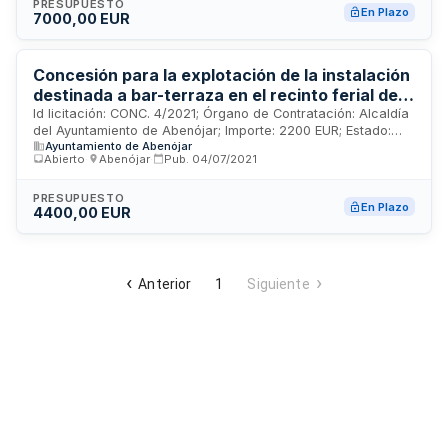
PRESUPUESTO
En Plazo
7000,00 EUR
Concesión para la explotación de la instalación
destinada a bar-terraza en el recinto ferial del
municipio de Abenójar.
Id licitación: CONC. 4/2021; Órgano de Contratación: Alcaldía
del Ayuntamiento de Abenójar; Importe: 2200 EUR; Estado:
Ayuntamiento de Abenójar
PUB
Abierto
·
Abenójar
·
Pub.
04/07/2021
PRESUPUESTO
En Plazo
4400,00 EUR
Anterior
1
Siguiente