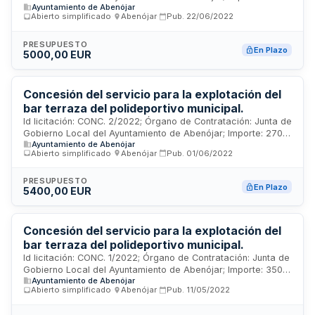
Ayuntamiento de Abenójar
EUR; Estado: PUB
Abierto simplificado
·
Abenójar
·
Pub.
22/06/2022
PRESUPUESTO
En Plazo
5000,00 EUR
Concesión del servicio para la explotación del
bar terraza del polideportivo municipal.
Id licitación: CONC. 2/2022; Órgano de Contratación: Junta de
Gobierno Local del Ayuntamiento de Abenójar; Importe: 2700
Ayuntamiento de Abenójar
EUR; Estado: PUB
Abierto simplificado
·
Abenójar
·
Pub.
01/06/2022
PRESUPUESTO
En Plazo
5400,00 EUR
Concesión del servicio para la explotación del
bar terraza del polideportivo municipal.
Id licitación: CONC. 1/2022; Órgano de Contratación: Junta de
Gobierno Local del Ayuntamiento de Abenójar; Importe: 3500
Ayuntamiento de Abenójar
EUR; Estado: PUB
Abierto simplificado
·
Abenójar
·
Pub.
11/05/2022