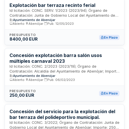
Explotación bar terraza recinto ferial
Id licitación: CONC. SERV. 1/2023 (2023/94); Órgano de
Contratación: Junta de Gobierno Local del Ayuntamiento de
Ayuntamiento de Abenójar
Abenójar; Importe: 4200 EUR; Estado: PUB
Abierto
·
Abenójar
·
Pub.
12/05/2023
PRESUPUESTO
En Plazo
8400,00 EUR
Concesión explotación barra salón usos
múltiples carnaval 2023
Id licitación: CONC. 2/2023 (2023/19); Órgano de
Contratación: Alcaldía del Ayuntamiento de Abenójar; Importe:
Ayuntamiento de Abenójar
250 EUR; Estado: PUB
Abierto
·
Abenójar
·
Pub.
06/02/2023
PRESUPUESTO
En Plazo
250,00 EUR
Concesión del servicio para la explotación del
bar terraza del polideportivo municipal.
Id licitación: CONC. 3/2022; Órgano de Contratación: Junta de
Gobierno Local del Ayuntamiento de Abenójar; Importe: 2500