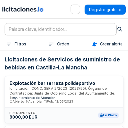
Registro gratuito
Filtros
Orden
Crear alerta
Licitaciones de Servicios de suministro de
bebidas en Castilla-La Mancha
Explotación bar terraza polideportivo
Id licitación: CONC. SERV 2/2023 (2023/95); Órgano de
Contratación: Junta de Gobierno Local del Ayuntamiento de
Ayuntamiento de Abenójar
Abenójar; Importe: 4000 EUR; Estado: PUB
Abierto
·
Abenójar
·
Pub.
12/05/2023
PRESUPUESTO
En Plazo
8000,00 EUR