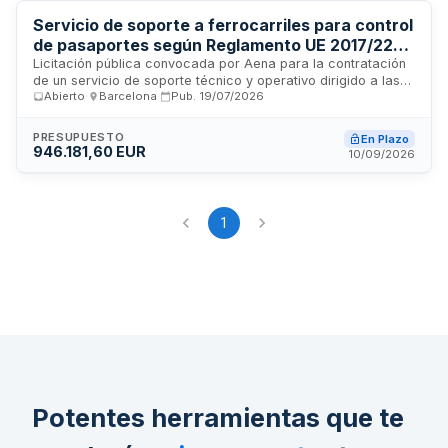
contrato, adaptándose a los requerimientos operacionales
Servicio de soporte a ferrocarriles para control
de la infraestructura aeroportuaria.
de pasaportes según Reglamento UE 2017/2226
en el Aeropuerto Josep Tarradellas Barcelona-
Licitación pública convocada por Aena para la contratación
de un servicio de soporte técnico y operativo dirigido a las
El Prat
Abierto
·
Barcelona
·
Pub.
19/07/2026
Fuerzas y Cuerpos de Seguridad del Estado en materia de
control de pasaportes en los accesos ferroviarios del
Aeropuerto Josep Tarradellas Barcelona-El Prat, conforme a
PRESUPUESTO
En Plazo
lo establecido en el Reglamento (UE) 2017/2226 sobre el
946.181,60 EUR
10/09/2026
Sistema de Información de Pasaportes. El contrato incluye la
prestación de asistencia continua para garantizar el correcto
funcionamiento de los sistemas de control migratorio en las
estaciones ferroviarias del aeropuerto.
1
Potentes herramientas que te