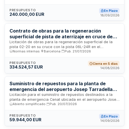
trabajos de mantenimiento, reformas y adecuación de
instalaciones sanitarias de uso público en las áreas
PRESUPUESTO
En Plazo
terminales del aeropuerto. La prestación se ejecutará en las
240.000,00 EUR
18/09/2026
instalaciones del aeropuerto y requiere experiencia
acreditada en mantenimiento y reformas de aseos de
concurrencia pública.
Contrato de obras para la regeneración
superficial de pista de aterrizaje en cruce de
pistas - Aeropuerto de Barcelona
Licitación de obras para la regeneración superficial de la
pista 02-20 en su cruce con la pista 06L-24R en el
Normas internas
·
Barcelona
·
Pub.
21/07/2026
Aeropuerto de Barcelona. Se trata de un contrato de obras a
precio abierto bajo procedimiento general libre, sujeto a las
instrucciones de contratación del Grupo AENA y a la Ley de
PRESUPUESTO
Cierra en 5 días
Contratos del Sector Público. El presupuesto base de
334.524,57 EUR
14/08/2026
licitación es de aproximadamente trescientos veintiuno mil
euros sin impuestos. La ejecución requiere acreditación de
solvencia económica, financiera, técnica y profesional, así
Suministro de repuestos para la planta de
como experiencia específica en obras aeroportuarias
emergencia del aeropuerto Josep Tarradellas
similares.
Barcelona-El Prat
Licitación para el suministro de repuestos destinados a la
planta de emergencia Cenat ubicada en el aeropuerto Josep
Abierto simplificado
·
Pub.
20/07/2026
Tarradellas Barcelona-El Prat. El contrato comprende la
provisión de bombas de engranajes y repuestos para
compresores de aire, con entrega rápida, eficaz y de
PRESUPUESTO
En Plazo
calidad según especificaciones técnicas definidas. La
59.944,00 EUR
14/09/2026
empresa adjudicataria se responsabiliza de cubrir todas las
necesidades que se presenten durante la vigencia del