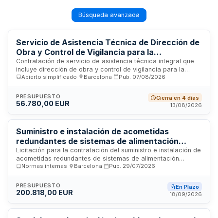
Búsqueda avanzada
Servicio de Asistencia Técnica de Dirección de
Obra y Control de Vigilancia para la
construcción de salida rápida en Pista 02-20
Contratación de servicio de asistencia técnica integral que
incluye dirección de obra y control de vigilancia para la
del Aeropuerto Josep Tarradellas Barcelona-El
Abierto simplificado
·
Barcelona
·
Pub.
07/08/2026
ejecución de los trabajos de construcción de una salida
Prat
rápida en la Pista 02-20 del Aeropuerto Josep Tarradellas
Barcelona-El Prat. AENA S.M.E., S.A. licita esta prestación
PRESUPUESTO
Cierra en 4 días
para garantizar la continuidad de los trabajos y el
56.780,00 EUR
13/08/2026
cumplimiento de los plazos de cierre de pistas previstos. La
empresa adjudicataria deberá proporcionar la dirección
facultativa necesaria con las figuras técnicas establecidas
Suministro e instalación de acometidas
en la normativa interna de AENA.
redundantes de sistemas de alimentación
ininterrumpida en el centro de control de
Licitación para la contratación del suministro e instalación de
acometidas redundantes de sistemas de alimentación
seguridad de la Terminal T2B
Normas internas
·
Barcelona
·
Pub.
29/07/2026
ininterrumpida (SAI) en las instalaciones del centro de control
de seguridad de la Terminal T2B. El contrato incluye el
montaje de instalaciones de baja tensión, equipos SAI y
PRESUPUESTO
En Plazo
servicios de formación del personal. Se requiere experiencia
200.818,00 EUR
18/09/2026
acreditada en suministro y montaje de instalaciones similares
durante los cinco últimos años, con una cuantía mínima anual
acumulada del setenta por ciento de la anualidad media del