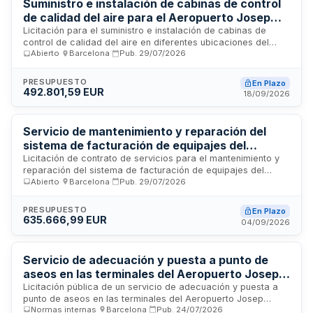
Suministro e instalación de cabinas de control
contrato.
de calidad del aire para el Aeropuerto Josep
Tarradellas Barcelona-El Prat
Licitación para el suministro e instalación de cabinas de
control de calidad del aire en diferentes ubicaciones del
Abierto
·
Barcelona
·
Pub.
29/07/2026
Aeropuerto Josep Tarradellas Barcelona-El Prat. El contrato
incluye los servicios de instalación y configuración de las
cabinas, así como el suministro de los equipos necesarios.
PRESUPUESTO
En Plazo
Se requiere que las empresas licitadoras acrediten
492.801,59 EUR
18/09/2026
experiencia previa en trabajos similares de instalación y
configuración de cabinas de calidad del aire, con un importe
mínimo acumulado equivalente al setenta por ciento de la
Servicio de mantenimiento y reparación del
anualidad media del contrato.
sistema de facturación de equipajes del
Aeropuerto Josep Tarradellas Barcelona-El
Licitación de contrato de servicios para el mantenimiento y
reparación del sistema de facturación de equipajes del
Prat
Abierto
·
Barcelona
·
Pub.
29/07/2026
Aeropuerto Josep Tarradellas Barcelona-El Prat. El
adjudicatario será responsable de garantizar la operatividad
continuada del servicio de bag drop, incluyendo tareas de
PRESUPUESTO
En Plazo
mantenimiento preventivo y correctivo. Se requiere personal
635.666,99 EUR
04/09/2026
fijo en porcentaje mínimo del 20% de la plantilla y cobertura
mediante seguros de responsabilidad civil general y patronal.
Servicio de adecuación y puesta a punto de
aseos en las terminales del Aeropuerto Josep
Tarradellas Barcelona-El Prat
Licitación pública de un servicio de adecuación y puesta a
punto de aseos en las terminales del Aeropuerto Josep
Normas internas
·
Barcelona
·
Pub.
24/07/2026
Tarradellas Barcelona-El Prat. El contrato comprende