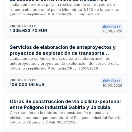
Licitación de obras para la realización de un proyecto de
rotonda ubicado en el punto kilométrico 1,400 de la carretera
Abierto simplificado
·
Donostia
·
Pub.
04/08/2026
N-638, en el acceso al barrio Amute del municipio de
Hondarribia. Las obras incluyen la construcción y ejecución
de la infraestructura vial diseñada para mejorar la
PRESUPUESTO
En Plazo
circulación y seguridad en la zona. El organismo licita la
1.305.633,70 EUR
25/08/2026
totalidad del proyecto constructivo necesario para
implementar esta solución de tráfico.
Servicios de elaboración de anteproyectos y
proyectos de explotación de transporte
público en Urola Kosta, Debabarrena y Urola
Licitación de servicios técnicos para la elaboración de
anteproyectos y proyectos de explotación del servicio de
Erdia
Abierto simplificado
·
Donostia
·
Pub.
30/07/2026
transporte público de autobús en tres ámbitos funcionales:
Urola Kosta, Debabarrena y Urola Erdia. El contratista debe
desarrollar documentación técnica completa incluyendo
PRESUPUESTO
En Plazo
diagnóstico inicial, análisis de alternativas de ordenación del
108.000,00 EUR
10/09/2026
servicio y anteproyectos de servicio, además de asistencia
durante el trámite de información pública y resolución de
alegaciones. El trabajo requiere análisis de demanda, oferta
Obras de construcción de vía ciclista-peatonal
existente, cobertura territorial, accesibilidad, coordinación
entre Polígono Industrial Gabiria y Jaizubia
modal, parámetros económicos y propuestas de mejora
Contratación de las obras de construcción de una vía
diferenciadas para cada ámbito funcional.
ciclista-peatonal que conectará el Polígono Industrial Gabiria
Abierto
·
Donostia
·
Pub.
30/07/2026
con Jaizubia, correspondiente al tramo 01 003F del itinerario
número 1 del Plan de Transporte Sostenible de la Vertiente de