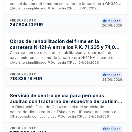
consolidación del firme en un tramo de la carretera GI-3321
Abierto simplificado
·
Donostia
·
Pub.
05/08/2026
ubicado en el municipio de Elgoibar, provincia de Guipúzcoa.
El proyecto comprende trabajos de mejora de la estructura
del pavimento y estabilización del terreno en el segmento
PRESUPUESTO
En Plazo
especificado entre los puntos kilométricos 4+350 y 4+690.
247.804,10 EUR
26/08/2026
La actuación es promovida por la administración territorial
competente para garantizar la seguridad vial y la durabilidad
de la infraestructura viaria.
Obras de rehabilitación del firme en la
carretera N-121-A entre los P.K. 71,235 y 74,030
en Irun - Diputación Foral de Gipuzkoa
Contratación de obras de rehabilitación y reparación del
pavimento en un tramo de la carretera N-121-A situado en
Abierto simplificado
·
Donostia
·
Pub.
04/08/2026
Irun, Gipuzkoa. La Diputación Foral de Gipuzkoa licita la
ejecución de trabajos de mejora del firme vial comprendido
entre los puntos kilométricos 71,235 y 74,030. El proyecto
PRESUPUESTO
En Plazo
abarca la restauración de la superficie de rodadura
718.336,18 EUR
25/08/2026
mediante técnicas y materiales adecuados para garantizar
la seguridad y funcionalidad de la infraestructura viaria en
este tramo de la vía.
Servicio de centro de día para personas
adultas con trastorno del espectro del autismo
en Pasaia - Diputación Foral de Gipuzkoa
La Diputación Foral de Gipuzkoa licita el servicio de un
centro de día ubicado en Eskalantegi (Pasaia) destinado a la
Negociado con publicidad
·
Donostia
·
Pub.
04/08/2026
atención integral de personas adultas con trastorno del
espectro del autismo. El servicio forma parte del catálogo de
prestaciones del Sistema Vasco de Servicios Sociales y
PRESUPUESTO
En Plazo
contempla actuaciones de apoyo directo, seguimiento