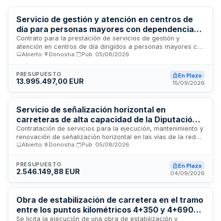
Servicio de gestión y atención en centros de
día para personas mayores con dependencia
en Gipuzkoa
Contrato para la prestación de servicios de gestión y
atención en centros de día dirigidos a personas mayores con
Abierto
·
Donostia
·
Pub.
05/08/2026
dependencia en la provincia de Gipuzkoa. El servicio se
ejecutará conforme a las prescripciones técnicas
establecidas, garantizando la estabilidad del equipo de
PRESUPUESTO
En Plazo
trabajo y el cumplimiento de normativas de prevención de
13.995.497,00 EUR
15/09/2026
riesgos laborales. La administración contratante
proporcionará espacios diferenciados en sus dependencias
para la prestación del servicio, siendo obligación de la
Servicio de señalización horizontal en
empresa contratista coordinar adecuadamente con la
carreteras de alta capacidad de la Diputación
entidad para mantener el buen funcionamiento del mismo.
Foral de Gipuzkoa
Contratación de servicios para la ejecución, mantenimiento y
renovación de señalización horizontal en las vías de la red
Abierto
·
Donostia
·
Pub.
05/08/2026
de alta capacidad gestionadas por la Diputación Foral de
Gipuzkoa. Los trabajos incluyen la aplicación de marcas
viales, pinturas y elementos reflectantes en carreteras
PRESUPUESTO
En Plazo
forales. El servicio abarca el territorio de Gipuzkoa, con
2.546.149,88 EUR
04/09/2026
particular relevancia en Donostia. Esta licitación pública
busca garantizar la seguridad vial y la visibilidad adecuada
de la señalización en las infraestructuras viarias principales.
Obra de estabilización de carretera en el tramo
entre los puntos kilométricos 4+350 y 4+690
de la GI-3321 en Elgoibar
Se licita la ejecución de una obra de estabilización y