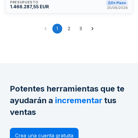
Coordinación Gipuzkoana. El proyecto forma parte de la
PRESUPUESTO
En Plazo
iniciativa MUGAZIKLO, cofinanciada al 65 por ciento por la
1.466.287,55 EUR
25/08/2026
Unión Europea mediante la convocatoria AFOMEF POCTEFA
del Programa Interregional España-Francia-Andorra,
destinado a reforzar la integración económica y social de la
zona fronteriza.
1
2
3
Potentes herramientas que te
ayudarán a
incrementar
tus
ventas
Crea una cuenta gratuita