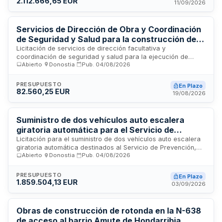
2.112.666,65 EUR
11/09/2026
personalizado, comunicación con familias, atención a
conductas desafiantes, estructuración de entornos y
formación continua del personal especializado en TEA.
Servicios de Dirección de Obra y Coordinación
de Seguridad y Salud para la construcción de
vía ciclista-peatonal Gabiria-Jaizubia -
Licitación de servicios de dirección facultativa y
coordinación de seguridad y salud para la ejecución de
Diputación Foral de Gipuzkoa
Abierto
·
Donostia
·
Pub.
04/08/2026
obras de construcción de una vía ciclista-peatonal entre el
Polígono Industrial Gabiria y Jaizubia. La Diputación Foral de
Gipuzkoa, a través del Departamento de Sostenibilidad,
PRESUPUESTO
En Plazo
requiere profesionales técnicos para supervisar, dirigir y
82.560,25 EUR
19/08/2026
controlar la actuación del contratista de obras, asegurando
el cumplimiento de normas de seguridad y salud laboral
durante toda la fase de ejecución del proyecto.
Suministro de dos vehículos auto escalera
giratoria automática para el Servicio de
Prevención, Extinción de Incendios y
Licitación para el suministro de dos vehículos auto escalera
giratoria automática destinados al Servicio de Prevención,
Salvamento
Abierto
·
Donostia
·
Pub.
04/08/2026
Extinción de Incendios y Salvamento. El contrato requiere que
las empresas licitadoras acrediten solvencia económica con
un volumen anual de negocios mínimo de dos millones
PRESUPUESTO
En Plazo
setecientos cincuenta mil euros en el año de mayor volumen
1.859.504,13 EUR
03/09/2026
durante los últimos tres años, así como solvencia técnica
mediante la relación de principales suministros de igual o
similar naturaleza realizados en ese período, con un importe
Obras de construcción de rotonda en la N-638
anual acumulado mínimo de un millón trescientos mil euros.
de acceso al barrio Amute de Hondarribia