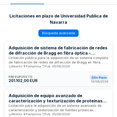
Licitaciones en plazo de Universidad Publica de
Navarra
Búsqueda avanzada
Adquisición de sistema de fabricación de redes
de difracción de Bragg en fibra óptica -
Universidad Pública de Navarra
Licitación pública para la adquisición de un sistema completo
de fabricación de redes de difracción de Bragg en fibra
Abierto
·
Pamplona
·
Pub.
05/08/2026
óptica. La Universidad Pública de Navarra, a través de su
rectorado en Pamplona, contrata este equipamiento
especializado destinado a labores de investigación,
PRESUPUESTO
En Plazo
desarrollo tecnológico y docencia en el ámbito de la
201.102,00 EUR
19/08/2026
fotónica y las comunicaciones por fibra óptica. El sistema
permitirá la fabricación de componentes ópticos avanzados
para aplicaciones en telecomunicaciones, sensorística de
Adquisición de equipo avanzado de
fibra óptica y tecnologías relacionadas.
caracterización y texturización de proteínas
alternativas para investigación universitaria en
Licitación para la adquisición de un sistema avanzado de
caracterización y texturización de fuentes proteicas
la Universidad Pública de Navarra
Abierto
·
Pamplona
·
Pub.
05/08/2026
alternativas denominado EXTRUPROT. El equipo se destinará