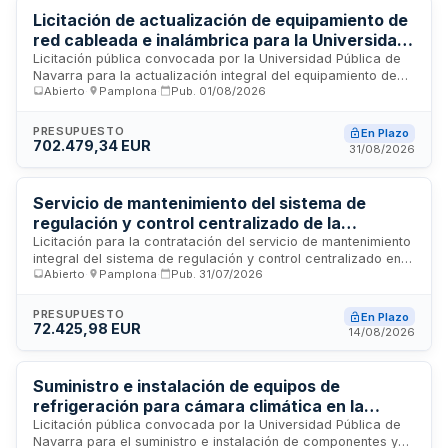
productos de calidad en horarios académicos, manteniendo
Licitación de actualización de equipamiento de
estándares de higiene y seguridad alimentaria.
red cableada e inalámbrica para la Universidad
Pública de Navarra
Licitación pública convocada por la Universidad Pública de
Navarra para la actualización integral del equipamiento de
Abierto
·
Pamplona
·
Pub.
01/08/2026
infraestructura de red, tanto cableada como inalámbrica, del
servicio informático institucional. El proyecto contempla la
modernización de los sistemas de conectividad y
PRESUPUESTO
En Plazo
comunicaciones de datos de la universidad ubicada en
702.479,34 EUR
31/08/2026
Pamplona, con una inversión de aproximadamente
setecientos mil euros. Se busca mejorar la capacidad,
rendimiento y cobertura de la red informática universitaria
Servicio de mantenimiento del sistema de
mediante la adquisición e instalación de equipos y
regulación y control centralizado de la
componentes de telecomunicaciones de última generación.
Universidad Pública de Navarra en el Campus
Licitación para la contratación del servicio de mantenimiento
integral del sistema de regulación y control centralizado en
de Tudela
Abierto
·
Pamplona
·
Pub.
31/07/2026
el Campus de Tudela de la Universidad Pública de Navarra.
El contrato incluye el mantenimiento preventivo y correctivo
de los equipos e instalaciones de climatización, calefacción
PRESUPUESTO
En Plazo
y sistemas de control automático que gestionan la regulación
72.425,98 EUR
14/08/2026
térmica y energética del campus. Se requiere empresa
especializada en mantenimiento de sistemas de
automatización y control de edificios inteligentes para
Suministro e instalación de equipos de
garantizar el funcionamiento óptimo y continuidad operativa
refrigeración para cámara climática en la
de estas infraestructuras universitarias.
Universidad Pública de Navarra
Licitación pública convocada por la Universidad Pública de
Navarra para el suministro e instalación de componentes y