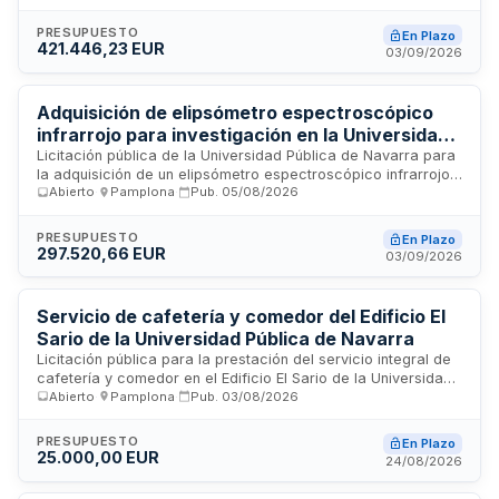
a labores de investigación y desarrollo en el ámbito de
tecnología de alimentos y ciencias de la nutrición en la
PRESUPUESTO
En Plazo
Universidad Pública de Navarra, con sede en Pamplona. Se
421.446,23 EUR
03/09/2026
trata de maquinaria especializada de laboratorio para
análisis y procesamiento de materias primas proteicas
innovadoras, con aplicación en proyectos de I+D académica
Adquisición de elipsómetro espectroscópico
y transferencia tecnológica.
infrarrojo para investigación en la Universidad
Pública de Navarra
Licitación pública de la Universidad Pública de Navarra para
la adquisición de un elipsómetro espectroscópico infrarrojo,
Abierto
·
Pamplona
·
Pub.
05/08/2026
instrumento de precisión especializado en el análisis y
caracterización de propiedades ópticas de materiales
mediante técnicas de espectroscopia infrarroja. El equipo
PRESUPUESTO
En Plazo
será destinado a actividades de investigación, desarrollo y
297.520,66 EUR
03/09/2026
formación en los laboratorios de la institución académica
ubicada en Pamplona, con un presupuesto aproximado de
trescientos mil euros.
Servicio de cafetería y comedor del Edificio El
Sario de la Universidad Pública de Navarra
Licitación pública para la prestación del servicio integral de
cafetería y comedor en el Edificio El Sario de la Universidad
Abierto
·
Pamplona
·
Pub.
03/08/2026
Pública de Navarra, ubicado en Pamplona. El contrato
comprende la gestión, operación y suministro de servicios
de alimentación y bebidas destinados a la comunidad
PRESUPUESTO
En Plazo
universitaria, incluyendo estudiantes, personal docente e
25.000,00 EUR
24/08/2026
investigador y personal de administración. El servicio debe
garantizar la disponibilidad de menús variados, bebidas y