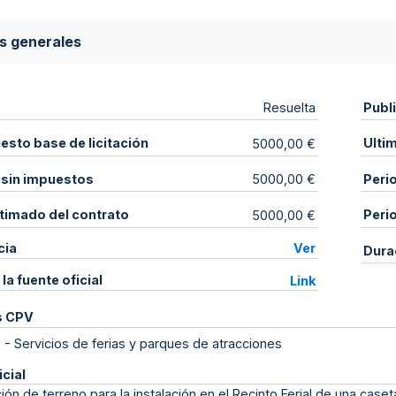
s generales
Publ
Resuelta
sto base de licitación
Ulti
5000,00 €
 sin impuestos
Peri
5000,00 €
stimado del contrato
Peri
5000,00 €
cia
Ver
Dura
 la fuente oficial
Link
s CPV
0
-
Servicios de ferias y parques de atracciones
icial
ión de terreno para la instalación en el Recinto Ferial de una caset