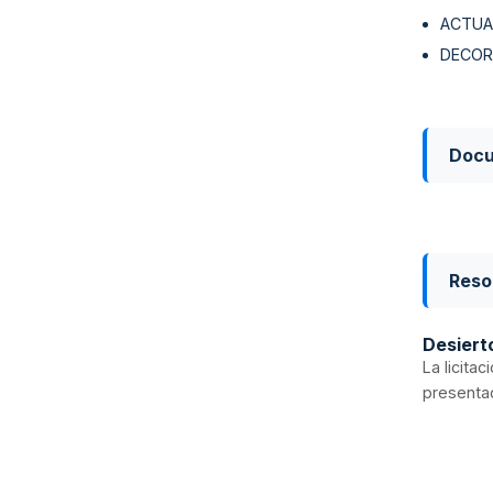
ACTUA
DECOR
Doc
Reso
Desiert
La licita
presentad