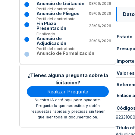
Anuncio de Licitación
08/06/2026
Perfil del contratante
Anuncio de Pliegos
Dato
09/06/2026
Perfil del contratante
Fin Plazo
23/06/2026
Presentación
Finalizado
Estado
Anuncio de
30/06/2026
Adjudicación
Presupue
Perfil del contratante
Anuncio de Formalización
Importe
Valor e
¿Tienes alguna pregunta sobre la
licitación?
Referen
Realizar Pregunta
Enlace a
Nuestra IA está aquí para ayudarte.
Pregunta lo que necesites y obtén
Código
respuestas rápidas y precisas sin tener
9233100
que leer toda la documentación.
Título of
Adjudicac