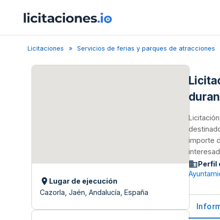
Licitaciones
Servicios de ferias y parques de atracciones
Licita
duran
Licitació
destinado
importe d
interesad
Perfil
Ayuntami
Lugar de ejecución
Cazorla, Jaén, Andalucía, España
Infor