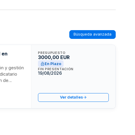
Búsqueda avanzada
l en
PRESUPUESTO
3000,00 EUR
En Plazo
ión y gestión
FIN PRESENTACIÓN
19/08/2026
dicatario
n de
 químicos
e realizará
Ver detalles
ontratación