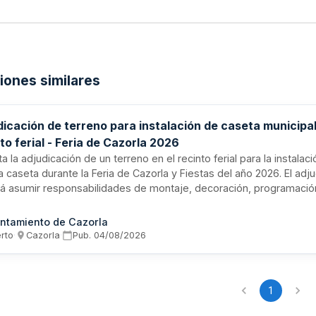
ciones similares
dicación de terreno para instalación de caseta municipa
to ferial - Feria de Cazorla 2026
ita la adjudicación de un terreno en el recinto ferial para la instalac
 caseta durante la Feria de Cazorla y Fiestas del año 2026. El adju
á asumir responsabilidades de montaje, decoración, programació
ciones musicales, contratación de personal, seguridad y servicios
te los días de celebración del evento. La presentación de ofertas s
ntamiento de Cazorla
sivamente por medios electrónicos a través de la Plataforma de C
erto
·
Cazorla
·
Pub.
04/08/2026
ctor Público.
1