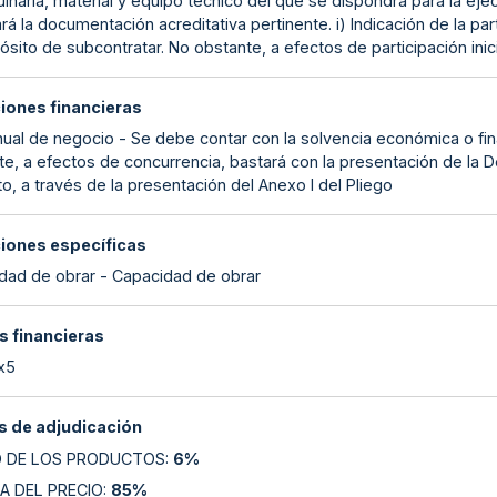
inaria, material y equipo técnico del que se dispondrá para la eje
rá la documentación acreditativa pertinente. i) Indicación de la p
ósito de subcontratar. No obstante, a efectos de participación inic
ciones financieras
anual de negocio - Se debe contar con la solvencia económica o fin
te, a efectos de concurrencia, bastará con la presentación de la
to, a través de la presentación del Anexo I del Pliego
ciones específicas
dad de obrar - Capacidad de obrar
s financieras
 x5
 de adjudicación
O DE LOS PRODUCTOS
:
6%
A DEL PRECIO
:
85%