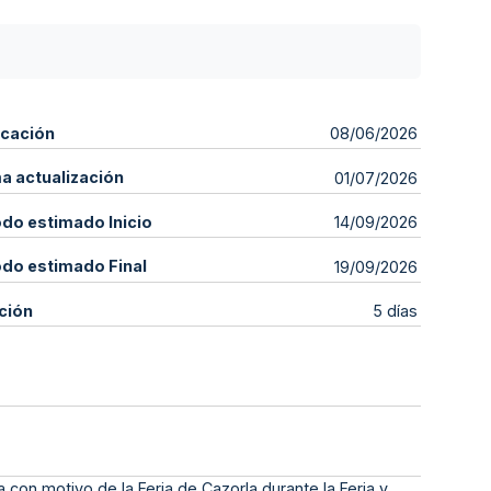
icación
08/06/2026
ma actualización
01/07/2026
odo estimado Inicio
14/09/2026
odo estimado Final
19/09/2026
ción
5 días
a con motivo de la Feria de Cazorla durante la Feria y