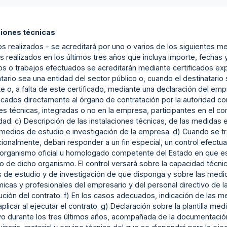
ciones técnicas
s realizados - se acreditará por uno o varios de los siguientes med
s realizados en los últimos tres años que incluya importe, fechas y
ios o trabajos efectuados se acreditarán mediante certificados e
tario sea una entidad del sector público o, cuando el destinatari
e o, a falta de este certificado, mediante una declaración del emp
cados directamente al órgano de contratación por la autoridad com
es técnicas, integradas o no en la empresa, participantes en el c
dad. c) Descripción de las instalaciones técnicas, de las medidas 
 medios de estudio e investigación de la empresa. d) Cuando se tr
ionalmente, deban responder a un fin especial, un control efectu
 organismo oficial u homologado competente del Estado en que e
 de dicho organismo. El control versará sobre la capacidad técnic
de estudio y de investigación de que disponga y sobre las medidas
icas y profesionales del empresario y del personal directivo de la
cución del contrato. f) En los casos adecuados, indicación de las
plicar al ejecutar el contrato. g) Declaración sobre la plantilla m
ivo durante los tres últimos años, acompañada de la documentación 