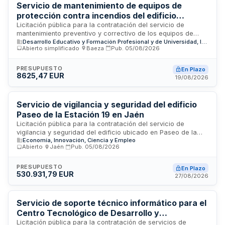
Servicio de mantenimiento de equipos de
protección contra incendios del edificio
Martínez Montañe - Delegación Territorial de
Licitación pública para la contratación del servicio de
mantenimiento preventivo y correctivo de los equipos de
Desarrollo Educativo y Formación Profesional
Desarrollo Educativo y Formación Profesional y de Universidad, Investigación e Innovación
protección contra incendios instalados en el edificio Martínez
de Jaén
Abierto simplificado
·
Baeza
·
Pub.
05/08/2026
Montañe, dependencia de la Delegación Territorial de
Desarrollo Educativo y Formación Profesional y de
Universidad, Investigación e Innovación en Jaén. El contrato
PRESUPUESTO
En Plazo
8625,47 EUR
incluye las labores de revisión, inspección, reparación y
19/08/2026
certificación de todos los sistemas de seguridad contra
incendios conforme a la normativa técnica vigente. El
presupuesto base de licitación asciende a 5.175,28 euros.
Servicio de vigilancia y seguridad del edificio
Paseo de la Estación 19 en Jaén
Licitación pública para la contratación del servicio de
vigilancia y seguridad del edificio ubicado en Paseo de la
Economía, Innovación, Ciencia y Empleo
Estación 19 de Jaén. El servicio es promovido por la
Abierto
·
Jaén
·
Pub.
05/08/2026
Delegación Territorial de Economía, Hacienda, Fondos
Europeos y de Industria, Energía y Minas en Jaén, con un
presupuesto de contratación establecido para garantizar la
PRESUPUESTO
En Plazo
530.931,79 EUR
seguridad integral de las instalaciones. El contratista será
27/08/2026
responsable de proporcionar vigilancia continua, control de
accesos y medidas de seguridad del edificio administrativo
según los términos y condiciones especificados en el pliego
Servicio de soporte técnico informático para el
de bases.
Centro Tecnológico de Desarrollo y
Experimentación CETEDEX en Jaén
Licitación pública para la contratación de servicios de