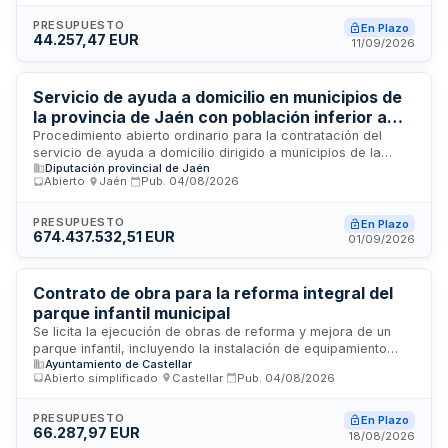
control de la ejecución de las obras, la coordinación de
seguridad y salud, y la coordinación y control
PRESUPUESTO
En Plazo
44.257,47 EUR
medioambiental. El proyecto está cofinanciado por la Unión
11/09/2026
Europea a través del Programa Plurirregional de España
FEDER 2021-2027.
Servicio de ayuda a domicilio en municipios de
la provincia de Jaén con población inferior a
20.000 habitantes
Procedimiento abierto ordinario para la contratación del
servicio de ayuda a domicilio dirigido a municipios de la
Diputación provincial de Jaén
provincia de Jaén con población inferior a 20.000 habitantes.
Abierto
·
Jaén
·
Pub.
04/08/2026
El servicio comprende la asignación de personal auxiliar
domiciliario a personas beneficiarias, la prestación de horas
mensuales según prescripción, la colaboración con
PRESUPUESTO
En Plazo
674.437.532,51 EUR
protocolos técnicos de la Diputación Provincial, la
01/09/2026
presentación del personal a usuarios, la resolución de
incidencias y el cumplimiento de responsabilidades en
situaciones excepcionales. La ejecución se ampara en
Contrato de obra para la reforma integral del
créditos específicos y se divide en lotes adjudicables según
parque infantil municipal
criterios objetivos.
Se licita la ejecución de obras de reforma y mejora de un
parque infantil, incluyendo la instalación de equipamiento
Ayuntamiento de Castellar
para terrenos de juego y la colocación de pavimentos
Abierto simplificado
·
Castellar
·
Pub.
04/08/2026
flexibles de seguridad. El proyecto técnico ha sido
redactado por arquitecto técnico municipal y se financia a
través del Plan Provincial de Cooperación a las Obras y
PRESUPUESTO
En Plazo
66.287,97 EUR
Servicios. La obra se ejecutará conforme a las
18/08/2026