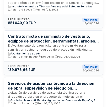
soporte técnico informático básico en el Centro Tecnológico
Instituto Nacional de Técnica Aeroespacial Esteban Terradas
de Desarrollo y Experimentación (CETEDEX) del INTA ubicado
Abierto
·
Baeza
·
Pub.
05/08/2026
en Jaén. El contrato comprende la prestación de servicios de
asistencia técnica informática, mantenimiento de sistemas y
soporte al usuario en modalidad presencial, con
PRESUPUESTO
En Plazo
851.040,00 EUR
disponibilidad de un equipo técnico especializado. La
15/09/2026
empresa adjudicataria deberá contar con al menos un centro
de servicios en Jaén y prestar los servicios conforme a los
niveles y horarios especificados en el pliego.
Contrato mixto de suministro de vestuario,
equipos de protección, herramientas, árboles,
flores y alquiler de maquinaria y vehículos para
El Ayuntamiento de Jaén licita un contrato mixto para
suministrar vestuario, equipos de protección individual,
reforestación urbana del Ayuntamiento de
Ayuntamiento de Jaén
herramientas, materiales, árboles, flores de temporada, así
Jaén
Abierto simplificado
·
Bobadilla
·
Pub.
05/08/2026
como alquiler de maquinaria, contenedores, camiones y
vehículos necesarios para ejecutar el proyecto de
reforestación urbana de la ciudad incluido en el Plan de
PRESUPUESTO
En Plazo
139.976,66 EUR
Fomento del Empleo Agrario 2025. El contrato tiene duración
20/08/2026
de diez meses y se estructura en seis lotes independientes.
Servicios de asistencia técnica a la dirección
de obra, supervisión de ejecución,
coordinación de seguridad y salud y control
Licitación de servicios de asistencia técnica para la
dirección de obra en el proyecto de mejoras en el
medioambiental para mejoras en
Sociedad Mercantil Estatal Aguas de las Cuencas de España, S.A. (ACUAES)
abastecimiento de agua potable del municipio de Huelma,
abastecimiento de agua potable en Huelma
Abierto
·
Huelma
·
Pub.
05/08/2026
provincia de Jaén. El contrato comprende la supervisión y