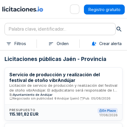
Registro gratuito
Filtros
Orden
Crear alerta
Licitaciones públicas Jaén - Provincia
Servicio de producción y realización del
festival de otoño vibrAndújar
Licitación de servicio de producción y realización del festival
de otoño vibrAndújar. El adjudicatario será responsable de la
Ayuntamiento de Andújar
ejecución completa del evento, incluyendo la gestión y
Negociado sin publicidad
·
Andújar (jaén)
·
Pub.
05/08/2026
recaudación de la venta de entradas de los distintos
espectáculos programados. El contratista debe contar con el
personal, equipos y medios necesarios para la buena
PRESUPUESTO
En Plazo
115.181,82 EUR
ejecución del servicio en los plazos convenidos, cumpliendo
17/08/2026
con todas las disposiciones vigentes en materia laboral y de
seguridad e higiene en el trabajo.