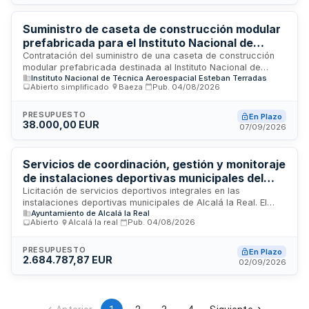
especificaciones técnicas, planos y normativa de seguridad
y salud establecidas en la documentación del proyecto.
Suministro de caseta de construcción modular
prefabricada para el Instituto Nacional de
Técnica Aeroespacial
Contratación del suministro de una caseta de construcción
modular prefabricada destinada al Instituto Nacional de
Instituto Nacional de Técnica Aeroespacial Esteban Terradas
Técnica Aeroespacial. El contrato se tramita mediante
Abierto simplificado
·
Baeza
·
Pub.
04/08/2026
procedimiento abierto simplificado conforme a la Ley de
Contratos del Sector Público. Se establecen criterios
objetivos de valoración para la adjudicación y permite la
PRESUPUESTO
En Plazo
38.000,00 EUR
presentación de variantes o mejoras en las proposiciones.
07/09/2026
La documentación contractual incluye el Pliego de Cláusulas
Administrativas Particulares, el Pliego de Prescripciones
Técnicas y la proposición adjudicada.
Servicios de coordinación, gestión y monitoraje
de instalaciones deportivas municipales del
Ayuntamiento de Alcalá la Real
Licitación de servicios deportivos integrales en las
instalaciones deportivas municipales de Alcalá la Real. El
Ayuntamiento de Alcalá la Real
contrato incluye coordinación de instalaciones, plan local de
Abierto
·
Alcalá la real
·
Pub.
04/08/2026
deporte base, monitoraje deportivo uni y multidisciplinar,
atención al público y servicios en aldeas. Se requiere gestión
completa de espacios deportivos, organización de escuelas
PRESUPUESTO
En Plazo
2.684.787,87 EUR
deportivas municipales, prestación de servicios de
02/09/2026
socorrismo y coordinación administrativa de todas las
actividades deportivas del municipio.