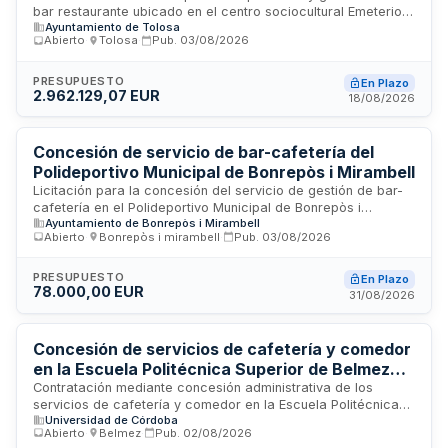
bar restaurante ubicado en el centro sociocultural Emeterio
Ayuntamiento de Tolosa
Arrese de Tolosa. El contrato tiene una duración de cuatro
Abierto
·
Tolosa
·
Pub.
03/08/2026
años y no supone gasto alguno para el Ayuntamiento, siendo
financiado íntegramente por la empresa concesionaria que
asumirá todos los costes derivados de la ejecución,
PRESUPUESTO
En Plazo
2.962.129,07 EUR
explotación y mantenimiento del servicio. La retribución del
18/08/2026
concesionario provendrá de los ingresos generados por la
explotación del servicio.
Concesión de servicio de bar-cafetería del
Polideportivo Municipal de Bonrepòs i Mirambell
Licitación para la concesión del servicio de gestión de bar-
cafetería en el Polideportivo Municipal de Bonrepòs i
Ayuntamiento de Bonrepòs i Mirambell
Mirambell. El contrato se adjudicará mediante procedimiento
Abierto
·
Bonrepòs i mirambell
·
Pub.
03/08/2026
abierto con pluralidad de criterios. El presupuesto base
establece un canon concesional mínimo mensual, mejorable
al alza por los licitadores. La concesión incluye la
PRESUPUESTO
En Plazo
78.000,00 EUR
responsabilidad del adjudicatario de realizar todas las
31/08/2026
labores necesarias para la prestación del servicio y su
puesta en funcionamiento, conforme a las prescripciones
técnicas y administrativas establecidas.
Concesión de servicios de cafetería y comedor
en la Escuela Politécnica Superior de Belmez
con criterios de sostenibilidad y comercio justo
Contratación mediante concesión administrativa de los
servicios de cafetería y comedor en la Escuela Politécnica
Universidad de Córdoba
Superior de Belmez, campus ubicado en Córdoba. El
Abierto
·
Belmez
·
Pub.
02/08/2026
concesionario deberá garantizar la prestación de estos