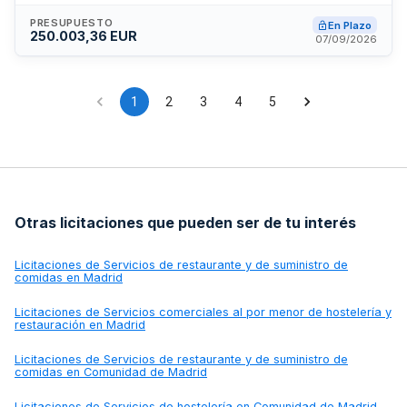
servicios aplicando criterios saludables, ecológicos y de
comercio justo en la gestión y oferta de productos. La
PRESUPUESTO
En Plazo
250.003,36 EUR
universidad ejercerá el seguimiento y control ordinario de la
07/09/2026
ejecución del contrato conforme a la normativa de
contratación del sector público.
1
2
3
4
5
Otras licitaciones que pueden ser de tu interés
Licitaciones de
Servicios de restaurante y de suministro de
comidas en Madrid
Licitaciones de
Servicios comerciales al por menor de hostelería y
restauración en Madrid
Licitaciones de
Servicios de restaurante y de suministro de
comidas en Comunidad de Madrid
Licitaciones de
Servicios de hostelería en Comunidad de Madrid