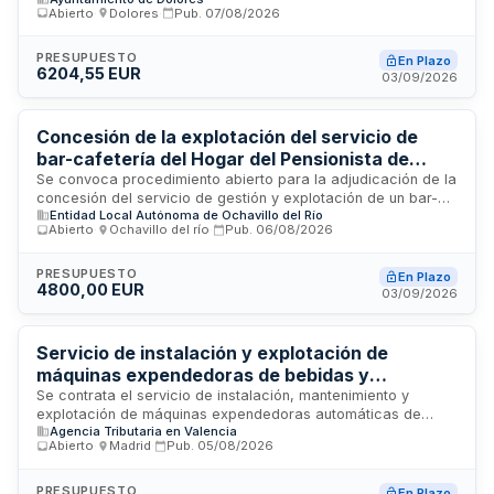
celebración del Chupinazo de Dolores 2026. El concesionario
Abierto
·
Dolores
·
Pub.
07/08/2026
será responsable de la gestión hostelera, incluidas las
bebidas y consumiciones, asumiendo el riesgo operacional
derivado de la demanda, afluencia y condiciones de
PRESUPUESTO
En Plazo
6204,55 EUR
explotación. La prestación se desarrollará en la Plaza
03/09/2026
General Llopis de Dolores durante el evento festivo,
coordinándose con las obligaciones de seguridad, limpieza y
restitución del espacio.
Concesión de la explotación del servicio de
bar-cafetería del Hogar del Pensionista de
Ochavillo del Río
Se convoca procedimiento abierto para la adjudicación de la
concesión del servicio de gestión y explotación de un bar-
Entidad Local Autónoma de Ochavillo del Río
cafetería ubicado en el Hogar del Pensionista de Ochavillo
Abierto
·
Ochavillo del río
·
Pub.
06/08/2026
del Río. El concesionario asumirá los riesgos operacionales y
económicos de la actividad, dotando de mobiliario,
maquinaria y elementos necesarios, así como obteniendo las
PRESUPUESTO
En Plazo
4800,00 EUR
autorizaciones administrativas y sanitarias requeridas. La
03/09/2026
duración inicial será de dos años, prorrogable hasta cuatro
años en total. La adjudicación se realizará según la mejor
relación calidad-precio. El procedimiento tiene carácter
Servicio de instalación y explotación de
urgente por necesidad de garantizar la continuidad del
máquinas expendedoras de bebidas y
servicio.
alimentos en centros de la Agencia Estatal de
Se contrata el servicio de instalación, mantenimiento y
explotación de máquinas expendedoras automáticas de
Administración Tributaria de Alicante y
Agencia Tributaria en Valencia
bebidas y alimentos en los edificios y centros de trabajo de
Castellón
Abierto
·
Madrid
·
Pub.
05/08/2026
la Agencia Estatal de Administración Tributaria ubicados en
las provincias de Alicante y Castellón. El servicio está
dirigido al personal destinado en dichos centros,
PRESUPUESTO
En Plazo