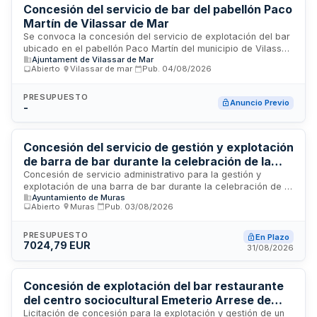
relacionados, atendiendo a los usuarios y visitantes del
Concesión del servicio de bar del pabellón Paco
polideportivo.
Martín de Vilassar de Mar
Se convoca la concesión del servicio de explotación del bar
ubicado en el pabellón Paco Martín del municipio de Vilassar
Ajuntament de Vilassar de Mar
de Mar. El Ajuntament de Vilassar de Mar licita la gestión
Abierto
·
Vilassar de mar
·
Pub.
04/08/2026
integral de este establecimiento de hostelería, incluyendo la
prestación de servicios de restauración, venta de bebidas y
alimentos a los visitantes y usuarios del pabellón. Se trata de
PRESUPUESTO
Anuncio Previo
-
una concesión administrativa que permite al adjudicatario
explotar comercialmente el servicio mediante el pago de las
correspondientes contraprestaciones económicas,
garantizando la calidad en la atención y el cumplimiento de
Concesión del servicio de gestión y explotación
la normativa municipal y sanitaria aplicable.
de barra de bar durante la celebración de la
Feria del Poldro y Feria de la Miel 2026
Concesión de servicio administrativo para la gestión y
explotación de una barra de bar durante la celebración de la
Ayuntamiento de Muras
Feria del Poldro y la Feria de la Miel en el año 2026. La
Abierto
·
Muras
·
Pub.
03/08/2026
Administración licita el derecho a explotar el servicio de
venta de bebidas y alimentos en barra, siendo los ingresos
íntegramente para el concesionario. El contrato no genera
PRESUPUESTO
En Plazo
7024,79 EUR
gasto para la Administración, financiándose completamente
31/08/2026
por los usuarios. El canon mínimo de licitación es de mil
trescientos cincuenta euros, siendo mejorable al alza por los
licitadores.
Concesión de explotación del bar restaurante
del centro sociocultural Emeterio Arrese de
Tolosa
Licitación de concesión para la explotación y gestión de un