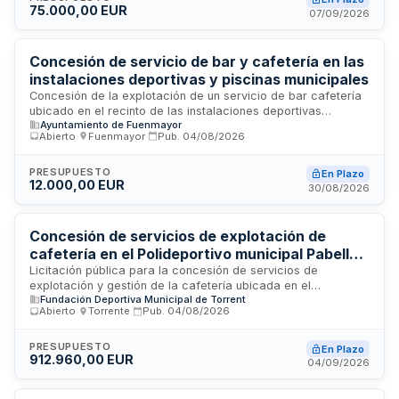
75.000,00 EUR
trabajadores de empresas externas y usuarios autorizados.
07/09/2026
El adjudicatario será responsable de la instalación,
reposición de productos, mantenimiento técnico, retirada de
máquinas al finalizar el contrato y cumplimiento de la
Concesión de servicio de bar y cafetería en las
normativa de protección de datos y seguridad alimentaria.
instalaciones deportivas y piscinas municipales
Concesión de la explotación de un servicio de bar cafetería
ubicado en el recinto de las instalaciones deportivas
Ayuntamiento de Fuenmayor
municipales, que incluye la prestación de servicios de
Abierto
·
Fuenmayor
·
Pub.
04/08/2026
cafetería, gestión de bar y servicios de limpieza. La
adjudicación se realiza mediante procedimiento abierto con
varios criterios de valoración, requiriendo que el
PRESUPUESTO
En Plazo
12.000,00 EUR
adjudicatario cuente con habilitación empresarial adecuada
30/08/2026
y acredite solvencia económica y experiencia técnica en la
gestión de establecimientos similares.
Concesión de servicios de explotación de
cafetería en el Polideportivo municipal Pabellón
Vedat de Torrent
Licitación pública para la concesión de servicios de
explotación y gestión de la cafetería ubicada en el
Fundación Deportiva Municipal de Torrent
Polideportivo municipal Pabellón Vedat. La Fundación
Abierto
·
Torrente
·
Pub.
04/08/2026
Deportiva Municipal de Torrent convoca este procedimiento
para seleccionar al operador encargado de la
administración, funcionamiento y prestación de servicios de
PRESUPUESTO
En Plazo
912.960,00 EUR
bar y comidas en las instalaciones deportivas municipales. El
04/09/2026
concesionario será responsable de la explotación comercial
del local, incluyendo venta de bebidas, alimentos y artículos