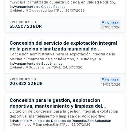
municipal climatizada cubierta ubicada en Ciudad Rodrigo,
Ayuntamiento de Ciudad Rodrigo
Salamanca. Comprende la limpieza, mantenimiento
Abierto
·
Ciudad rodrigo
·
Pub.
28/07/2026
preventivo y correctivo, desinfección, gestión y control de
accesos, así como tareas de preparación de las
instalaciones. El Ayuntamiento de Ciudad Rodrigo licita este
PRESUPUESTO
En Plazo
557.507,23 EUR
servicio público mediante procedimiento abierto con
22/08/2026
tramitación ordinaria, estableciendo un presupuesto base de
licitación que podrá ser mejorado a la baja por los
licitadores interesados.
Concesión del servicio de explotación integral
de la piscina climatizada municipal de
Socuéllamos
Concesión administrativa para la explotación integral de la
piscina climatizada de Socuéllamos, que incluye la
Ayuntamiento de Socuéllamos
organización de cursos y actividades deportivas,
Abierto
·
Socuéllamos
·
Pub.
24/07/2026
contratación de monitores y socorristas, así como el
mantenimiento, conservación y limpieza de las instalaciones.
El servicio tiene como objetivo fomentar la práctica
PRESUPUESTO
En Plazo
207.622,32 EUR
deportiva entre los ciudadanos del municipio de Ciudad Real.
19/08/2026
Concesión para la gestión, explotación
deportiva, mantenimiento y limpieza del
Polideportivo Municipal de Mons - Patronato
Licitación de concesión para la gestión integral, explotación
deportiva, mantenimiento y limpieza del Polideportivo
Municipal de Deportes de Donostia/San
Patronato Municipal de Deportes de Donostia/San Sebastián
Municipal de Mons, ubicado en la calle Julimasene nº1 de
Sebastián
Restringido
·
San sebastián
·
Pub.
22/07/2026
San Sebastián. El Patronato Municipal de Deportes de