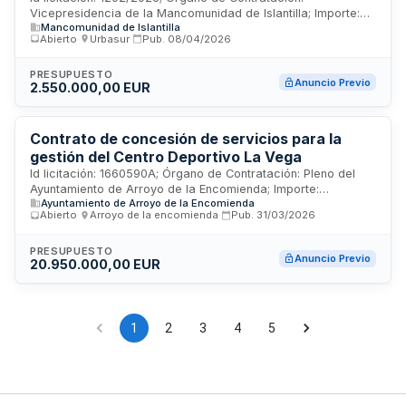
Vicepresidencia de la Mancomunidad de Islantilla; Importe:
incluyendo la previa ejecución de las obras de
Mancomunidad de Islantilla
2550000 EUR; Estado: PRE
reforma y adecuación necesarias para su
Abierto
·
Urbasur
·
Pub.
08/04/2026
correcta explotación.
PRESUPUESTO
Anuncio Previo
2.550.000,00 EUR
Contrato de concesión de servicios para la
gestión del Centro Deportivo La Vega
Id licitación: 1660590A; Órgano de Contratación: Pleno del
Ayuntamiento de Arroyo de la Encomienda; Importe:
Ayuntamiento de Arroyo de la Encomienda
17530000 EUR; Estado: PRE
Abierto
·
Arroyo de la encomienda
·
Pub.
31/03/2026
PRESUPUESTO
Anuncio Previo
20.950.000,00 EUR
1
2
3
4
5