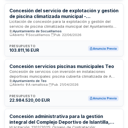
concesionario debe garantizar continuidad del servicio,
responsabilidad civil, formación del personal y adhesión a
Concesión del servicio de explotación y gestión
normativa de turismo activo.
de piscina climatizada municipal -
Ayuntamiento de Socuéllamos
Licitación de concesión para la explotación y gestión del
servicio de piscina climatizada municipal del Ayuntamiento
Ayuntamiento de Socuéllamos
de Socuéllamos. El contrato engloba la operación,
Abierto
·
Socuéllamos
·
Pub.
22/06/2026
mantenimiento y administración de las instalaciones
acuáticas con sistema de climatización, incluyendo el
personal necesario, conservación de equipos, servicios
PRESUPUESTO
Anuncio Previo
103.811,16 EUR
complementarios y atención al público. Se trata de un
servicio de equipamiento público dirigido a la comunidad
local, con una duración determinada y una remuneración
basada en el modelo de concesión administrativa.
Concesión servicios piscinas municipales Teo
Concesión de servicios con inversión en instalaciones
deportivas municipales: piscina cubierta climatizada de A
Ayuntamiento de Teo
Ramallosa y piscinas de verano de Insua y Os Tilos en Teo
Abierto
·
A ramallosa
·
Pub.
21/04/2026
(A Coruña).
PRESUPUESTO
Anuncio Previo
22.984.520,00 EUR
Concesión administrativa para la gestión
integral del Complejo Deportivo de Islantilla,
ubicado en la UEE-4 del Plan Parcial nº 2,
Id licitación: 1202/2025; Órgano de Contratación: