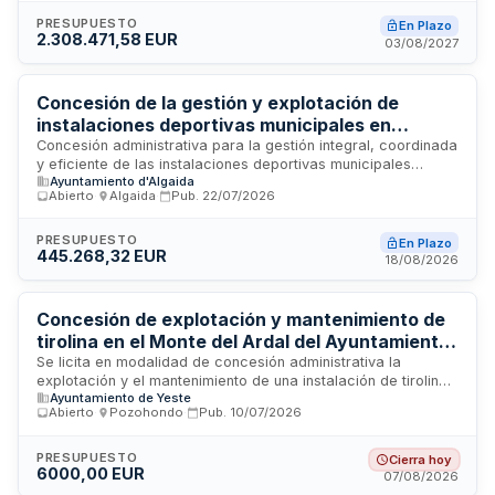
Donostia/San Sebastián busca adjudicar el servicio completo
de operación y conservación de las instalaciones
PRESUPUESTO
En Plazo
2.308.471,58 EUR
deportivas, incluyendo tareas de limpieza, mantenimiento
03/08/2027
técnico de equipamientos e infraestructuras, y gestión de la
explotación deportiva del complejo. El contrato de concesión
requiere que el adjudicatario garantice el funcionamiento
Concesión de la gestión y explotación de
óptimo, la seguridad y la accesibilidad de todas las áreas
instalaciones deportivas municipales en
del polideportivo.
Algaida
Concesión administrativa para la gestión integral, coordinada
y eficiente de las instalaciones deportivas municipales
Ayuntamiento d'Algaida
ubicadas en el recinto Es Porrassar y en el pabellón Andreu
Abierto
·
Algaida
·
Pub.
22/07/2026
Trobat del centro escolar Pare Bartomeu Pou. El
adjudicatario asumirá la explotación de los servicios
deportivos con prestación obligatoria de mínimo dieciséis a
PRESUPUESTO
En Plazo
445.268,32 EUR
veintidós horas entre semana y horarios según competición
18/08/2026
los fines de semana, garantizando acceso a cualquier
ciudadano que satisfaga los precios públicos establecidos.
Concesión de explotación y mantenimiento de
tirolina en el Monte del Ardal del Ayuntamiento
de Yeste
Se licita en modalidad de concesión administrativa la
explotación y el mantenimiento de una instalación de tirolina
Ayuntamiento de Yeste
ubicada en el Monte del Ardal. El Ayuntamiento de Yeste
Abierto
·
Pozohondo
·
Pub.
10/07/2026
busca adjudicar a una empresa especializada la gestión
integral del servicio, incluyendo operación diaria, seguridad
de usuarios, mantenimiento preventivo y correctivo de la
PRESUPUESTO
Cierra hoy
6000,00 EUR
infraestructura, así como cumplimiento de obligaciones
07/08/2026
derivadas de financiación NextGenerationEU. El