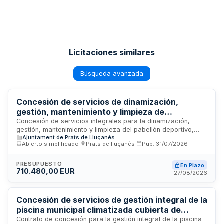
Licitaciones similares
Búsqueda avanzada
Concesión de servicios de dinamización,
gestión, mantenimiento y limpieza de
instalaciones deportivas y servicio de bar -
Concesión de servicios integrales para la dinamización,
gestión, mantenimiento y limpieza del pabellón deportivo,
Ayuntamiento
Ajuntament de Prats de Lluçanès
piscina municipal, campo de fútbol, pistas de tenis y pádel,
Abierto simplificado
·
Prats de lluçanès
·
Pub.
31/07/2026
así como la explotación del servicio de bar asociado a la
piscina y campo de fútbol. La adjudicación se realiza
mediante procedimiento abierto sin división en lotes,
PRESUPUESTO
En Plazo
710.480,00 EUR
requiriendo una actuación unitaria y conjunta sobre un
27/08/2026
proyecto único.
Concesión de servicios de gestión integral de la
piscina municipal climatizada cubierta de
Ciudad Rodrigo
Contrato de concesión para la gestión integral de la piscina