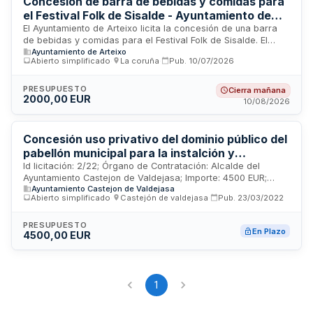
Concesión de barra de bebidas y comidas para
el Festival Folk de Sisalde - Ayuntamiento de
Arteixo
El Ayuntamiento de Arteixo licita la concesión de una barra
de bebidas y comidas para el Festival Folk de Sisalde. El
Ayuntamiento de Arteixo
adjudicatario deberá gestionar la venta de bebidas y
Abierto simplificado
·
La coruña
·
Pub.
10/07/2026
alimentos al público asistente a las actuaciones musicales
programadas, proporcionando servicio de hostelería con
personal cualificado. El puesto se ubicará en zona designada
PRESUPUESTO
Cierra mañana
2000,00 EUR
con superficie cubierta de aproximadamente 15 x 6 metros y
10/08/2026
barra de 10 x 3 metros, construido con elementos rígidos y
seguros. El concesionario asume la responsabilidad de
suministros, higiene, seguridad, gestión de residuos
Concesión uso privativo del dominio público del
conforme a normativa medioambiental, y obtención de
pabellón municipal para la instalción y
permisos necesarios.
explotación de barras en festejos y fiestas
Id licitación: 2/22; Órgano de Contratación: Alcalde del
Ayuntamiento Castejon de Valdejasa; Importe: 4500 EUR;
2022
Ayuntamiento Castejon de Valdejasa
Estado: PUB
Abierto simplificado
·
Castejón de valdejasa
·
Pub.
23/03/2022
PRESUPUESTO
En Plazo
4500,00 EUR
1