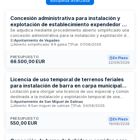
Búsqueda avanzada
Concesión administrativa para instalación y
explotación de establecimiento expendedor de
bebidas y comidas en espacios públicos de
Se adjudica mediante procedimiento abierto simplificado una
concesión administrativa para la instalación y explotación de
Vegadeo
Ayuntamiento de Vegadeo
un establecimiento expendedor de bebidas y comidas con
Abierto simplificado
·
A galea
·
Pub.
07/08/2026
carácter privativo en el Parque de Medal y/o en el área
recreativa el Noveledo, municipio de Vegadeo. La selección
se realiza conforme a criterios de mejor relación calidad-
PRESUPUESTO
En Plazo
66.500,00 EUR
precio. Los licitadores deben acreditar solvencia económica,
22/09/2026
financiera y técnica en el sector hostelero, con mínimo un
año de experiencia en la materia o formación específica, así
como posesión del título de manipulador de alimentos.
Licencia de uso temporal de terrenos feriales
para instalación de barra en carpa municipal
durante fiestas patronales y navideñas
Licitación para otorgar una licencia de uso especial y común
destinada a la instalación y explotación temporal de una
Ayuntamiento de San Miguel de Salinas
barra de bebidas y servicios de hostelería en la carpa
Abierto
·
San miguel de salinas
·
Pub.
04/08/2026
municipal ubicada en el Recinto Ferial durante las
celebraciones de Fiestas Patronales y Navidad. El
adjudicatario gestionará directamente el servicio de bar,
PRESUPUESTO
En Plazo
550,00 EUR
corriendo con todos los gastos operativos y obteniendo
19/08/2026
ingresos exclusivamente de la venta de servicios a usuarios.
La licitación se regirá por criterios de mejor relación
calidad-precio mediante procedimiento abierto.