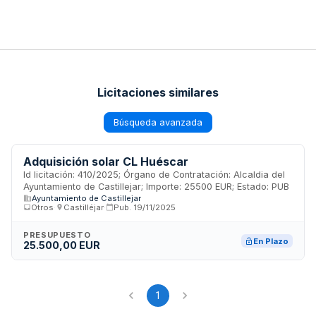
Licitaciones similares
Búsqueda avanzada
Adquisición solar CL Huéscar
Id licitación: 410/2025; Órgano de Contratación: Alcaldia del
Ayuntamiento de Castillejar; Importe: 25500 EUR; Estado: PUB
Ayuntamiento de Castillejar
Otros
·
Castilléjar
·
Pub.
19/11/2025
PRESUPUESTO
En Plazo
25.500,00 EUR
1