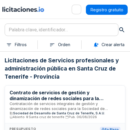
Registro gratuito
Filtros
Orden
Crear alerta
Licitaciones de Servicios profesionales y
administración pública en Santa Cruz de
Tenerife - Provincia
Contrato de servicios de gestión y
dinamización de redes sociales para la
Sociedad de Desarrollo de Santa Cruz de
Contratación de servicios integrales de gestión y
dinamización de redes sociales para la Sociedad de
Tenerife
Sociedad de Desarrollo de Santa Cruz de Tenerife, S.A.U.
Desarrollo de Santa Cruz de Tenerife. El servicio incluye la
Abierto
·
Santa cruz de tenerife
·
Pub.
06/08/2026
generación de contenidos, análisis, evaluación y
asesoramiento en el desarrollo de las redes corporativas.
Los objetivos comprenden impulsar las redes de la entidad,
PRESUPUESTO
En Plazo