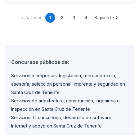
personal coordinador en jornada completa, presentación de
plantilla con especificación de categorías profesionales y
horarios, así como cumplimiento de obligaciones en materia
de prevención de riesgos laborales e integración de
Anterior
1
2
3
4
Siguiente
personas con discapacidad.
Concursos públicos de:
Servicios a empresas: legislación, mercadotecnia,
asesoría, selección personal, imprenta y seguridad en
Santa Cruz de Tenerife
Servicios de arquitectura, construcción, ingeniería e
inspección en Santa Cruz de Tenerife
Servicios TI: consultoría, desarrollo de software,
Internet y apoyo en Santa Cruz de Tenerife