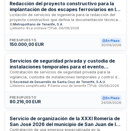
correcta ejecución del proyecto editorial.
Redacción del proyecto constructivo para la
implantación de dos escapes ferroviarios en la
Línea 1 del Tranvía de Tenerife
Licitación de servicios de ingeniería para la redacción del
proyecto constructivo que defina la documentación técnica
Metropolitano de Tenerife, S.A.
necesaria para la implantación de dos nuevos escapes
Abierto
·
La orotava
·
Pub.
06/08/2026
ferroviarios en la Línea 1 del Tranvía de Tenerife. El primer
escape se ubicará entre las paradas de La Paz y Puente
Zurita, y el segundo entre el Museo de Ciencia y Cruz de
PRESUPUESTO
En Plazo
150.000,00 EUR
Piedra. El contrato es de carácter plurianual y requiere la
30/09/2026
participación de personal técnico cualificado con
experiencia demostrada en proyectos ferroviarios de
complejidad similar.
Servicios de seguridad privada y custodia de
instalaciones temporales para el evento
PLENILUNIO 2026
Contratación de servicios de seguridad privada para la
vigilancia, custodia de instalaciones temporales y control de
Sociedad de Desarrollo de Santa Cruz de Tenerife, S.A.U.
acceso del evento PLENILUNIO 2026. Los servicios incluyen
Abierto simplificado
·
Santa cruz de tenerife
·
Pub.
06/08/2026
coordinación de equipos de vigilantes, material de apoyo
para acotamiento de espacios, emisoras y gestión de
autorizaciones administrativas requeridas por la normativa
PRESUPUESTO
En Plazo
80.216,00 EUR
aplicable.
24/08/2026
Servicio de organización de la XXXI Romería de
San José 2026 del municipio de San Juan de la
Rambla
Contratación de una empresa especializada en la