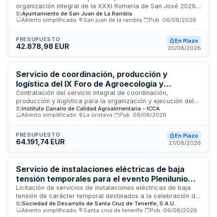
organización integral de la XXXI Romería de San José 2026
Ayuntamiento de San Juan de La Rambla
en el municipio de San Juan de la Rambla. El servicio incluye
Abierto simplificado
·
San juan de la rambla
·
Pub.
06/08/2026
la coordinación y colaboración estrecha con la Concejalía
de Ferias, Festejos y Romería del Ayuntamiento para la
celebración de este evento tradicional canario de devoción
PRESUPUESTO
En Plazo
42.878,98 EUR
y cultura, que culmina con actos festivos y un concierto en la
20/08/2026
plaza de la Iglesia de San José amenizado por grupos
musicales.
Servicio de coordinación, producción y
logística del IX Foro de Agroecología y
Biodiversidad en Canarias
Contratación del servicio integral de coordinación,
producción y logística para la organización y ejecución del
Instituto Canario de Calidad Agroalimentaria - ICCA
IX Foro de Agroecología y Biodiversidad en Canarias. El
Abierto simplificado
·
La orotava
·
Pub.
06/08/2026
contrato incluye la preparación de espacios, suministro de
equipamientos audiovisuales y de mobiliario, supervisión de
trabajos y gestión logística del evento. La empresa
PRESUPUESTO
En Plazo
64.191,74 EUR
adjudicataria debe proporcionar todos los medios
27/08/2026
materiales, equipos de transporte, protección personal y
equipos profesionales de fotografía y grabación necesarios
para el correcto desarrollo del foro.
Servicio de instalaciones eléctricas de baja
tensión temporales para el evento Plenilunio
2026
Licitación de servicios de instalaciones eléctricas de baja
tensión de carácter temporal destinados a la celebración del
Sociedad de Desarrollo de Santa Cruz de Tenerife, S.A.U.
evento Plenilunio 2026. Los servicios incluyen el suministro
Abierto simplificado
·
Santa cruz de tenerife
·
Pub.
06/08/2026
de materiales, acometidas eléctricas, transporte, montaje,