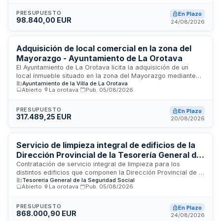
desmontaje y certificaciones correspondientes, a ejecutar
por técnicos competentes conforme a la normativa vigente
PRESUPUESTO
En Plazo
98.840,00 EUR
del Reglamento Electrotécnico de Baja Tensión. Prestaciones
24/08/2026
necesarias para desarrollar actividades en vía pública que
requieran infraestructuras y servicios eléctricos temporales.
Adquisición de local comercial en la zona del
Mayorazgo - Ayuntamiento de La Orotava
El Ayuntamiento de La Orotava licita la adquisición de un
local inmueble situado en la zona del Mayorazgo mediante
Ayuntamiento de la Villa de La Orotava
procedimiento abierto en régimen de concurrencia. El
Abierto
·
La orotava
·
Pub.
05/08/2026
contrato se adjudicará conforme a criterios de mejor
relación calidad-precio y se rige por la normativa patrimonial
de las administraciones públicas. Los licitadores deberán
PRESUPUESTO
En Plazo
317.489,25 EUR
acreditar la propiedad o usufructo del inmueble mediante
20/08/2026
nota simple registral y declaración responsable sobre
ausencia de cargas y gravámenes, así como el cumplimiento
de obligaciones tributarias y con la Seguridad Social.
Servicio de limpieza integral de edificios de la
Dirección Provincial de la Tesorería General de
la Seguridad Social de Santa Cruz de Tenerife
Contratación de servicio integral de limpieza para los
distintos edificios que componen la Dirección Provincial de la
Tesorería General de la Seguridad Social
Tesorería General de la Seguridad Social ubicada en Santa
Abierto
·
La orotava
·
Pub.
05/08/2026
Cruz de Tenerife. El contrato, de naturaleza administrativa y
carácter de servicios, se adjudicará mediante procedimiento
abierto a un único licitador responsable de la ejecución
PRESUPUESTO
En Plazo
868.000,90 EUR
completa del objeto. La prestación incluye la designación de
24/08/2026