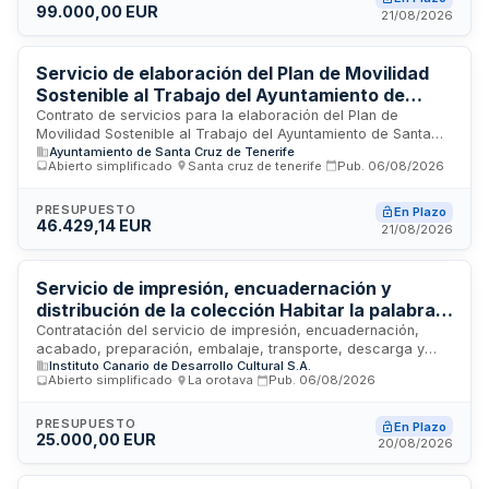
99.000,00 EUR
reforzar el posicionamiento de Santa Cruz como destino
21/08/2026
comercial, turístico, cultural e innovador, mejorar la atención
digital a ciudadanía y visitantes, y optimizar el rendimiento de
inversiones publicitarias mediante campañas segmentadas y
Servicio de elaboración del Plan de Movilidad
medición objetiva de resultados.
Sostenible al Trabajo del Ayuntamiento de
Santa Cruz de Tenerife
Contrato de servicios para la elaboración del Plan de
Movilidad Sostenible al Trabajo del Ayuntamiento de Santa
Ayuntamiento de Santa Cruz de Tenerife
Cruz de Tenerife, en cumplimiento de la Ley 9/2025 de
Abierto simplificado
·
Santa cruz de tenerife
·
Pub.
06/08/2026
Movilidad Sostenible. El servicio incluye análisis de sistemas
de transporte, gestión de datos de movilidad, evaluación de
accesibilidad universal y seguridad vial urbana. El contratista
PRESUPUESTO
En Plazo
46.429,14 EUR
debe disponer de equipo multidisciplinar con experiencia en
21/08/2026
sistemas de información geográfica, análisis de
desplazamientos, accesibilidad y seguridad vial.
Servicio de impresión, encuadernación y
distribución de la colección Habitar la palabra
del Instituto Canario de Desarrollo Cultural
Contratación del servicio de impresión, encuadernación,
acabado, preparación, embalaje, transporte, descarga y
Instituto Canario de Desarrollo Cultural S.A.
entrega de la colección completa Habitar la palabra de Félix
Abierto simplificado
·
La orotava
·
Pub.
06/08/2026
Hormiga, gestionado por el Instituto Canario de Desarrollo
Cultural, S.A. La prestación comprende la ejecución técnica
de todas las fases de producción gráfica, desde la
PRESUPUESTO
En Plazo
25.000,00 EUR
impresión hasta la distribución final de las obras, requiriendo
20/08/2026
que la empresa contratista disponga de los medios técnicos,
profesionales y materiales adecuados para garantizar la