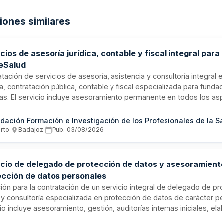
ciones similares
cios de asesoría jurídica, contable y fiscal integral para
eSalud
tación de servicios de asesoría, asistencia y consultoría integral 
ca, contratación pública, contable y fiscal especializada para funda
cas. El servicio incluye asesoramiento permanente en todos los a
es que se planteen ante los órganos de FundeSalud y las entidade
pervisión. FundeSalud es una fundación pública de la Comunidad
madura dedicada a la formación e investigación de profesionales d
erto
·
Badajoz
·
Pub.
03/08/2026
égimen jurídico de derecho privado integrada en el sector público
icio de delegado de protección de datos y asesoramient
ección de datos personales
ción para la contratación de un servicio integral de delegado de p
 y consultoría especializada en protección de datos de carácter pe
io incluye asesoramiento, gestión, auditorías internas iniciales, el
s de adecuación y mejora, asistencia a reuniones de seguimiento,