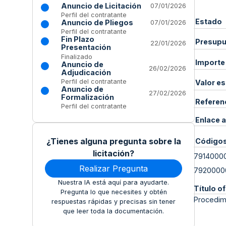
Anuncio de Licitación
07/01/2026
Perfil del contratante
Estado
Anuncio de Pliegos
07/01/2026
Perfil del contratante
Fin Plazo
Presupue
22/01/2026
Presentación
Finalizado
Importe
Anuncio de
26/02/2026
Adjudicación
Perfil del contratante
Valor e
Anuncio de
27/02/2026
Formalización
Referen
Perfil del contratante
Enlace a
¿Tienes alguna pregunta sobre la
Código
licitación?
7914000
Realizar Pregunta
7920000
Nuestra IA está aquí para ayudarte.
Título of
Pregunta lo que necesites y obtén
Procedimi
respuestas rápidas y precisas sin tener
que leer toda la documentación.