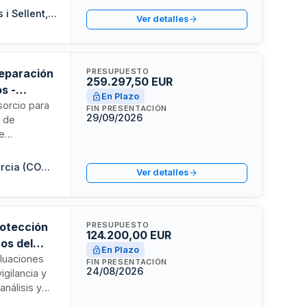
s. El
Mancomunitat Intermunicipal d'Alcàntera de Xúquer, Càrcer, Cotes i Sellent, per a l'abastiment d'aigües potables i altres serveis
Ver detalles
riencia
los medios
oda la
reparación
PRESUPUESTO
259.297,50 EUR
s -
En Plazo
sorcio para
FIN PRESENTACIÓN
29/09/2026
n de
de
cumentación
ra la futura
Consorcio para la Gestión de Residuos Sólidos de la Región de Murcia (COGERSOL)
Ver detalles
nicipales en
residuos,
rotección
PRESUPUESTO
124.200,00 EUR
os del
En Plazo
aluaciones
FIN PRESENTACIÓN
24/08/2026
igilancia y
análisis y
a vigente,