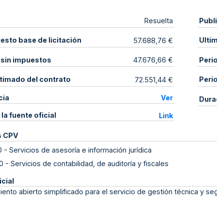
Publ
Resuelta
sto base de licitación
Ulti
57.688,76 €
 sin impuestos
Peri
47.676,66 €
stimado del contrato
Peri
72.551,44 €
cia
Ver
Dura
 la fuente oficial
Link
s CPV
0
-
Servicios de asesoría e información jurídica
0
-
Servicios de contabilidad, de auditoría y fiscales
icial
ento abierto simplificado para el servicio de gestión técnica y s