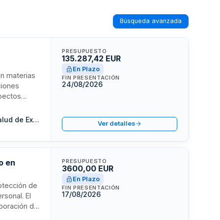
Búsqueda avanzada
PRESUPUESTO
135.287,42 EUR
En Plazo
en materias
FIN PRESENTACIÓN
24/08/2026
ciones
spectos
s públicas
 Autónoma de
Fundación Formación e Investigación de los Profesionales de la Salud de Extremadura
Ver detalles
e la salud,
 autonómico.
o en
PRESUPUESTO
3600,00 EUR
En Plazo
rotección de
FIN PRESENTACIÓN
17/08/2026
rsonal. El
aboración de
 consultas a