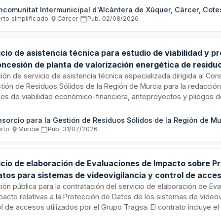
idades competentes y formación en materia de protección de dato
icatario deberá contar con personal cualificado en derecho y expe
rto simplificado
·
Cárcer
·
Pub.
02/08/2026
itada en protección de datos, siendo responsable de suministrar 
iales y personales necesarios para la correcta ejecución durante t
ia del contrato.
cio de asistencia técnica para estudio de viabilidad y p
oncesión de planta de valorización energética de residuo
RSOL Murcia
ción de servicio de asistencia técnica especializada dirigida al Con
stión de Residuos Sólidos de la Región de Murcia para la redacció
ios de viabilidad económico-financiera, anteproyectos y pliegos 
atación. El servicio incluye apoyo integral en la preparación de do
ca y administrativa, así como asistencia en mesa de negociación pa
sión de una instalación de valorización energética de residuos mu
erto
·
Murcia
·
Pub.
31/07/2026
a. Se busca profesional o empresa con experiencia en gestión de 
iería de proyectos y tramitación de concesiones públicas.
icio de elaboración de Evaluaciones de Impacto sobre P
atos para sistemas de videovigilancia y control de acces
o Tragsa
ción pública para la contratación del servicio de elaboración de Ev
pacto relativas a la Protección de Datos de los sistemas de videov
l de accesos utilizados por el Grupo Tragsa. El contrato incluye el 
ación de impacto en la protección de datos conforme a la normativ