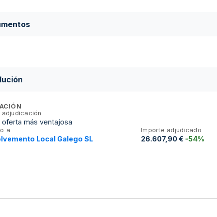
umentos
lución
ACIÓN
 adjudicación
a oferta más ventajosa
o a
Importe adjudicado
lvemento Local Galego SL
26.607,90 €
-54%