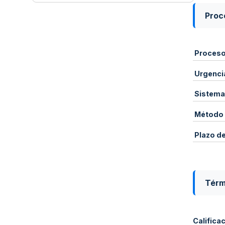
Proce
Proces
Urgenci
Sistema
Método 
Plazo d
Térm
Califica