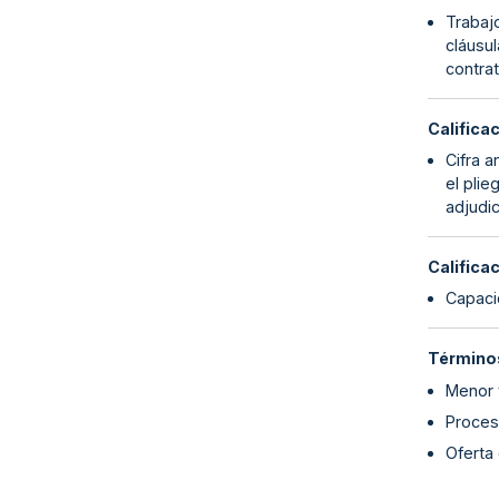
Trabajo
cláusul
contrat
Califica
Cifra a
el plie
adjudic
Califica
Capaci
Términos
Menor 
Proceso
Oferta