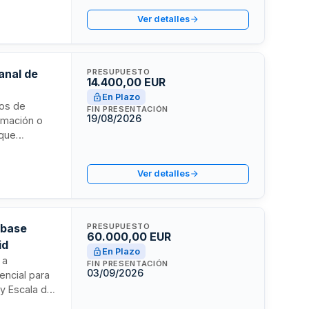
cados en los
Ver detalles
ificado.
anal de
PRESUPUESTO
14.400,00 EUR
En Plazo
ios de
FIN PRESENTACIÓN
19/08/2026
rmación o
 que
ción inicial
visto en
Ver detalles
 Público y
 base
PRESUPUESTO
60.000,00 EUR
id
En Plazo
 a
FIN PRESENTACIÓN
03/09/2026
encial para
 y Escala de
ofesionales