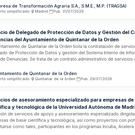
endo todos los requerimientos técnicos y administrativos especifi
resa de Transformación Agraria S.A., S.M.E., M.P. (TRAGSA)
os. La adjudicación se realiza mediante procedimiento abierto simpl
rto simplificado
·
Madrid
·
Pub.
31/07/2026
icio de Delegado de Protección de Datos y Gestión del C
ncias del Ayuntamiento de Quintanar de la Orden
ntamiento de Quintanar de la Orden licita la contratación de servic
ado de Protección de Datos y gestión del Sistema Interno de Info
 de Denuncias. Se trata de un contrato administrativo de servicios
tuye una unidad funcional independiente. El servicio tendrá una dura
s años prorrogables por otros dos años adicionales, con inicio pre
ntamiento de Quintanar de la Orden
o de 2025. El contrato se somete a la Ley de Contratos del Sector
rto simplificado
·
Quintanar de la orden
·
Pub.
29/07/2026
amitará mediante procedimiento abierto simplificado.
icios de asesoramiento especializado para empresas de
tífica y tecnológica de la Universidad Autónoma de Madr
ación de servicios de apoyo y asesoramiento especializado dirigida
sas de base científica y tecnológica, así como proyectos con pot
ituirse como tales, participantes en los programas Incuba, Acelera
iversidad Autónoma de Madrid. El servicio incluye asignación de pr