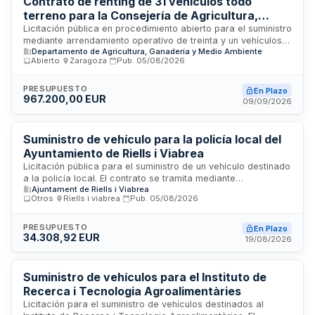
Contrato de renting de 31 vehículos todo
terreno para la Consejería de Agricultura,
Ganadería y Alimentación de Aragón
Licitación pública en procedimiento abierto para el suministro
mediante arrendamiento operativo de treinta y un vehículos
Departamento de Agricultura, Ganadería y Medio Ambiente
todoterreno destinados a la Consejería de Agricultura,
Abierto
·
Zaragoza
·
Pub.
05/08/2026
Ganadería y Alimentación de la Administración de la
Comunidad Autónoma de Aragón. El contrato incluye la
provisión de vehículos, su mantenimiento integral, seguros y
PRESUPUESTO
En Plazo
967.200,00 EUR
gestión de kilometraje, con liquidación individual por excesos
09/09/2026
o defectos de recorrido y reparación de daños imputables al
usuario según peritación de seguros. La adjudicación se
realizará conforme a varios criterios establecidos en el
Suministro de vehículo para la policía local del
pliego de cláusulas administrativas particulares.
Ayuntamiento de Riells i Viabrea
Licitación pública para el suministro de un vehículo destinado
a la policía local. El contrato se tramita mediante
Ajuntament de Riells i Viabrea
procedimiento abierto simplificado abreujado conforme a la
Otros
·
Riells i viabrea
·
Pub.
05/08/2026
normativa de contratación pública. La entrega del bien debe
realizarse en un plazo máximo de quince días naturales
desde la formalización del acuerdo. El presupuesto base de
PRESUPUESTO
En Plazo
34.308,92 EUR
licitación asciende a treinta y cuatro mil euros
19/08/2026
aproximadamente, incluyendo impuestos.
Suministro de vehículos para el Instituto de
Recerca i Tecnologia Agroalimentàries
Licitación para el suministro de vehículos destinados al