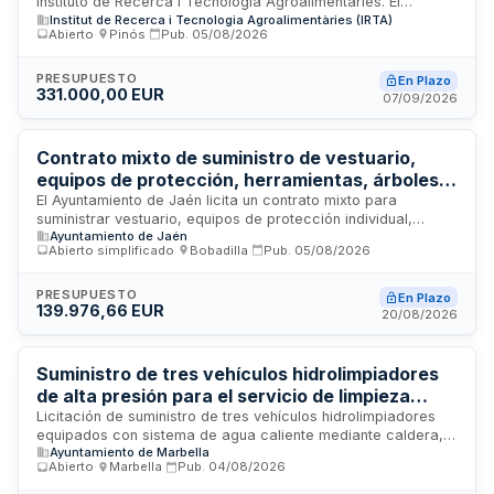
Instituto de Recerca i Tecnologia Agroalimentàries. El
Institut de Recerca i Tecnologia Agroalimentàries (IRTA)
contrato comprende la adquisición de vehículos conforme a
Abierto
·
Pinós
·
Pub.
05/08/2026
las características técnicas y condiciones especiales de
ejecución establecidas en el pliego de condiciones. La
adjudicación se realizará conforme a los criterios de
PRESUPUESTO
En Plazo
331.000,00 EUR
valoración definidos, considerando aspectos técnicos y
07/09/2026
económicos de las ofertas presentadas.
Contrato mixto de suministro de vestuario,
equipos de protección, herramientas, árboles,
flores y alquiler de maquinaria y vehículos para
El Ayuntamiento de Jaén licita un contrato mixto para
suministrar vestuario, equipos de protección individual,
reforestación urbana del Ayuntamiento de
Ayuntamiento de Jaén
herramientas, materiales, árboles, flores de temporada, así
Jaén
Abierto simplificado
·
Bobadilla
·
Pub.
05/08/2026
como alquiler de maquinaria, contenedores, camiones y
vehículos necesarios para ejecutar el proyecto de
reforestación urbana de la ciudad incluido en el Plan de
PRESUPUESTO
En Plazo
139.976,66 EUR
Fomento del Empleo Agrario 2025. El contrato tiene duración
20/08/2026
de diez meses y se estructura en seis lotes independientes.
Suministro de tres vehículos hidrolimpiadores
de alta presión para el servicio de limpieza
urbana del Ayuntamiento de Marbella
Licitación de suministro de tres vehículos hidrolimpiadores
equipados con sistema de agua caliente mediante caldera,
Ayuntamiento de Marbella
destinados al servicio de residuos sólidos urbanos de la
Abierto
·
Marbella
·
Pub.
04/08/2026
Delegación de Limpieza del Ayuntamiento de Marbella. El
contrato incluye distribución, montaje, instalación y puesta en