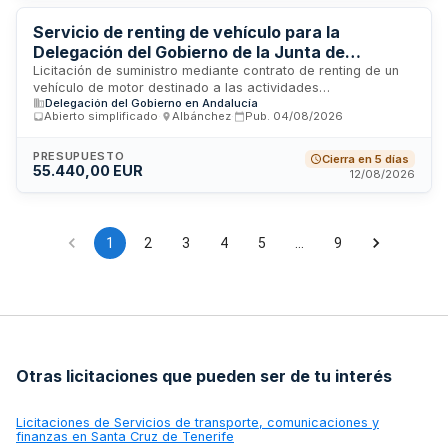
siendo el adjudicatario quien determine el plazo concreto de
prestación del suministro.
Servicio de renting de vehículo para la
Delegación del Gobierno de la Junta de
Andalucía en Almería
Licitación de suministro mediante contrato de renting de un
vehículo de motor destinado a las actividades
Delegación del Gobierno en Andalucía
administrativas de la Delegación del Gobierno de la Junta de
Abierto simplificado
·
Albánchez
·
Pub.
04/08/2026
Andalucía en Almería. El contrato, cuyo valor estimado
asciende a cincuenta mil cuatrocientos euros, comprende la
puesta a disposición del vehículo con los servicios
PRESUPUESTO
Cierra en 5 días
55.440,00 EUR
inherentes al arrendamiento financiero, incluyendo
12/08/2026
mantenimiento, seguro y gestión asociada. Este suministro
facilita la movilidad operativa del organismo autonómico
para el desempeño de sus funciones de coordinación y
representación territorial.
1
2
3
4
5
…
9
Otras licitaciones que pueden ser de tu interés
Licitaciones de
Servicios de transporte, comunicaciones y
finanzas en Santa Cruz de Tenerife