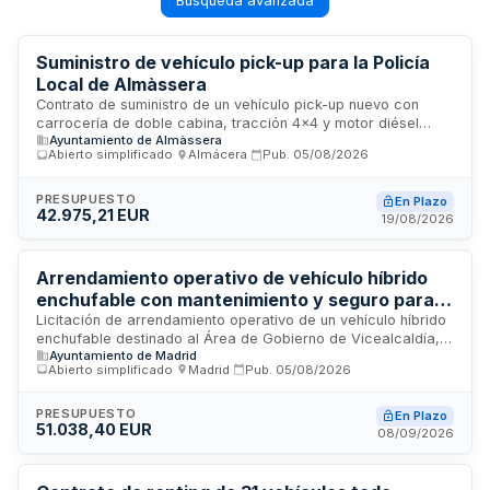
Búsqueda avanzada
Suministro de vehículo pick-up para la Policía
Local de Almàssera
Contrato de suministro de un vehículo pick-up nuevo con
carrocería de doble cabina, tracción 4x4 y motor diésel
Ayuntamiento de Almàssera
para la Policía Local de Almàssera. El vehículo deberá
Abierto simplificado
·
Almácera
·
Pub.
05/08/2026
cumplir con las especificaciones técnicas establecidas en el
Decreto 114/2005 de la Generalitat Valenciana, incluyendo
potencia mínima de 150 CV, cambio automático de 6
PRESUPUESTO
En Plazo
42.975,21 EUR
velocidades y depósito de combustible de al menos 80 litros.
19/08/2026
Arrendamiento operativo de vehículo híbrido
enchufable con mantenimiento y seguro para el
Área de Vicealcaldía, Portavoz, Seguridad y
Licitación de arrendamiento operativo de un vehículo híbrido
enchufable destinado al Área de Gobierno de Vicealcaldía,
Emergencias
Ayuntamiento de Madrid
Portavoz, Seguridad y Emergencias. El contrato incluye
Abierto simplificado
·
Madrid
·
Pub.
05/08/2026
mantenimiento integral y cobertura de seguros. La duración
prevista es de cuarenta y ocho meses desde la recepción
del vehículo, con posibilidad de prórroga de hasta doce
PRESUPUESTO
En Plazo
51.038,40 EUR
meses adicionales. El plazo máximo de entrega del vehículo
08/09/2026
es de cuatro meses desde la formalización del contrato.