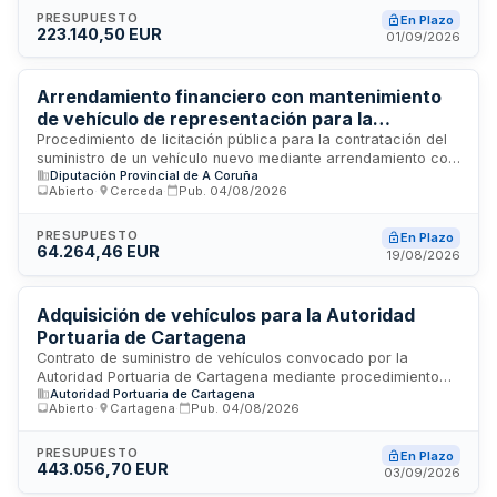
marcha de los equipos en los destinos especificados. Se
PRESUPUESTO
En Plazo
223.140,50 EUR
trata de un único objeto contractual sin división en lotes.
01/09/2026
Arrendamiento financiero con mantenimiento
de vehículo de representación para la
Presidencia de la Diputación Provincial de A
Procedimiento de licitación pública para la contratación del
suministro de un vehículo nuevo mediante arrendamiento con
Coruña
Diputación Provincial de A Coruña
mantenimiento (renting) destinado al uso de representación
Abierto
·
Cerceda
·
Pub.
04/08/2026
de la Presidencia de la Excma. Diputación Provincial de A
Coruña. El contrato incluye la gestión, mantenimiento
preventivo, reparación, sustitución de piezas y cobertura de
PRESUPUESTO
En Plazo
64.264,46 EUR
riesgos durante la vigencia de tres años. Se establece un
19/08/2026
kilometraje anual de veinticinco mil kilómetros y el pago se
realizará en treinta y seis cuotas mensuales.
Adquisición de vehículos para la Autoridad
Portuaria de Cartagena
Contrato de suministro de vehículos convocado por la
Autoridad Portuaria de Cartagena mediante procedimiento
Autoridad Portuaria de Cartagena
de licitación pública. El contrato comprende la adquisición de
Abierto
·
Cartagena
·
Pub.
04/08/2026
vehículos distribuidos en seis lotes diferenciados. Los
licitadores deberán presentar proposiciones conforme a los
requisitos establecidos en el pliego de cláusulas
PRESUPUESTO
En Plazo
443.056,70 EUR
administrativas particulares. El plazo máximo de ejecución no
03/09/2026
podrá exceder cinco años desde la firma del contrato,