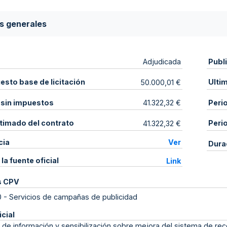
s generales
Publ
Adjudicada
sto base de licitación
Ulti
50.000,01 €
 sin impuestos
Peri
41.322,32 €
stimado del contrato
Peri
41.322,32 €
cia
Ver
Dura
 la fuente oficial
Link
s CPV
0
-
Servicios de campañas de publicidad
icial
e información y sensibilización sobre mejora del sistema de rec