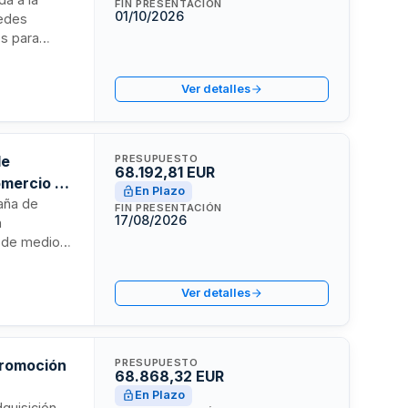
FIN PRESENTACIÓN
01/10/2026
redes
os para
027. El
omunicación
Ver detalles
estudiantes.
de
PRESUPUESTO
68.192,81 EUR
omercio de
En Plazo
paña de
FIN PRESENTACIÓN
17/08/2026
n
n de medios,
quipo
titiva y
Ver detalles
vas. El
arrolladas,
 promoción
PRESUPUESTO
68.868,32 EUR
En Plazo
dquisición