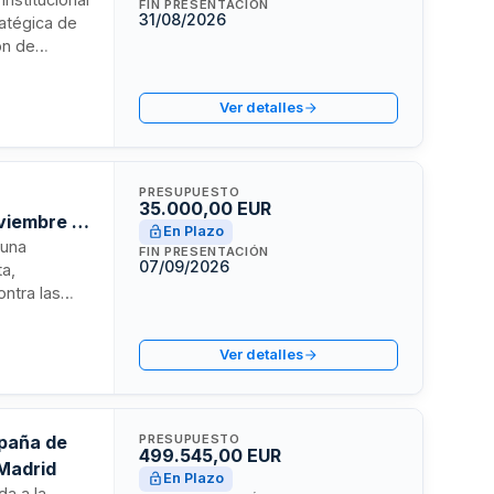
FIN PRESENTACIÓN
31/08/2026
ratégica de
ón de
nserción
orar la
Ver detalles
eciendo la
on todos los
PRESUPUESTO
35.000,00 EUR
oviembre -
En Plazo
 una
FIN PRESENTACIÓN
07/09/2026
ta,
ontra las
reativos
aptación a
Ver detalles
mpaña de
PRESUPUESTO
499.545,00 EUR
 Madrid
En Plazo
da a la