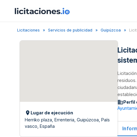
Licitaciones
Servicios de publicidad
Guipúzcoa
Lici
Licit
siste
Licitació
residuos.
ciudadana
estableci
Perfil
Ayuntamie
Lugar de ejecución
Herriko plaza, Errenteria, Guipúzcoa, País
vasco, España
Infor