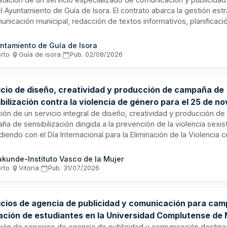
l Ayuntamiento de Guía de Isora. El contrato abarca la gestión est
unicación municipal, redacción de textos informativos, planificaci
ñas, mediación con medios de comunicación, asesoramiento en i
itaria y seguimiento de acciones comunicativas. El objetivo es mej
ntamiento de Guía de Isora
ón del Ayuntamiento con ciudadanía, medios e instituciones, fortal
erto
·
Guía de isora
·
Pub.
02/08/2026
n institucional y manteniendo una comunicación fluida y efectiva c
es clave.
icio de diseño, creatividad y producción de campaña de
bilización contra la violencia de género para el 25 de n
kunde
ción de un servicio integral de diseño, creatividad y producción de
a de sensibilización dirigida a la prevención de la violencia sexis
diendo con el Día Internacional para la Eliminación de la Violencia c
es. Emakunde convoca este contrato de prestación de servicios c
ncluye la elaboración de originales de campaña susceptibles de ad
kunde-Instituto Vasco de la Mujer
entes medios y sesiones de formación y sensibilización.
erto
·
Vitoria
·
Pub.
31/07/2026
icios de agencia de publicidad y comunicación para ca
ación de estudiantes en la Universidad Complutense de
ación de servicios de agencia de publicidad y comunicación destina