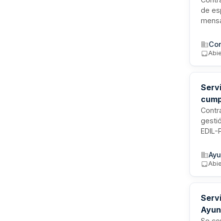
de es
mensa
y res
Comun
Con
proced
Abie
Servi
cumpl
Urba
Contr
gesti
EDIL-
asesor
ejecu
Ayu
Abi
Servi
Ayun
Se con