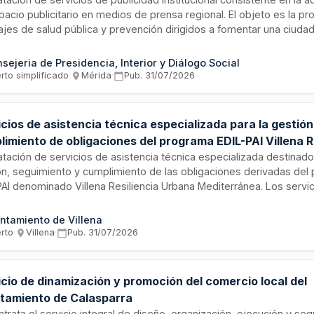
pacio publicitario en medios de prensa regional. El objeto es la p
jes de salud pública y prevención dirigidos a fomentar una ciudad
ponsable. La Junta de Extremadura, a través de la Dirección Gener
icación y Relaciones Informativas, licita este servicio mediante
sejeria de Presidencia, Interior y Diálogo Social
imiento abierto simplificado con varios criterios de adjudicación.
rto simplificado
·
Mérida
·
Pub.
31/07/2026
cios de asistencia técnica especializada para la gestión
imiento de obligaciones del programa EDIL-PAI Villena R
na Mediterránea
atación de servicios de asistencia técnica especializada destinado
ón, seguimiento y cumplimiento de las obligaciones derivadas del
PAI denominado Villena Resiliencia Urbana Mediterránea. Los servic
amiento administrativo y técnico para garantizar el correcto desar
ción de las actuaciones previstas en dicho programa de resiliencia
ntamiento de Villena
erto
·
Villena
·
Pub.
31/07/2026
cio de dinamización y promoción del comercio local del
tamiento de Calasparra
trata el servicio integral de diseño, organización, ejecución y se