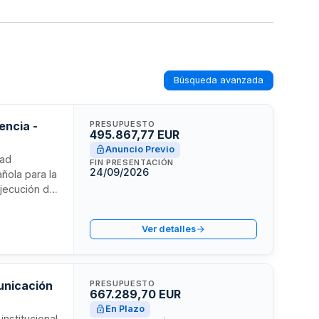
Búsqueda avanzada
encia -
PRESUPUESTO
495.867,77 EUR
Anuncio Previo
dad
FIN PRESENTACIÓN
24/09/2026
añola para la
ejecución de
ogía en
á dirigida a
Ver detalles
onal ante la
municación
PRESUPUESTO
667.289,70 EUR
En Plazo
nstitucional