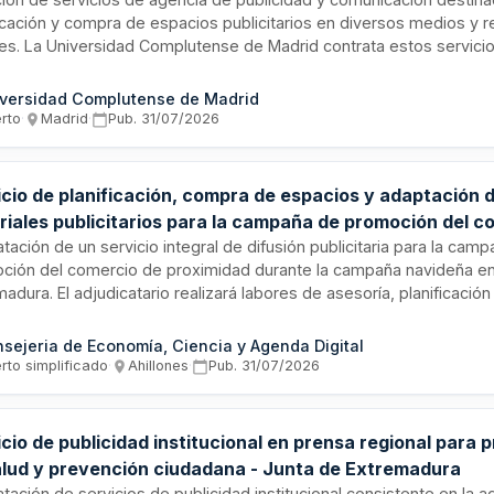
ficación y compra de espacios publicitarios en diversos medios y 
les. La Universidad Complutense de Madrid contrata estos servici
tar una campaña integral de captación de alumnos durante el año 2
ato incluye la coordinación de diferentes soportes y canales de c
versidad Complutense de Madrid
maximizar el alcance y efectividad de la campaña de atracción de 
erto
·
Madrid
·
Pub.
31/07/2026
icio de planificación, compra de espacios y adaptación 
riales publicitarios para la campaña de promoción del c
imidad en Navidad en Extremadura
tación de un servicio integral de difusión publicitaria para la cam
ción del comercio de proximidad durante la campaña navideña e
adura. El adjudicatario realizará labores de asesoría, planificació
a de espacios publicitarios y adaptación de materiales, con un e
ado que coordinará con la Dirección General de Inteligencia Compe
sejeria de Economía, Ciencia y Agenda Digital
cio y la Dirección General de Comunicación y Relaciones Informati
rto simplificado
·
Ahillones
·
Pub.
31/07/2026
ato incluye la elaboración de un dossier con todas las acciones des
obantes y justificaciones.
cio de publicidad institucional en prensa regional para
alud y prevención ciudadana - Junta de Extremadura
tación de servicios de publicidad institucional consistente en la a