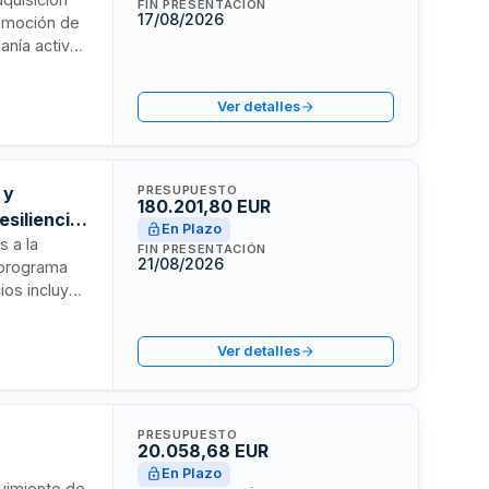
FIN PRESENTACIÓN
17/08/2026
romoción de
anía activa
al de
Ver detalles
 y
PRESUPUESTO
180.201,80 EUR
esiliencia
En Plazo
s a la
FIN PRESENTACIÓN
21/08/2026
 programa
ios incluyen
rollo y
 urbana.
Ver detalles
PRESUPUESTO
20.058,68 EUR
En Plazo
guimiento de