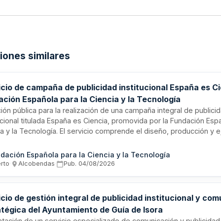
ciones similares
cio de campaña de publicidad institucional España es Ci
ación Española para la Ciencia y la Tecnología
ción pública para la realización de una campaña integral de publici
ucional titulada España es Ciencia, promovida por la Fundación Esp
ia y la Tecnología. El servicio comprende el diseño, producción y 
egias publicitarias destinadas a promocionar la ciencia y la tecnol
a, con un presupuesto de cerca de 496.000 euros. La campaña est
dación Española para la Ciencia y la Tecnología
ar la visibilidad y el reconocimiento de la actividad científica naci
erto
·
Alcobendas
·
Pub.
04/08/2026
dad española.
cio de gestión integral de publicidad institucional y co
atégica del Ayuntamiento de Guía de Isora
atación de un servicio especializado de comunicación y publicidad i