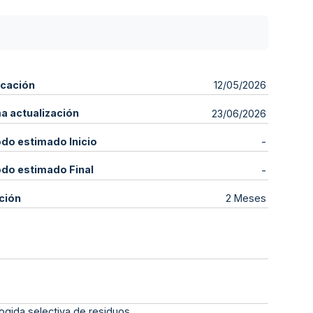
icación
12/05/2026
ma actualización
23/06/2026
odo estimado Inicio
-
odo estimado Final
-
ción
2 Meses
ogida selectiva de residuos