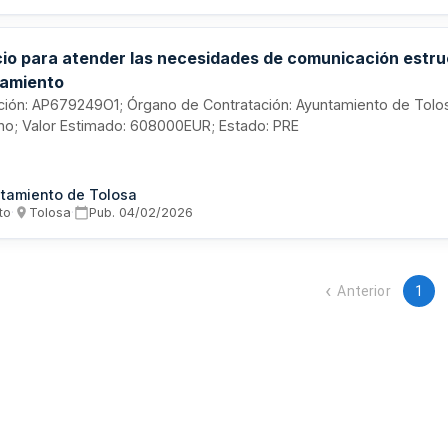
dos, así como la coordinación técnica e institucional con la admini
cio para atender las necesidades de comunicación estruc
amiento
itación: AP679249O1; Órgano de Contratación: Ayuntamiento de Tol
no; Valor Estimado: 608000EUR; Estado: PRE
tamiento de Tolosa
to
·
Tolosa
·
Pub.
04/02/2026
Anterior
1