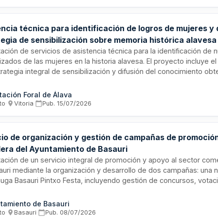
dos.
ncia técnica para identificación de logros de mujeres y 
egia de sensibilización sobre memoria histórica alavesa
ación de servicios de asistencia técnica para la identificación de
ilizados de las mujeres en la historia alavesa. El proyecto incluye e
rategia integral de sensibilización y difusión del conocimiento ob
ivas de recuperación de la memoria de las mujeres, orientada a tra
nario colectivo sobre la historia de Álava. Los servicios técnicos
tación Foral de Álava
Servicio de Igualdad, Cooperación e Interculturalidad.
to
·
Vitoria
·
Pub.
15/07/2026
cio de organización y gestión de campañas de promoción
lera del Ayuntamiento de Basauri
ación de un servicio integral de promoción y apoyo al sector come
auri mediante la organización y desarrollo de dos campañas: una 
uga Basauri Pintxo Festa, incluyendo gestión de concursos, votac
ón callejera; y la campaña de dinamización del comercio local "Yo 
catario gestionará contacto con establecimientos, elaboración de 
tamiento de Basauri
ado, mecánica de votación, premios y actividades de animación e
to
·
Basauri
·
Pub.
08/07/2026