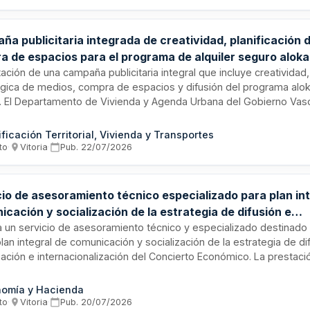
o.
a publicitaria integrada de creatividad, planificación 
a de espacios para el programa de alquiler seguro aloka
rno Vasco
ación de una campaña publicitaria integral que incluye creatividad,
égica de medios, compra de espacios y difusión del programa aloka
. El Departamento de Vivienda y Agenda Urbana del Gobierno Vasco
io que abarca conceptualización, diseño de acciones, ejecución 
les soportes y evaluación de resultados, con entrega de material
ificación Territorial, Vivienda y Transportes
 cooficiales.
to
·
Vitoria
·
Pub.
22/07/2026
cio de asesoramiento técnico especializado para plan in
cación y socialización de la estrategia de difusión e
nacionalización del Concierto Económico - Gobierno Vas
ta un servicio de asesoramiento técnico y especializado destinado 
lan integral de comunicación y socialización de la estrategia de di
zación e internacionalización del Concierto Económico. La prestaci
ierno Vasco, Departamento de Hacienda y Finanzas. El servicio in
nación de campañas y acciones comunicativas, asegurando cohere
omía y Hacienda
ivas, así como la presentación trimestral de memorias justificativas
to
·
Vitoria
·
Pub.
20/07/2026