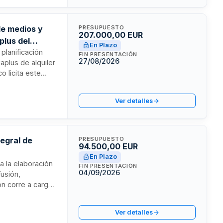
de medios y
PRESUPUESTO
207.000,00 EUR
plus del
En Plazo
 planificación
FIN PRESENTACIÓN
27/08/2026
plus de alquiler
 licita este
de campañas en
es en ambas
Ver detalles
tegral de
PRESUPUESTO
94.500,00 EUR
En Plazo
co
a la elaboración
FIN PRESENTACIÓN
04/09/2026
fusión,
ón corre a cargo
cluye la
ncia entre
Ver detalles
 de trabajos