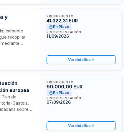
es y
PRESUPUESTO
41.322,31 EUR
En Plazo
dísticamente
FIN PRESENTACIÓN
11/09/2026
igue recopilar
d mediante
iz licita estos
presas con
Ver detalles
ogía estadística.
ctuación
PRESUPUESTO
90.000,00 EUR
ación europea
En Plazo
l Plan de
FIN PRESENTACIÓN
07/09/2026
itoria-Gasteiz,
ciudadana sobre
entas sobre la
ivos adaptados a
Ver detalles
formalización del