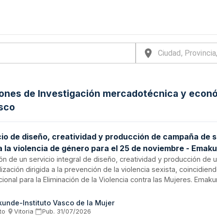
iones de Investigación mercadotécnica y econó
asco
cio de diseño, creatividad y producción de campaña de s
a la violencia de género para el 25 de noviembre - Emak
ión de un servicio integral de diseño, creatividad y producción d
lización dirigida a la prevención de la violencia sexista, coincidien
cional para la Eliminación de la Violencia contra las Mujeres. Ema
ntrato de prestación de servicios creativos que incluye la elabor
ales de campaña susceptibles de adaptación a diferentes medios 
unde-Instituto Vasco de la Mujer
ón y sensibilización.
to
·
Vitoria
·
Pub.
31/07/2026