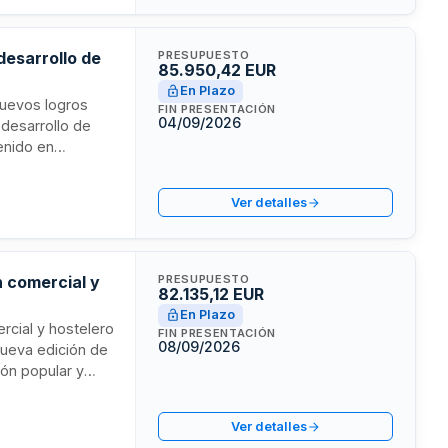
desarrollo de
PRESUPUESTO
85.950,42 EUR
En Plazo
 nuevos logros
FIN PRESENTACIÓN
04/09/2026
l desarrollo de
tenido en
nsformar el relato
 serán coordinados
Ver detalles
 comercial y
PRESUPUESTO
82.135,12 EUR
En Plazo
rcial y hostelero
FIN PRESENTACIÓN
08/09/2026
nueva edición de
ión popular y
compro local". El
bases, selección
Ver detalles
n zonas