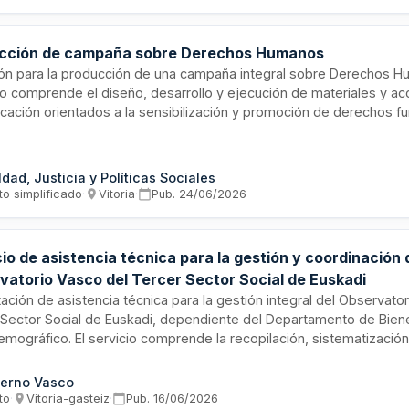
ales y hosteleras del municipio.
cción de campaña sobre Derechos Humanos
ción para la producción de una campaña integral sobre Derechos H
to comprende el diseño, desarrollo y ejecución de materiales y a
cación orientados a la sensibilización y promoción de derechos f
d adjudicataria deberá disponer de experiencia acreditada en pro
cación social y campañas de difusión de valores cívicos, contand
les y materiales suficientes para garantizar la calidad y alcance de 
ldad, Justicia y Políticas Sociales
to simplificado
·
Vitoria
·
Pub.
24/06/2026
io de asistencia técnica para la gestión y coordinación 
vatorio Vasco del Tercer Sector Social de Euskadi
ación de asistencia técnica para la gestión integral del Observato
 Sector Social de Euskadi, dependiente del Departamento de Biene
mográfico. El servicio comprende la recopilación, sistematización,
n de información sobre el tercer sector social, la elaboración de i
es con libros blancos cuatrienales y barómetros bienales, proyect
erno Vasco
igación temática anual, informes de seguimiento mensual y evalua
to
·
Vitoria-gasteiz
·
Pub.
16/06/2026