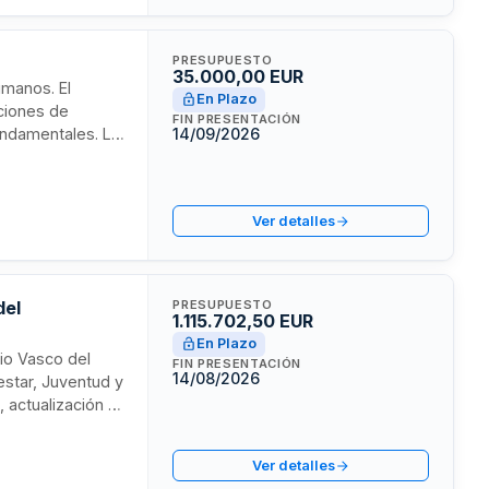
PRESUPUESTO
35.000,00 EUR
umanos. El
En Plazo
cciones de
FIN PRESENTACIÓN
undamentales. La
14/09/2026
yectos de
o con recursos
la iniciativa.
Ver detalles
del
PRESUPUESTO
1.115.702,50 EUR
En Plazo
rio Vasco del
FIN PRESENTACIÓN
14/08/2026
star, Juventud y
 actualización y
nvestigaciones
os de
Ver detalles
ción de