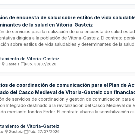
ios de encuesta de salud sobre estilos de vida saludabl
minantes de la salud en Vitoria-Gasteiz
ión de servicios para la realización de una encuesta de salud esta
ntativa dirigida a la población de Vitoria-Gasteiz. El contrato pers
ación sobre estilos de vida saludables y determinantes de la salu
ogía de investigación específica. El Ayuntamiento de Vitoria-Gaste
ios bajo procedimiento abierto supersimplificado, requiriendo em
tamiento de Vitoria-Gasteiz
ncia en estudios epidemiológicos, encuestas sanitarias y metodol
s
·
Gasteiz
·
Pub.
30/07/2026
cios de coordinación de comunicación para el Plan de A
rado del Casco Medieval de Vitoria-Gasteiz con financi
ión de servicios de coordinación y gestión de comunicación para e
ón Integrado destinado a la revitalización del Casco Medieval de V
ado mediante fondos Feder. El contrato abarca la sensibilización 
eficios de las iniciativas europeas a nivel local, la rendición de cu
ión de recursos públicos, y la producción de materiales comunicat
tamiento de Vitoria-Gasteiz
ntes soportes. La duración es de cuarenta y ocho meses desde la 
to
·
Gasteiz
·
Pub.
27/07/2026