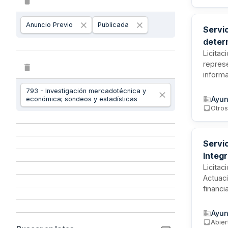
Anuncio Previo
Publicada
Servic
deter
Licitac
represe
inform
metodol
793 - Investigación mercadotécnica y
servic
Ayun
económica; sondeos y estadísticas
experie
Otro
Servi
Integ
Licitac
Actuaci
financi
los ben
invers
Ayun
difere
Abier