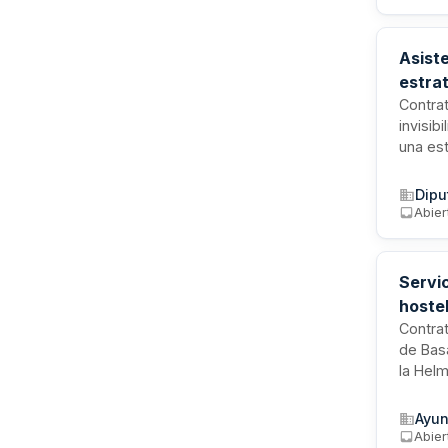
realiza
Asiste
estrat
Contrat
invisib
una est
iniciat
e imagi
Dipu
por el 
Abier
Servi
hoste
Contrat
de Bas
la Helm
animaci
adjudi
Ayun
de jur
Abier