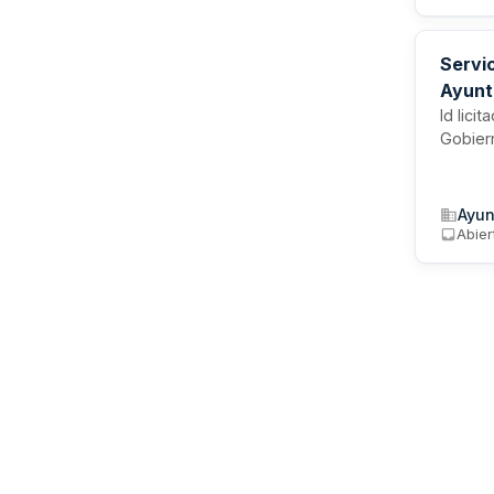
resulta
Servi
Ayunt
Id lic
Gobier
Ayun
Abier