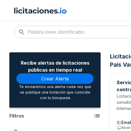
Licitac
Recibe alertas de licitaciones
País V
públicas en tiempo real
Crear Alerta
Servi
Te enviaremos una alerta cada vez que
contr
se publique una licitación que coincida
Licitac
con tu búsqueda
sensibi
Interna
este co
Filtros
origin
Emak
formaci
Abier