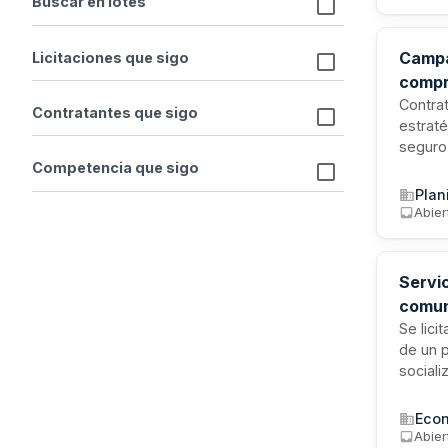
Buscar en lotes
contrat
Campañ
Licitaciones que sigo
compr
Gobie
Contrat
Contratantes que sigo
estrat
seguro
servic
Competencia que sigo
múltip
Plan
lenguas
Abier
Servi
comuni
inter
Se lici
de un p
sociali
del Gob
coordi
Econ
iniciat
Abier