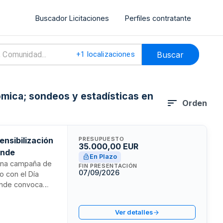
Buscador Licitaciones
Perfiles contratante
Buscar
+
1
localizaciones
mica; sondeos y estadísticas en
Orden
ensibilización
PRESUPUESTO
35.000,00 EUR
unde
En Plazo
e una campaña de
FIN PRESENTACIÓN
07/09/2026
do con el Día
kunde convoca
ación de
y sesiones de
Ver detalles