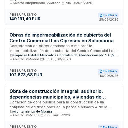
Abierto simplificado
·
Jaraco
·
Pub.
05/08/2026
Generalitat Valenciana. El procedimiento de adjudicación es
abierto simplificado, sujeto al régimen de recursos ordinario
conforme a la Ley de Contratos del Sector Público. Las
PRESUPUESTO
En Plazo
149.191,40 EUR
obras se ejecutarán conforme al proyecto técnico
25/08/2026
especificado y a las condiciones establecidas en el pliego
de prescripciones técnicas.
Obras de impermeabilización de cubierta del
Centro Comercial Los Cipreses en Salamanca
Contratación de obras destinadas a mejorar la
impermeabilización de la cubierta del Centro Comercial Los
Empresa Estatal Mercados Centrales de Abastecimiento SA (MERCASA)
Cipreses ubicado en Salamanca. MERCASA requiere
Abierto
·
Madrid
·
Pub.
05/08/2026
empresas especializadas en trabajos de impermeabilización
con experiencia demostrada en proyectos de similares
características. La ejecución incluye asignación de personal
PRESUPUESTO
En Plazo
102.873,68 EUR
técnico cualificado, medios auxiliares y garantía de
10/09/2026
ejecución mínima de un año desde la recepción correcta de
la obra.
Obra de construcción integral: auditorio,
dependencias municipales, viviendas de
alquiler social, garajes y trasteros en Moaña
Licitación de obra pública para la construcción de un
conjunto de edificaciones en la parcela número 4 de la
Ayuntamiento de Moaña
equidistribución de Sisalde en Moaña. El proyecto
Abierto
·
Moaña
·
Pub.
04/08/2026
comprende la edificación de un auditorio municipal,
dependencias administrativas, viviendas públicas destinadas
al alquiler social, garajes y trasteros. Se trata de una obra de
PRESUPUESTO
En Plazo