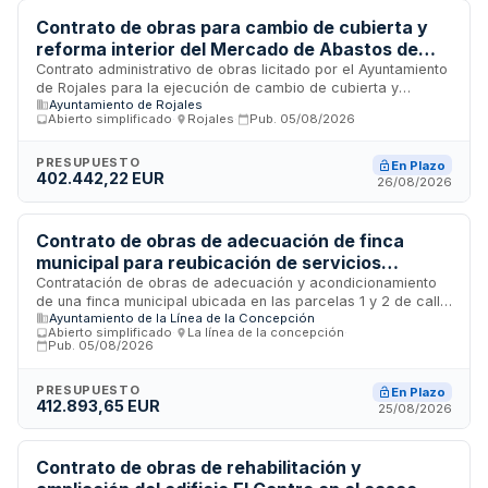
relación calidad-precio.
Contrato de obras para cambio de cubierta y
reforma interior del Mercado de Abastos de
Rojales
Contrato administrativo de obras licitado por el Ayuntamiento
de Rojales para la ejecución de cambio de cubierta y
Ayuntamiento de Rojales
reforma interior del Mercado de Abastos. Las obras incluyen
Abierto simplificado
·
Rojales
·
Pub.
05/08/2026
mejoras estructurales y de acondicionamiento interior del
mercado municipal, con un plazo de ejecución de cuatro
meses. El contrato se rige por la Ley de Contratos del Sector
PRESUPUESTO
En Plazo
402.442,22 EUR
Público y normativa administrativa aplicable.
26/08/2026
Contrato de obras de adecuación de finca
municipal para reubicación de servicios
municipales en La Línea de la Concepción
Contratación de obras de adecuación y acondicionamiento
de una finca municipal ubicada en las parcelas 1 y 2 de calle
Ayuntamiento de la Línea de la Concepción
Austria y Vía Parque en La Línea de la Concepción, Cádiz. El
Abierto simplificado
·
La línea de la concepción
·
proyecto tiene como finalidad adaptar el inmueble para
Pub.
05/08/2026
permitir la reubicación de servicios municipales. La ejecución
se regirá conforme al proyecto técnico, estudio de
PRESUPUESTO
En Plazo
seguridad y salud, y pliego de prescripciones técnicas
412.893,65 EUR
25/08/2026
específicas.
Contrato de obras de rehabilitación y