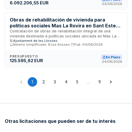
6.092.206,55 EUR
envergadura orientada a dotaciones públicas y vivienda de
02/09/2026
interés social en el municipio. La licitación fue anulada según
consta en el registro oficial de contratos.
Obras de rehabilitación de vivienda para
políticas sociales Mas La Rovira en Sant Esteve
de Vallespirans - Ajuntament de les Llosses
Contratación de obras de rehabilitación integral de una
vivienda destinada a políticas sociales ubicada en Mas La
Ajuntament de les Llosses
Rovira, Sant Esteve de Vallespirans. El Ajuntament de les
Abierto simplificado
·
Les llosses
·
Pub.
04/08/2026
Llosses licita mediante procedimiento abierto simplificado la
ejecución de trabajos de estructura, reformas, instalaciones
de fontanería, climatización y electricidad. El proyecto
PRESUPUESTO
En Plazo
125.595,62 EUR
técnico ha sido aprobado por el Pleno municipal y financiado
24/08/2026
con fondos propios. La duración estimada de ejecución es
de cuatro meses.
1
2
3
4
5
…
9
Otras licitaciones que pueden ser de tu interés