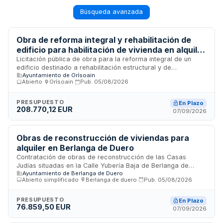
Búsqueda avanzada
Obra de reforma integral y rehabilitación de
edificio para habilitación de vivienda en alquiler
en Orísoain
Licitación pública de obra para la reforma integral de un
edificio destinado a rehabilitación estructural y de
Ayuntamiento de Orísoain
envolvente, con posterior habilitación como vivienda para
Abierto
·
Orísoain
·
Pub.
05/08/2026
alquiler. El Ayuntamiento de Orísoain, a través de su Comisión
gestora, licita los trabajos de construcción y
acondicionamiento necesarios para adaptar la estructura y
PRESUPUESTO
En Plazo
208.770,12 EUR
elementos externos del inmueble, así como todas las
07/09/2026
instalaciones y acabados requeridos para su funcionamiento
como unidad residencial. El importe de la contratación
asciende a 189.791,02 euros.
Obras de reconstrucción de viviendas para
alquiler en Berlanga de Duero
Contratación de obras de reconstrucción de las Casas
Judías situadas en la Calle Yubería Baja de Berlanga de
Ayuntamiento de Berlanga de Duero
Duero, Soria, destinadas a su uso como viviendas para
Abierto simplificado
·
Berlanga de duero
·
Pub.
05/08/2026
alquiler en la Fase I del proyecto. Se trata de trabajos de
construcción que incluyen la rehabilitación de tres inmuebles
ubicados en los números 26, 30 y 32 de la citada calle, en el
PRESUPUESTO
En Plazo
76.859,50 EUR
núcleo urbano. El procedimiento de adjudicación es abierto
07/09/2026
simplificado con pluralidad de criterios basados en la mejor