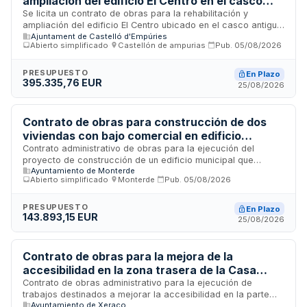
ampliación del edificio El Centro en el casco
antiguo de Castelló d'Empúries
Se licita un contrato de obras para la rehabilitación y
ampliación del edificio El Centro ubicado en el casco antiguo
Ajuntament de Castelló d'Empúries
de Castelló d'Empúries. Las obras comprenden trabajos de
Abierto simplificado
·
Castellón de ampurias
·
Pub.
05/08/2026
construcción, transformación de edificios e instalaciones en
el inmueble. Se trata de un proyecto plurianual con duración
máxima de cuatro meses, que será financiado mediante
PRESUPUESTO
En Plazo
395.335,76 EUR
partidas presupuestarias específicas. El control de calidad
25/08/2026
se realizará con el laboratorio del CECAM, corriendo los
costos a cargo del adjudicatario hasta un límite del 1,5% del
presupuesto de obra.
Contrato de obras para construcción de dos
viviendas con bajo comercial en edificio
municipal de Monterde
Contrato administrativo de obras para la ejecución del
proyecto de construcción de un edificio municipal que
Ayuntamiento de Monterde
incluye dos viviendas residenciales sobre un bajo comercial
Abierto simplificado
·
Monterde
·
Pub.
05/08/2026
existente en Monterde, Zaragoza. Las obras abarcan
cerramientos, tabiquería, carpinterías, instalaciones
completas de electricidad, fontanería, climatización,
PRESUPUESTO
En Plazo
143.893,15 EUR
ventilación y telecomunicaciones, así como acabados
25/08/2026
interiores, gestión de residuos y control de calidad y
seguridad. El proyecto se adjudicará mediante procedimiento
abierto simplificado y se financia íntegramente con
Contrato de obras para la mejora de la
subvención del Plan Más Provincia de la Diputación Provincial
accesibilidad en la zona trasera de la Casa
de Zaragoza.
Consistorial
Contrato de obras administrativo para la ejecución de
trabajos destinados a mejorar la accesibilidad en la parte
Ayuntamiento de Xeraco
trasera de la Casa Consistorial, cofinanciado por la