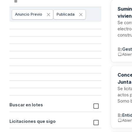
Sumini
Anuncio Previo
Publicada
vivien
Infra
Se cont
electr
constru
present
en cad
Gest
habitab
Abier
Conce
Junta
Se lici
actos 
Somo b
Buscar en lotes
público
infraes
Enti
Abier
Licitaciones que sigo