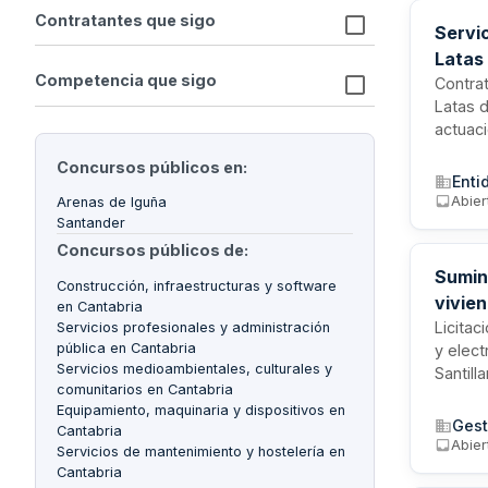
Contratantes que sigo
Servic
Latas
Competencia que sigo
Contrat
Latas d
actuaci
festiv
Concursos públicos en:
persona
Enti
seguro
Abier
Arenas de Iguña
género
Santander
Concursos públicos de:
Sumini
Construcción, infraestructuras y software
vivien
en Cantabria
Canta
Licitac
Servicios profesionales y administración
pública en Cantabria
y elec
Servicios medioambientales, culturales y
Santill
comunitarios en Cantabria
electr
Equipamiento, maquinaria y dispositivos en
cumplan
Gest
Cantabria
arrenda
Abier
Servicios de mantenimiento y hostelería en
Cantabria