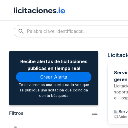
Licitac
Recibe alertas de licitaciones
públicas en tiempo real
Servi
Crear Alerta
gerenc
Te enviaremos una alerta cada vez que
prima
Licitac
se publique una licitación que coincida
soporta
con tu búsqueda
el Hosp
desarro
de tre
Serv
Filtros
procedi
Abier
legisla