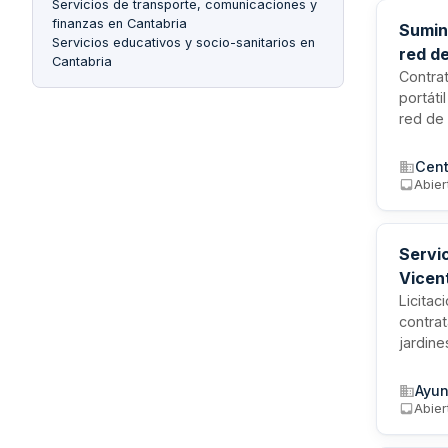
Servicios de transporte, comunicaciones y
finanzas en Cantabria
Sumini
Servicios educativos y socio-sanitarios en
red de
Cantabria
Contrat
portáti
red de 
transpo
equipo
Cent
Abier
Servic
Vicen
Licitac
contra
jardine
adminis
técnica
Ayun
admini
Abier
ejecuci