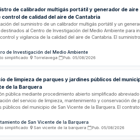
stro de calibrador multigás portátil y generador de aire
 control de calidad del aire de Cantabria
ación del suministro de un calibrador multigás portátil y un genera
l destinados al Centro de Investigación del Medio Ambiente para in
control y vigilancia de la calidad del aire de Cantabria. El suministr
rte, instalación, formación inicial del personal y garantía de un añ
s y repuestos no consumibles.
ro de Investigación del Medio Ambiente
to simplificado
·
Torrelavega
·
Pub.
05/08/2026
io de limpieza de parques y jardines públicos del munici
te de la Barquera
ión pública mediante procedimiento abierto simplificado abreviado 
tación del servicio de limpieza, mantenimiento y conservación de 
s públicos del municipio de San Vicente de la Barquera. El contrato
trativo de servicios y se regirá por lo establecido en el pliego de
s, la memoria y el pliego de cláusulas administrativas particulares.
tamiento de San Vicente de la Barquera
stración responsable designará un arquitecto técnico como superv
to simplificado
·
San vicente de la barquera
·
Pub.
05/08/2026
ón del contrato.