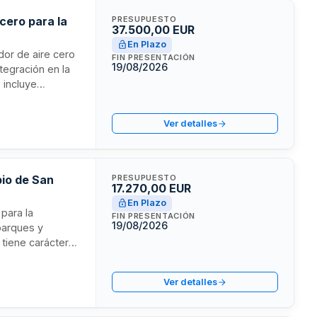
 cero para la
PRESUPUESTO
37.500,00 EUR
En Plazo
dor de aire cero
FIN PRESENTACIÓN
19/08/2026
tegración en la
o incluye
o sobre los
Ver detalles
pio de San
PRESUPUESTO
17.270,00 EUR
En Plazo
para la
FIN PRESENTACIÓN
19/08/2026
parques y
 tiene carácter
 prescripciones
 La
Ver detalles
isor de la