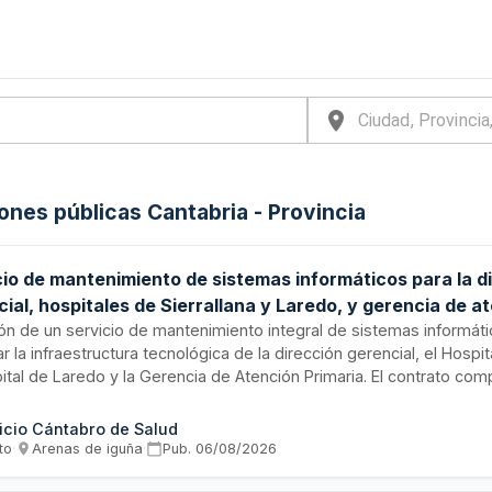
iones públicas Cantabria - Provincia
cio de mantenimiento de sistemas informáticos para la d
ial, hospitales de Sierrallana y Laredo, y gerencia de a
ria
ión de un servicio de mantenimiento integral de sistemas informát
r la infraestructura tecnológica de la dirección gerencial, el Hospita
ital de Laredo y la Gerencia de Atención Primaria. El contrato co
llo de software, programación y explotación de sistemas, con una 
s años más prórroga potencial de veinticuatro meses. Se ejecutar
icio Cántabro de Salud
miento abierto, con determinación del precio a tanto alzado conf
to
·
Arenas de iguña
·
Pub.
06/08/2026
ción de contratos del sector público.