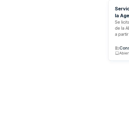
Servic
la Age
Se lici
de la A
a parti
año. Se
tramita
Registr
Abier