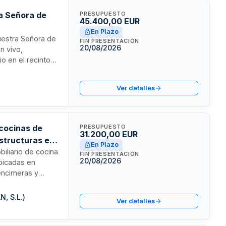
ra Señora de
PRESUPUESTO
45.400,00 EUR
En Plazo
Nuestra Señora de
FIN PRESENTACIÓN
20/08/2026
n vivo,
io en el recinto
roporcionar
ransporte,
Ver detalles
 igualdad de
 cocinas de
PRESUPUESTO
31.200,00 EUR
estructuras en
En Plazo
biliario de cocina
FIN PRESENTACIÓN
20/08/2026
ubicadas en
 encimeras y
as viviendas
n por los
N, S.L.)
Ver detalles