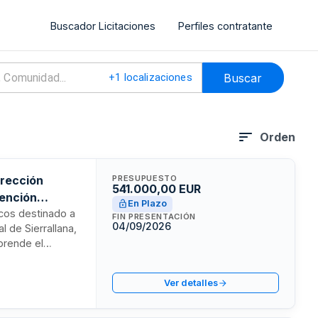
Buscador Licitaciones
Perfiles contratante
Buscar
+
1
localizaciones
Orden
irección
PRESUPUESTO
541.000,00 EUR
tención
En Plazo
icos destinado a
FIN PRESENTACIÓN
04/09/2026
l de Sierrallana,
mprende el
duración inicial
á mediante
Ver detalles
orme a la