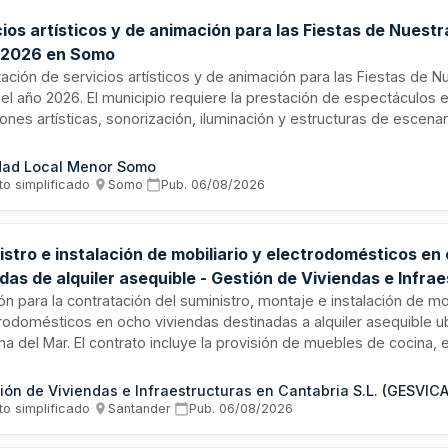
ios artísticos y de animación para las Fiestas de Nuest
 2026 en Somo
ación de servicios artísticos y de animación para las Fiestas de 
el año 2026. El municipio requiere la prestación de espectáculos e
ones artísticas, sonorización, iluminación y estructuras de escenar
o de Campa de Latas en Ribamontán al Mar. El contratista deberá p
l técnico y artístico, montaje y desmontaje de infraestructuras, t
dad Local Menor Somo
s y cumplimiento normativo en prevención de riesgos laborales e
to simplificado
·
Somo
·
Pub.
06/08/2026
.
stro e instalación de mobiliario y electrodomésticos en
das de alquiler asequible - Gestión de Viviendas e Infra
bria
ión para la contratación del suministro, montaje e instalación de mo
trodomésticos en ocho viviendas destinadas a alquiler asequible 
ana del Mar. El contrato incluye la provisión de muebles de cocina,
odomésticos, así como su instalación completa, garantizando que l
 con la normativa de habitabilidad y estén listos para su ocupació
ión de Viviendas e Infraestructuras en Cantabria S.L. (GESVICA
tarios.
to simplificado
·
Santander
·
Pub.
06/08/2026