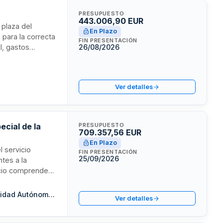
PRESUPUESTO
443.006,90 EUR
 plaza del
En Plazo
 para la correcta
FIN PRESENTACIÓN
l, gastos
26/08/2026
 oferta
cidos,
Ver detalles
ecial de la
PRESUPUESTO
709.357,56 EUR
En Plazo
l servicio
FIN PRESENTACIÓN
25/09/2026
ntes a la
vicio comprende
elegación de
La contratación
Consejeria de Economía, Hacienda y Fondos Europeos de la Comunidad Autónoma de Cantabria
Ver detalles
judicatario