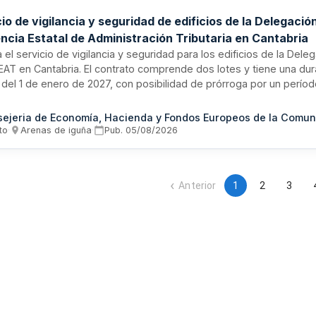
io de vigilancia y seguridad de edificios de la Delegació
ncia Estatal de Administración Tributaria en Cantabria
ta el servicio de vigilancia y seguridad para los edificios de la Dele
EAT en Cantabria. El contrato comprende dos lotes y tiene una du
r del 1 de enero de 2027, con posibilidad de prórroga por un perí
 trata de un contrato administrativo de servicios sujeto a regulac
do mediante procedimiento abierto. Los licitadores deben estar in
o de Empresas de Seguridad y contar con la debida clasificación p
to
·
Arenas de iguña
·
Pub.
05/08/2026
Anterior
1
2
3