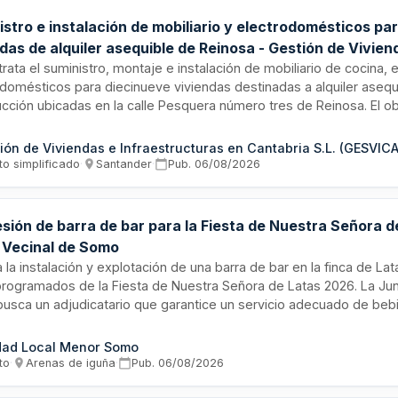
stro e instalación de mobiliario y electrodomésticos pa
das de alquiler asequible de Reinosa - Gestión de Vivien
estructuras en Cantabria
rata el suministro, montaje e instalación de mobiliario de cocina,
odomésticos para diecinueve viviendas destinadas a alquiler asequ
cción ubicadas en la calle Pesquera número tres de Reinosa. El ob
ación previa de un estudio de disposición del mobiliario adecuad
a ubicación, garantizando que las viviendas cumplan con la normat
ión de Viviendas e Infraestructuras en Cantabria S.L. (GESVICA
ilidad y dispongan de cocinas equipadas listas para la ocupación.
to simplificado
·
Santander
·
Pub.
06/08/2026
sión de barra de bar para la Fiesta de Nuestra Señora d
 Vecinal de Somo
ta la instalación y explotación de una barra de bar en la finca de La
programados de la Fiesta de Nuestra Señora de Latas 2026. La Jun
usca un adjudicatario que garantice un servicio adecuado de bebi
 con personal y material suficiente, cumpliendo con requisitos mí
tructura, calidad y normativa de precios.
dad Local Menor Somo
to
·
Arenas de iguña
·
Pub.
06/08/2026