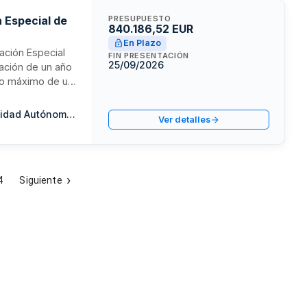
n Especial de
PRESUPUESTO
840.186,52 EUR
En Plazo
gación Especial
FIN PRESENTACIÓN
25/09/2026
ración de un año
odo máximo de un
ión armonizada,
scritos en el
Consejeria de Economía, Hacienda y Fondos Europeos de la Comunidad Autónoma de Cantabria
Ver detalles
rofesional.
4
Siguiente