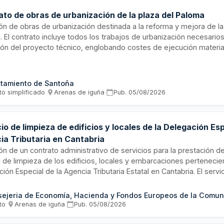
ato de obras de urbanización de la plaza del Paloma
ión de obras de urbanización destinada a la reforma y mejora de la
 El contrato incluye todos los trabajos de urbanización necesarios
ión del proyecto técnico, englobando costes de ejecución materia
es y beneficio industrial. Se adjudicará al licitador que presente la
ica más ventajosa conforme a los criterios de valoración estable
rando principalmente el precio ofertado.
tamiento de Santoña
to simplificado
·
Arenas de iguña
·
Pub.
05/08/2026
io de limpieza de edificios y locales de la Delegación Esp
ia Tributaria en Cantabria
ión de un contrato administrativo de servicios para la prestación de
l de limpieza de los edificios, locales y embarcaciones pertenecie
ión Especial de la Agencia Tributaria Estatal en Cantabria. El ser
talaciones ubicadas en el municipio de Santander, incluyendo la D
a, la Aduana de Santander y diversas infraestructuras portuarias. 
ructura en dos lotes independientes, permitiendo que un mismo ad
to
·
Arenas de iguña
·
Pub.
05/08/2026
resultar ganador de ambos.