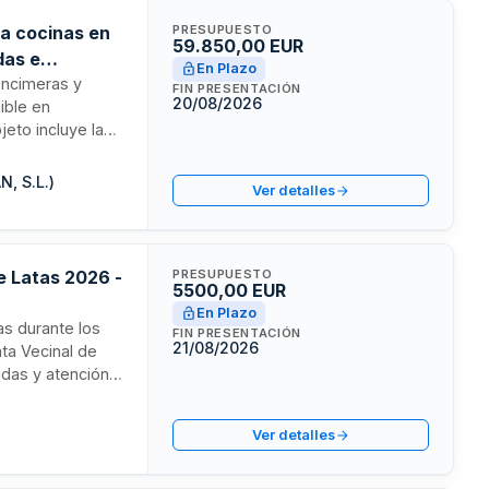
ra cocinas en
PRESUPUESTO
59.850,00 EUR
das e
En Plazo
 encimeras y
FIN PRESENTACIÓN
20/08/2026
ible en
jeto incluye la
o al modelo tipo
iva de
N, S.L.)
Ver detalles
e Latas 2026 -
PRESUPUESTO
5500,00 EUR
En Plazo
tas durante los
FIN PRESENTACIÓN
21/08/2026
ta Vecinal de
das y atención al
nimos de
Ver detalles