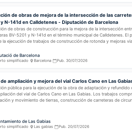
ción de obras de mejora de la intersección de las carret
 y N-141d en Calldetenes - Diputación de Barcelona
ción de obras de construcción para la mejora de la intersección entr
teras BV-5201 y N-141d en el término municipal de Calldetenes. El 
e la ejecución de trabajos de construcción de rotonda y mejoras vi
das, promovido por la Gerència de Serveis d'Infraestructures Viàrie
Diputación de Barcelona. Se trata de un contrato único sin división 
utació de Barcelona
 a la naturaleza y dimensión de la obra.
rto simplificado
·
Barcelona
·
Pub.
30/07/2026
de ampliación y mejora del vial Carlos Cano en Las Gabia
ción pública para la ejecución de la obra de adaptación y refundido
pliación del vial de Carlos Cano en Las Gabias. Los trabajos comp
ación y movimiento de tierras, construcción de carreteras de circu
das y pavimentación de caminos peatonales. El contrato lo gestiona
jalía de Obras Públicas, Infraestructuras y Movilidad del Ayuntami
, siendo responsable técnico de la ejecución el Arquitecto técnico
ntamiento de Las Gabias
rto simplificado
·
Las gabias
·
Pub.
20/07/2026