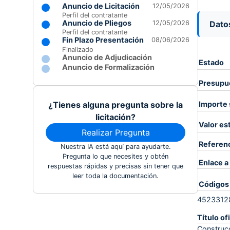
Anuncio de Licitación
12/05/2026
Perfil del contratante
Anuncio de Pliegos
Dato
12/05/2026
Perfil del contratante
Fin Plazo Presentación
08/06/2026
Finalizado
Anuncio de Adjudicación
Estado
Anuncio de Formalización
Presupue
Importe 
¿Tienes alguna pregunta sobre la
licitación?
Valor es
Realizar Pregunta
Referen
Nuestra IA está aquí para ayudarte.
Pregunta lo que necesites y obtén
Enlace a 
respuestas rápidas y precisas sin tener que
leer toda la documentación.
Códigos
4523312
Título ofi
Construcc