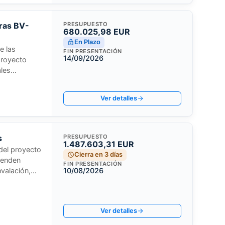
eras BV-
PRESUPUESTO
680.025,98 EUR
En Plazo
e las
FIN PRESENTACIÓN
14/09/2026
proyecto
ales
s i Mobilitat
en lotes
Ver detalles
s
PRESUPUESTO
1.487.603,31 EUR
 del proyecto
Cierra en 3 días
renden
FIN PRESENTACIÓN
nvalación,
10/08/2026
 la
ento de Las
 municipal.
Ver detalles