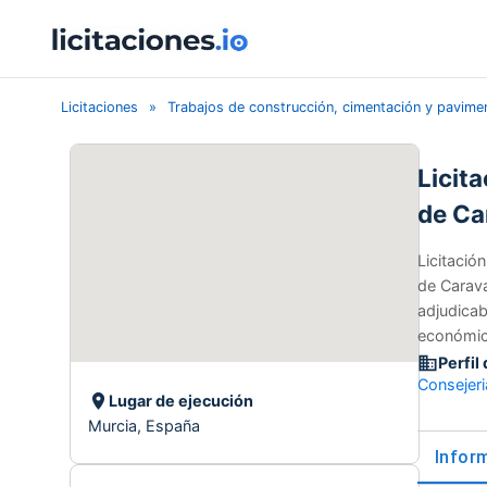
Licitaciones
Trabajos de construcción, cimentación y pavimen
Licit
de Ca
Licitació
de Carava
adjudicab
económica
Perfil
Consejeri
Lugar de ejecución
Murcia, España
Infor