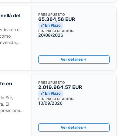
nellà del
PRESUPUESTO
65.364,56 EUR
En Plazo
stica en el
FIN PRESENTACIÓN
20/08/2026
e como
envenida,
 Valle del
ás bajo.
Ver detalles
ste en
PRESUPUESTO
2.019.964,57 EUR
En Plazo
da Sur,
FIN PRESENTACIÓN
10/09/2026
a. El
oposiciones
icación se
, atendiendo
Ver detalles