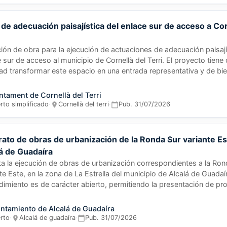
de adecuación paisajística del enlace sur de acceso a Cor
ción de obra para la ejecución de actuaciones de adecuación paisají
 sur de acceso al municipio de Cornellà del Terri. El proyecto tien
dad transformar este espacio en una entrada representativa y de bi
ando la identidad municipal e integrando el diseño con el paisaje del
 La adjudicación se realizará conforme al criterio único del precio m
ntament de Cornellà del Terri
rto simplificado
·
Cornellà del terri
·
Pub.
31/07/2026
ato de obras de urbanización de la Ronda Sur variante E
á de Guadaíra
ita la ejecución de obras de urbanización correspondientes a la Ron
te Este, en la zona de La Estrella del municipio de Alcalá de Guadaír
dimiento es de carácter abierto, permitiendo la presentación de pr
lquier empresario interesado sin negociación de términos. La adjud
ará conforme a los criterios de valoración establecidos en el pliego
ntamiento de Alcalá de Guadaíra
ferta más ventajosa para el Ayuntamiento.
erto
·
Alcalá de guadaíra
·
Pub.
31/07/2026