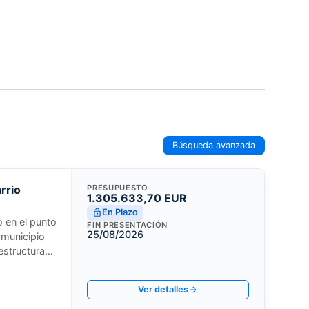
Búsqueda avanzada
rrio
PRESUPUESTO
1.305.633,70 EUR
En Plazo
o en el punto
FIN PRESENTACIÓN
25/08/2026
 municipio
estructura
smo licita la
ución de
Ver detalles