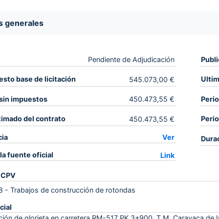
s generales
Publi
Pendiente de Adjudicación
sto base de licitación
Ultim
545.073,00 €
sin impuestos
Perio
450.473,55 €
timado del contrato
Perio
450.473,55 €
cia
Ver
Dura
la fuente oficial
Link
 CPV
8
-
Trabajos de construcción de rotondas
cial
ión de glorieta en carretera RM-517 PK 3+900. T.M. Caravaca de l