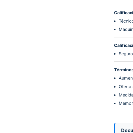
Calificac
Técnico
Maquina
Calificac
Seguro 
Términos
Aument
Oferta
Medidas
Memori
Doc