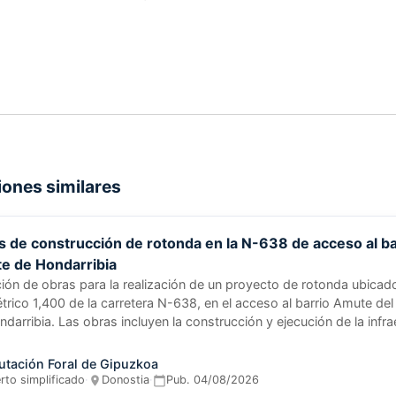
iones similares
 de construcción de rotonda en la N-638 de acceso al ba
e de Hondarribia
ción de obras para la realización de un proyecto de rotonda ubicad
trico 1,400 de la carretera N-638, en el acceso al barrio Amute del
darribia. Las obras incluyen la construcción y ejecución de la infra
iseñada para mejorar la circulación y seguridad en la zona. El organi
idad del proyecto constructivo necesario para implementar esta sol
utación Foral de Gipuzkoa
o.
rto simplificado
·
Donostia
·
Pub.
04/08/2026