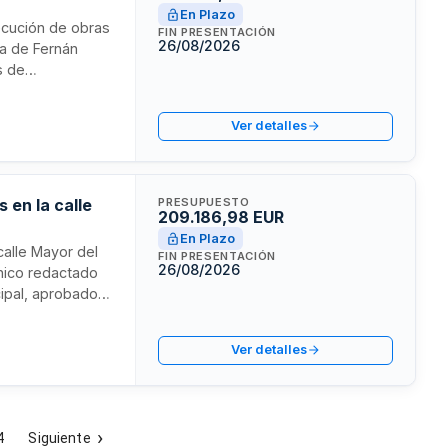
En Plazo
jecución de obras
FIN PRESENTACIÓN
26/08/2026
da de Fernán
s de
pal propia
or la Oficina
Ver detalles
 en la calle
PRESUPUESTO
209.186,98 EUR
En Plazo
calle Mayor del
FIN PRESENTACIÓN
26/08/2026
cnico redactado
cipal, aprobado
tes debido a que
da. Se regula por
Ver detalles
4
Siguiente