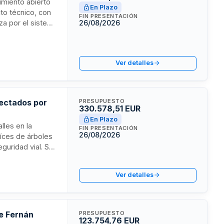
imiento abierto
En Plazo
cto técnico, con
FIN PRESENTACIÓN
iza por el sistema
26/08/2026
po de licitación
Ver detalles
fectados por
PRESUPUESTO
330.578,51 EUR
En Plazo
lles en la
FIN PRESENTACIÓN
26/08/2026
aíces de árboles
uridad vial. Se
jecución del
del Ayuntamiento
Ver detalles
plificado con
de Fernán
PRESUPUESTO
123.754,76 EUR