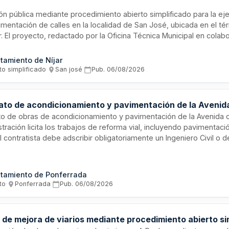
ión pública mediante procedimiento abierto simplificado para la e
mentación de calles en la localidad de San José, ubicada en el té
r. El proyecto, redactado por la Oficina Técnica Municipal en cola
ría, comprende la mejora de infraestructura viaria mediante acci
parables que requieren ejecución única. Se adjudicará conforme a 
tamiento de Níjar
elación calidad-precio.
to simplificado
·
San josé
·
Pub.
06/08/2026
ato de acondicionamiento y pavimentación de la Avenid
to de obras de acondicionamiento y pavimentación de la Avenida 
tración licita los trabajos de reforma vial, incluyendo pavimentaci
 El contratista debe adscribir obligatoriamente un Ingeniero Civil o
s y Puertos a tiempo completo y un Ingeniero Topógrafo como a
ncia mínima de tres años en obras similares. El plazo de ejecución
oferta seleccionada, con un período de garantía de doce meses de
tamiento de Ponferrada
bra. La propuesta debe incluir memoria constructiva, programa de
to
·
Ponferrada
·
Pub.
06/08/2026
grama del personal.
 de mejora de viarios mediante procedimiento abierto si