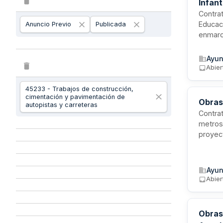
Infant
Contrat
Educaci
Anuncio Previo
Publicada
enmarca
Fondo 
Las act
Ayun
al cent
Abier
45233 - Trabajos de construcción,
cimentación y pavimentación de
Obras
autopistas y carreteras
Contra
metros 
proyec
conecte
colegio
Valdeso
Ayun
con imp
Abier
Obras 