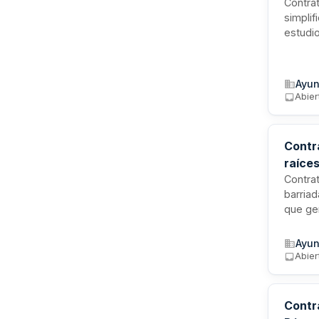
Contra
simplif
estudio
de baja
estable
Ayun
Abier
Contr
raíces
Contrat
barriad
que ge
incluye
proyec
Ayun
de Alge
Abier
plazo 
Contr