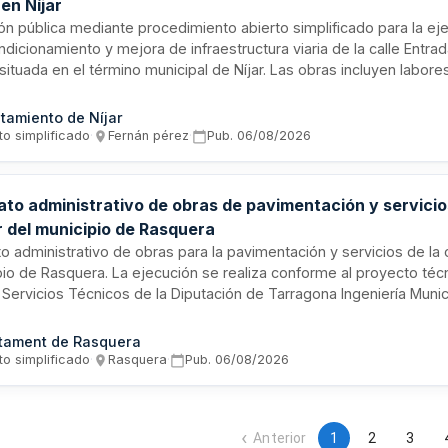
en Níjar
ión pública mediante procedimiento abierto simplificado para la e
dicionamiento y mejora de infraestructura viaria de la calle Entra
situada en el término municipal de Níjar. Las obras incluyen labore
ntación y adecuación de la vía pública, siendo competencia munici
e a la normativa de régimen local. El proyecto ha sido redactado p
tamiento de Níjar
 Municipal en colaboración con la empresa AIMA Ingeniería.
to simplificado
·
Fernán pérez
·
Pub.
06/08/2026
to administrativo de obras de pavimentación y servicios
 del municipio de Rasquera
o administrativo de obras para la pavimentación y servicios de la 
pio de Rasquera. La ejecución se realiza conforme al proyecto té
 Servicios Técnicos de la Diputación de Tarragona Ingeniería Muni
ivamente por resolución de alcaldía. El contrato no se divide en lo
ución por múltiples contratistas dificultaría la coordinación adecua
tament de Rasquera
9/2017 de contratos del sector público.
to simplificado
·
Rasquera
·
Pub.
06/08/2026
Anterior
1
2
3