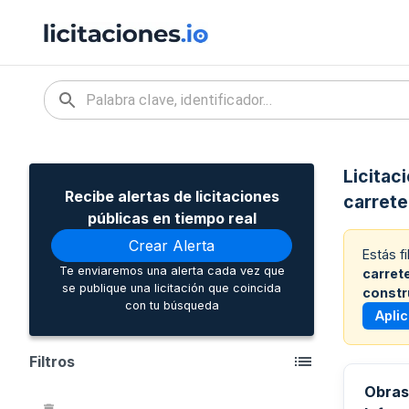
Licitac
Recibe alertas de licitaciones
carrete
públicas en tiempo real
Crear Alerta
Estás f
Te enviaremos una alerta cada vez que
carret
se publique una licitación que coincida
constr
con tu búsqueda
Apli
Filtros
Obras