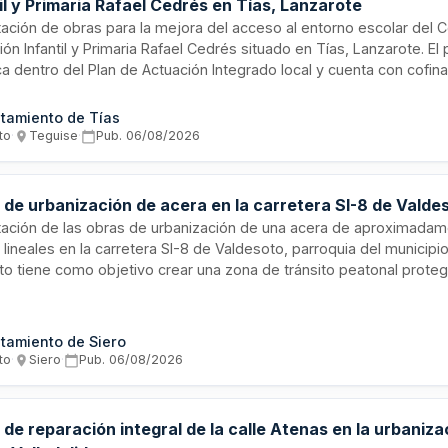
il y Primaria Rafael Cedrés en Tías, Lanzarote
ación de obras para la mejora del acceso al entorno escolar del 
ón Infantil y Primaria Rafael Cedrés situado en Tías, Lanzarote. El
 dentro del Plan de Actuación Integrado local y cuenta con cofina
Europeo de Desarrollo Regional en el marco del Programa Plurirreg
uaciones están dirigidas a mejorar la accesibilidad y las infraestr
tamiento de Tías
ro educativo, promoviendo así un desarrollo sostenible e inclusivo 
to
·
Teguise
·
Pub.
06/08/2026
 de urbanización de acera en la carretera SI-8 de Valdes
tación de las obras de urbanización de una acera de aproximadam
lineales en la carretera SI-8 de Valdesoto, parroquia del municipio
to tiene como objetivo crear una zona de tránsito peatonal proteg
 el centro polivalente y la iglesia de San Félix con la zona donde 
 rural agrario de Faes, el centro de salud, la farmacia y la zona de
to Club de Futbol, mejorando así la seguridad de los viandantes 
tamiento de Siero
ortante carga de tráfico rodado.
to
·
Siero
·
Pub.
06/08/2026
de reparación integral de la calle Atenas en la urbaniz