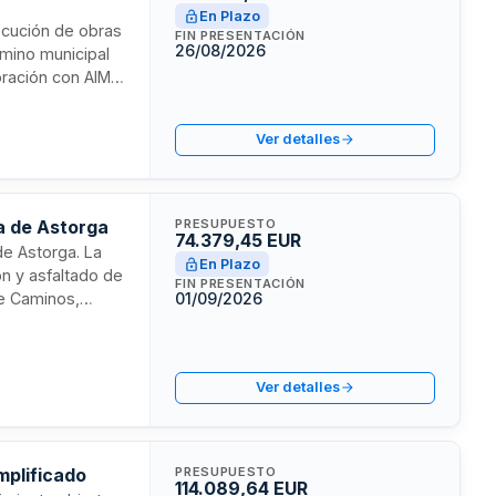
En Plazo
jecución de obras
FIN PRESENTACIÓN
26/08/2026
rmino municipal
boración con AIMA
ones coordinadas
criterios de
Ver detalles
a de Astorga
PRESUPUESTO
74.379,45 EUR
de Astorga. La
En Plazo
ón y asfaltado de
FIN PRESENTACIÓN
 de Caminos,
01/09/2026
poyo, ambos con
 será el indicado
sde la recepción
Ver detalles
 trabajos y
mplificado
PRESUPUESTO
114.089,64 EUR