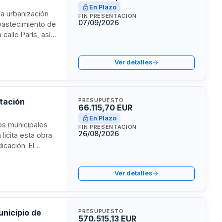
En Plazo
la urbanización
FIN PRESENTACIÓN
07/09/2026
bastecimiento de
calle París, así
o rodada. El
lico.
Ver detalles
tación
PRESUPUESTO
66.115,70 EUR
En Plazo
os municipales
FIN PRESENTACIÓN
26/08/2026
licita esta obra
icación. El
 de obra y las
ompetente.
Ver detalles
unicipio de
PRESUPUESTO
570.515,13 EUR