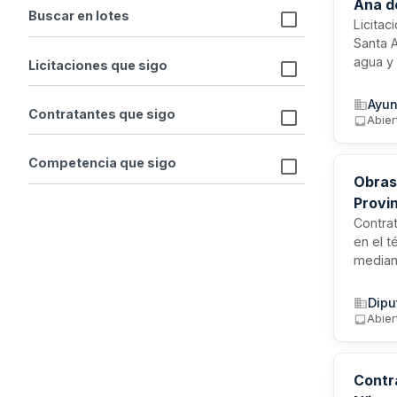
Ana de
Buscar en lotes
Licitac
Santa 
agua y 
Licitaciones que sigo
como l
proyec
Ayun
Contratantes que sigo
Abier
Competencia que sigo
Obras
Provin
Contra
en el t
mediant
contrat
necesi
Dipu
Abier
Contr