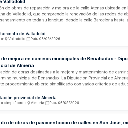
 Valladolid
ión de obras de reparación y mejora de la calle Atenas ubicada en 
Ana de Valladolid, que comprende la renovación de las redes de a
saneamiento en toda su longitud, desde la calle Barcelona hasta la 
a mejora de las condiciones de pavimentación tanto peatonal com
to constituye una obra completa susceptible de entrega al uso púb
tamiento de Valladolid
to
·
Valladolid
·
Pub.
06/08/2026
 de mejora en caminos municipales de Benahadux - Dipu
cial de Almería
tación de obras destinadas a la mejora y mantenimiento de camin
érmino municipal de Benahadux. La Diputación Provincial de Almería 
e procedimiento abierto simplificado con varios criterios de adjud
o incluye las prescripciones técnicas especificadas en el proyecto
dades administrativas aprobadas por el órgano de contratación c
tación provincial de Almería
to simplificado
·
Almería
·
Pub.
06/08/2026
ato de obras de pavimentación de calles en San José, m