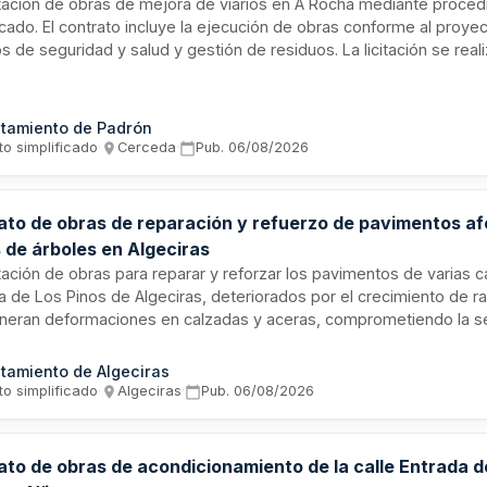
tación de obras de mejora de viarios en A Rocha mediante proced
icado. El contrato incluye la ejecución de obras conforme al proye
s de seguridad y salud y gestión de residuos. La licitación se real
 sobre el presupuesto base, siendo el importe presupuestado el ti
cido.
tamiento de Padrón
to simplificado
·
Cerceda
·
Pub.
06/08/2026
ato de obras de reparación y refuerzo de pavimentos a
 de árboles en Algeciras
ación de obras para reparar y reforzar los pavimentos de varias ca
a de Los Pinos de Algeciras, deteriorados por el crecimiento de r
neran deformaciones en calzadas y aceras, comprometiendo la seg
 también la coordinación de seguridad y salud laboral durante la e
to técnico redactado por el Ingeniero Técnico de Obras Públicas 
tamiento de Algeciras
ciras. El contrato se adjudica mediante procedimiento abierto sim
to simplificado
·
Algeciras
·
Pub.
06/08/2026
de ejecución de cuatro meses.
ato de obras de acondicionamiento de la calle Entrada 