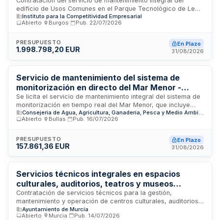
- Instituto para la Competitividad Empresarial
Contratación del servicio de mantenimiento integral del
edificio de Usos Comunes en el Parque Tecnológico de León
de Castilla y León
Instituto para la Competitividad Empresarial
y los edificios del Parque Tecnológico de Boecillo, ambos
Abierto
·
Burgos
·
Pub.
22/07/2026
propiedad o gestionados por el Instituto para la
Competitividad Empresarial de Castilla y León. El contrato se
estructura en dos lotes independientes adjudicables por
PRESUPUESTO
En Plazo
1.998.798,20 EUR
separado, permitiendo que un mismo contratista opte a los
31/08/2026
dos. Se requiere la subrogación de personal existente y está
permitida la subcontratación hasta el sesenta por ciento de
la prestación.
Servicio de mantenimiento del sistema de
monitorización en directo del Mar Menor -
Consejería de Medio Ambiente de la Región de
Se licita el servicio de mantenimiento integral del sistema de
monitorización en tiempo real del Mar Menor, que incluye
Murcia
Consejería de Agua, Agricultura, Ganadería, Pesca y Medio Ambiente
diagnóstico técnico inicial, mantenimiento preventivo
Abierto
·
Bullas
·
Pub.
16/07/2026
programado en todos los puntos de monitorización,
mantenimiento correctivo para resolución de incidencias, y
suministro de red con mantenimiento del servidor de datos. El
PRESUPUESTO
En Plazo
157.861,36 EUR
servicio es licitado por la Dirección General del Mar Menor
31/08/2026
de la Consejería de Medio Ambiente, Industria,
Universidades, Investigación y Mar Menor de la Región de
Murcia, con el objetivo de garantizar la operatividad continua
Servicios técnicos integrales en espacios
de la infraestructura de retransmisión de datos ambientales
culturales, auditorios, teatros y museos
en tiempo real a través de la web.
municipales del Ayuntamiento de Murcia
Contratación de servicios técnicos para la gestión,
mantenimiento y operación de centros culturales, auditorios
Ayuntamiento de Murcia
municipales, teatros y espacios públicos destinados a
Abierto
·
Murcia
·
Pub.
14/07/2026
eventos, así como museos municipales y espacios de artes