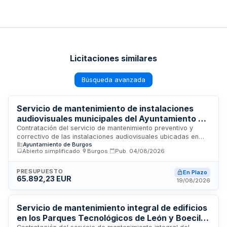
Licitaciones similares
Búsqueda avanzada
Servicio de mantenimiento de instalaciones
audiovisuales municipales del Ayuntamiento de
Burgos
Contratación del servicio de mantenimiento preventivo y
correctivo de las instalaciones audiovisuales ubicadas en
Ayuntamiento de Burgos
dependencias municipales del Ayuntamiento de Burgos,
Abierto simplificado
·
Burgos
·
Pub.
04/08/2026
incluyendo la Sala Capitular, Sala de Usos Múltiples, Sala de
Comisiones y zona de ruedas de prensa. El servicio
comprende trabajos de mantenimiento técnico, reposición de
PRESUPUESTO
En Plazo
65.892,23 EUR
materiales por obsolescencia y control periódico de
19/08/2026
equipos, ejecutado por personal cualificado como Oficial de
primera electricista y Técnico en audiovisuales. La duración
del contrato es de tres años con posibilidad de prórroga
Servicio de mantenimiento integral de edificios
anual hasta dos años adicionales.
en los Parques Tecnológicos de León y Boecillo