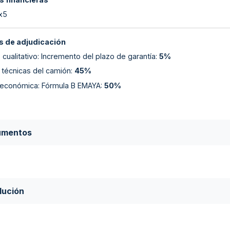
 x5
 de adjudicación
o cualitativo: Incremento del plazo de garantía
:
5%
 técnicas del camión
:
45%
 económica: Fórmula B EMAYA
:
50%
umentos
lución