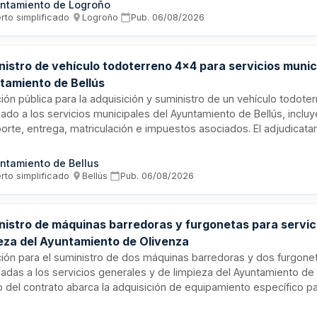
ntamiento de Logroño
ones fiscales aplicables a su destino municipal.
rto simplificado
·
Logroño
·
Pub.
06/08/2026
nistro de vehículo todoterreno 4x4 para servicios munic
tamiento de Bellús
ción pública para la adquisición y suministro de un vehículo todot
nado a los servicios municipales del Ayuntamiento de Bellús, inclu
porte, entrega, matriculación e impuestos asociados. El adjudicata
 los gastos derivados hasta la puesta en funcionamiento del vehíc
ación de las proposiciones se realizará conforme a criterios de me
ntamiento de Bellus
d-precio.
rto simplificado
·
Bellús
·
Pub.
06/08/2026
nistro de máquinas barredoras y furgonetas para servic
ieza del Ayuntamiento de Olivenza
ación para el suministro de dos máquinas barredoras y dos furgone
nadas a los servicios generales y de limpieza del Ayuntamiento de 
o del contrato abarca la adquisición de equipamiento específico pa
ciones de limpieza y servicios generales municipales. Esta licitac
edores capaces de suministrar vehículos y maquinaria especializ