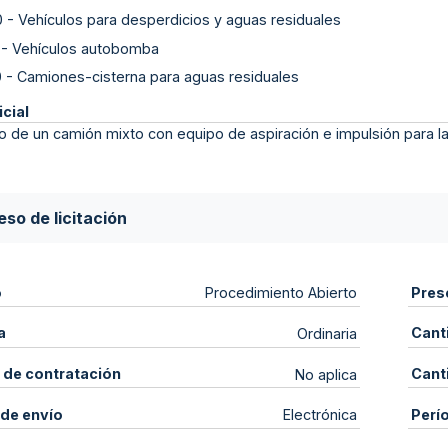
0
-
Vehículos para desperdicios y aguas residuales
-
Vehículos autobomba
0
-
Camiones-cisterna para aguas residuales
icial
o de un camión mixto con equipo de aspiración e impulsión para l
so de licitación
o
Pres
Procedimiento Abierto
a
Cant
Ordinaria
 de contratación
Cant
No aplica
de envío
Perí
Electrónica