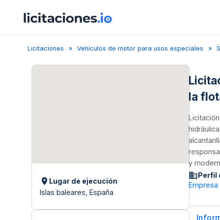
Licitaciones
Vehículos de motor para usos especiales
S
Licit
la flo
Licitació
hidráulic
alcantari
responsab
y moderni
Perfil
Lugar de ejecución
Empresa M
Islas baleares, España
Infor