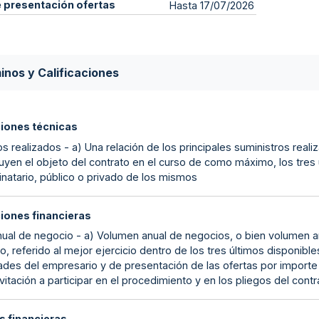
e presentación ofertas
Hasta 17/07/2026
inos y Calificaciones
ciones técnicas
s realizados - a) Una relación de los principales suministros reali
uyen el objeto del contrato en el curso de como máximo, los tres ú
inatario, público o privado de los mismos
ciones financieras
nual de negocio - a) Volumen anual de negocios, o bien volumen an
o, referido al mejor ejercicio dentro de los tres últimos disponibl
ades del empresario y de presentación de las ofertas por importe ig
nvitación a participar en el procedimiento y en los pliegos del con
s financieras