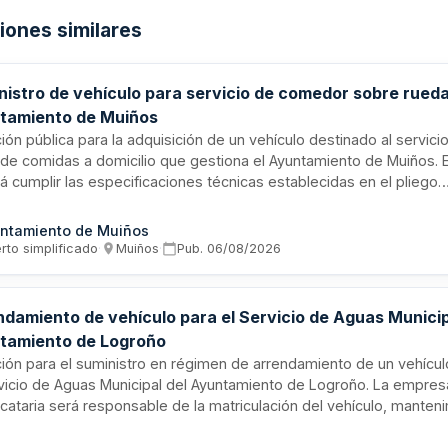
ciones similares
nistro de vehículo para servicio de comedor sobre rueda
tamiento de Muiños
ción pública para la adquisición de un vehículo destinado al servici
o de comidas a domicilio que gestiona el Ayuntamiento de Muiños. E
á cumplir las especificaciones técnicas establecidas en el pliego
spondiente y se entregará antes del 20 de octubre de 2026. La co
nanciará mediante subvención de la Dirección Xeral de Administrac
ntamiento de Muiños
ta de Galicia y aportación municipal.
rto simplificado
·
Muiños
·
Pub.
06/08/2026
ndamiento de vehículo para el Servicio de Aguas Municip
tamiento de Logroño
ación para el suministro en régimen de arrendamiento de un vehícu
rvicio de Aguas Municipal del Ayuntamiento de Logroño. La empres
icataria será responsable de la matriculación del vehículo, manten
al, seguro a todo riesgo sin franquicia y cambio de aceite según
ificaciones técnicas. El vehículo deberá ser de color blanco y goz