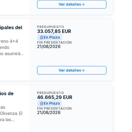
Ver detalles
ipales del
PRESUPUESTO
33.057,85 EUR
En Plazo
erreno 4x4
FIN PRESENTACIÓN
21/08/2026
yendo
rio asumirá
ulo. La
jor relación
Ver detalles
ios de
PRESUPUESTO
46.665,29 EUR
En Plazo
tas
FIN PRESENTACIÓN
21/08/2026
Olivenza. El
ra las
ión busca
ada que