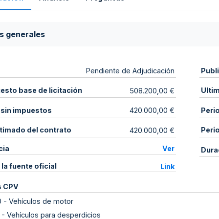
s generales
Publ
Pendiente de Adjudicación
sto base de licitación
Ulti
508.200,00 €
 sin impuestos
Peri
420.000,00 €
stimado del contrato
Peri
420.000,00 €
cia
Ver
Dura
 la fuente oficial
Link
s CPV
0
-
Vehículos de motor
-
Vehículos para desperdicios