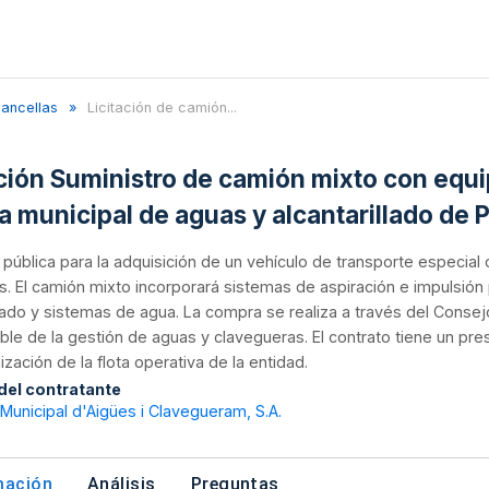
ancellas
Licitación de camión...
ación Suministro de camión mixto con equi
ta municipal de aguas y alcantarillado de 
n pública para la adquisición de un vehículo de transporte especia
as. El camión mixto incorporará sistemas de aspiración e impulsi
llado y sistemas de agua. La compra se realiza a través del Cons
le de la gestión de aguas y clavegueras. El contrato tiene un pr
zación de la flota operativa de la entidad.
 del contratante
unicipal d'Aigües i Clavegueram, S.A.
mación
Análisis
Preguntas