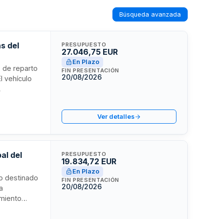
Búsqueda avanzada
s del
PRESUPUESTO
27.046,75 EUR
En Plazo
o de reparto
FIN PRESENTACIÓN
20/08/2026
l vehículo
ntratación
ión Local de
Ver detalles
al del
PRESUPUESTO
19.834,72 EUR
En Plazo
lo destinado
FIN PRESENTACIÓN
20/08/2026
a
imiento
ará de las