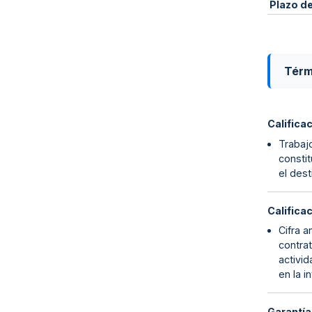
Plazo d
Térm
Califica
Trabajo
constit
el dest
Califica
Cifra a
contrat
activid
en la i
Garantía