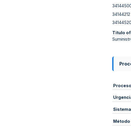
3414450
34144212
3414452
Título of
Suministr
Proce
Proces
Urgenci
Sistema
Método 