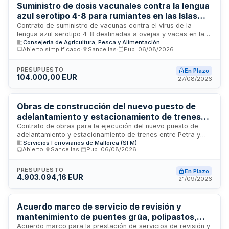
Suministro de dosis vacunales contra la lengua
azul serotipo 4-8 para rumiantes en las Islas
Baleares
Contrato de suministro de vacunas contra el virus de la
lengua azul serotipo 4-8 destinadas a ovejas y vacas en las
Consejeria de Agricultura, Pesca y Alimentación
Islas Baleares. La Consejería de Agricultura, Pesca y Medio
Abierto simplificado
·
Sancellas
·
Pub.
06/08/2026
Natural licita la adquisición de doscientas mil dosis para el
período comprendido entre 2026 y 2027, con ejecución
hasta noviembre de 2026. El procedimiento es de
PRESUPUESTO
En Plazo
104.000,00 EUR
adjudicación abierto simplificado mediante licitación
27/08/2026
electrónica, dirigido a empresas con solvencia económica y
técnica acreditada en el sector farmacéutico veterinario.
Obras de construcción del nuevo puesto de
adelantamiento y estacionamiento de trenes
entre Petra y Manacor en la red de Serveis
Contrato de obras para la ejecución del nuevo puesto de
adelantamiento y estacionamiento de trenes entre Petra y
Ferroviaris de Mallorca
Servicios Ferroviarios de Mallorca (SFM)
Manacor en el tramo Enllaç-Manacor de la red de Serveis
Abierto
·
Sancellas
·
Pub.
06/08/2026
Ferroviaris de Mallorca. El proyecto incluye trabajos de obra
civil e instalaciones ferroviarias necesarios para mejorar la
gestión de frecuencias y la regularidad del servicio
PRESUPUESTO
En Plazo
4.903.094,16 EUR
ferroviario. Los trabajos se dividen en dos lotes: obra civil e
21/09/2026
instalaciones, comprendiendo estructuras, señalización
ferroviaria y demás elementos constructivos requeridos.
Acuerdo marco de servicio de revisión y
mantenimiento de puentes grúa, polipastos,
puertas abatibles y correderas - EMAYA
Acuerdo marco para la prestación de servicios de revisión y