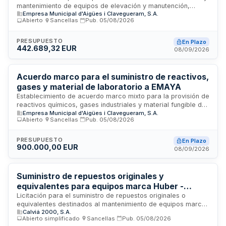
mantenimiento de equipos de elevación y manutención,
Empresa Municipal d'Aigües i Clavegueram, S.A.
incluyendo puentes grúa, polipastos, puertas abatibles y
Abierto
·
Sancellas
·
Pub.
05/08/2026
correderas. Licita el Consejo de Administración de EMAYA
bajo procedimiento de tramitación ordinaria. El adjudicatario
debe garantizar un mínimo del veinte por ciento del personal
PRESUPUESTO
En Plazo
442.689,32 EUR
con contrato fijo o indefinido y presentar documentación en
08/09/2026
formato electrónico. Se requiere certificación como empresa
conservadora de aparatos de elevación y como instaladora
de baja tensión.
Acuerdo marco para el suministro de reactivos,
gases y material de laboratorio a EMAYA
Establecimiento de acuerdo marco mixto para la provisión de
reactivos químicos, gases industriales y material fungible de
Empresa Municipal d'Aigües i Clavegueram, S.A.
laboratorio a EMAYA mediante suministro programado y bajo
Abierto
·
Sancellas
·
Pub.
05/08/2026
pedido. El contrato, sujeto a regulación armonizada, se
estructura en modalidad de acuerdo marco con contratos
basados de ejecución sin nueva licitación, con duración
PRESUPUESTO
En Plazo
900.000,00 EUR
inicial de tres años y adjudicación a través de criterios
08/09/2026
económicos y técnicos. Los proveedores deberán acreditar
solvencia económica y técnica demostrable en suministros
análogos.
Suministro de repuestos originales y
equivalentes para equipos marca Huber -
Calvià 2000
Licitación para el suministro de repuestos originales o
equivalentes destinados al mantenimiento de equipos marca
Calviá 2000, S.A.
Huber instalados en las dependencias de Calvià 2000. El
Abierto simplificado
·
Sancellas
·
Pub.
05/08/2026
contrato se adjudicará mediante procedimiento abierto