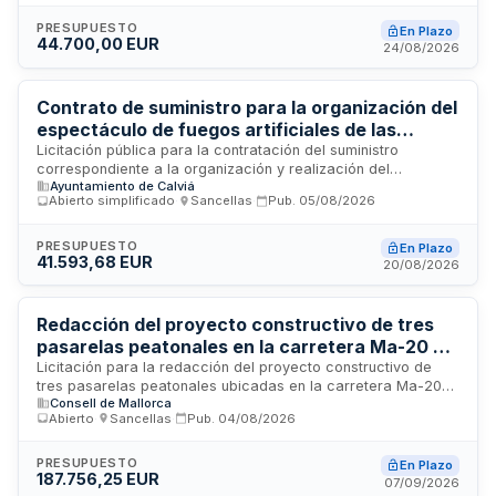
simplificado abreviado en licitación electrónica. Los
suministros se entregarán en la EDAR Santa Ponça de Calvià.
PRESUPUESTO
En Plazo
44.700,00 EUR
24/08/2026
Contrato de suministro para la organización del
espectáculo de fuegos artificiales de las
Fiestas del Rei En Jaume 2026 - Ayuntamiento
Licitación pública para la contratación del suministro
correspondiente a la organización y realización del
de Calvià
Ayuntamiento de Calviá
espectáculo de fuegos artificiales de las Fiestas del Rei En
Abierto simplificado
·
Sancellas
·
Pub.
05/08/2026
Jaume 2026. El Ayuntamiento de Calvià licita este contrato de
suministro administrativo con una duración de un año, sujeto
a prórroga de tres años adicionales y posible modificación
PRESUPUESTO
En Plazo
41.593,68 EUR
presupuestaria. La ejecución debe cumplir criterios de
20/08/2026
responsabilidad social, medioambiental y lingüística
establecidos por la administración local.
Redacción del proyecto constructivo de tres
pasarelas peatonales en la carretera Ma-20 de
Palma
Licitación para la redacción del proyecto constructivo de
tres pasarelas peatonales ubicadas en la carretera Ma-20
Consell de Mallorca
en el término municipal de Palma, en los puntos kilométricos
Abierto
·
Sancellas
·
Pub.
04/08/2026
0+600, 3+270 y 4+000. El contrato comprende la
elaboración completa del proyecto constructivo conforme a
fases de trabajo establecidas, con un plazo total de
PRESUPUESTO
En Plazo
187.756,25 EUR
ejecución de seis meses desde la formalización del contrato.
07/09/2026