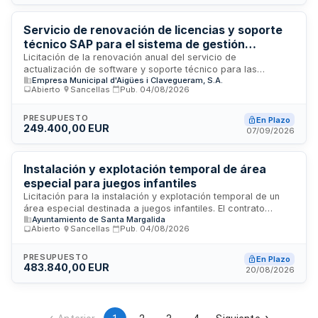
Se requiere personal técnico especializado en ingeniería civil
y experiencia acreditada en proyectos de estructuras de
obra civil de similar naturaleza.
Servicio de renovación de licencias y soporte
técnico SAP para el sistema de gestión
empresarial de EMAYA
Licitación de la renovación anual del servicio de
actualización de software y soporte técnico para las
Empresa Municipal d'Aigües i Clavegueram, S.A.
licencias SAP que EMAYA posee en propiedad, denominado
Abierto
·
Sancellas
·
Pub.
04/08/2026
SAP Standard Support. El contrato abarca el mantenimiento
integral del sistema de gestión empresarial corporativo que
cubre los principales procesos de negocio de la empresa,
PRESUPUESTO
En Plazo
249.400,00 EUR
incluyendo gestión de clientes, proveedores, trabajadores,
07/09/2026
operaciones y gestión económica financiera. El suministrador
debe garantizar compatibilidad, continuidad del soporte y
correcto funcionamiento del ERP corporativo.
Instalación y explotación temporal de área
especial para juegos infantiles
Licitación para la instalación y explotación temporal de un
área especial destinada a juegos infantiles. El contrato
Ayuntamiento de Santa Margalida
comprende las actividades de montaje, funcionamiento y
Abierto
·
Sancellas
·
Pub.
04/08/2026
gestión de las instalaciones de juego durante el período
especificado. Se requiere que los licitadores acrediten
solvencia económica, financiera y técnica mediante
PRESUPUESTO
En Plazo
483.840,00 EUR
documentación oficial y certificados de trabajos anteriores
20/08/2026
de naturaleza similar.