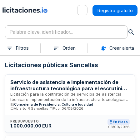
Registro gratuito
Filtros
Orden
Crear alerta
Licitaciones públicas Sancellas
Servicio de asistencia e implementación de
infraestructura tecnológica para el escrutinio
de procesos electorales del Parlamento de las
Licitación para la contratación de servicios de asistencia
técnica e implementación de la infraestructura tecnológica
Islas Baleares y Consejos Insulares de 2027
Consejeria de Presidencia, Cultura e Igualdad
requerida para el escrutinio de los procesos electorales al
Abierto
·
Sancellas
·
Pub.
06/08/2026
Parlamento de las Islas Baleares y los Consejos Insulares de
Mallorca, Menorca e Ibiza en 2027. El contrato incluye la
recogida de datos, procesamiento mediante la aplicación de
PRESUPUESTO
En Plazo
1.000.000,00 EUR
la Ley de Hont, difusión de resultados provisionales y apoyo
03/09/2026
a la Junta Electoral en el escrutinio definitivo.