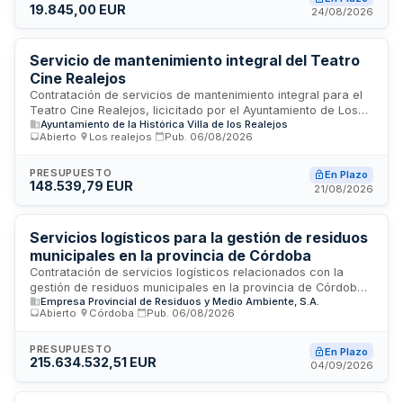
19.845,00 EUR
adjudicación y supervisión de estos servicios, que requieren
24/08/2026
coordinación directa con el responsable designado para
garantizar el correcto desarrollo del evento.
Servicio de mantenimiento integral del Teatro
Cine Realejos
Contratación de servicios de mantenimiento integral para el
Teatro Cine Realejos, licicitado por el Ayuntamiento de Los
Ayuntamiento de la Histórica Villa de los Realejos
Realejos. El contrato abarca prestaciones propias de
Abierto
·
Los realejos
·
Pub.
06/08/2026
servicios administrativos sujetos a la Ley de Contratos del
Sector Público. La ejecución será supervisada por el órgano
de contratación, que ostenta facultades de inspección,
PRESUPUESTO
En Plazo
148.539,79 EUR
interpretación del contrato y resolución de incidencias. La
21/08/2026
adjudicación se realizará conforme a procedimientos que
salvaguarden la libre competencia y se publicará en el Perfil
del Contratante.
Servicios logísticos para la gestión de residuos
municipales en la provincia de Córdoba
Contratación de servicios logísticos relacionados con la
gestión de residuos municipales en la provincia de Córdoba
Empresa Provincial de Residuos y Medio Ambiente, S.A.
por parte de la Empresa Provincial de Residuos y Medio
Abierto
·
Córdoba
·
Pub.
06/08/2026
Ambiente, S.A. (EPREMASA). El contrato incluye la prestación
de servicios en diferentes áreas geográficas divididas en
lotes, así como la gestión de enseres, residuos voluminosos
PRESUPUESTO
En Plazo
215.634.532,51 EUR
y puntos limpios. Los servicios se estructuran en lotes
04/09/2026
independientes que permiten la participación de empresas
en uno, varios o todos ellos, según se especifique en la