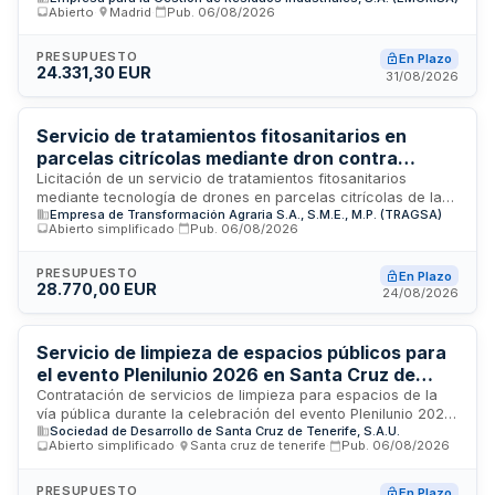
Abierto
·
Madrid
·
Pub.
06/08/2026
aproximada de 100 m² en el Polígono Industrial Emilio Castro,
y otro en Mérida. El contrato de naturaleza privada se rige
por la Ley de Contratos del Sector Público y se adjudicará
PRESUPUESTO
En Plazo
24.331,30 EUR
conforme a criterios de mejor relación calidad-precio. Las
31/08/2026
prestaciones incluyen todas las tareas y costes necesarios
para la limpieza y mantenimiento de ambas instalaciones,
siendo el precio fijo durante toda la ejecución sin posibilidad
Servicio de tratamientos fitosanitarios en
de sobrecostes.
parcelas citrícolas mediante dron contra
plagas de la Comunidad Valenciana
Licitación de un servicio de tratamientos fitosanitarios
mediante tecnología de drones en parcelas citrícolas de la
Empresa de Transformación Agraria S.A., S.M.E., M.P. (TRAGSA)
Comunidad Valenciana. El contrato forma parte de las
Abierto simplificado
·
Pub.
06/08/2026
campañas oficiales de lucha contra la Ceratitis capitata,
Bactrocera oleae y otras plagas. Se requiere la presentación
de ofertas a través de plataforma electrónica, debiendo los
PRESUPUESTO
En Plazo
28.770,00 EUR
licitadores acreditar solvencia económica, financiera y
24/08/2026
técnica, así como la habilitación empresarial necesaria para
realizar esta actividad de tratamiento fitosanitario mediante
vehículos aéreos no tripulados en el sector citrícola
Servicio de limpieza de espacios públicos para
valenciano.
el evento Plenilunio 2026 en Santa Cruz de
Tenerife
Contratación de servicios de limpieza para espacios de la
vía pública durante la celebración del evento Plenilunio 2026.
Sociedad de Desarrollo de Santa Cruz de Tenerife, S.A.U.
La prestación incluye limpieza y mantenimiento de zonas
Abierto simplificado
·
Santa cruz de tenerife
·
Pub.
06/08/2026
públicas en diferentes ubicaciones, con disposición de
operarios y materiales necesarios. La Sociedad de
Desarrollo de Santa Cruz de Tenerife gestiona la
PRESUPUESTO
En Plazo