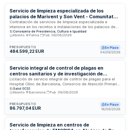
Servicio de limpieza especializada de los
palacios de Marivent y Son Vent - Comunitat
Autònoma de les Illes Balears
Contratación de servicios de limpieza especializada e
intensiva en los recintos e instalaciones de los palacios de
Consejeria de Presidencia, Cultura e Igualdad
Marivent y Son Vent en Mallorca, gestionada por la
Abierto
·
Palma
·
Pub.
06/08/2026
Conselleria de Presidència de la Comunitat Autònoma de les
Illes Balears. El servicio incluye limpieza de refuerzo en
períodos de ocupación por miembros de la familia real,
PRESUPUESTO
En Plazo
484.599,22 EUR
abarcando tanto el recinto completo como zonas
04/09/2026
específicas de ambas residencias durante los
desplazamientos y estancias en la isla.
Servicio integral de control de plagas en
centros sanitarios y de investigación de
Barcelona
Licitación de servicio integral de control de plagas para el
Hospital Clínic de Barcelona, Consorcio de Atención Primaria
Salut (ICS)
de Salud Barcelona Izquierda, Barnaclínic y la Fundación de
Abierto
·
Barcelona
·
Pub.
06/08/2026
Investigación Clínic Barcelona. El contrato incluye
tratamientos preventivos y curativos contra plagas,
mantenimiento de equipos, formación del personal y gestión
PRESUPUESTO
En Plazo
86.797,04 EUR
de incidencias en instalaciones sanitarias y de investigación.
16/09/2026
La empresa adjudicataria debe destinar los operarios
necesarios para ejecutar sin retrasos todas las
intervenciones requeridas.
Servicio de limpieza en centros de