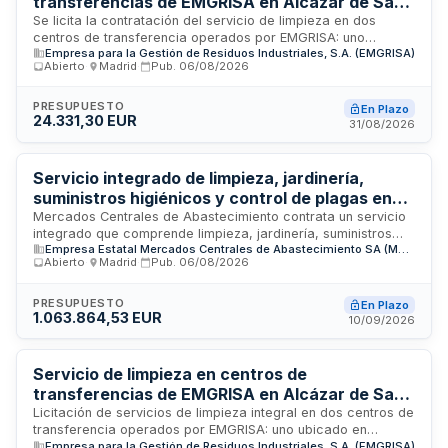
transferencias de EMGRISA en Alcázar de San
Juan y Mérida
Se licita la contratación del servicio de limpieza en dos
centros de transferencia operados por EMGRISA: uno
Empresa para la Gestión de Residuos Industriales, S.A. (EMGRISA)
ubicado en Alcázar de San Juan con superficie aproximada
Abierto
·
Madrid
·
Pub.
06/08/2026
de cien metros cuadrados en el Polígono Industrial Emilio
Castro, y otro en Mérida. El contrato tiene naturaleza privada
y se rige por la Ley de Contratos del Sector Público. La
PRESUPUESTO
En Plazo
24.331,30 EUR
adjudicación se realizará conforme a criterios de mejor
31/08/2026
relación calidad-precio, considerando aspectos económicos
y cualitativos. El licitador debe disponer de capacidad
organizativa y medios humanos y materiales suficientes para
Servicio integrado de limpieza, jardinería,
ejecutar correctamente las tareas de limpieza, incluyendo
suministros higiénicos y control de plagas en
todos los costes asociados sin posibilidad de sobrecostes
centros comerciales de Mercados Centrales de
Mercados Centrales de Abastecimiento contrata un servicio
durante la ejecución.
integrado que comprende limpieza, jardinería, suministros
Abastecimiento
Empresa Estatal Mercados Centrales de Abastecimiento SA (MERCASA)
higiénicos y control de plagas en el centro comercial El
Abierto
·
Madrid
·
Pub.
06/08/2026
Centre de la Vila ubicado en Barcelona y en la sede social
de la empresa. El contrato se regirá por el Pliego de
Cláusulas Particulares, el Pliego de Prescripciones Técnicas
PRESUPUESTO
En Plazo
1.063.864,53 EUR
y las Instrucciones Internas de Contratación de Mercasa,
10/09/2026
aplicando los principios de publicidad, concurrencia,
transparencia e igualdad. La adjudicación se realizará
mediante procedimientos abierto y abierto supersimplificado,
Servicio de limpieza en centros de
según corresponda, atribuyendo el contrato a quien presente
transferencias de EMGRISA en Alcázar de San
la mejor oferta.
Juan y Mérida
Licitación de servicios de limpieza integral en dos centros de
transferencia operados por EMGRISA: uno ubicado en
Empresa para la Gestión de Residuos Industriales, S.A. (EMGRISA)
Alcázar de San Juan, Ciudad Real, con superficie