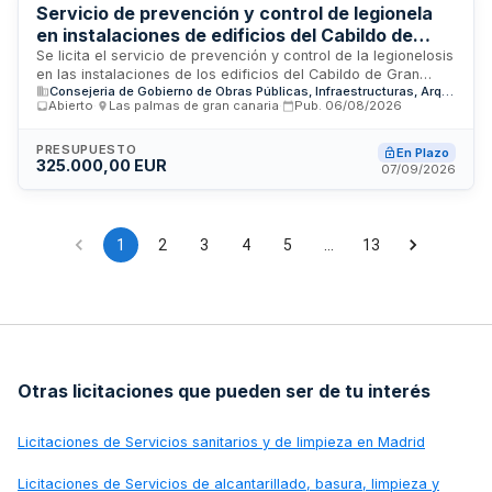
documentación técnica.
Servicio de prevención y control de legionela
en instalaciones de edificios del Cabildo de
Gran Canaria
Se licita el servicio de prevención y control de la legionelosis
en las instalaciones de los edificios del Cabildo de Gran
Consejeria de Gobierno de Obras Públicas, Infraestructuras, Arquitectura y Vivienda del Cabildo de Gran Canaria
Canaria durante tres años prorrogables. El adjudicatario será
Abierto
·
Las palmas de gran canaria
·
Pub.
06/08/2026
responsable del mantenimiento preventivo y correctivo de
las instalaciones afectadas, gestión de inventarios,
planificación de trabajos según inspecciones y recopilación
PRESUPUESTO
En Plazo
325.000,00 EUR
de información sobre incidencias detectadas. El servicio
07/09/2026
abarca un máximo de treinta y seis centros de trabajo o
edificios, conforme a la reglamentación vigente aplicable a
este tipo de instalaciones.
1
2
3
4
5
…
13
Otras licitaciones que pueden ser de tu interés
Licitaciones de
Servicios sanitarios y de limpieza en Madrid
Licitaciones de
Servicios de alcantarillado, basura, limpieza y