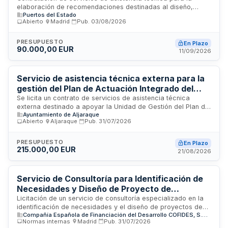
elaboración de recomendaciones destinadas al diseño,
Puertos del Estado
desarrollo y gestión de instalaciones fronterizas de control
Abierto
·
Madrid
·
Pub.
03/08/2026
de mercancías en puertos españoles. El procedimiento se
desarrolla mediante un sistema abierto basado en pluralidad
de criterios de adjudicación que valoran tanto aspectos
PRESUPUESTO
En Plazo
90.000,00 EUR
económicos como técnicos de la propuesta presentada.
11/09/2026
Servicio de asistencia técnica externa para la
gestión del Plan de Actuación Integrado del
Ayuntamiento de Aljaraque con financiación
Se licita un contrato de servicios de asistencia técnica
externa destinado a apoyar la Unidad de Gestión del Plan de
FEDER
Ayuntamiento de Aljaraque
Actuación Integrado del Ayuntamiento de Aljaraque en su
Abierto
·
Aljaraque
·
Pub.
31/07/2026
condición de Organismo Intermedio Ligero para fondos
FEDER. El servicio comprende apoyo en coordinación
técnica, gestión documental, justificación de fondos
PRESUPUESTO
En Plazo
215.000,00 EUR
europeos, seguimiento de indicadores, comunicación y
21/08/2026
visibilidad. La prestación tiene carácter auxiliar y de apoyo
especializado en la administración y ejecución del plan
integrado de desarrollo urbano sostenible cofinanciado por
Servicio de Consultoría para Identificación de
la Unión Europea.
Necesidades y Diseño de Proyecto de
Asistencia Técnica - COFIDES
Licitación de un servicio de consultoría especializado en la
identificación de necesidades y el diseño de proyectos de
Compañía Española de Financiación del Desarrollo COFIDES, S.A., S.M.E.
asistencia técnica, convocada por la Presidencia de la
Normas internas
·
Madrid
·
Pub.
31/07/2026
Compañía Española de Financiación del Desarrollo (COFIDES,