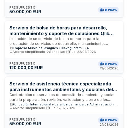
S.A.). El contrato, dotado con un presupuesto de 50.000
euros, busca contratar profesionales cualificados para
PRESUPUESTO
En Plazo
50.000,00 EUR
realizar un diagnóstico integral de requerimientos y elaborar
una propuesta de proyecto de asistencia técnica ajustada a
las líneas estratégicas de la entidad. Este servicio se orienta
hacia el fortalecimiento de la capacidad de COFIDES en la
Servicio de bolsa de horas para desarrollo,
identificación de oportunidades de cooperación internacional
mantenimiento y soporte de soluciones Qlik
y el desarrollo de iniciativas de financiación del desarrollo.
View, Qlik Sense y NPrinting - Emaya
Licitación de un servicio de bolsa de horas para la
prestación de servicios de desarrollo, mantenimiento,
Empresa Municipal d'Aigües i Clavegueram, S.A.
administración de plataformas y resolución de incidencias en
Abierto simplificado
·
Sancellas
·
Pub.
22/07/2026
soluciones de inteligencia de negocio basadas en tecnología
Qlik View, Qlik Sense y NPrinting. El adjudicatario deberá
contar con un equipo mínimo de dos profesionales
PRESUPUESTO
En Plazo
120.000,00 EUR
especializados, incluyendo un arquitecto o jefe de proyecto
13/08/2026
con experiencia en ambas especialidades Qlik y un
consultor, así como conocimiento en Pentaho Data
Integration para tareas de extracción y transformación de
Servicio de asistencia técnica especializada
datos.
para instrumentos ambientales y sociales del
Banco Europeo de Inversiones en El Salvador
Contratación de servicios de consultoría ambiental y social
para la preparación, revisión, validación y cierre de los
Fundación Internacional y para Iberoamérica de Administración Políticas Públicas
instrumentos técnicos requeridos por el Banco Europeo de
Abierto simplificado
·
Pub.
17/07/2026
Inversiones en el programa de inversiones de El Salvador.
Los trabajos incluyen la elaboración de marcos de
compromiso con partes interesadas, mecanismos de
PRESUPUESTO
En Plazo
59.000,00 EUR
reclamación, evaluaciones ambientales y sociales, planes de
21/08/2026