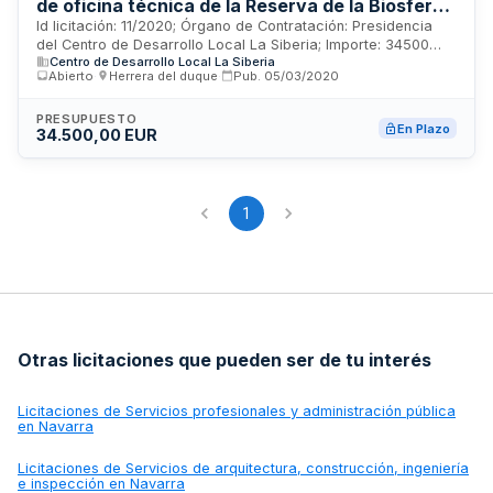
de oficina técnica de la Reserva de la Biosfera
de La Siberia, desarrollará los trabajos
Id licitación: 11/2020; Órgano de Contratación: Presidencia
del Centro de Desarrollo Local La Siberia; Importe: 34500
correspondientes a una Oficina Técnica
Centro de Desarrollo Local La Siberia
EUR; Estado: PUB
consistentes en coordinar la planificación,
Abierto
·
Herrera del duque
·
Pub.
05/03/2020
puesta en marcha, ejecución y desarrollo, así
como realizar el seguimiento y evaluación del
PRESUPUESTO
En Plazo
34.500,00 EUR
Plan Anual de Actuación de la Reserva de la
Biosfera de La Siberia y la gestión de los
Órganos de la Reserva de la Biosfera de La
Siberia.
1
Otras licitaciones que pueden ser de tu interés
Licitaciones de
Servicios profesionales y administración pública
en Navarra
Licitaciones de
Servicios de arquitectura, construcción, ingeniería
e inspección en Navarra