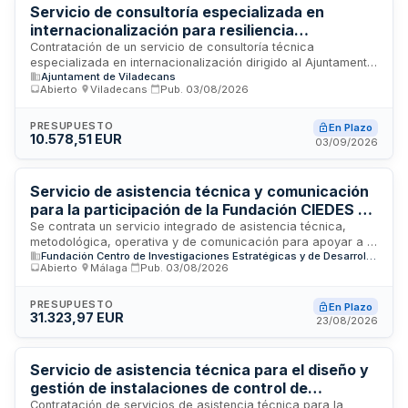
Servicio de consultoría especializada en
internacionalización para resiliencia
comunitaria y vivienda asequible - Ajuntament
Contratación de un servicio de consultoría técnica
especializada en internacionalización dirigido al Ajuntament
de Viladecans
Ajuntament de Viladecans
de Viladecans, con enfoque en los ámbitos de resiliencia
Abierto
·
Viladecans
·
Pub.
03/08/2026
comunitaria y vivienda asequible. El servicio se enmarca en
un recurso económico del Catálogo de Servicios 2026 de la
Diputació de Barcelona y tiene como objetivo proporcionar
PRESUPUESTO
En Plazo
10.578,51 EUR
apoyo técnico para posicionar el municipio en el ámbito
03/09/2026
internacional en materia de políticas de cohesión social,
sostenibilidad urbana y acceso a vivienda de precio social.
Servicio de asistencia técnica y comunicación
para la participación de la Fundación CIEDES en
el proyecto CO-PLACE de URBACT IV
Se contrata un servicio integrado de asistencia técnica,
metodológica, operativa y de comunicación para apoyar a la
Fundación Centro de Investigaciones Estratégicas y de Desarrollo Económico y Social de Málaga (CIEDES)
Fundación CIEDES en el desarrollo de sus responsabilidades
Abierto
·
Málaga
·
Pub.
03/08/2026
como socio del proyecto CO-PLACE dentro del programa
URBACT IV. El servicio incluye coordinación técnica de la
participación local, dinamización del grupo local,
PRESUPUESTO
En Plazo
31.323,97 EUR
transferencia de aprendizajes, elaboración de
23/08/2026
documentación y entregables, comunicación transnacional y
capitalización de resultados con especial conexión al
contexto de Vélez-Málaga.
Servicio de asistencia técnica para el diseño y
gestión de instalaciones de control de
mercancías en puertos españoles
Contratación de servicios de asistencia técnica para la