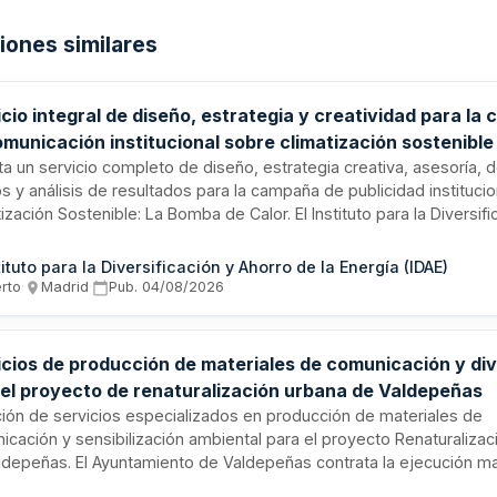
ciones similares
cio integral de diseño, estrategia y creatividad para l
municación institucional sobre climatización sostenible
tuto para la Diversificación y Ahorro de la Energía
ita un servicio completo de diseño, estrategia creativa, asesoría, d
 y análisis de resultados para la campaña de publicidad institucion
ización Sostenible: La Bomba de Calor. El Instituto para la Diversifi
o de la Energía (IDAE) busca una empresa especializada en comun
ting con experiencia demostrada en campañas para organismos pú
tituto para la Diversificación y Ahorro de la Energía (IDAE)
ato abarca la totalidad del proceso de comunicación, desde la
erto
·
Madrid
·
Pub.
04/08/2026
ptualización estratégica hasta la medición del impacto de la camp
icios de producción de materiales de comunicación y di
 el proyecto de renaturalización urbana de Valdepeñas
ación de servicios especializados en producción de materiales de
icación y sensibilización ambiental para el proyecto Renaturaliza
ldepeñas. El Ayuntamiento de Valdepeñas contrata la ejecución ma
ciones, campañas y materiales divulgativos incluidos en las accion