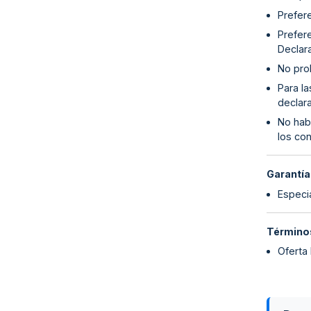
Prefer
Prefer
Declar
No proh
Para l
declara
No habe
los con
Garantía
Especia
Términos
Oferta