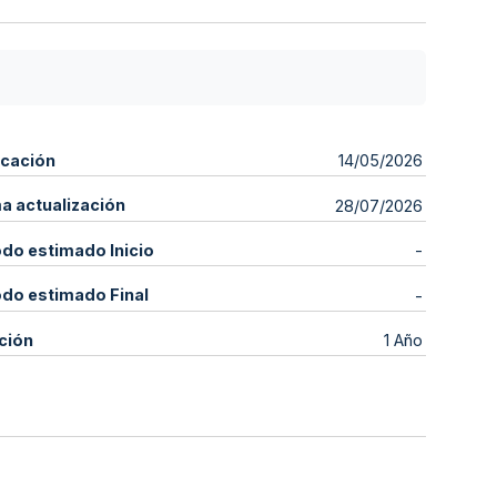
icación
14/05/2026
ma actualización
28/07/2026
odo estimado Inicio
-
odo estimado Final
-
ción
1 Año