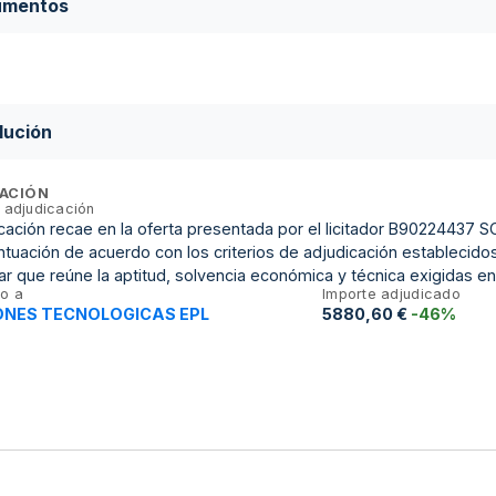
umentos
lución
ACIÓN
 adjudicación
cación recae en la oferta presentada por el licitador B90224437
tuación de acuerdo con los criterios de adjudicación establecidos 
 que reúne la aptitud, solvencia económica y técnica exigidas en
o a
Importe adjudicado
ONES TECNOLOGICAS EPL
5880,60 €
-46%