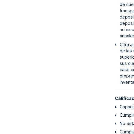
de cuen
transp
deposit
deposit
no insc
anuales
Cifra a
de las 
superio
sus cue
caso co
empresa
inventa
Califica
Capaci
Cumplim
No esta
Cumpli