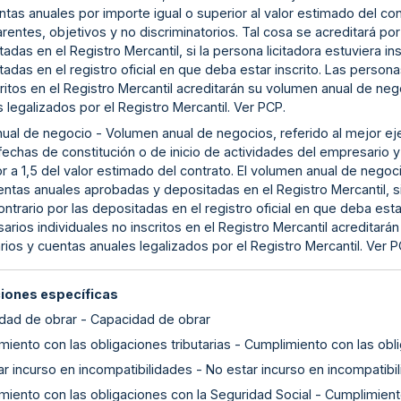
tas anuales por importe igual o superior al valor estimado del co
arentes, objetivos y no discriminatorios. Tal cosa se acreditará 
adas en el Registro Mercantil, si la persona licitadora estuviera ins
adas en el registro oficial en que deba estar inscrito. Las perso
ritos en el Registro Mercantil acreditarán su volumen anual de ne
 legalizados por el Registro Mercantil. Ver PCP.
nual de negocio - Volumen anual de negocios, referido al mejor eje
fechas de constitución o de inicio de actividades del empresario y
r a 1,5 del valor estimado del contrato. El volumen anual de negoc
ntas anuales aprobadas y depositadas en el Registro Mercantil, si 
ntrario por las depositadas en el registro oficial en que deba est
rios individuales no inscritos en el Registro Mercantil acreditar
rios y cuentas anuales legalizados por el Registro Mercantil. Ver 
ciones específicas
dad de obrar - Capacidad de obrar
iento con las obligaciones tributarias - Cumplimiento con las obli
r incurso en incompatibilidades - No estar incurso en incompatibi
miento con las obligaciones con la Seguridad Social - Cumplimient