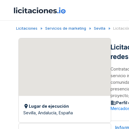
Licitaciones
Servicios de marketing
Sevilla
Licitació
Licita
redes
Contratac
servicio 
comunida
presencia
proyecto,
Perfil
Lugar de ejecución
Mercados 
Sevilla, Andalucía, España
Infor