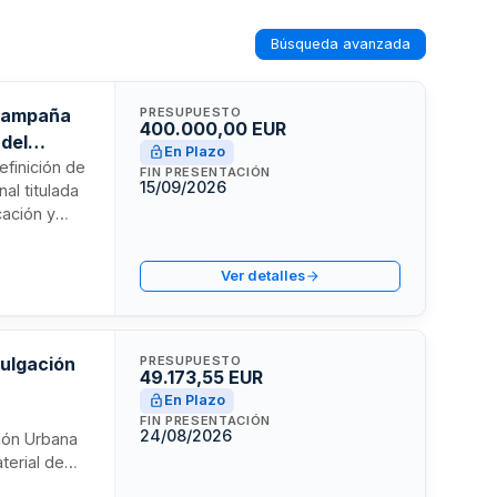
Búsqueda avanzada
a campaña
PRESUPUESTO
400.000,00 EUR
 del
En Plazo
efinición de
FIN PRESENTACIÓN
15/09/2026
al titulada
cación y
icación y
blicos. El
Ver detalles
aña.
vulgación
PRESUPUESTO
49.173,55 EUR
En Plazo
FIN PRESENTACIÓN
24/08/2026
ción Urbana
terial de
es C1 y C2