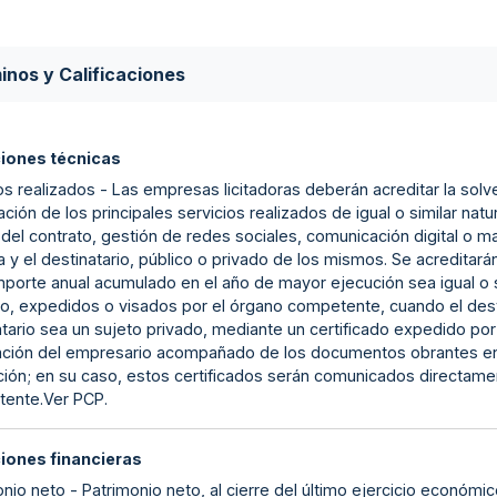
inos y Calificaciones
ciones técnicas
s realizados - Las empresas licitadoras deberán acreditar la solv
ación de los principales servicios realizados de igual o similar natu
del contrato, gestión de redes sociales, comunicación digital o ma
a y el destinatario, público o privado de los mismos. Se acredita
mporte anual acumulado en el año de mayor ejecución sea igual o s
to, expedidos o visados por el órgano competente, cuando el desti
tario sea un sujeto privado, mediante un certificado expedido por 
ación del empresario acompañado de los documentos obrantes en p
ción; en su caso, estos certificados serán comunicados directamen
ente.Ver PCP.
ciones financieras
nio neto - Patrimonio neto, al cierre del último ejercicio económi