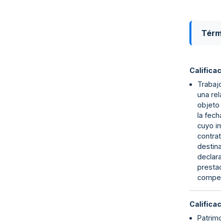
Térm
Califica
Trabajo
una rel
objeto 
la fech
cuyo i
contra
destina
declar
presta
compet
Califica
Patrimo