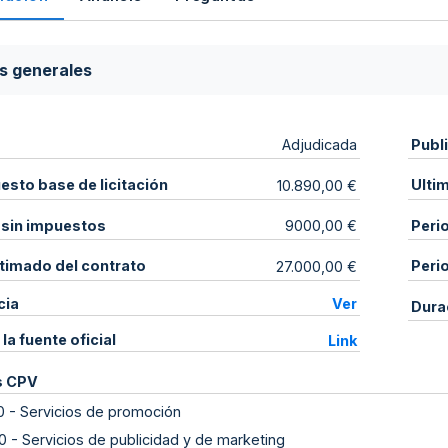
s generales
Publ
Adjudicada
sto base de licitación
Ulti
10.890,00 €
 sin impuestos
Peri
9000,00 €
stimado del contrato
Peri
27.000,00 €
cia
Ver
Dura
 la fuente oficial
Link
s CPV
0
-
Servicios de promoción
0
-
Servicios de publicidad y de marketing