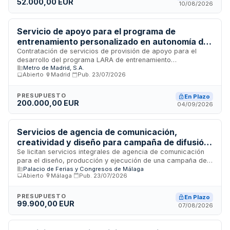
52.000,00 EUR
Salud en la Comunidad Autónoma de Canarias.
10/08/2026
Servicio de apoyo para el programa de
entrenamiento personalizado en autonomía del
transporte de Metro de Madrid
Contratación de servicios de provisión de apoyo para el
desarrollo del programa LARA de entrenamiento
Metro de Madrid, S.A.
personalizado destinado a facilitar el uso autónomo de la red
Abierto
·
Madrid
·
Pub.
23/07/2026
de Metro de Madrid. El programa se dirige a personas con
discapacidad intelectual o del desarrollo, proporcionando
intervención psicosocial e inclusión a través del transporte.
PRESUPUESTO
En Plazo
200.000,00 EUR
La duración del contrato es de doce meses, prorrogables
04/09/2026
hasta dos veces por periodos de seis meses cada una.
Servicios de agencia de comunicación,
creatividad y diseño para campaña de difusión
de la colaboración entre el Polo Nacional de
Se licitan servicios integrales de agencia de comunicación
para el diseño, producción y ejecución de una campaña de
Contenidos Digitales y 42 Málaga -
Palacio de Ferias y Congresos de Málaga
difusión de la colaboración entre el Polo Nacional de
PROMÁLAGA
Abierto
·
Málaga
·
Pub.
23/07/2026
Contenidos Digitales y 42 Málaga. El contrato es promovido
por la Empresa Municipal de Iniciativas y Actividades
Empresariales de Málaga, PROMÁLAGA, y comprende la
PRESUPUESTO
En Plazo
99.900,00 EUR
conceptualización estratégica y creativa, producción de
07/08/2026
piezas gráficas y audiovisuales, reportaje fotográfico
profesional, adaptaciones para múltiples canales y formatos,