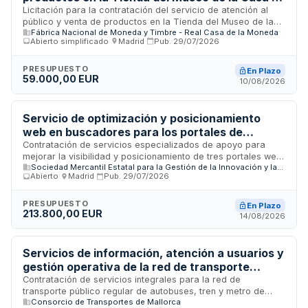
la Moneda
Licitación para la contratación del servicio de atención al
público y venta de productos en la Tienda del Museo de la
Fábrica Nacional de Moneda y Timbre - Real Casa de la Moneda
Casa de la Moneda, ubicada en Madrid, así como en ferias y
Abierto simplificado
·
Madrid
·
Pub.
29/07/2026
eventos dentro de la Comunidad de Madrid. El servicio
incluye la gestión de dos puestos de trabajo permanentes en
cada turno, supervisados por una coordinadora-promotora
PRESUPUESTO
En Plazo
59.000,00 EUR
de ventas. La contratación tiene una duración de cuatro
10/08/2026
meses, desde septiembre hasta diciembre de 2026. Las
condiciones laborales se ajustarán al Convenio Colectivo del
Sector del Comercio del Metal de la Comunidad de Madrid.
Servicio de optimización y posicionamiento
web en buscadores para los portales de
turismo spain.info, visitspain.com.cn y
Contratación de servicios especializados de apoyo para
mejorar la visibilidad y posicionamiento de tres portales web
tourspain.es - SEGITTUR
Sociedad Mercantil Estatal para la Gestión de la Innovación y las Tecnologías Turísticas, S.A.M.P. (SEGITTUR)
turísticos españoles en buscadores orgánicos, sistemas de
Abierto
·
Madrid
·
Pub.
29/07/2026
búsqueda generativa e inteligencia artificial. SEGITTUR
requiere un equipo multidisciplinar con experiencia avanzada
en SEO, auditorías técnicas, optimización para motores
PRESUPUESTO
En Plazo
213.800,00 EUR
generativos y gestión de proyectos digitales. El servicio
14/08/2026
abarca todas las versiones y subdominios de los portales
mencionados, incluyendo actuaciones de posicionamiento
internacional y técnicas de Generative Engine Optimization.
Servicios de información, atención a usuarios y
gestión operativa de la red de transporte
público de Mallorca
Contratación de servicios integrales para la red de
transporte público regular de autobuses, tren y metro de
Consorcio de Transportes de Mallorca
Mallorca, incluyendo atención e información a usuarios,