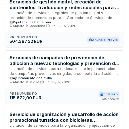
así como el diseño y organización de un evento presencial
Servicios de gestión digital, creación de
de alto impacto en las instalaciones del Polo. La finalidad es
contenidos, traducción y redes sociales para la
incrementar el conocimiento público y la notoriedad de
Gerencia de Servicios de Turismo de la
Licitación de servicios integrales de gestión digital y
ambas entidades como ecosistema de referencia en
creación de contenidos para la Gerencia de Servicios de
Diputación de Barcelona
formación tecnológica, innovación y talento digital en
Diputació de Barcelona
Turismo de la Diputación de Barcelona. El contrato abarca la
Málaga.
Abierto
·
Barcelona
·
Pub.
22/07/2026
producción y gestión de contenidos digitales, traducción de
materiales, administración y dinamización de redes sociales
institucionales, dividido en tres lotes temáticos. Los servicios
PRESUPUESTO
Anuncio Previo
504.387,32 EUR
se orientan a potenciar la presencia digital y la comunicación
turística de la diputación en plataformas digitales y redes
sociales, mejorando el engagement con públicos locales e
internacionales.
Servicios de campañas de prevención de
adicción a nuevas tecnologías y prevención del
estigma hacia personas con VIH/Sida
Licitación de servicios para el desarrollo e implementación
de campañas preventivas dirigidas a combatir la adicción a
Ayuntamiento de Sevilla
las nuevas tecnologías bajo el programa T.R.I.C.O., así como
Abierto
·
Sevilla
·
Pub.
22/07/2026
acciones de sensibilización contra el estigma y
discriminación hacia personas con VIH/Sida. El contrato
comprende la ejecución de actividades de prevención y
PRESUPUESTO
En Plazo
115.672,00 EUR
concienciación social para el año 2026, mediante un
06/08/2026
procedimiento abierto de contratación administrativa
regulado por la Ley de Contratos del Sector Público.
Servicio de organización y desarrollo de acción
promocional turística con bicicletas
personalizadas en Santiago de Compostela
Licitación de servicios para la organización y ejecución de