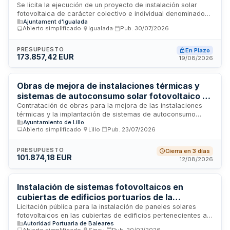
individual
Se licita la ejecución de un proyecto de instalación solar
fotovoltaica de carácter colectivo e individual denominado
Ajuntament d'Igualada
IGNOVA. La tramitación se realiza mediante procedimiento
Abierto simplificado
·
Igualada
·
Pub.
30/07/2026
abierto simplificat con criterio de valoración basado en el
precio. Las ofertas deberán presentarse obligatoriamente a
través de la plataforma Sobre Digital. La comunicación entre
PRESUPUESTO
En Plazo
173.857,42 EUR
la administración y los licitadores se realizará
19/08/2026
exclusivamente por medios electrónicos.
Obras de mejora de instalaciones térmicas y
sistemas de autoconsumo solar fotovoltaico en
centro educativo público de Lillo
Contratación de obras para la mejora de las instalaciones
térmicas y la implantación de sistemas de autoconsumo
Ayuntamiento de Lillo
solar fotovoltaico en el centro público educativo de Lillo,
Abierto simplificado
·
Lillo
·
Pub.
23/07/2026
ubicado en Toledo. El proyecto, cofinanciado por el
Programa FEDER Castilla-La Mancha 2021-2027, incluye la
instalación de equipos aerotérmicos de bombas de frío-
PRESUPUESTO
Cierra en 3 días
101.874,18 EUR
calor y complementos fotovoltaicos para autoconsumo, con
12/08/2026
el objetivo de mejorar las condiciones de confort térmico y
bienestar de los usuarios del centro educativo.
Instalación de sistemas fotovoltaicos en
cubiertas de edificios portuarios de la
Autoridad Portuaria de Baleares
Licitación pública para la instalación de paneles solares
fotovoltaicos en las cubiertas de edificios pertenecientes a
Autoridad Portuaria de Baleares
la Autoridad Portuaria de Baleares, ubicados en el Moll Vell
Abierto simplificado
·
Sineu
·
Pub.
20/07/2026