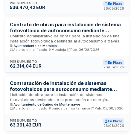
preparación, impermeabilización y montaje de
PRESUPUESTO
En Plazo
536.470,42 EUR
infraestructuras de generación de energía solar, con un
26/08/2026
presupuesto de 536.470,42 euros. Los trabajos se enmarcan
en una estrategia de mejora energética y mantenimiento de
las instalaciones portuarias de Baleares.
Contrato de obras para instalación de sistema
fotovoltaico de autoconsumo mediante
comunidad energética conectada a red con
Contrato administrativo de obras para la instalación de una
instalación fotovoltaica destinada al autoconsumo a través
gestión de excedentes
Ayuntamiento de Moraleja
de una comunidad energética local conectada a la red
Abierto simplificado
·
Moraleja
·
Pub.
06/08/2026
eléctrica, con capacidad de gestión de excedentes de
energía. Las obras incluyen el suministro e instalación de
equipos, conexionado eléctrico, materiales auxiliares y obra
PRESUPUESTO
En Plazo
62.314,04 EUR
civil necesaria. El proyecto es financiado mediante
26/08/2026
subvención de la Diputación de Cáceres para fomento de
comunidades energéticas en municipios menores de veinte
mil habitantes.
Contratación de instalación de sistemas
fotovoltaicos para autoconsumo mediante
comunidades energéticas en el Ayuntamiento
Licitación de obra para la instalación de sistemas
fotovoltaicos destinados a la producción de energía
de Baños de Montemayor
Ayuntamiento de Baños de Montemayor
eléctrica en régimen de autoconsumo a través del modelo
Abierto simplificado
·
Baños de montemayor
·
Pub.
05/08/2026
de comunidades energéticas. El Ayuntamiento de Baños de
Montemayor convoca esta licitación para implementar
infraestructuras de generación renovable que permitan el
PRESUPUESTO
En Plazo
63.361,43 EUR
aprovechamiento compartido de energía solar entre los
26/08/2026
participantes de la comunidad energética. El proyecto