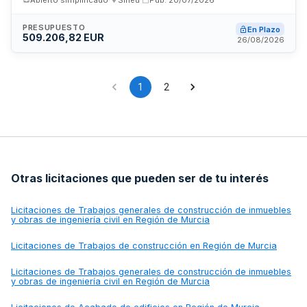
de Mallorca. El proyecto busca la generación de energía
renovable mediante tecnología fotovoltaica, contribuyendo a
la sostenibilidad energética de las instalaciones portuarias.
PRESUPUESTO
En Plazo
509.206,82 EUR
Las obras incluyen el suministro e instalación completa del
26/08/2026
sistema de paneles solares, estructuras de soporte,
equipamiento eléctrico asociado y puesta en funcionamiento
de la instalación.
1
2
Otras licitaciones que pueden ser de tu interés
Licitaciones de
Trabajos generales de construcción de inmuebles
y obras de ingeniería civil en Región de Murcia
Licitaciones de
Trabajos de construcción en Región de Murcia
Licitaciones de
Trabajos generales de construcción de inmuebles
y obras de ingeniería civil en Región de Murcia