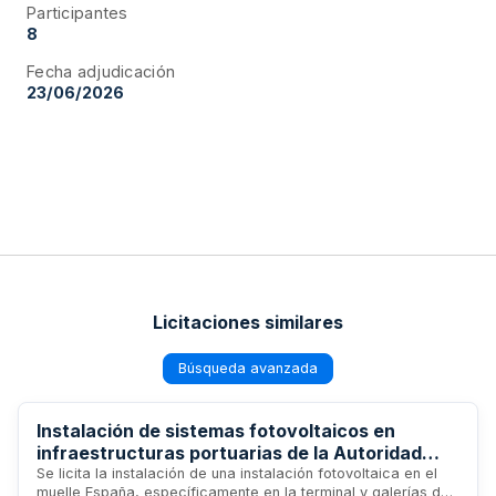
Participantes
8
Fecha adjudicación
23/06/2026
Licitaciones similares
Búsqueda avanzada
Instalación de sistemas fotovoltaicos en
infraestructuras portuarias de la Autoridad
Portuaria de Ceuta
Se licita la instalación de una instalación fotovoltaica en el
muelle España, específicamente en la terminal y galerías de