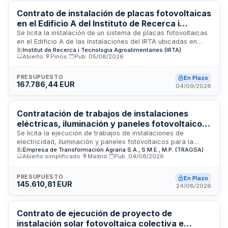
incluye el diseño, suministro e instalación completa de los
equipos y elementos necesarios para el funcionamiento de la
Contrato de instalación de placas fotovoltaicas
planta fotovoltaica.
en el Edificio A del Instituto de Recerca i
Tecnologia Agroalimentaria de Monells
Se licita la instalación de un sistema de placas fotovoltaicas
en el Edificio A de las instalaciones del IRTA ubicadas en
Institut de Recerca i Tecnologia Agroalimentàries (IRTA)
Monells. El contrato incluye la ejecución completa de las
Abierto
·
Pinós
·
Pub.
05/08/2026
obras, supervisión técnica, cumplimiento de programas de
trabajo, medidas de seguridad y todas las obligaciones de
responsabilidad del contratista conforme a lo establecido en
PRESUPUESTO
En Plazo
167.786,44 EUR
el pliego de condiciones técnicas y administrativas. El
04/09/2026
organismo de contratación es el Instituto de Recerca i
Tecnologia Agroalimentaria.
Contratación de trabajos de instalaciones
eléctricas, iluminación y paneles fotovoltaicos
para piscina cubierta climatizada en
Se licita la ejecución de trabajos de instalaciones de
electricidad, iluminación y paneles fotovoltaicos para la
Talamanca de Jarama
Empresa de Transformación Agraria S.A., S.M.E., M.P. (TRAGSA)
construcción de una piscina cubierta climatizada en el
Abierto simplificado
·
Madrid
·
Pub.
04/08/2026
complejo deportivo municipal de Talamanca de Jarama,
Madrid. El contratista deberá suministrar e instalar todos los
equipos, accesorios y mano de obra necesaria, excepto los
PRESUPUESTO
En Plazo
145.610,81 EUR
materiales que aportará Tragsa. La supervisión técnica
24/08/2026
correrá a cargo de personal de la Empresa de
Transformación Agraria, conforme a los pliegos técnicos y
administrativos regulados por la Ley 9/2017 de Contratos del
Contrato de ejecución de proyecto de
Sector Público.
instalación solar fotovoltaica colectiva e