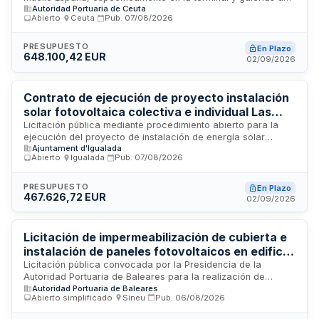
Autoridad Portuaria de Ceuta
embarque de la Autoridad Portuaria de Ceuta. El contrato
Abierto
·
Ceuta
·
Pub.
07/08/2026
incluye la ejecución de trabajos de ingeniería y construcción
para la implantación de paneles solares y sistemas conexos
en infraestructuras portuarias, regulándose por el presente
PRESUPUESTO
En Plazo
648.100,42 EUR
pliego y supletoriamente por la Ley de Contratos del Sector
02/09/2026
Público.
Contrato de ejecución de proyecto instalación
solar fotovoltaica colectiva e individual Las
Comes
Licitación pública mediante procedimiento abierto para la
ejecución del proyecto de instalación de energía solar
Ajuntament d'Igualada
fotovoltaica de carácter colectivo e individual en Las Comes.
Abierto
·
Igualada
·
Pub.
07/08/2026
El procedimiento se tramitará conforme a la normativa de
contratación pública, evaluando ofertas según criterios de
valoración que incluyen precio y otros factores para
PRESUPUESTO
En Plazo
467.626,72 EUR
determinar la propuesta más ventajosa. Las empresas
02/09/2026
licitadoras deberán presentar ofertas mediante la plataforma
de sobre digital, acreditando experiencia previa en
instalaciones de similar naturaleza y potencia.
Licitación de impermeabilización de cubierta e
instalación de paneles fotovoltaicos en edificio
portuario - Autoridad Portuaria de Baleares
Licitación pública convocada por la Presidencia de la
Autoridad Portuaria de Baleares para la realización de
Autoridad Portuaria de Baleares
trabajos de impermeabilización de la cubierta e instalación
Abierto simplificado
·
Sineu
·
Pub.
06/08/2026
de un sistema de paneles fotovoltaicos en el edificio A del
puerto de La Savina. El proyecto comprende tareas de