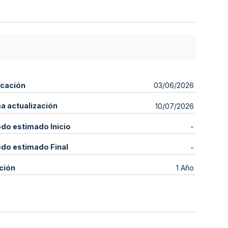
icación
03/06/2026
ma actualización
10/07/2026
odo estimado Inicio
-
odo estimado Final
-
ción
1 Año