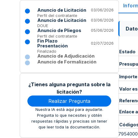
Infor
Anuncio de Licitación
03/06/2026
Perfil del contratante
Anuncio de Licitación
03/06/2026
DOUE
Dato
Anuncio de Pliegos
05/06/2026
Perfil del contratante
Fin Plazo
02/07/2026
Presentación
Estado
Finalizado
Anuncio de Adjudicación
Anuncio de Formalización
Presupue
Importe
¿Tienes alguna pregunta sobre la
Valor e
licitación?
Realizar Pregunta
Referen
Nuestra IA está aquí para ayudarte.
Enlace a
Pregunta lo que necesites y obtén
respuestas rápidas y precisas sin tener
Código
que leer toda la documentación.
7954000