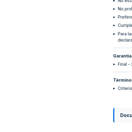
No esta
No proh
Prefer
Cumpli
Para l
declara
Garantía
Final -
Términos
Criteri
Doc