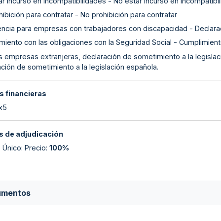
r incurso en incompatibilidades - No estar incurso en incompatibi
ibición para contratar - No prohibición para contratar
encia para empresas con trabajadores con discapacidad - Declar
miento con las obligaciones con la Seguridad Social - Cumplimient
as empresas extranjeras, declaración de sometimiento a la legislac
ción de sometimiento a la legislación española.
s financieras
 x5
 de adjudicación
o Único: Precio
:
100%
umentos