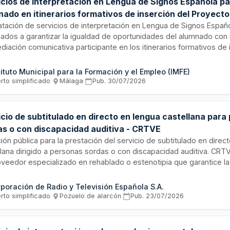
icios de interpretación en Lengua de Signos Española p
nado en itinerarios formativos de inserción del Proyect
untamiento de Málaga
atación de servicios de interpretación en Lengua de Signos Españ
nados a garantizar la igualdad de oportunidades del alumnado con
iación comunicativa participante en los itinerarios formativos de 
royecto AQUÍLEO. El contrato es cofinanciado por el Fondo Social E
 del Programa EFESO y será gestionado por el Instituto Municipal 
tituto Municipal para la Formación y el Empleo (IMFE)
ción y Empleo del Ayuntamiento de Málaga.
rto simplificado
·
Málaga
·
Pub.
30/07/2026
icio de subtitulado en directo en lengua castellana para
as o con discapacidad auditiva - CRTVE
ción pública para la prestación del servicio de subtitulado en direc
llana dirigido a personas sordas o con discapacidad auditiva. CRT
oveedor especializado en rehablado o estenotipia que garantice la
ta por ciento de su programación con subtítulos accesibles. El con
ye la prestación técnica en formato estándar, aseguramiento de cal
poración de Radio y Televisión Española S.A.
mes semanales auditados externamente y recursos humanos espe
rto simplificado
·
Pozuelo de alarcón
·
Pub.
23/07/2026
xperiencia mínima acreditada.