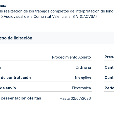
icial
de realización de los trabajos completos de interpretación de len
ó Audiovisual de la Comunitat Valenciana, S.A. (CACVSA)
so de licitación
o
Pres
Procedimiento Abierto
a
Cant
Ordinaria
 de contratación
Cant
No aplica
de envío
Perí
Electrónica
e presentación ofertas
Hasta 02/07/2026