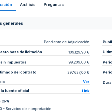
mación
Análisis
Preguntas
s generales
Publ
Pendiente de Adjudicación
sto base de licitación
Ulti
109.129,90 €
 sin impuestos
Peri
99.209,00 €
stimado del contrato
Peri
297.627,00 €
cia
Ver
Dura
 la fuente oficial
Link
s CPV
0
-
Servicios de interpretación