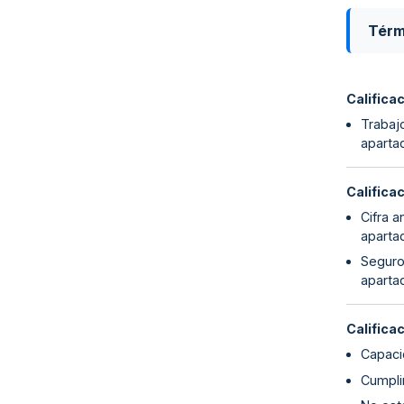
Térm
Califica
Trabaj
aparta
Califica
Cifra 
aparta
Seguro
aparta
Califica
Capaci
Cumplim