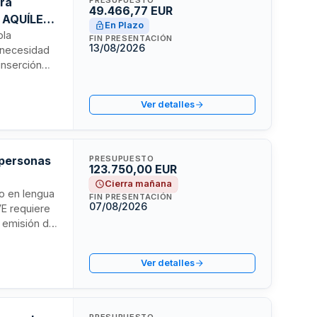
ara
49.466,77 EUR
o AQUÍLEO
En Plazo
ola
FIN PRESENTACIÓN
13/08/2026
 necesidad
inserción
uropeo en el
de
Ver detalles
 personas
PRESUPUESTO
123.750,00 EUR
Cierra mañana
to en lengua
FIN PRESENTACIÓN
07/08/2026
VE requiere
 emisión del
trato
idad,
Ver detalles
cializados
PRESUPUESTO