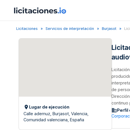
Licitaciones
Servicios de interpretación
Burjasot
Lic
Licit
audio
Licitació
producido
interpret
de person
Dirección
continuo 
Lugar de ejecución
Perfil
Calle ademuz, Burjasot, Valencia,
Corporaci
Comunidad valenciana, España