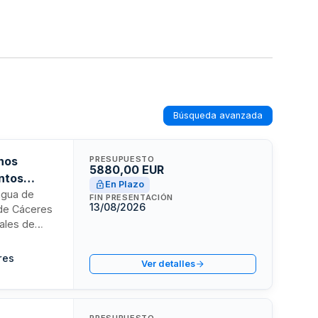
Búsqueda avanzada
gnos
PRESUPUESTO
5880,00 EUR
untos
En Plazo
ngua de
FIN PRESENTACIÓN
13/08/2026
 de Cáceres
iales de
o abreviado,
as en
res
Ver detalles
tes
rogramación
PRESUPUESTO