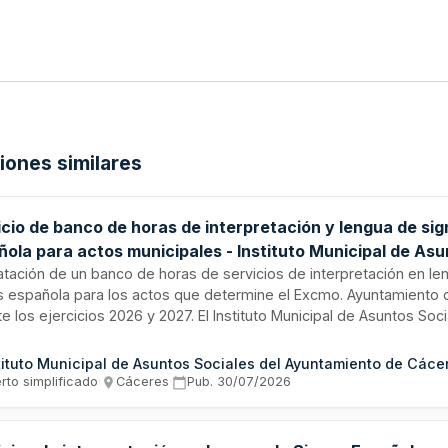
ciones similares
icio de banco de horas de interpretación y lengua de si
ñola para actos municipales - Instituto Municipal de As
ales de Cáceres
atación de un banco de horas de servicios de interpretación en le
s española para los actos que determine el Excmo. Ayuntamiento
e los ejercicios 2026 y 2027. El Instituto Municipal de Asuntos Soc
es licita este servicio mediante procedimiento abierto simplificad
nado a garantizar la accesibilidad y participación de personas sord
tituto Municipal de Asuntos Sociales del Ayuntamiento de Cáce
s municipales. La prestación incluye la disponibilidad de intérpre
rto simplificado
·
Cáceres
·
Pub.
30/07/2026
sionales para cubrir las necesidades puntuales que surjan en la p
tos públicos municipales.