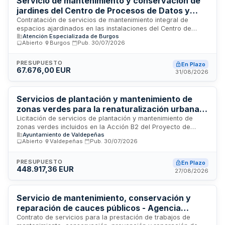
Servicio de mantenimiento y conservación de
procedimiento abierto simplificado abreviado.
jardines del Centro de Procesos de Datos y
Hospital de Burgos
Contratación de servicios de mantenimiento integral de
espacios ajardinados en las instalaciones del Centro de
Atención Especializada de Burgos
Procesos de Datos y Hospital de Burgos. El contrato
Abierto
·
Burgos
·
Pub.
30/07/2026
contempla prestaciones consistentes en el desarrollo de
actividades de conservación y cuidado de jardines conforme
a lo establecido en la Ley de Contratos del Sector Público,
PRESUPUESTO
En Plazo
67.676,00 EUR
mediante procedimiento abierto. El presupuesto y plazo de
31/08/2026
ejecución, así como las condiciones específicas de la
prestación, se detallan en el Cuadro de Características y
Pliego de Prescripciones Técnicas anexos.
Servicios de plantación y mantenimiento de
zonas verdes para la renaturalización urbana
de Valdepeñas
Licitación de servicios de plantación y mantenimiento de
zonas verdes incluidos en la Acción B2 del Proyecto de
Ayuntamiento de Valdepeñas
Renaturalización Urbana de Valdepeñas. Los servicios
Abierto
·
Valdepeñas
·
Pub.
30/07/2026
comprenden la adquisición de material vegetal, abonos y
enmiendas, prestación de maquinaria para preparación del
terreno, y personal para ejecutar plantaciones, riegos,
PRESUPUESTO
En Plazo
448.917,36 EUR
podas y control de plagas. El proyecto cuenta con
27/08/2026
cofinanciación del Fondo Europeo de Desarrollo Regional a
través de la Fundación Biodiversidad del Ministerio para la
Transición Ecológica, con objetivos de aumentar
Servicio de mantenimiento, conservación y
biodiversidad nativa, adaptar y mitigar cambio climático, y
reparación de cauces públicos - Agencia
mejorar conectividad ecológica municipal.
Catalana del Agua
Contrato de servicios para la prestación de trabajos de