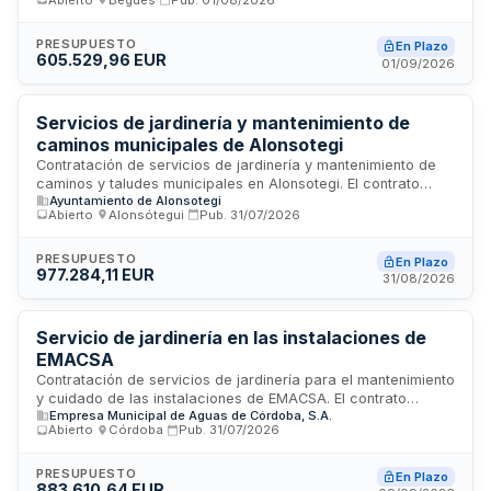
del término municipal de Begues. Las prestaciones incluyen
sega, poda, tratamientos fitosanitarios, reposiciones, riego,
gestión de residuos vegetales, actuaciones de emergencia y
PRESUPUESTO
En Plazo
605.529,96 EUR
actualización del Sistema de Información Geográfica. El
01/09/2026
servicio requiere continuidad y especialización técnica
permanente en el cuidado del patrimonio vegetal municipal.
Servicios de jardinería y mantenimiento de
caminos municipales de Alonsotegi
Contratación de servicios de jardinería y mantenimiento de
caminos y taludes municipales en Alonsotegi. El contrato
Ayuntamiento de Alonsotegi
comprende dos lotes diferenciados: jardinería con operarios
Abierto
·
Alonsótegui
·
Pub.
31/07/2026
especializados, y conservación de caminos y taludes. Se
requiere implantación de sistemas de control de calidad y
compromiso ambiental con gestión sostenible de residuos. El
PRESUPUESTO
En Plazo
977.284,11 EUR
servicio tiene carácter de tracto sucesivo.
31/08/2026
Servicio de jardinería en las instalaciones de
EMACSA
Contratación de servicios de jardinería para el mantenimiento
y cuidado de las instalaciones de EMACSA. El contrato
Empresa Municipal de Aguas de Córdoba, S.A.
comprende la ejecución de trabajos de jardinería conforme
Abierto
·
Córdoba
·
Pub.
31/07/2026
a las especificaciones técnicas establecidas en el pliego de
prescripciones técnicas particulares, incluyendo todas las
fases necesarias para la prestación adecuada del servicio.
PRESUPUESTO
En Plazo
883.610,64 EUR