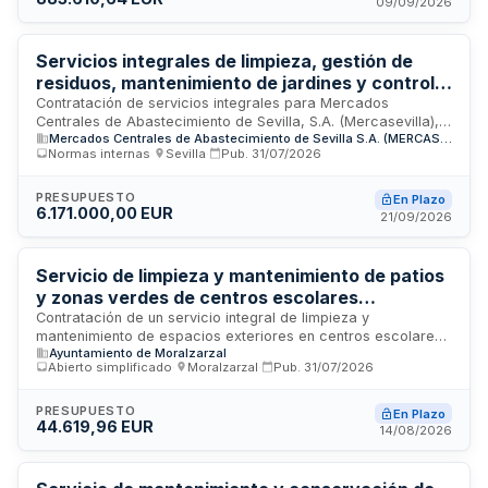
La entidad adjudicataria deberá disponer de los medios
09/09/2026
personales y materiales necesarios para cumplir las
obligaciones contractuales.
Servicios integrales de limpieza, gestión de
residuos, mantenimiento de jardines y control
de plagas en Mercados Centrales de
Contratación de servicios integrales para Mercados
Centrales de Abastecimiento de Sevilla, S.A. (Mercasevilla),
Abastecimiento de Sevilla
Mercados Centrales de Abastecimiento de Sevilla S.A. (MERCASEVILLA S.A.)
que incluye limpieza de instalaciones interiores y exteriores,
Normas internas
·
Sevilla
·
Pub.
31/07/2026
recogida y gestión de residuos con transporte a gestores
autorizados y vertederos, conservación y mantenimiento de
jardines, y servicios de desinsectación, desratización y
PRESUPUESTO
En Plazo
6.171.000,00 EUR
desinfección. El contrato se ejecutará en el ámbito territorial
21/09/2026
de los mercados de frutas y pescado, zonas de cámaras
frigoríficas, espacios comunes, zona comercial,
aparcamientos, viales y oficinas de la unidad alimentaria.
Servicio de limpieza y mantenimiento de patios
y zonas verdes de centros escolares
municipales
Contratación de un servicio integral de limpieza y
mantenimiento de espacios exteriores en centros escolares
Ayuntamiento de Moralzarzal
municipales. El servicio comprende retírada de residuos,
Abierto simplificado
·
Moralzarzal
·
Pub.
31/07/2026
recogida de hojas, desbroce, mantenimiento ordinario de
zonas verdes, podas de alcance limitado y traslado de
restos vegetales a instalaciones autorizadas. La prestación
PRESUPUESTO
En Plazo
44.619,96 EUR
principal es el mantenimiento de jardinería y espacios
14/08/2026
exteriores, siendo la limpieza exterior complementaria y
funcionalmente vinculada. Se trata de un contrato
administrativo de servicios adjudicado mediante