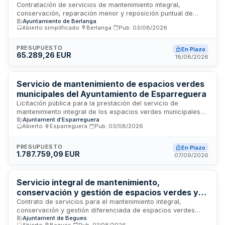
Quinientas de Berlanga
Contratación de servicios de mantenimiento integral,
conservación, reparación menor y reposición puntual de
Ayuntamiento de Berlanga
elementos e instalaciones existentes en el Parque Periurbano
Abierto simplificado
·
Berlanga
·
Pub.
03/08/2026
Las Quinientas de Berlanga. Las prestaciones incluyen
actuaciones sobre cerramientos, mobiliario urbano, zonas
verdes, red de riego, caminos y señalización, con finalidad
PRESUPUESTO
En Plazo
65.289,26 EUR
de garantizar las condiciones de seguridad, funcionalidad y
18/08/2026
conservación del parque mediante mantenimiento ordinario y
correctivo.
Servicio de mantenimiento de espacios verdes
municipales del Ayuntamiento de Esparreguera
Licitación pública para la prestación del servicio de
mantenimiento integral de los espacios verdes municipales
Ajuntament d'Esparreguera
de Esparreguera. El contrato incluye el cuidado del arbolado,
Abierto
·
Esparreguera
·
Pub.
03/08/2026
céspedes ornamentales, masas forestales, pavimentos
blandos, instalaciones de riego, gestión de plagas y residuos
vegetales, así como actuaciones de urgencia y mejora de
PRESUPUESTO
En Plazo
1.787.759,09 EUR
espacios verdes. El servicio está sujeto a subrogación de
07/09/2026
personal y se tramita mediante procedimiento abierto con
regulación armonizada.
Servicio integral de mantenimiento,
conservación y gestión de espacios verdes y
arbolado urbano del Ayuntamiento de Begues
Contrato de servicios para el mantenimiento integral,
conservación y gestión diferenciada de espacios verdes
Ajuntament de Begues
municipales, forestales, arbolado viario y jardineras urbanas
Abierto
·
Begues
·
Pub.
01/08/2026