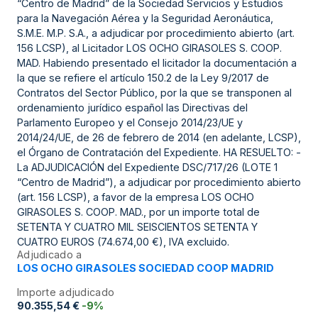
“Centro de Madrid” de la Sociedad Servicios y Estudios
para la Navegación Aérea y la Seguridad Aeronáutica,
S.M.E. M.P. S.A., a adjudicar por procedimiento abierto (art.
156 LCSP), al Licitador LOS OCHO GIRASOLES S. COOP.
MAD. Habiendo presentado el licitador la documentación a
la que se refiere el artículo 150.2 de la Ley 9/2017 de
Contratos del Sector Público, por la que se transponen al
ordenamiento jurídico español las Directivas del
Parlamento Europeo y el Consejo 2014/23/UE y
2014/24/UE, de 26 de febrero de 2014 (en adelante, LCSP),
el Órgano de Contratación del Expediente. HA RESUELTO: -
La ADJUDICACIÓN del Expediente DSC/717/26 (LOTE 1
“Centro de Madrid”), a adjudicar por procedimiento abierto
(art. 156 LCSP), a favor de la empresa LOS OCHO
GIRASOLES S. COOP. MAD., por un importe total de
SETENTA Y CUATRO MIL SEISCIENTOS SETENTA Y
CUATRO EUROS (74.674,00 €), IVA excluido.
Adjudicado a
LOS OCHO GIRASOLES SOCIEDAD COOP MADRID
Importe adjudicado
90.355,54 €
-9%