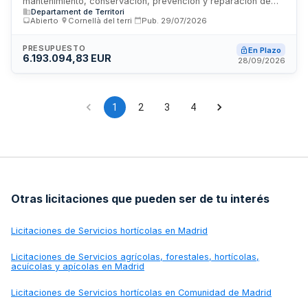
mantenimiento, conservación, prevención y reparación de
Departament de Territori
cauces públicos en tramos urbanos y no urbanos, incluyendo
Abierto
·
Cornellà del terri
·
Pub.
29/07/2026
retirada de vegetación con mal comportamiento hidráulico,
control de especies invasoras, extracción de sedimentos y
trabajos de restauración ambiental. El contrato, licitado por
PRESUPUESTO
En Plazo
6.193.094,83 EUR
la Agencia Catalana del Agua, tiene como finalidad mantener
28/09/2026
la capacidad de desagüe y reducir el riesgo de inundación
mediante actuaciones de gestión ambiental e hidráulica de
carácter reiterado y funcional, con seguimiento técnico y
consolidación posterior de las intervenciones.
1
2
3
4
Otras licitaciones que pueden ser de tu interés
Licitaciones de
Servicios hortícolas en Madrid
Licitaciones de
Servicios agrícolas, forestales, hortícolas,
acuícolas y apícolas en Madrid
Licitaciones de
Servicios hortícolas en Comunidad de Madrid