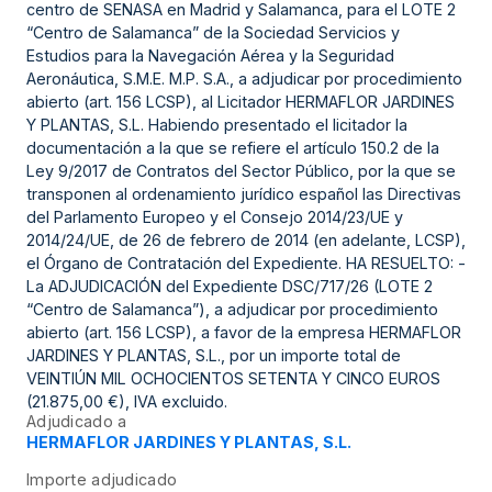
centro de SENASA en Madrid y Salamanca, para el LOTE 2
“Centro de Salamanca” de la Sociedad Servicios y
Estudios para la Navegación Aérea y la Seguridad
Aeronáutica, S.M.E. M.P. S.A., a adjudicar por procedimiento
abierto (art. 156 LCSP), al Licitador HERMAFLOR JARDINES
Y PLANTAS, S.L. Habiendo presentado el licitador la
documentación a la que se refiere el artículo 150.2 de la
Ley 9/2017 de Contratos del Sector Público, por la que se
transponen al ordenamiento jurídico español las Directivas
del Parlamento Europeo y el Consejo 2014/23/UE y
2014/24/UE, de 26 de febrero de 2014 (en adelante, LCSP),
el Órgano de Contratación del Expediente. HA RESUELTO: -
La ADJUDICACIÓN del Expediente DSC/717/26 (LOTE 2
“Centro de Salamanca”), a adjudicar por procedimiento
abierto (art. 156 LCSP), a favor de la empresa HERMAFLOR
JARDINES Y PLANTAS, S.L., por un importe total de
VEINTIÚN MIL OCHOCIENTOS SETENTA Y CINCO EUROS
(21.875,00 €), IVA excluido.
Adjudicado a
HERMAFLOR JARDINES Y PLANTAS, S.L.
Importe adjudicado