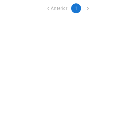
ubicado en Madrid.
Anterior
1