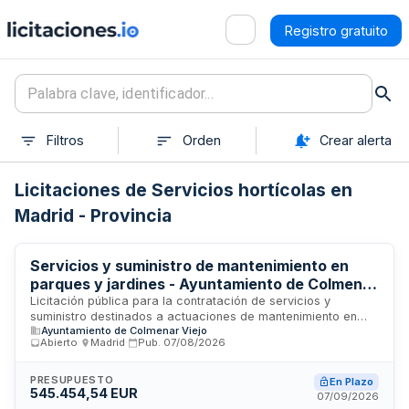
Registro gratuito
Filtros
Orden
Crear alerta
Licitaciones de Servicios hortícolas en
Madrid - Provincia
Servicios y suministro de mantenimiento en
parques y jardines - Ayuntamiento de Colmenar
Viejo
Licitación pública para la contratación de servicios y
suministro destinados a actuaciones de mantenimiento en
Ayuntamiento de Colmenar Viejo
parques y jardines, excluyendo trabajos específicos de
Abierto
·
Madrid
·
Pub.
07/08/2026
jardinería. El Ayuntamiento de Colmenar Viejo, a través de su
Junta de Gobierno Local, convoca este contrato por un
importe de aproximadamente 124.000 euros. Los servicios
PRESUPUESTO
En Plazo
545.454,54 EUR
engloban tareas de conservación, reparación y
07/09/2026