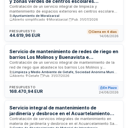
y zonas verdes de centros escolares
municipales
Contratación de un servicio integral de limpieza y
mantenimiento de espacios exteriores en centros escolares
Ayuntamiento de Moralzarzal
municipales. El servicio comprende retírada de residuos,
Abierto simplificado
·
Moralzarzal
·
Pub.
31/07/2026
recogida de hojas, desbroce, mantenimiento ordinario de
zonas verdes, podas de alcance limitado y traslado de
restos vegetales a instalaciones autorizadas. La prestación
PRESUPUESTO
Cierra en 4 días
44.619,96 EUR
principal es el mantenimiento de jardinería y espacios
14/08/2026
exteriores, siendo la limpieza exterior complementaria y
funcionalmente vinculada. Se trata de un contrato
administrativo de servicios adjudicado mediante
Servicio de mantenimiento de redes de riego en
procedimiento abierto simplificado abreviado.
barrios Los Molinos y Buenavista e
instalaciones de LYMA en Getafe
Contratación de un servicio integral de mantenimiento de la
red de riego que abastece los barrios Los Molinos y
Limpieza y Medio Ambiente de Getafe, Sociedad Anónima Municipal
Buenavista, así como las instalaciones de la entidad
Abierto
·
Getafe
·
Pub.
31/07/2026
Limpieza y Medio Ambiente de Getafe. El contrato se
adjudicará conforme a criterios de mejor relación calidad-
precio, priorizando la calidad de los medios personales y
PRESUPUESTO
En Plazo
168.470,94 EUR
materiales empleados en la ejecución, para asegurar el
24/08/2026
correcto funcionamiento y conservación de las
infraestructuras de riego.
Servicio integral de mantenimiento de
jardinería y desbroce en el Acuartelamiento
San Cristóbal de Villaverde
Contratación de servicios integrales de mantenimiento en
materia de jardinería y desbroce en el Acuarcelamiento San
Centro de Abastecimiento de Material de Intendencia