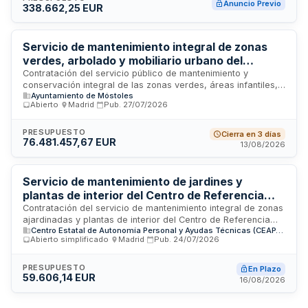
Anuncio Previo
338.662,25 EUR
Empresa gestiona este procedimiento para garantizar la
adecuada conservación del patrimonio verde institucional
mediante labores de jardinería profesional y mantenimiento
periódico de las instalaciones vegetales.
Servicio de mantenimiento integral de zonas
verdes, arbolado y mobiliario urbano del
municipio de Móstoles
Contratación del servicio público de mantenimiento y
conservación integral de las zonas verdes, áreas infantiles,
Ayuntamiento de Móstoles
circuitos biosaludables y deportivos, así como mobiliario
Abierto
·
Madrid
·
Pub.
27/07/2026
urbano del municipio de Móstoles. El servicio incluye limpieza
periódica, conservación del arbolado y mantenimiento de
instalaciones en espacios públicos, parques y plazas. La
PRESUPUESTO
Cierra en 3 días
76.481.457,67 EUR
prestación se ejecutará mediante lotes diferenciados y
13/08/2026
comprende trabajos de limpieza en turnos variados,
conservación de áreas verdes y gestión de equipamiento
para garantizar las condiciones óptimas de seguridad y
Servicio de mantenimiento de jardines y
funcionalidad de los espacios públicos.
plantas de interior del Centro de Referencia
Estatal de Autonomía Personal y Ayudas
Contratación del servicio de mantenimiento integral de zonas
ajardinadas y plantas de interior del Centro de Referencia
Técnicas de Madrid
Centro Estatal de Autonomía Personal y Ayudas Técnicas (CEAPAT) - IMSERSO
Estatal de Autonomía Personal y Ayudas Técnicas de Madrid
Abierto simplificado
·
Madrid
·
Pub.
24/07/2026
(CEAPAT), gestionado por el IMSERSO. El contratista debe
proporcionar recursos humanos, técnicos y de apoyo
necesarios para el cuidado y conservación de
PRESUPUESTO
En Plazo
59.606,14 EUR
aproximadamente 2.057 metros cuadrados de superficie
16/08/2026
ajardinada, incluyendo tareas de jardinería paisajística,
limpieza y mantenimiento de plantas dentro del centro