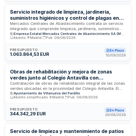
abastecimiento de materiales necesarios para el
mantenimiento funcional de las áreas verdes públicas del
municipio, mejorando la calidad y disponibilidad de estos
Servicio integrado de limpieza, jardinería,
espacios para la ciudadanía.
suministros higiénicos y control de plagas en
centros comerciales de Mercados Centrales de
Mercados Centrales de Abastecimiento contrata un servicio
integrado que comprende limpieza, jardinería, suministros
Abastecimiento
Empresa Estatal Mercados Centrales de Abastecimiento SA (MERCASA)
higiénicos y control de plagas en el centro comercial El
Abierto
·
Madrid
·
Pub.
06/08/2026
Centre de la Vila ubicado en Barcelona y en la sede social
de la empresa. El contrato se regirá por el Pliego de
Cláusulas Particulares, el Pliego de Prescripciones Técnicas
PRESUPUESTO
En Plazo
1.063.864,53 EUR
y las Instrucciones Internas de Contratación de Mercasa,
10/09/2026
aplicando los principios de publicidad, concurrencia,
transparencia e igualdad. La adjudicación se realizará
mediante procedimientos abierto y abierto supersimplificado,
Obras de rehabilitación y mejora de zonas
según corresponda, atribuyendo el contrato a quien presente
verdes junto al Colegio Antavilla con
la mejor oferta.
ajardinamiento, arbolado, alumbrado y juegos
Contratación de obras de rehabilitación integral de las zonas
verdes ubicadas en la proximidad del Colegio Antavilla. El
infantiles
Ayuntamiento de Villanueva del Pardillo
proyecto incluye mejoras de ajardinamiento, reposición de
Abierto simplificado
·
Madrid
·
Pub.
06/08/2026
arbolado, modernización del sistema de alumbrado e
instalación de nuevas estructuras de juegos infantiles en las
áreas recreativas. Las actuaciones se dividen en dos lotes
PRESUPUESTO
En Plazo
344.342,29 EUR
independientes: rehabilitación general de zonas verdes y
26/08/2026
mejoras específicas de ajardinamiento, arbolado, alumbrado
e instalaciones lúdicas.
Servicio de limpieza y mantenimiento de patios