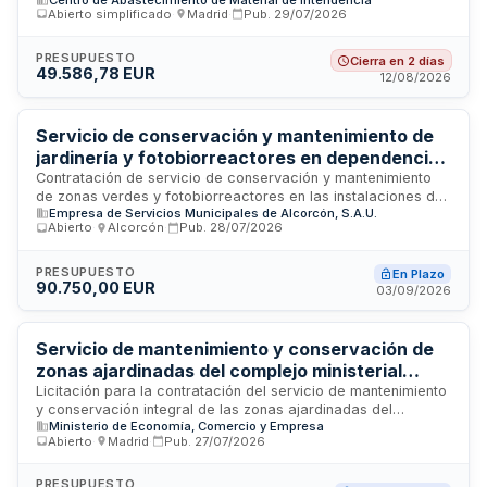
Cristóbal ubicado en Villaverde. El servicio comprende las
Abierto simplificado
·
Madrid
·
Pub.
29/07/2026
prestaciones descritas en el Pliego de Prescripciones
Técnicas, con una duración máxima de cinco años
incluyendo posibles prórrogas. El adjudicatario deberá
PRESUPUESTO
Cierra en 2 días
49.586,78 EUR
cumplir con la normativa de prevención de riesgos laborales,
12/08/2026
coordinación de actividades empresariales conforme a la
Norma Operativa 04/12 de la Dirección de Acuartelamiento
del Ejército de Tierra, y dotar al personal de equipamiento y
Servicio de conservación y mantenimiento de
herramientas de seguridad adecuadas.
jardinería y fotobiorreactores en dependencias
de ESMASA, Alcorcón
Contratación de servicio de conservación y mantenimiento
de zonas verdes y fotobiorreactores en las instalaciones de
Empresa de Servicios Municipales de Alcorcón, S.A.U.
ESMASA ubicadas en el municipio de Alcorcón. El servicio
Abierto
·
Alcorcón
·
Pub.
28/07/2026
comprende labores de mantenimiento periódico, actuaciones
correctivas ante averías o incidencias, y suministro de
materiales necesarios. El contrato se dirige preferentemente
PRESUPUESTO
En Plazo
90.750,00 EUR
a centros especiales de empleo que dispongan de
03/09/2026
experiencia acreditada en servicios de jardinería y
mantenimiento de instalaciones similares.
Servicio de mantenimiento y conservación de
zonas ajardinadas del complejo ministerial
Cuzco
Licitación para la contratación del servicio de mantenimiento
y conservación integral de las zonas ajardinadas del
Ministerio de Economía, Comercio y Empresa
complejo ministerial Cuzco ubicado en Madrid. El servicio
Abierto
·
Madrid
·
Pub.
27/07/2026
incluye el cuidado, riego, podas, limpieza y conservación de
espacios verdes del edificio administrativo. La Junta de
Contratación del Ministerio de Economía, Comercio y
PRESUPUESTO