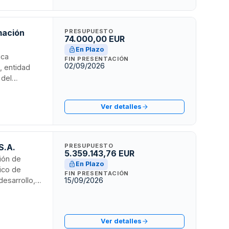
mación
PRESUPUESTO
74.000,00 EUR
En Plazo
ica
FIN PRESENTACIÓN
02/09/2026
, entidad
 del
datos,
gestión
Ver detalles
e la
S.A.
PRESUPUESTO
5.359.143,76 EUR
ción de
En Plazo
lico de
FIN PRESENTACIÓN
desarrollo,
15/09/2026
migración de
soporte
ere
Ver detalles
 en el