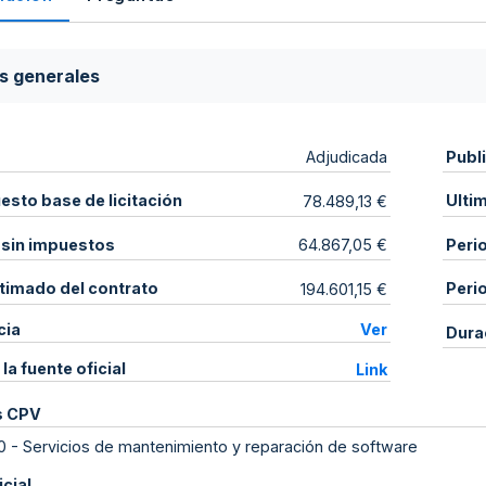
s generales
Publ
Adjudicada
sto base de licitación
Ulti
78.489,13 €
 sin impuestos
Peri
64.867,05 €
stimado del contrato
Peri
194.601,15 €
cia
Ver
Dura
 la fuente oficial
Link
s CPV
0
-
Servicios de mantenimiento y reparación de software
icial