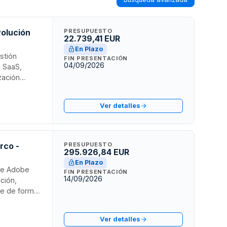
volución
PRESUPUESTO
22.739,41 EUR
En Plazo
estión
FIN PRESENTACIÓN
04/09/2026
d SaaS,
zación
dores y
te navegador
Ver detalles
o operativo,
.
rco -
PRESUPUESTO
295.926,84 EUR
En Plazo
 de Adobe
FIN PRESENTACIÓN
14/09/2026
ción,
se de forma
de partner o
 la
Ver detalles