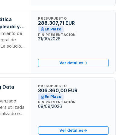
ática
PRESUPUESTO
288.307,71 EUR
pleado y
En Plazo
nimiento de
FIN PRESENTACIÓN
21/09/2026
egral de
 La solución
con
 colectivo
Ver detalles
able y
te durante
g Data
PRESUPUESTO
306.360,00 EUR
En Plazo
 avanzado
FIN PRESENTACIÓN
08/09/2026
era utilizada
ializado en
os técnicos
nibilidad de
Ver detalles
blecidos en