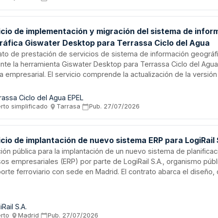
ego de prescripciones técnicas.
icio de implementación y migración del sistema de infor
ráfica Giswater Desktop para Terrassa Ciclo del Agua
ato de prestación de servicios de sistema de información geográf
nte la herramienta Giswater Desktop para Terrassa Ciclo del Agua
a empresarial. El servicio comprende la actualización de la versión
are actual a versión superior, incluyendo formación, migración de 
as en entorno productivo, ajustes y optimización inicial, así como 
rassa Ciclo del Agua EPEL
ral del proyecto con coordinación técnica y garantía de seguridad d
rto simplificado
·
Tarrasa
·
Pub.
27/07/2026
mación.
cio de implantación de nuevo sistema ERP para LogiRail 
ción pública para la implantación de un nuevo sistema de planifica
sos empresariales (ERP) por parte de LogiRail S.A., organismo púb
orte ferroviario con sede en Madrid. El contrato abarca el diseño, 
ración y puesta en marcha de la solución informática, así como la 
 desde sistemas legados, formación del personal y servicios de 
l. El importe total estimado asciende a 5.359.143,76 euros. Se requi
iRail S.A.
iencia comprobada en implementaciones ERP de gran envergadura
erto
·
Madrid
·
Pub.
27/07/2026