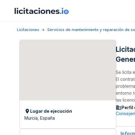
Licitaciones
Servicios de mantenimiento y reparación de s
Licit
Gener
Se licita
El contra
problemas
entorno t
las licen
Perfil
Lugar de ejecución
Consejerí
Murcia, España
Infor