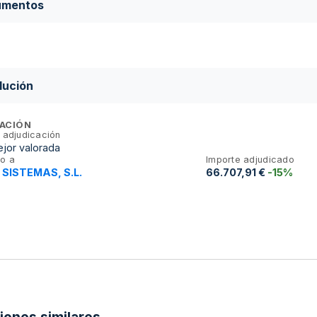
umentos
lución
ACIÓN
 adjudicación
jor valorada
o a
Importe adjudicado
 SISTEMAS, S.L.
66.707,91 €
-15%