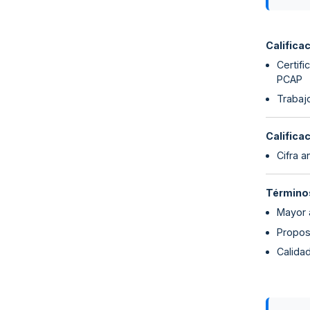
Califica
Certifi
PCAP
Trabaj
Califica
Cifra 
Términos
Mayor 
Propos
Calida