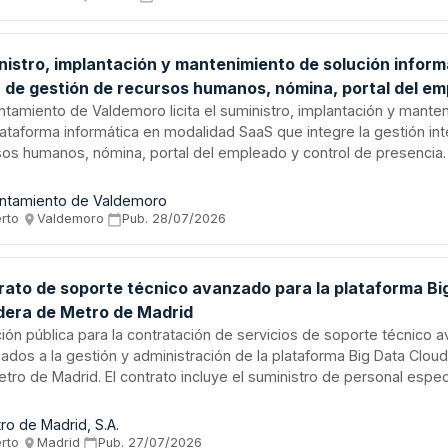
nistro, implantación y mantenimiento de solución inform
 de gestión de recursos humanos, nómina, portal del em
rol de presencia para el Ayuntamiento de Valdemoro
untamiento de Valdemoro licita el suministro, implantación y mante
lataforma informática en modalidad SaaS que integre la gestión int
sos humanos, nómina, portal del empleado y control de presencia.
servir a aproximadamente 500 empleados activos actualmente, 
idad de expansión hasta 1.000 efectivos, además de gestionar un
ntamiento de Valdemoro
sivos de 4.000 personas. El sistema debe ser modular, parametriz
erto
·
Valdemoro
·
Pub.
28/07/2026
tizar disponibilidad del 99,5%, adaptándose a la legislación vigen
a duración del contrato.
rato de soporte técnico avanzado para la plataforma Bi
dera de Metro de Madrid
ación pública para la contratación de servicios de soporte técnico
ados a la gestión y administración de la plataforma Big Data Cloud
etro de Madrid. El contrato incluye el suministro de personal espec
istración de plataformas Big Data, gestión de proyectos y servici
rados, con cumplimiento de niveles de servicio específicos y dispo
ro de Madrid, S.A.
sos humanos cualificados conforme a los requisitos técnicos esta
erto
·
Madrid
·
Pub.
27/07/2026