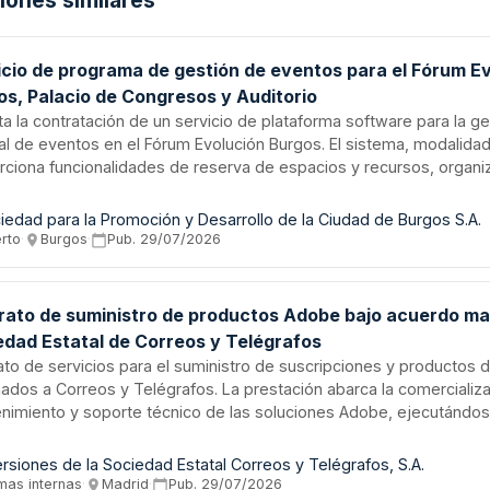
ciones similares
icio de programa de gestión de eventos para el Fórum E
os, Palacio de Congresos y Auditorio
ita la contratación de un servicio de plataforma software para la g
ral de eventos en el Fórum Evolución Burgos. El sistema, modalida
rciona funcionalidades de reserva de espacios y recursos, organi
cial y musical, facturación, control de costos, gestión de provee
os de calidad ISO 9000. La plataforma permite el acceso median
iedad para la Promoción y Desarrollo de la Ciudad de Burgos S.A.
on control de usuarios y departamentos, facilitando el seguimient
erto
·
Burgos
·
Pub.
29/07/2026
ial y analítico de la actividad del centro de congresos y auditorio
rato de suministro de productos Adobe bajo acuerdo ma
edad Estatal de Correos y Telégrafos
ato de servicios para el suministro de suscripciones y productos
nados a Correos y Telégrafos. La prestación abarca la comercializa
nimiento y soporte técnico de las soluciones Adobe, ejecutándo
ia sin división en lotes. El contratista debe acreditar su condición 
ibuidor autorizado por Adobe, con una duración de tres años desde
ersiones de la Sociedad Estatal Correos y Telégrafos, S.A.
ación de la resolución de adjudicación.
mas internas
·
Madrid
·
Pub.
29/07/2026