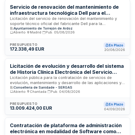
Servicio de renovación del mantenimiento de
infraestructura tecnológica Dell para el
Ayuntamiento de Torrejón de Ardoz
Licitación del servicio de renovación del mantenimiento y
soporte técnico oficial del fabricante Dell para la
Ayuntamiento de Torrejón de Ardoz
infraestructura tecnológica municipal. El contrato cubre ocho
Abierto
·
Madrid
·
Pub.
05/08/2026
servidores Dell, dos cabinas de almacenamiento Dell EMC y
dos switches, elementos esenciales que soportan servicios
de virtualización, almacenamiento de datos, aplicaciones
PRESUPUESTO
En Plazo
172.338,49 EUR
corporativas y comunicaciones internas del Ayuntamiento de
20/08/2026
Torrejón de Ardoz. El adjudicatario proporcionará asistencia
técnica especializada, acceso a repuestos originales,
actualización de firmware y sustitución de componentes
Licitación de evolución y desarrollo del sistema
averiados conforme a los niveles de servicio establecidos,
de Historia Clínica Electrónica del Servicio
garantizando la continuidad de los servicios municipales
Gallego de Salud
Licitación pública para la contratación de servicios de
críticos.
evolución, mantenimiento y desarrollo de las aplicaciones y
Consellería de Sanidade - SERGAS
módulos informáticos que componen el sistema de Historia
Abierto
·
Chantada
·
Pub.
04/08/2026
Clínica Electrónica del Servicio Gallego de Salud. El contrato
incluye la mejora y actualización de la plataforma
tecnológica base que soporta la gestión integral de
PRESUPUESTO
En Plazo
13.009.424,00 EUR
historiales clínicos electrónicos. La iniciativa está
04/09/2026
cofinanciada al sesenta por ciento con fondos FEDER
procedentes del programa Galicia 2021-2027, alineándose
con los objetivos de transformación digital sanitaria y
Contratación de plataforma de administración
modernización de infraestructuras de salud.
electrónica en modalidad de Software como