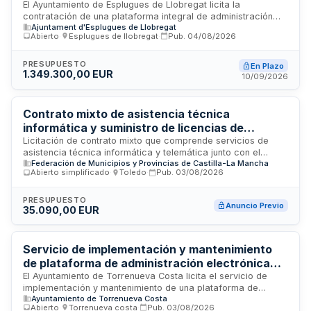
Servicio para el Ayuntamiento de Esplugues de
El Ayuntamiento de Esplugues de Llobregat licita la
contratación de una plataforma integral de administración
Llobregat
Ajuntament d'Esplugues de Llobregat
electrónica en modalidad SaaS que incluye sede electrónica,
Abierto
·
Esplugues de llobregat
·
Pub.
04/08/2026
gestión de expedientes y digitalización administrativa. La
solución comprende servicios de implantación, migración de
datos, consultoría, formación del personal municipal, y
PRESUPUESTO
En Plazo
1.349.300,00 EUR
prestaciones asociadas como alojamiento en la nube,
10/09/2026
soporte técnico, mantenimiento y actualizaciones normativas
durante la vigencia del contrato. La plataforma debe
funcionar como aplicación web nativa accesible mediante
Contrato mixto de asistencia técnica
navegador estándar sin software adicional.
informática y suministro de licencias de
software para la Federación de Municipios y
Licitación de contrato mixto que comprende servicios de
asistencia técnica informática y telemática junto con el
Provincias de Castilla-La Mancha
Federación de Municipios y Provincias de Castilla-La Mancha
suministro de licencias de software. La Secretaría General
Abierto simplificado
·
Toledo
·
Pub.
03/08/2026
de la Federación de Municipios y Provincias de Castilla-La
Mancha requiere la adquisición, actualización y soporte
técnico de software para optimizar sus sistemas de
PRESUPUESTO
Anuncio Previo
35.090,00 EUR
información. El contrato incluye tanto la provisión de nuevas
licencias como la actualización de las existentes, así como
el mantenimiento técnico continuo de las soluciones
implementadas. La prestación se dirigirá a mejorar la
Servicio de implementación y mantenimiento
infraestructura tecnológica de la federación ubicada en
de plataforma de administración electrónica
Toledo.
para el Ayuntamiento de Torrenueva Costa
El Ayuntamiento de Torrenueva Costa licita el servicio de
implementación y mantenimiento de una plataforma de
Ayuntamiento de Torrenueva Costa
administración electrónica destinada a la tramitación de
Abierto
·
Torrenueva costa
·
Pub.
03/08/2026