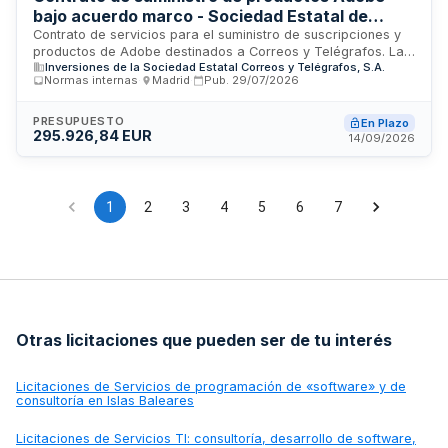
bajo acuerdo marco - Sociedad Estatal de
Correos y Telégrafos
Contrato de servicios para el suministro de suscripciones y
productos de Adobe destinados a Correos y Telégrafos. La
Inversiones de la Sociedad Estatal Correos y Telégrafos, S.A.
prestación abarca la comercialización, mantenimiento y
Normas internas
·
Madrid
·
Pub.
29/07/2026
soporte técnico de las soluciones Adobe, ejecutándose de
forma unitaria sin división en lotes. El contratista debe
acreditar su condición de partner o distribuidor autorizado
PRESUPUESTO
En Plazo
295.926,84 EUR
por Adobe, con una duración de tres años desde la
14/09/2026
aceptación de la resolución de adjudicación.
1
2
3
4
5
6
7
Otras licitaciones que pueden ser de tu interés
Licitaciones de
Servicios de programación de «software» y de
consultoría en Islas Baleares
Licitaciones de
Servicios TI: consultoría, desarrollo de software,