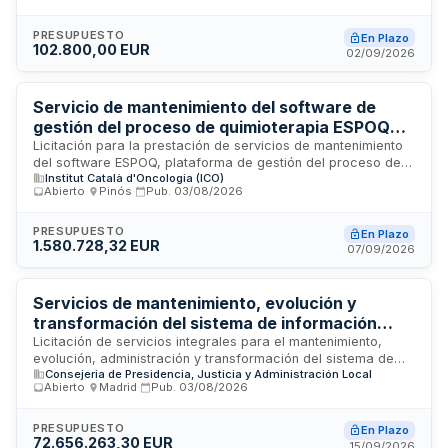
expedientes administrativos. El sistema permitirá la gestión
documental integral desde la iniciación hasta el archivo de
los procedimientos. La duración del contrato es de cuatro
PRESUPUESTO
En Plazo
102.800,00 EUR
años, con un presupuesto base de licitación de ciento dos
02/09/2026
mil ochocientos euros sin incluir impuestos. Se trata de un
contrato de servicios sometido a la Ley de Contratos del
Sector Público.
Servicio de mantenimiento del software de
gestión del proceso de quimioterapia ESPOQ
del Institut Català d'Oncologia
Licitación para la prestación de servicios de mantenimiento
del software ESPOQ, plataforma de gestión del proceso de
Institut Català d'Oncologia (ICO)
quimioterapia utilizada por el Institut Català d'Oncologia. El
Abierto
·
Pinós
·
Pub.
03/08/2026
contrato incluye el soporte técnico, actualizaciones y
optimización del sistema informático especializado en
oncología, conforme a los requisitos técnicos y
PRESUPUESTO
En Plazo
1.580.728,32 EUR
administrativos establecidos en los pliegos de
07/09/2026
prescripciones técnicas y cláusulas administrativas.
Servicios de mantenimiento, evolución y
transformación del sistema de información
NEXUS ECCL de la Comunidad de Madrid
Licitación de servicios integrales para el mantenimiento,
evolución, administración y transformación del sistema de
Consejeria de Presidencia, Justicia y Administración Local
información NEXUS ECCL de la Comunidad de Madrid. El
Abierto
·
Madrid
·
Pub.
03/08/2026
contrato comprende atención especializada a usuarios,
mantenimiento y desarrollo de funcionalidades de gestión
económico-presupuestaria, financiera, contratación pública,
PRESUPUESTO
En Plazo
72.656.263,30 EUR
compras y logística sobre plataforma SAP, así como
15/09/2026