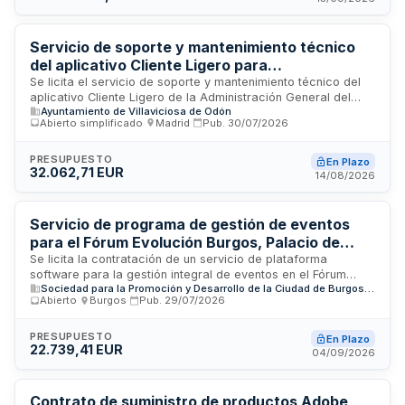
servicios de mejora de procesos de gestión y calidad. Se
estructura en dos lotes diferenciados: el primero dedicado a
servicios continuos de mantenimiento y evolución, y el
Servicio de soporte y mantenimiento técnico
segundo enfocado en transformación y revisión de
del aplicativo Cliente Ligero para
procesos.
intermediación de datos municipales
Se licita el servicio de soporte y mantenimiento técnico del
aplicativo Cliente Ligero de la Administración General del
Ayuntamiento de Villaviciosa de Odón
Estado, instalado en el Ayuntamiento, necesario para
Abierto simplificado
·
Madrid
·
Pub.
30/07/2026
acceder a datos intermediados a través de la Plataforma de
Intermediación de Datos. El servicio comprende
mantenimiento correctivo que garantiza la operatividad del
PRESUPUESTO
En Plazo
32.062,71 EUR
aplicativo desde los puntos de vista funcional, tecnológico y
14/08/2026
legislativo, asegurando la corrección de incidencias que
afecten al normal funcionamiento de la aplicación y sus
servicios consumidores.
Servicio de programa de gestión de eventos
para el Fórum Evolución Burgos, Palacio de
Congresos y Auditorio
Se licita la contratación de un servicio de plataforma
software para la gestión integral de eventos en el Fórum
Sociedad para la Promoción y Desarrollo de la Ciudad de Burgos S.A.
Evolución Burgos. El sistema, modalidad SaaS, proporciona
Abierto
·
Burgos
·
Pub.
29/07/2026
funcionalidades de reserva de espacios y recursos,
organización comercial y musical, facturación, control de
costos, gestión de proveedores y módulos de calidad ISO
PRESUPUESTO
En Plazo
22.739,41 EUR
9000. La plataforma permite el acceso mediante navegador
04/09/2026
web con control de usuarios y departamentos, facilitando el
seguimiento operativo, comercial y analítico de la actividad
del centro de congresos y auditorio.
Contrato de suministro de productos Adobe