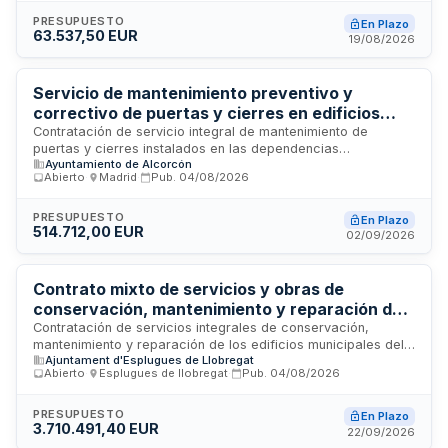
trabajos de modificación en las instalaciones del edificio
municipal, incluyendo la disponibilidad de recursos humanos
PRESUPUESTO
En Plazo
63.537,50 EUR
especializados y medios materiales necesarios para
19/08/2026
garantizar el funcionamiento óptimo de las instalaciones.
Servicio de mantenimiento preventivo y
correctivo de puertas y cierres en edificios
municipales del Ayuntamiento de Alcorcón
Contratación de servicio integral de mantenimiento de
puertas y cierres instalados en las dependencias
Ayuntamiento de Alcorcón
municipales del Ayuntamiento de Alcorcón. El servicio incluye
Abierto
·
Madrid
·
Pub.
04/08/2026
mantenimiento preventivo, correctivo, técnico-legal, servicio
de urgencias veinticuatro horas, mano de obra,
desplazamientos y materiales necesarios para reparaciones,
PRESUPUESTO
En Plazo
514.712,00 EUR
sustituciones, modificaciones y adaptaciones. El objetivo es
02/09/2026
garantizar la máxima fiabilidad operativa, seguridad de
usuarios y operarios, y minimizar paradas por avería dentro
del marco reglamentario aplicable.
Contrato mixto de servicios y obras de
conservación, mantenimiento y reparación de
edificios del Ayuntamiento de Esplugues de
Contratación de servicios integrales de conservación,
mantenimiento y reparación de los edificios municipales del
Llobregat
Ajuntament d'Esplugues de Llobregat
Ayuntamiento de Esplugues de Llobregat. El contrato incluye
Abierto
·
Esplugues de llobregat
·
Pub.
04/08/2026
mantenimiento preventivo y correctivo, obras de reparación,
actualización de inventarios y servicio de urgencias
disponible veinticuatro horas durante todo el año. Las
PRESUPUESTO
En Plazo
3.710.491,40 EUR
actividades se realizarán garantizando la disponibilidad del
22/09/2026
equipamiento, los tiempos de respuesta mínimos ante