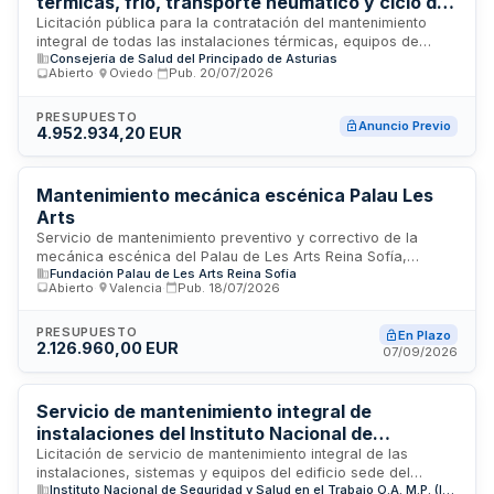
térmicas, frío, transporte neumático y ciclo del
agua del Área Sanitaria V - Gijón
Licitación pública para la contratación del mantenimiento
integral de todas las instalaciones térmicas, equipos de
Consejería de Salud del Principado de Asturias
refrigeración, sistemas de transporte neumático,
Abierto
·
Oviedo
·
Pub.
20/07/2026
instalaciones de suministro y depuración de agua, así como
sistemas de bioseguridad en las dependencias del Centro de
Alta Complejidad Hospitalaria y edificios extrahospitalarios
PRESUPUESTO
Anuncio Previo
4.952.934,20 EUR
del Área Sanitaria V de Gijón, abarcando los concejos de
Carreño, Gijón y Villaviciosa. El contrato incluye servicios de
conservación, reparación y mantenimiento preventivo y
correctivo de todas las instalaciones mencionadas. La
Mantenimiento mecánica escénica Palau Les
adjudicación corre a cargo de la Gerencia del Área Sanitaria
Arts
V del Servicio de Salud del Principado de Asturias,
Servicio de mantenimiento preventivo y correctivo de la
organismo público encargado de la gestión sanitaria
mecánica escénica del Palau de Les Arts Reina Sofía,
territorial.
Fundación Palau de Les Arts Reina Sofía
incluyendo sistemas de elevación, tramoyas y equipos
Abierto
·
Valencia
·
Pub.
18/07/2026
técnicos del escenario.
PRESUPUESTO
En Plazo
2.126.960,00 EUR
07/09/2026
Servicio de mantenimiento integral de
instalaciones del Instituto Nacional de
Seguridad y Salud en el Trabajo en Madrid
Licitación de servicio de mantenimiento integral de las
instalaciones, sistemas y equipos del edificio sede del
Instituto Nacional de Seguridad y Salud en el Trabajo O.A. M.P. (INSST)
Instituto Nacional de Seguridad y Salud en el Trabajo ubicado