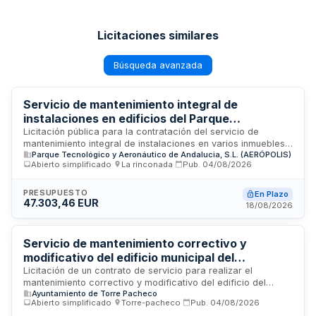
Licitaciones similares
Búsqueda avanzada
Servicio de mantenimiento integral de
instalaciones en edificios del Parque
Tecnológico y Aeronáutico de Andalucía
Licitación pública para la contratación del servicio de
mantenimiento integral de instalaciones en varios inmuebles
(Aerópolis)
Parque Tecnológico y Aeronáutico de Andalucia, S.L. (AERÓPOLIS)
ubicados en el Parque Tecnológico y Aeronáutico de
Abierto simplificado
·
La rinconada
·
Pub.
04/08/2026
Andalucía (Aerópolis), localizado en La Rinconada. Los
trabajos comprenden el mantenimiento de los Centros de
Ingeniería e Innovación Aeroespacial (edificios este y oeste),
PRESUPUESTO
En Plazo
47.303,46 EUR
Aeronautic Suppliers Village, Centro de Empresas y módulos
18/08/2026
industriales. El contrato incluye el cuidado, conservación y
funcionamiento óptimo de todas las instalaciones de los
edificios. La adjudicación corresponde al Parque
Servicio de mantenimiento correctivo y
Tecnológico y Aeronáutico de Andalucía, S.L. (Aerópolis).
modificativo del edificio municipal del
Ayuntamiento de Torre Pacheco
Licitación de un contrato de servicio para realizar el
mantenimiento correctivo y modificativo del edificio del
Ayuntamiento de Torre Pacheco
Ayuntamiento de Torre Pacheco, ubicado en Murcia. El
Abierto simplificado
·
Torre-pacheco
·
Pub.
04/08/2026
servicio comprende la realización de reparaciones y