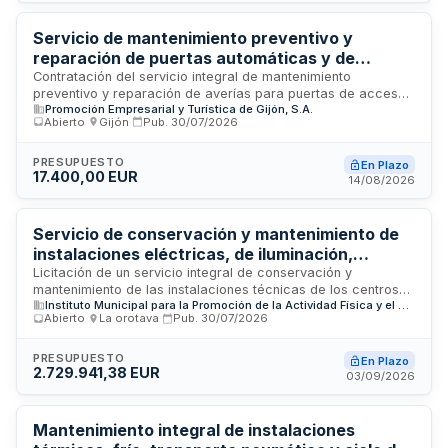
incidencias y la mejora de la eficiencia ambiental de las
instalaciones, con gestión mediante software de
Servicio de mantenimiento preventivo y
mantenimiento designado por el organismo.
reparación de puertas automáticas y de
acceso a aparcamientos en edificios
Contratación del servicio integral de mantenimiento
preventivo y reparación de averías para puertas de acceso
empresariales de Gijón
Promoción Empresarial y Turística de Gijón, S.A.
a aparcamientos y puertas automáticas en los edificios
Abierto
·
Gijón
·
Pub.
30/07/2026
gestionados por Promoción Empresarial y Turística de Gijón.
El contrato incluye atención de emergencias, elaboración de
inventarios diagnósticos iniciales y registro de todas las
PRESUPUESTO
En Plazo
17.400,00 EUR
actuaciones de mantenimiento realizadas a lo largo de la
14/08/2026
ejecución.
Servicio de conservación y mantenimiento de
instalaciones eléctricas, de iluminación,
protección contra incendios y aparatos
Licitación de un servicio integral de conservación y
mantenimiento de las instalaciones técnicas de los centros
elevadores en centros deportivos municipales
Instituto Municipal para la Promoción de la Actividad Física y el Deporte del Ayuntamiento de Las Palmas de Gran Canaria
deportivos municipales del Ayuntamiento de Las Palmas de
de Las Palmas de Gran Canaria
Abierto
·
La orotava
·
Pub.
30/07/2026
Gran Canaria. El contrato abarca el mantenimiento preventivo
y correctivo de instalaciones eléctricas, sistemas de
iluminación, equipos de protección contra incendios y
PRESUPUESTO
En Plazo
2.729.941,38 EUR
aparatos elevadores, dividido en dos lotes independientes
03/09/2026
con estructuras técnicas diferenciadas que permiten
ejecución autónoma. La prestación se desarrolla sobre las
instalaciones de los centros deportivos municipales
Mantenimiento integral de instalaciones
gestionados por el Instituto Municipal de Deportes.