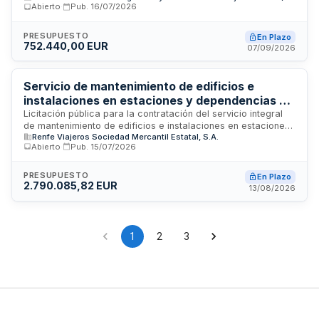
Abierto
·
Pub.
16/07/2026
en Madrid. El servicio comprende mantenimiento preventivo
conforme a normativa vigente y manuales de fabricantes, así
como reparación de averías y deficiencias detectadas.
PRESUPUESTO
En Plazo
752.440,00 EUR
Incluye mano de obra, diagnosis, inspecciones, ajustes y
07/09/2026
pequeño material consumible, excluyendo grandes
componentes y sustituciones de equipos completos que
requieren aprobación previa.
Servicio de mantenimiento de edificios e
instalaciones en estaciones y dependencias de
Renfe Viajeros en Andalucía
Licitación pública para la contratación del servicio integral
de mantenimiento de edificios e instalaciones en estaciones
Renfe Viajeros Sociedad Mercantil Estatal, S.A.
y dependencias de Renfe Viajeros ubicadas en Andalucía. El
Abierto
·
Pub.
15/07/2026
contrato engloba trabajos de albañilería, fontanería, pintura,
acristalamiento, cerrajería, carpintería metálica, reparación
y mantenimiento de instalaciones eléctricas, calefacción y
PRESUPUESTO
En Plazo
2.790.085,82 EUR
refrigeración. La duración del contrato es de dos años,
13/08/2026
dividiéndose la licitación en cuatro lotes independientes. Los
licitadores pueden presentar ofertas para uno, varios o
todos los lotes, con opción de presentar una oferta
integradora.
1
2
3