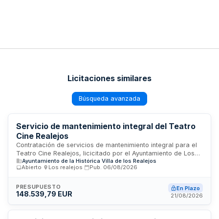
Licitaciones similares
Búsqueda avanzada
Servicio de mantenimiento integral del Teatro
Cine Realejos
Contratación de servicios de mantenimiento integral para el
Teatro Cine Realejos, licicitado por el Ayuntamiento de Los
Ayuntamiento de la Histórica Villa de los Realejos
Realejos. El contrato abarca prestaciones propias de
Abierto
·
Los realejos
·
Pub.
06/08/2026
servicios administrativos sujetos a la Ley de Contratos del
Sector Público. La ejecución será supervisada por el órgano
de contratación, que ostenta facultades de inspección,
PRESUPUESTO
En Plazo
148.539,79 EUR
interpretación del contrato y resolución de incidencias. La
21/08/2026
adjudicación se realizará conforme a procedimientos que
salvaguarden la libre competencia y se publicará en el Perfil