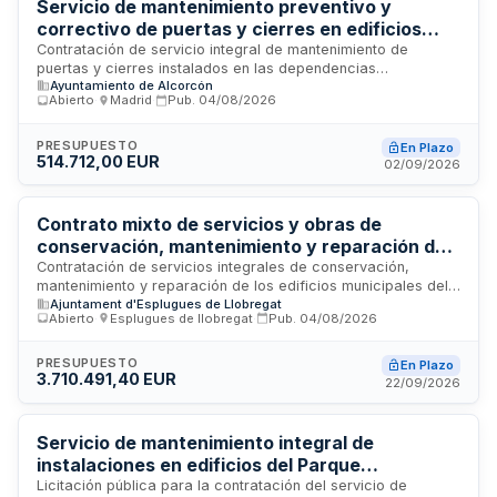
del Contratante.
Servicio de mantenimiento preventivo y
correctivo de puertas y cierres en edificios
municipales del Ayuntamiento de Alcorcón
Contratación de servicio integral de mantenimiento de
puertas y cierres instalados en las dependencias
Ayuntamiento de Alcorcón
municipales del Ayuntamiento de Alcorcón. El servicio incluye
Abierto
·
Madrid
·
Pub.
04/08/2026
mantenimiento preventivo, correctivo, técnico-legal, servicio
de urgencias veinticuatro horas, mano de obra,
desplazamientos y materiales necesarios para reparaciones,
PRESUPUESTO
En Plazo
514.712,00 EUR
sustituciones, modificaciones y adaptaciones. El objetivo es
02/09/2026
garantizar la máxima fiabilidad operativa, seguridad de
usuarios y operarios, y minimizar paradas por avería dentro
del marco reglamentario aplicable.
Contrato mixto de servicios y obras de
conservación, mantenimiento y reparación de
edificios del Ayuntamiento de Esplugues de
Contratación de servicios integrales de conservación,
mantenimiento y reparación de los edificios municipales del
Llobregat
Ajuntament d'Esplugues de Llobregat
Ayuntamiento de Esplugues de Llobregat. El contrato incluye
Abierto
·
Esplugues de llobregat
·
Pub.
04/08/2026
mantenimiento preventivo y correctivo, obras de reparación,
actualización de inventarios y servicio de urgencias
disponible veinticuatro horas durante todo el año. Las
PRESUPUESTO
En Plazo
3.710.491,40 EUR
actividades se realizarán garantizando la disponibilidad del
22/09/2026
equipamiento, los tiempos de respuesta mínimos ante
incidencias y la mejora de la eficiencia ambiental de las
instalaciones, con gestión mediante software de
Servicio de mantenimiento integral de
mantenimiento designado por el organismo.
instalaciones en edificios del Parque
Tecnológico y Aeronáutico de Andalucía
Licitación pública para la contratación del servicio de