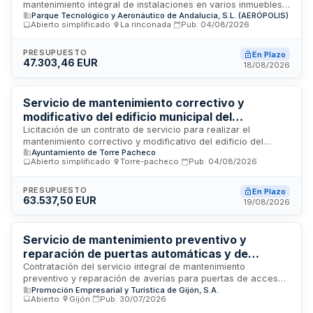
mantenimiento integral de instalaciones en varios inmuebles
(Aerópolis)
Parque Tecnológico y Aeronáutico de Andalucia, S.L. (AERÓPOLIS)
ubicados en el Parque Tecnológico y Aeronáutico de
Abierto simplificado
·
La rinconada
·
Pub.
04/08/2026
Andalucía (Aerópolis), localizado en La Rinconada. Los
trabajos comprenden el mantenimiento de los Centros de
Ingeniería e Innovación Aeroespacial (edificios este y oeste),
PRESUPUESTO
En Plazo
47.303,46 EUR
Aeronautic Suppliers Village, Centro de Empresas y módulos
18/08/2026
industriales. El contrato incluye el cuidado, conservación y
funcionamiento óptimo de todas las instalaciones de los
edificios. La adjudicación corresponde al Parque
Servicio de mantenimiento correctivo y
Tecnológico y Aeronáutico de Andalucía, S.L. (Aerópolis).
modificativo del edificio municipal del
Ayuntamiento de Torre Pacheco
Licitación de un contrato de servicio para realizar el
mantenimiento correctivo y modificativo del edificio del
Ayuntamiento de Torre Pacheco
Ayuntamiento de Torre Pacheco, ubicado en Murcia. El
Abierto simplificado
·
Torre-pacheco
·
Pub.
04/08/2026
servicio comprende la realización de reparaciones y
trabajos de modificación en las instalaciones del edificio
municipal, incluyendo la disponibilidad de recursos humanos
PRESUPUESTO
En Plazo
63.537,50 EUR
especializados y medios materiales necesarios para
19/08/2026
garantizar el funcionamiento óptimo de las instalaciones.
Servicio de mantenimiento preventivo y
reparación de puertas automáticas y de
acceso a aparcamientos en edificios
Contratación del servicio integral de mantenimiento
preventivo y reparación de averías para puertas de acceso
empresariales de Gijón
Promoción Empresarial y Turística de Gijón, S.A.
a aparcamientos y puertas automáticas en los edificios
Abierto
·
Gijón
·
Pub.
30/07/2026
gestionados por Promoción Empresarial y Turística de Gijón.