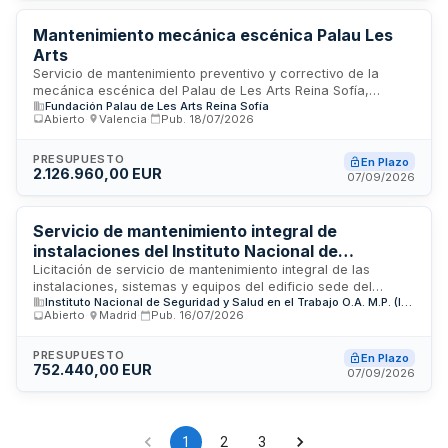
conservación, reparación y mantenimiento preventivo y
correctivo de todas las instalaciones mencionadas. La
Mantenimiento mecánica escénica Palau Les
adjudicación corre a cargo de la Gerencia del Área Sanitaria
Arts
V del Servicio de Salud del Principado de Asturias,
Servicio de mantenimiento preventivo y correctivo de la
organismo público encargado de la gestión sanitaria
mecánica escénica del Palau de Les Arts Reina Sofía,
territorial.
Fundación Palau de Les Arts Reina Sofía
incluyendo sistemas de elevación, tramoyas y equipos
Abierto
·
Valencia
·
Pub.
18/07/2026
técnicos del escenario.
PRESUPUESTO
En Plazo
2.126.960,00 EUR
07/09/2026
Servicio de mantenimiento integral de
instalaciones del Instituto Nacional de
Seguridad y Salud en el Trabajo en Madrid
Licitación de servicio de mantenimiento integral de las
instalaciones, sistemas y equipos del edificio sede del
Instituto Nacional de Seguridad y Salud en el Trabajo O.A. M.P. (INSST)
Instituto Nacional de Seguridad y Salud en el Trabajo ubicado
Abierto
·
Madrid
·
Pub.
16/07/2026
en Madrid. El servicio comprende mantenimiento preventivo
conforme a normativa vigente y manuales de fabricantes, así
como reparación de averías y deficiencias detectadas.
PRESUPUESTO
En Plazo
752.440,00 EUR
Incluye mano de obra, diagnosis, inspecciones, ajustes y
07/09/2026
pequeño material consumible, excluyendo grandes
componentes y sustituciones de equipos completos que
requieren aprobación previa.
1
2
3