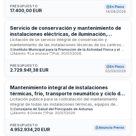
El contrato incluye atención de emergencias, elaboración de
inventarios diagnósticos iniciales y registro de todas las
PRESUPUESTO
En Plazo
17.400,00 EUR
actuaciones de mantenimiento realizadas a lo largo de la
14/08/2026
ejecución.
Servicio de conservación y mantenimiento de
instalaciones eléctricas, de iluminación,
protección contra incendios y aparatos
Licitación de un servicio integral de conservación y
mantenimiento de las instalaciones técnicas de los centros
elevadores en centros deportivos municipales
Instituto Municipal para la Promoción de la Actividad Física y el Deporte del Ayuntamiento de Las Palmas de Gran Canaria
deportivos municipales del Ayuntamiento de Las Palmas de
de Las Palmas de Gran Canaria
Abierto
·
La orotava
·
Pub.
30/07/2026
Gran Canaria. El contrato abarca el mantenimiento preventivo
y correctivo de instalaciones eléctricas, sistemas de
iluminación, equipos de protección contra incendios y
PRESUPUESTO
En Plazo
2.729.941,38 EUR
aparatos elevadores, dividido en dos lotes independientes
03/09/2026
con estructuras técnicas diferenciadas que permiten
ejecución autónoma. La prestación se desarrolla sobre las
instalaciones de los centros deportivos municipales
Mantenimiento integral de instalaciones
gestionados por el Instituto Municipal de Deportes.
térmicas, frío, transporte neumático y ciclo del
agua del Área Sanitaria V - Gijón
Licitación pública para la contratación del mantenimiento
integral de todas las instalaciones térmicas, equipos de
Consejería de Salud del Principado de Asturias
refrigeración, sistemas de transporte neumático,
Abierto
·
Oviedo
·
Pub.
20/07/2026
instalaciones de suministro y depuración de agua, así como
sistemas de bioseguridad en las dependencias del Centro de
Alta Complejidad Hospitalaria y edificios extrahospitalarios
PRESUPUESTO
Anuncio Previo
4.952.934,20 EUR
del Área Sanitaria V de Gijón, abarcando los concejos de
Carreño, Gijón y Villaviciosa. El contrato incluye servicios de