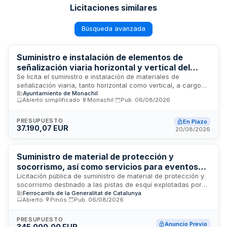
Licitaciones similares
Búsqueda avanzada
Suministro e instalación de elementos de
señalización viaria horizontal y vertical del
Ayuntamiento de Monachil
Se licita el suministro e instalación de materiales de
señalización viaria, tanto horizontal como vertical, a cargo
Ayuntamiento de Monachil
del Ayuntamiento de Monachil. El contrato tiene carácter
Abierto simplificado
·
Monachil
·
Pub.
06/08/2026
administrativo mixto, combinando prestaciones de suministro
e instalación. La duración inicial es de un año, con
posibilidad de prórroga hasta completar tres años. El
PRESUPUESTO
En Plazo
37.190,07 EUR
adjudicatario debe garantizar la entrega, transporte e
20/08/2026
instalación de los elementos conforme a las
especificaciones técnicas establecidas, con recepción
verificada mediante acta de conformidad.
Suministro de material de protección y
socorrismo, así como servicios para eventos
deportivos en estaciones de esquí de FGC
Licitación pública de suministro de material de protección y
socorrismo destinado a las pistas de esquí explotadas por
Turismo
Ferrocarrils de la Generalitat de Catalunya
Ferrocarrils de la Generalitat de Catalunya. El contrato
Abierto
·
Pinós
·
Pub.
06/08/2026
incluye el suministro de equipos de seguridad, protección y
materiales de socorrismo, así como la prestación de
servicios de asistencia sanitaria y rescate durante la
PRESUPUESTO
Anuncio Previo
345.000,00 EUR