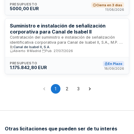
zonas de tránsito de vehículos y peatones, así como
PRESUPUESTO
Cierra en 3 días
5000,00 EUR
señalizar áreas de paso restringido. La dotación se realiza
11/08/2026
ante la insuficiencia actual de estos elementos en el
municipio.
Suministro e instalación de señalización
corporativa para Canal de Isabel II
Contratación del suministro e instalación de señalización
identificativa corporativa para Canal de Isabel II, S.A., M.P. El
Canal de Isabel II, S.A.
objeto incluye la actualización y renovación del parque de
Abierto
·
Madrid
·
Pub.
27/07/2026
señales corporativas de interior y exterior, trabajos de
mantenimiento de señales deterioradas e identificación
correcta de instalaciones. Se contemplan servicios de
PRESUPUESTO
En Plazo
1.175.842,80 EUR
coordinación general, supervisión de proyectos, dirección
18/09/2026
de medios personales, gestión de base de datos de
señalización y elaboración de informes técnicos.
1
2
3
Otras licitaciones que pueden ser de tu interés