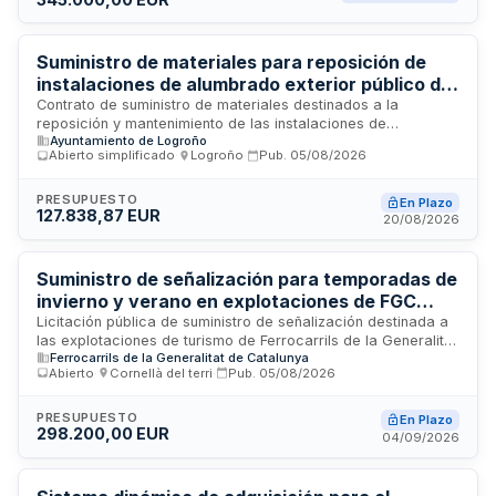
celebración de eventos y actividades deportivas en las
estaciones de esquí. Los trabajos se desarrollarán en las
infraestructuras de FGC Turismo, con una duración
determinada y un presupuesto de referencia de 287.500
Suministro de materiales para reposición de
euros. Esta contratación busca garantizar la seguridad y el
instalaciones de alumbrado exterior público del
bienestar de los visitantes y deportistas en las estaciones de
Ayuntamiento de Logroño
Contrato de suministro de materiales destinados a la
montaña.
reposición y mantenimiento de las instalaciones de
Ayuntamiento de Logroño
alumbrado exterior público en la ciudad de Logroño. El
Abierto simplificado
·
Logroño
·
Pub.
05/08/2026
Ayuntamiento de Logroño licita la adquisición de
componentes y equipos necesarios para la reposición de
luminarias y sistemas de iluminación pública. Se tramita
PRESUPUESTO
En Plazo
127.838,87 EUR
mediante procedimiento abierto simplificado con
20/08/2026
adjudicación a la oferta económicamente más ventajosa. El
contrato tiene una duración de cuatro meses sin posibilidad
de prórroga.
Suministro de señalización para temporadas de
invierno y verano en explotaciones de FGC
Turismo
Licitación pública de suministro de señalización destinada a
las explotaciones de turismo de Ferrocarrils de la Generalitat
Ferrocarrils de la Generalitat de Catalunya
de Catalunya para las temporadas de invierno 2026-27 y
Abierto
·
Cornellà del terri
·
Pub.
05/08/2026
verano 2027. El contrato se regirá por procedimiento abierto
conforme a la Ley de Contratos del Sector Público, con
vigencia de un año desde su formalización y garantía
PRESUPUESTO
En Plazo
298.200,00 EUR
contractual del cinco por ciento del precio de adjudicación.
04/09/2026
La ejecución incluye cumplimiento de normativas de
seguridad y compatibilidad con actividades ordinarias de las
estaciones de montaña.