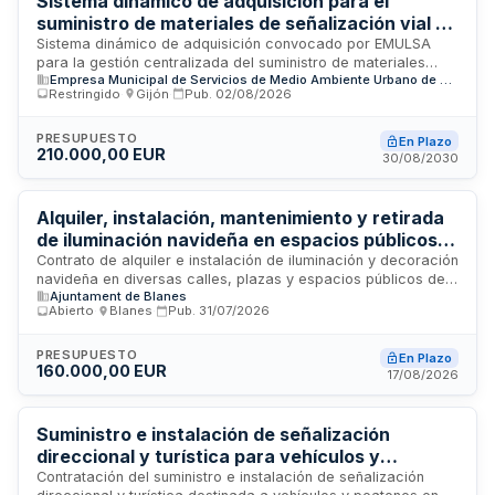
Sistema dinámico de adquisición para el
suministro de materiales de señalización vial -
EMULSA
Sistema dinámico de adquisición convocado por EMULSA
para la gestión centralizada del suministro de materiales
Empresa Municipal de Servicios de Medio Ambiente Urbano de Gijón (EMULSA)
relacionados con señalización vial, incluyendo equipos de
Restringido
·
Gijón
·
Pub.
02/08/2026
señalización de carreteras, mobiliario vial, marcas viales y
señales. El procedimiento permite la presentación de ofertas
en múltiples fases para contratos específicos derivados, con
PRESUPUESTO
En Plazo
210.000,00 EUR
exclusión de suministros urgentes y aquellos cuyo valor
30/08/2030
estimado alcance o supere quince mil euros. La presentación
de ofertas implica aceptación incondicional de todas las
cláusulas contractuales.
Alquiler, instalación, mantenimiento y retirada
de iluminación navideña en espacios públicos
del Ayuntamiento de Blanes
Contrato de alquiler e instalación de iluminación y decoración
navideña en diversas calles, plazas y espacios públicos del
Ajuntament de Blanes
municipio de Blanes. El adjudicatario será responsable del
Abierto
·
Blanes
·
Pub.
31/07/2026
transporte, montaje, mantenimiento durante el período festivo
y desmontaje de elementos decorativos, así como de los
trabajos sobre elementos ornamentales de titularidad
PRESUPUESTO
En Plazo
160.000,00 EUR
municipal. El contrato abarca dos campañas navideñas
17/08/2026
consecutivas con el objetivo de mejorar la ambientación
festiva y dinamizar la actividad comercial local.
Suministro e instalación de señalización
direccional y turística para vehículos y
peatones en la Seu d'Urgell
Contratación del suministro e instalación de señalización