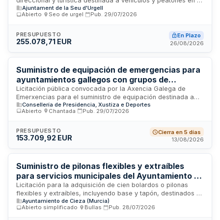
direccional y turística destinada a vehículos y peatones en el
Ajuntament de la Seu d'Urgell
municipio de la Seu d'Urgell. La actuación responde a la
Abierto
·
Seo de urgel
·
Pub.
29/07/2026
necesidad de actualizar la señalización municipal, que se
encuentra desactualizada desde 1995. El proyecto incluye la
colocación de nuevos elementos de señalización, tótems
PRESUPUESTO
En Plazo
255.078,71 EUR
interpretativos, puntos de información y la retirada de la
26/08/2026
señalización existente. El contrato se financia con
aportaciones del Ayuntamiento y del Departament de
Territori, Habitatge i Transició Ecològics.
Suministro de equipación de emergencias para
ayuntamientos gallegos con grupos de
Protección Civil
Licitación pública convocada por la Axencia Galega de
Emerxencias para el suministro de equipación destinada a
Consellería de Presidencia, Xustiza e Deportes
emergencias en ayuntamientos gallegos de menos de 50.000
Abierto
·
Chantada
·
Pub.
29/07/2026
habitantes, mancomunidades y agrupaciones de municipios
que cuenten con grupos de voluntarios de Protección Civil. El
procedimiento es abierto con tramitación común y licitación
PRESUPUESTO
Cierra en 5 días
153.709,92 EUR
electrónica, utilizando criterios múltiples de adjudicación. El
13/08/2026
contrato, cofinanciado en un 60% por fondos europeos
FEDER 2021-2027, se estructura en dos lotes y tiene por
objetivo mejorar la capacidad de respuesta ante
Suministro de pilonas flexibles y extraíbles
emergencias en el territorio gallego.
para servicios municipales del Ayuntamiento de
Cieza
Licitación para la adquisición de cien bolardos o pilonas
flexibles y extraíbles, incluyendo base y tapón, destinados a
Ayuntamiento de Cieza (Murcia)
los servicios municipales del Ayuntamiento de Cieza. El
Abierto simplificado
·
Bullas
·
Pub.
28/07/2026
suministro tiene como finalidad dotar al servicio de
mantenimiento de vías públicas de dispositivos para delimitar