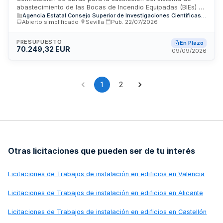
abastecimiento de las Bocas de Incendio Equipadas (BIEs) de
Doñana e Instituto de Microelectrónica de
Agencia Estatal Consejo Superior de Investigaciones Científicas, M.P.
protección contra incendios en el edificio principal de la
Sevilla
Abierto simplificado
·
Sevilla
·
Pub.
22/07/2026
Estación Biológica de Doñana e Instituto de Microelectrónica
de Sevilla. La Oficina Técnica de Obras del CSIC será
responsable del seguimiento y ejecución ordinaria del
PRESUPUESTO
En Plazo
70.249,32 EUR
contrato, con supervisión de la dirección facultativa que
09/09/2026
tendrá acceso a todos los puntos de trabajo y almacenes de
materiales.
1
2
Otras licitaciones que pueden ser de tu interés
Licitaciones de
Trabajos de instalación en edificios en Valencia
Licitaciones de
Trabajos de instalación en edificios en Alicante
Licitaciones de
Trabajos de instalación en edificios en Castellón