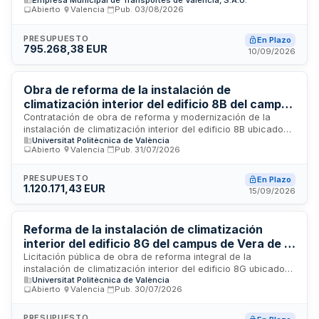
Empresa Municipal de Transportes de Valencia, S.A.U.
contra incendios exterior en el Depósito de San Isidro de la
Abierto
·
Valencia
·
Pub.
03/08/2026
Empresa Municipal de Transportes de Valencia. Incluye la
dirección de obra, coordinación de seguridad y salud,
gestión de residuos, instalación del sistema de alarma y
PRESUPUESTO
En Plazo
795.268,38 EUR
mantenimiento preventivo y correctivo de las instalaciones
10/09/2026
de protección contra incendios. Las obras se ejecutarán
conforme al proyecto de ejecución redactado y se
realizarán en el depósito ubicado en Valencia.
Obra de reforma de la instalación de
climatización interior del edificio 8B del campus
de Vera de la Universitat Politècnica de
Contratación de obra de reforma y modernización de la
instalación de climatización interior del edificio 8B ubicado
València
Universitat Politècnica de València
en el campus de Vera de la Universitat Politècnica de
Abierto
·
Valencia
·
Pub.
31/07/2026
València. Los trabajos incluyen el desmontaje progresivo de
las instalaciones existentes, sustitución de falsos techos en
las zonas objeto de actuación, e instalación de nuevos
PRESUPUESTO
En Plazo
1.120.171,43 EUR
sistemas de refrigeración y calefacción. El proyecto
15/09/2026
contempla la sustitución de enfriadoras aire-agua, fancoils y
recuperadores de calor, manteniendo la potencia frigorífica
existente de 710 kW. La ejecución se realizará minimizando
Reforma de la instalación de climatización
la afección al funcionamiento normal del edificio.
interior del edificio 8G del campus de Vera de la
Universitat Politècnica de València
Licitación pública de obra de reforma integral de la
instalación de climatización interior del edificio 8G ubicado
Universitat Politècnica de València
en el campus de Vera de la Universitat Politècnica de
Abierto
·
Valencia
·
Pub.
30/07/2026
València en Valencia. La Universitat Politècnica de València a
través de su Rectorado convoca esta licitación para la
modernización y mejora de los sistemas de climatización y
PRESUPUESTO