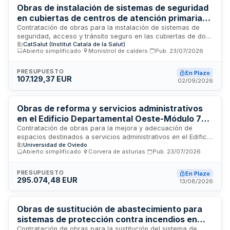
aplicable.
Obras de instalación de sistemas de seguridad
en cubiertas de centros de atención primaria
de Barcelona y Vallès
Contratación de obras para la instalación de sistemas de
seguridad, acceso y tránsito seguro en las cubiertas de dos
CatSalut (Institut Català de la Salut)
lotes de centros de atención primaria ubicados en las
Abierto simplificado
·
Monistrol de calders
·
Pub.
23/07/2026
gerencias de Barcelonès Nord, Maresme, Vallès Occidental
y Vallès Oriental. El proyecto comprende soluciones de
protección y seguridad en cubiertas de instalaciones
PRESUPUESTO
En Plazo
107.129,37 EUR
sanitarias de atención primaria y comunitaria.
02/09/2026
Obras de reforma y servicios administrativos
en el Edificio Departamental Oeste-Módulo 7
del Campus de Viesques de la Universidad de
Contratación de obras para la mejora y adecuación de
espacios destinados a servicios administrativos en el Edificio
Oviedo
Universidad de Oviedo
Departamental Oeste-Módulo 7 ubicado en el Campus de
Abierto simplificado
·
Corvera de asturias
·
Pub.
23/07/2026
Viesques de la Universidad de Oviedo. El proyecto incluye
reformas estructurales y funcionales según las
especificaciones técnicas definidas en el pliego de
PRESUPUESTO
En Plazo
295.074,48 EUR
prescripciones técnicas y proyecto de obras. La ejecución
13/08/2026
se realizará conforme a la normativa de contratación del
sector público y la legislación aplicable a obras de
edificación.
Obras de sustitución de abastecimiento para
sistemas de protección contra incendios en
edificio principal de la Estación Biológica de
Contratación de obras para la sustitución del sistema de