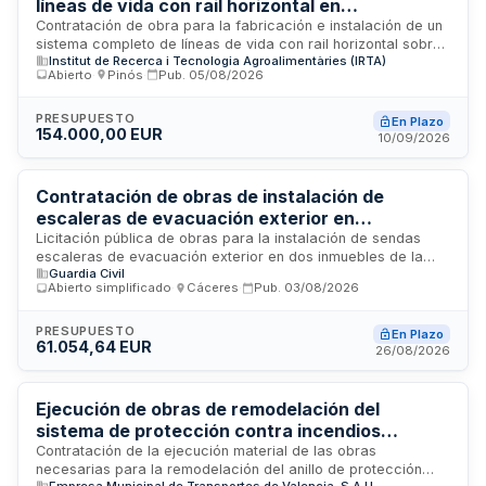
líneas de vida con rail horizontal en
invernadero multi-túnel del Instituto de
Contratación de obra para la fabricación e instalación de un
sistema completo de líneas de vida con rail horizontal sobre
Recerca i Tecnologia Agroalimentàries de
Institut de Recerca i Tecnologia Agroalimentàries (IRTA)
la estructura existente del invernadero multi-túnel ubicado en
Torre Marímón
Abierto
·
Pinós
·
Pub.
05/08/2026
las instalaciones del IRTA de Torre Marímón. Los trabajos
incluyen el diseño, fabricación, transporte e instalación de
todos los componentes del sistema de protección
PRESUPUESTO
En Plazo
154.000,00 EUR
anticaídas, incluyendo los elementos de fijación necesarios
10/09/2026
sobre la estructura metálica del invernadero. El contrato se
tramita mediante procedimiento abierto sujeto a la
legislación de contratación pública.
Contratación de obras de instalación de
escaleras de evacuación exterior en
residencias de la Guardia Civil de Cáceres
Licitación pública de obras para la instalación de sendas
escaleras de evacuación exterior en dos inmuebles de la
Guardia Civil
Comandancia de la Guardia Civil de Cáceres: la Residencia
Abierto simplificado
·
Cáceres
·
Pub.
03/08/2026
de Estudiantes y la Residencia de Unidad. El proyecto se
ejecutará conforme a las especificaciones técnicas
establecidas en la memoria valorada, con un plazo de
PRESUPUESTO
En Plazo
61.054,64 EUR
ejecución de tres meses desde la adjudicación del contrato.
26/08/2026
Ejecución de obras de remodelación del
sistema de protección contra incendios
exterior del Depósito de San Isidro de la
Contratación de la ejecución material de las obras
necesarias para la remodelación del anillo de protección
Empresa Municipal de Transportes de Valencia