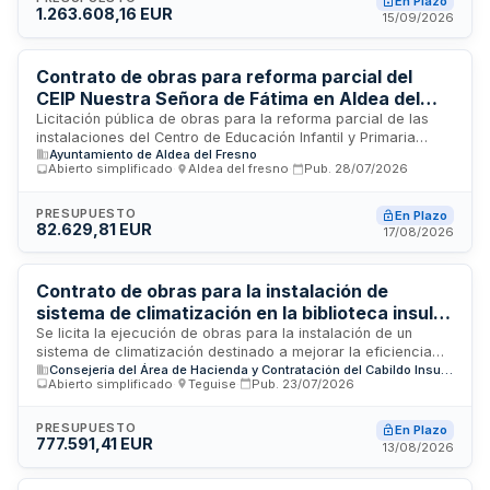
En Plazo
1.263.608,16 EUR
ventilación del edificio. El importe de la obra asciende a
15/09/2026
1.263.608,16 euros. Se trata de trabajos de instalación y
reforma de sistemas mecánicos en edificios de uso
educativo e institucional.
Contrato de obras para reforma parcial del
CEIP Nuestra Señora de Fátima en Aldea del
Fresno
Licitación pública de obras para la reforma parcial de las
instalaciones del Centro de Educación Infantil y Primaria
Ayuntamiento de Aldea del Fresno
Nuestra Señora de Fátima ubicado en Aldea del Fresno. El
Abierto simplificado
·
Aldea del fresno
·
Pub.
28/07/2026
contrato incluye todas las actuaciones necesarias para
mejorar la infraestructura educativa, así como los estudios
de seguridad y salud y gestión de residuos de construcción y
PRESUPUESTO
En Plazo
82.629,81 EUR
demolición requeridos por normativa. Se trata de una obra
17/08/2026
completa susceptible de entrega al uso general sin perjuicio
de futuras ampliaciones.
Contrato de obras para la instalación de
sistema de climatización en la biblioteca insular
de Lanzarote
Se licita la ejecución de obras para la instalación de un
sistema de climatización destinado a mejorar la eficiencia
Consejería del Área de Hacienda y Contratación del Cabildo Insular de Lanzarote
energética de la biblioteca insular ubicada en Lanzarote. El
Abierto simplificado
·
Teguise
·
Pub.
23/07/2026
contrato incluye el suministro, instalación y puesta en
funcionamiento de equipos de climatización, así como todas
las labores complementarias necesarias para la correcta
PRESUPUESTO
En Plazo
777.591,41 EUR
ejecución del proyecto. La entidad contratante es
13/08/2026
responsable de la dirección facultativa y supervisión de los
trabajos, conforme a la normativa de contratación pública