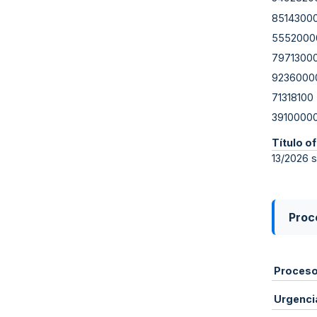
8514300
5552000
7971300
9236000
71318100
3910000
Título of
13/2026 s
Proce
Proces
Urgenci