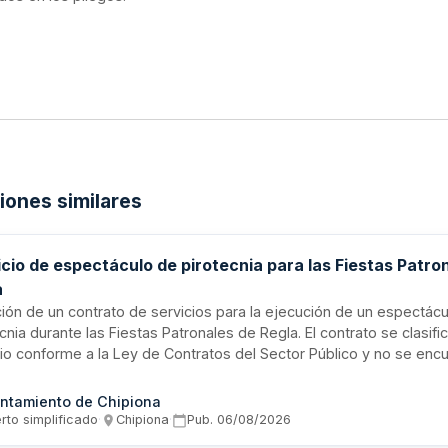
ciones similares
cio de espectáculo de pirotecnia para las Fiestas Patro
a
ación de un contrato de servicios para la ejecución de un espectác
cnia durante las Fiestas Patronales de Regla. El contrato se clasif
cio conforme a la Ley de Contratos del Sector Público y no se enc
ulación armonizada. El presupuesto base de licitación y demás co
ficas se detallan en el Cuadro de Características del Contrato y e
ntamiento de Chipiona
escripciones Técnicas Particulares.
rto simplificado
·
Chipiona
·
Pub.
06/08/2026