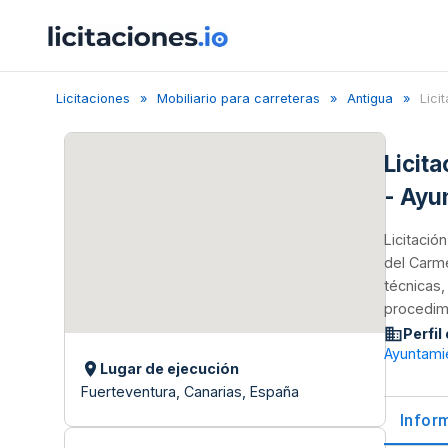
Licitaciones
Mobiliario para carreteras
Antigua
Lici
Licit
- Ayu
Licitació
del Carme
técnicas,
procedimi
Perfil
Ayuntami
Lugar de ejecución
Fuerteventura, Canarias, España
Infor