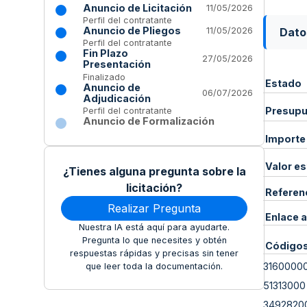
Anuncio de Licitación
11/05/2026
Perfil del contratante
Anuncio de Pliegos
Dato
11/05/2026
Perfil del contratante
Fin Plazo
27/05/2026
Presentación
Finalizado
Estado
Anuncio de
06/07/2026
Adjudicación
Presupue
Perfil del contratante
Anuncio de Formalización
Importe
Valor e
¿Tienes alguna pregunta sobre la
licitación?
Referen
Realizar Pregunta
Enlace a
Nuestra IA está aquí para ayudarte.
Pregunta lo que necesites y obtén
Código
respuestas rápidas y precisas sin tener
3160000
que leer toda la documentación.
51313000
3492820