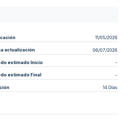
icación
11/05/2026
ma actualización
06/07/2026
odo estimado Inicio
-
odo estimado Final
-
ción
14 Días