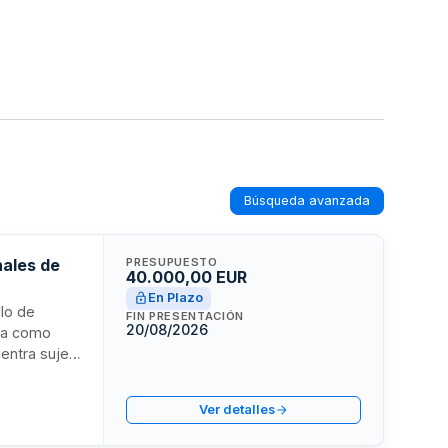
Búsqueda avanzada
nales de
PRESUPUESTO
40.000,00 EUR
En Plazo
ulo de
FIN PRESENTACIÓN
20/08/2026
ica como
uentra sujeto
ndiciones
n el Pliego
Ver detalles