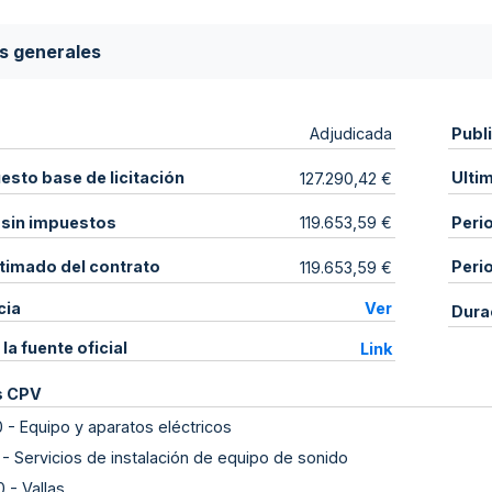
s generales
Publ
Adjudicada
sto base de licitación
Ulti
127.290,42 €
 sin impuestos
Peri
119.653,59 €
stimado del contrato
Peri
119.653,59 €
cia
Ver
Dura
 la fuente oficial
Link
s CPV
0
-
Equipo y aparatos eléctricos
-
Servicios de instalación de equipo de sonido
0
-
Vallas