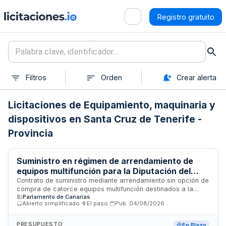
Registro gratuito
Filtros
Orden
Crear alerta
Licitaciones de Equipamiento, maquinaria y
dispositivos en Santa Cruz de Tenerife -
Provincia
Suministro en régimen de arrendamiento de
equipos multifunción para la Diputación del
Común de Canarias
Contrato de suministro mediante arrendamiento sin opción de
compra de catorce equipos multifunción destinados a la
Parlamento de Canarias
sede y oficinas administrativas de la Diputación del Común. El
Abierto simplificado
·
El paso
·
Pub.
04/08/2026
servicio incluye el mantenimiento integral, reparaciones,
piezas y repuestos durante toda la duración del contrato, así
como la prestación de asistencia técnica mediante sistema
PRESUPUESTO
En Plazo