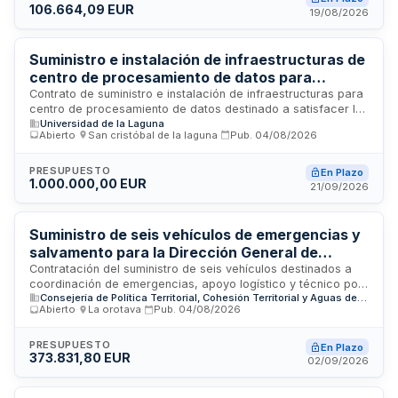
106.664,09 EUR
de gestión de incidencias con atención telefónica. La
19/08/2026
empresa adjudicataria debe entregar informes mensuales
detallados sobre averías y tiempos de respuesta.
Suministro e instalación de infraestructuras de
centro de procesamiento de datos para
servicios de tecnología de la información de la
Contrato de suministro e instalación de infraestructuras para
centro de procesamiento de datos destinado a satisfacer las
Universidad de La Laguna
Universidad de la Laguna
necesidades tecnológicas de la Universidad de La Laguna. El
Abierto
·
San cristóbal de la laguna
·
Pub.
04/08/2026
contrato incluye la adquisición de equipos y componentes
informáticos, así como servicios de soporte técnico in situ.
La ejecución se estructura conforme a lo especificado en el
PRESUPUESTO
En Plazo
1.000.000,00 EUR
pliego de prescripciones técnicas, pudiendo fraccionarse en
21/09/2026
lotes según se determine en la documentación técnica
particular. El régimen jurídico aplicable corresponde a
contratación administrativa de suministros.
Suministro de seis vehículos de emergencias y
salvamento para la Dirección General de
Emergencias del Gobierno de Canarias
Contratación del suministro de seis vehículos destinados a
coordinación de emergencias, apoyo logístico y técnico por
Consejería de Política Territorial, Cohesión Territorial y Aguas de Canarias
parte de la Dirección General de Emergencias del Gobierno
Abierto
·
La orotava
·
Pub.
04/08/2026
de Canarias. El contrato incluye el mantenimiento de los
bienes suministrados y se rige por la Ley de Contratos del
Sector Público. La ejecución del objeto se ajustará a las
PRESUPUESTO
En Plazo
373.831,80 EUR
prescripciones técnicas establecidas, sin división en lotes
02/09/2026
por razones de correcta ejecución técnica.