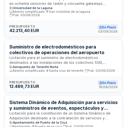
en ochenta sensores de radón y cincuenta gateways
Universidad de la Laguna
destinados a las necesidades administrativas de la
Abierto simplificado
·
San cristóbal de la laguna
·
Universidad de La Laguna. La ejecución se regirá conforme
Pub.
03/08/2026
a las prescripciones técnicas particulares y las cláusulas
administrativas establecidas en los pliegos anexos, pudiendo
PRESUPUESTO
En Plazo
fraccionarse en lotes según lo previsto en la documentación
42.213,40 EUR
03/09/2026
técnica.
Suministro de electrodomésticos para
colectivos de operaciones del aeropuerto
Licitación para el suministro de electrodomésticos
destinados a las instalaciones de los colectivos SSEI,
Aeropuerto de Tenerife Norte
TOAM/COAM y TAPUC/APUC ubicados en el aeropuerto. El
Abierto simplificado
·
Santa cruz de tenerife
·
Pub.
03/08/2026
contrato tiene una duración de tres meses y se ejecutará en
las instalaciones de dichos colectivos. Las proposiciones
deberán presentarse exclusivamente por medios
PRESUPUESTO
En Plazo
12.489,73 EUR
electrónicos a través de la plataforma ELICITA de AENA.
18/08/2026
Sistema Dinámico de Adquisición para servicios
y suministros de eventos, espectáculos y
actividades culturales y deportivas del
Licitación para la constitución de un Sistema Dinámico de
Adquisición destinado a la contratación de servicios y
Ayuntamiento de Puerto de la Cruz
Ayuntamiento de Puerto de la Cruz
suministros necesarios para la celebración de eventos,
Restringido
·
Puerto de la cruz
·
Pub.
03/08/2026