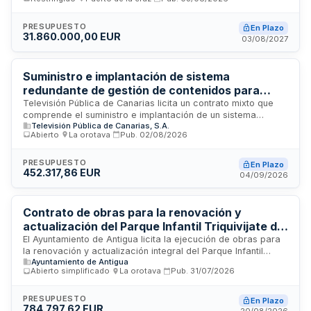
espectáculos públicos y actividades culturales y deportivas
promovidas por el Ayuntamiento de Puerto de la Cruz. El
procedimiento permite a la administración local disponer de
PRESUPUESTO
En Plazo
31.860.000,00 EUR
proveedores preseleccionados para la adquisición ágil de
03/08/2027
recursos, personal, equipamiento y materiales requeridos en
la organización de manifestaciones públicas, festivales,
conciertos, competiciones deportivas y eventos
Suministro e implantación de sistema
comunitarios. Se trata de un acuerdo marco abierto que
redundante de gestión de contenidos para
facilita la contratación dinámica según las necesidades
pantallas LED y servicio técnico especializado
Televisión Pública de Canarias licita un contrato mixto que
puntuales del municipio tinerfeño.
comprende el suministro e implantación de un sistema
de explotación gráfica - Televisión Pública de
Televisión Pública de Canarias, S.A.
redundante para la gestión y reproducción de contenidos
Canarias
Abierto
·
La orotava
·
Pub.
02/08/2026
gráficos en pantallas LED, junto con la prestación del servicio
técnico especializado de explotación gráfica broadcast. Se
trata de un contrato sujeto a regulación armonizada, siendo
PRESUPUESTO
En Plazo
452.317,86 EUR
el servicio técnico la prestación principal y de mayor importe
04/09/2026
económico, mientras que el suministro de equipos constituye
una prestación complementaria. El contrato se somete a la
normativa de protección de datos nacional y de la Unión
Contrato de obras para la renovación y
Europea.
actualización del Parque Infantil Triquivijate del
Ayuntamiento de Antigua
El Ayuntamiento de Antigua licita la ejecución de obras para
la renovación y actualización integral del Parque Infantil
Ayuntamiento de Antigua
Triquivijate. El proyecto incluye la sustitución de la pérgola,
Abierto simplificado
·
La orotava
·
Pub.
31/07/2026
juegos y pavimento existentes por equipamientos
actualizados que cumplan con la normativa vigente. Las
actuaciones responden a la necesidad de conservación y
PRESUPUESTO
En Plazo
784.797,62 EUR
mantenimiento del parque, cuyo deterioro requiere