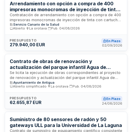
Arrendamiento con opción a compra de 400
impresoras monocromas de inyección de tinta
para la Gerencia de Atención Primaria del Área
Contratación de arrendamiento con opción a compra de 400
impresoras monocromas de inyección de tinta con cartuchos
de Salud de Tenerife
Servicio Canario de la Salud
de alto rendimiento. La Gerencia de Atención Primaria del
Abierto
·
La orotava
·
Pub.
04/08/2026
Área de Salud de Tenerife licita este suministro para renovar
el parque de impresoras de sus centros dependientes. El
contrato incluye mantenimiento de los bienes arrendados,
PRESUPUESTO
En Plazo
279.940,00 EUR
instalación y distribución en los puestos de trabajo. Se trata
02/09/2026
de un contrato administrativo de suministro sujeto a la Ley de
Contratos del Sector Público.
Contrato de obras de renovación y
actualización del parque infantil Agua de
Bueyes del Ayuntamiento de Antigua
Se licita la ejecución de obras correspondientes al proyecto
de renovación y actualización del parque infantil Agua de
Ayuntamiento de Antigua
Bueyes, promovido por el Ayuntamiento de Antigua. Las
Abierto simplificado
·
La orotava
·
Pub.
04/08/2026
actuaciones incluyen la renovación, sustitución y realización
de obras necesarias en el parque infantil conforme al
proyecto técnico redactado por el arquitecto Hugo Rami
PRESUPUESTO
En Plazo
62.655,87 EUR
Pérez, con el fin de ajustarse a la normativa vigente y
24/08/2026
solventar el deterioro de las instalaciones existentes. El
procedimiento es de tipo abierto simplificado con tramitación
ordinaria del gasto anticipada.
Suministro de 80 sensores de radón y 50
gateways ULL para la Universidad de La Laguna
Contrato de suministro de equipamiento científico consistente