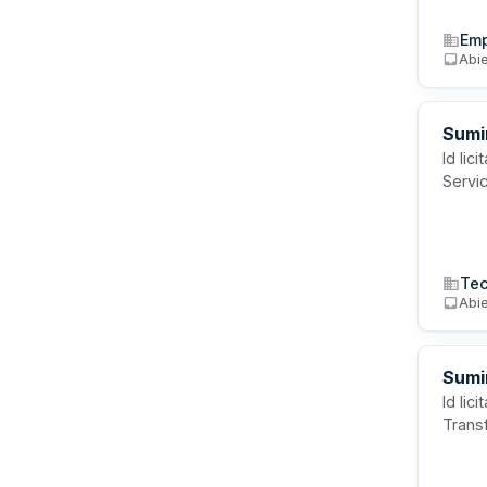
Emp
Abi
Sumi
Id li
Servic
Tec
Abi
Sumi
Id li
Transf