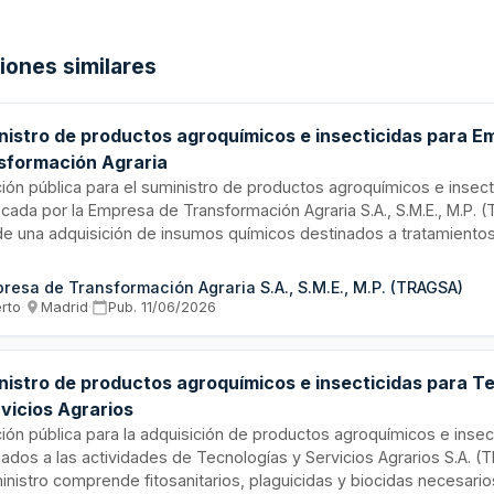
ciones similares
nistro de productos agroquímicos e insecticidas para E
sformación Agraria
ación pública para el suministro de productos agroquímicos e insect
cada por la Empresa de Transformación Agraria S.A., S.M.E., M.P. 
 de una adquisición de insumos químicos destinados a tratamiento
nitarios y control de plagas en actividades de transformación y ges
convocatoria se encuentra en fase de precontractación, con un p
resa de Transformación Agraria S.A., S.M.E., M.P. (TRAGSA)
l de referencia. El contrato busca garantizar el abastecimiento de
erto
·
Madrid
·
Pub.
11/06/2026
cción vegetal de calidad que cumplan con la normativa vigente en
idad y medio ambiente.
nistro de productos agroquímicos e insecticidas para T
vicios Agrarios
ción pública para la adquisición de productos agroquímicos e insec
nados a las actividades de Tecnologías y Servicios Agrarios S.A. 
inistro comprende fitosanitarios, plaguicidas y biocidas necesario