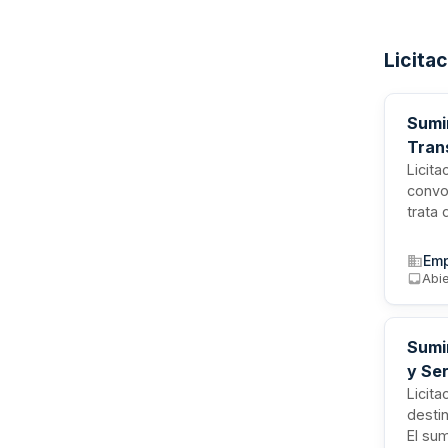
Licita
Sumi
Tran
Licit
convo
trata
fitosa
Esta 
Emp
inicia
Abi
prote
segur
Sumi
y Ser
Licita
desti
El sum