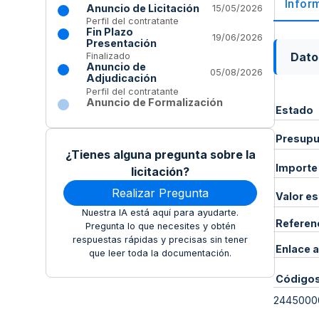
Infor
Anuncio de Licitación
15/05/2026
Perfil del contratante
Fin Plazo
19/06/2026
Presentación
Dato
Finalizado
Anuncio de
05/08/2026
Adjudicación
Perfil del contratante
Anuncio de Formalización
Estado
Presupue
¿Tienes alguna pregunta sobre la
Importe
licitación?
Realizar Pregunta
Valor e
Nuestra IA está aquí para ayudarte.
Referen
Pregunta lo que necesites y obtén
respuestas rápidas y precisas sin tener
Enlace a
que leer toda la documentación.
Código
2445000