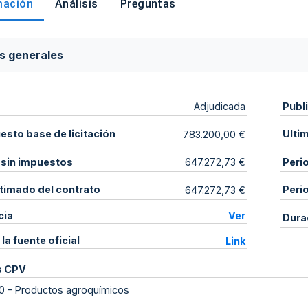
mación
Análisis
Preguntas
s generales
Publ
Adjudicada
sto base de licitación
Ulti
783.200,00 €
 sin impuestos
Peri
647.272,73 €
stimado del contrato
Peri
647.272,73 €
cia
Ver
Dura
 la fuente oficial
Link
s CPV
0
-
Productos agroquímicos