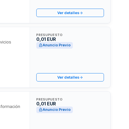
to base de
Ver detalles
lizadas en
PRESUPUESTO
0,01 EUR
vicios
Anuncio Previo
Ver detalles
PRESUPUESTO
0,01 EUR
sformación
Anuncio Previo