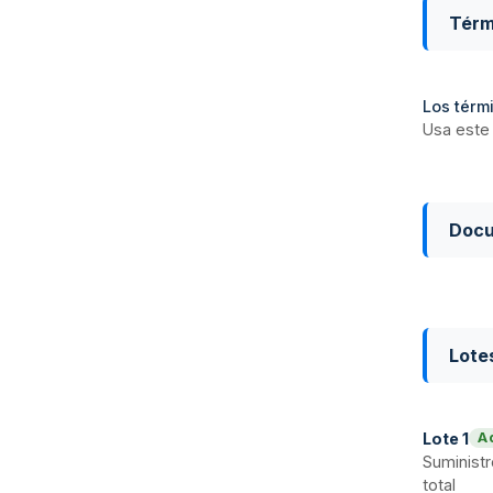
Térm
Los térmi
Usa este 
Doc
Lote
Lote
1
A
Suministr
total