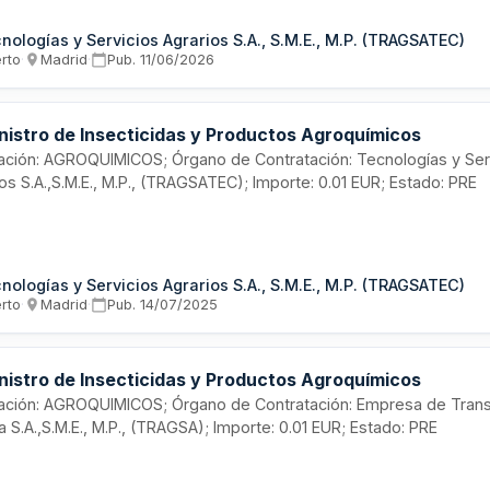
ol de plagas y enfermedades en cultivos agrícolas y forestales. La
atación se realiza mediante procedimiento abierto con presupues
nologías y Servicios Agrarios S.A., S.M.E., M.P. (TRAGSATEC)
icación muy reducido, orientada a empresas proveedoras especia
erto
·
Madrid
·
Pub.
11/06/2026
ctos químicos agrarios.
nistro de Insecticidas y Productos Agroquímicos
citación: AGROQUIMICOS; Órgano de Contratación: Tecnologías y Ser
os S.A.,S.M.E., M.P., (TRAGSATEC); Importe: 0.01 EUR; Estado: PRE
nologías y Servicios Agrarios S.A., S.M.E., M.P. (TRAGSATEC)
erto
·
Madrid
·
Pub.
14/07/2025
nistro de Insecticidas y Productos Agroquímicos
citación: AGROQUIMICOS; Órgano de Contratación: Empresa de Tran
a S.A.,S.M.E., M.P., (TRAGSA); Importe: 0.01 EUR; Estado: PRE