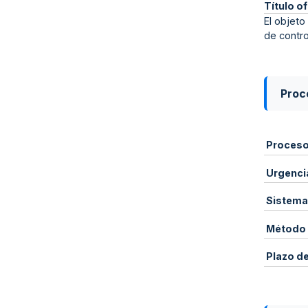
Título of
El objeto
de contro
Proce
Proces
Urgenci
Sistema
Método 
Plazo d