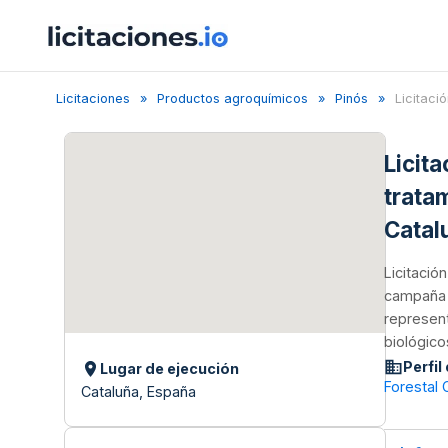
Licitaciones
Productos agroquímicos
Pinós
Licitaci
Licit
trata
Catal
Licitació
campaña d
represent
biológico
Perfil
Lugar de ejecución
Forestal 
Cataluña, España