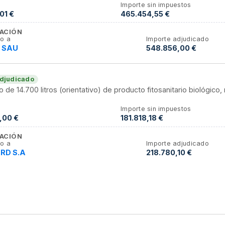
Importe sin impuestos
01 €
465.454,55 €
ACIÓN
o a
Importe adjudicado
e SAU
548.856,00 €
djudicado
o de 14.700 litros (orientativo) de producto fitosanitario biológ
Importe sin impuestos
,00 €
181.818,18 €
ACIÓN
o a
Importe adjudicado
RD S.A
218.780,10 €