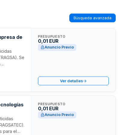
Búsqueda avanzada
mpresa de
PRESUPUESTO
0,01 EUR
Anuncio Previo
icidas
(TRAGSA). Se
s
tión agraria.
resupuesto
Ver detalles
 productos de
 materia de
ecnologías
PRESUPUESTO
0,01 EUR
Anuncio Previo
ticidas
(TRAGSATEC).
s para el