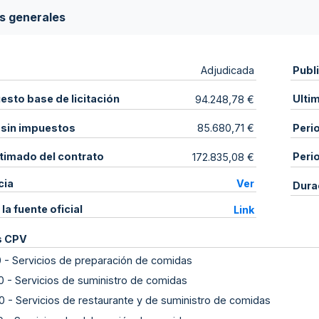
s generales
Publ
Adjudicada
sto base de licitación
Ulti
94.248,78 €
 sin impuestos
Peri
85.680,71 €
stimado del contrato
Peri
172.835,08 €
cia
Ver
Dura
 la fuente oficial
Link
s CPV
0
-
Servicios de preparación de comidas
0
-
Servicios de suministro de comidas
0
-
Servicios de restaurante y de suministro de comidas