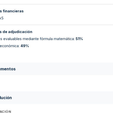
s financieras
 x5
 de adjudicación
ios evaluables mediante fórmula matemática
:
51%
 económica
:
49%
umentos
lución
ACIÓN