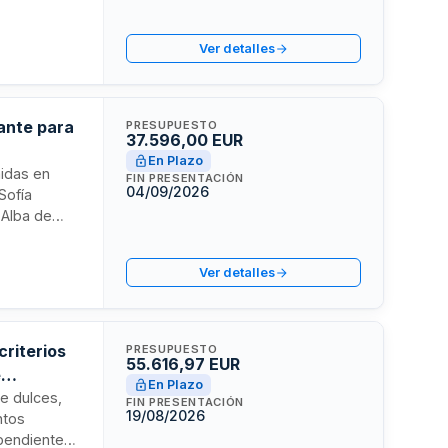
io de
y gestión de
Ver detalles
rante para
PRESUPUESTO
37.596,00 EUR
En Plazo
midas en
FIN PRESENTACIÓN
04/09/2026
Sofía
 Alba de
 diarios en
, con
Ver detalles
criterios
PRESUPUESTO
55.616,97 EUR
e
En Plazo
de dulces,
FIN PRESENTACIÓN
19/08/2026
ntos
ependientes