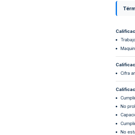
Térm
Califica
Trabaj
Maquina
Califica
Cifra a
Califica
Cumplim
No proh
Capaci
Cumpli
No esta