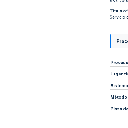
5532200
Título of
Servicio 
Proce
Proces
Urgenci
Sistema
Método 
Plazo d