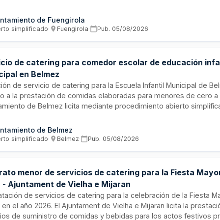
eden adjudicarse a uno o varios licitadores, priorizando criterios
 prestación del servicio. La ejecución se tramita mediante procedi
ntamiento de Fuengirola
o simplificado abreviado.
rto simplificado
·
Fuengirola
·
Pub.
05/08/2026
icio de catering para comedor escolar de educación infa
cipal en Belmez
ción de servicio de catering para la Escuela Infantil Municipal de B
ido a la prestación de comidas elaboradas para menores de cero a t
amiento de Belmez licita mediante procedimiento abierto simplifi
iado la contratación del suministro de menús diarios en modalidad
uración de doce meses iniciándose en septiembre de dos mil veinti
ntamiento de Belmez
cio contempla la entrega diaria de comidas adaptadas a las neces
rto simplificado
·
Belmez
·
Pub.
05/08/2026
ionales e intolerancias de los alumnos.
rato menor de servicios de catering para la Fiesta Mayo
 - Ajuntament de Vielha e Mijaran
atación de servicios de catering para la celebración de la Fiesta M
 en el año 2026. El Ajuntament de Vielha e Mijaran licita la prestac
cios de suministro de comidas y bebidas para los actos festivos