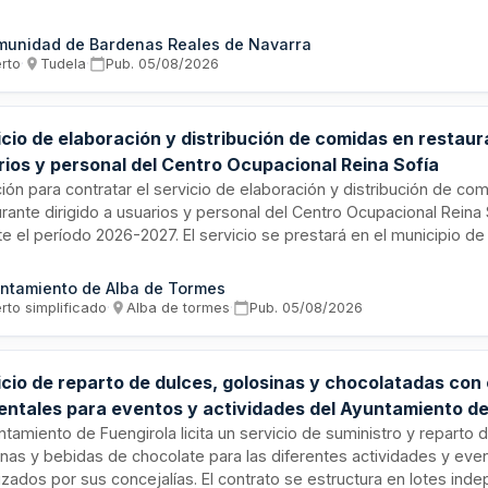
ntaje de infraestructura, provisión de mobiliario y menaje, servic
eros, coordinación del evento, cumplimiento normativo sanitario 
unidad de Bardenas Reales de Navarra
uos.
erto
·
Tudela
·
Pub.
05/08/2026
icio de elaboración y distribución de comidas en restau
rios y personal del Centro Ocupacional Reina Sofía
ción para contratar el servicio de elaboración y distribución de co
rante dirigido a usuarios y personal del Centro Ocupacional Reina 
e el período 2026-2027. El servicio se prestará en el municipio de
s (Salamanca) y comprende la preparación y suministro de menús
stalaciones del centro ocupacional. La duración inicial es de un año
ntamiento de Alba de Tormes
lidad de una prórroga adicional de idéntico período.
rto simplificado
·
Alba de tormes
·
Pub.
05/08/2026
cio de reparto de dulces, golosinas y chocolatadas con 
entales para eventos y actividades del Ayuntamiento d
girola
ntamiento de Fuengirola licita un servicio de suministro y reparto 
inas y bebidas de chocolate para las diferentes actividades y eve
izados por sus concejalías. El contrato se estructura en lotes ind