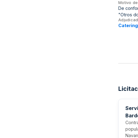
Motivo de
De confor
"Otros d
Adjudicad
Catering
Licita
Servi
Bard
Contra
popul
Navarr