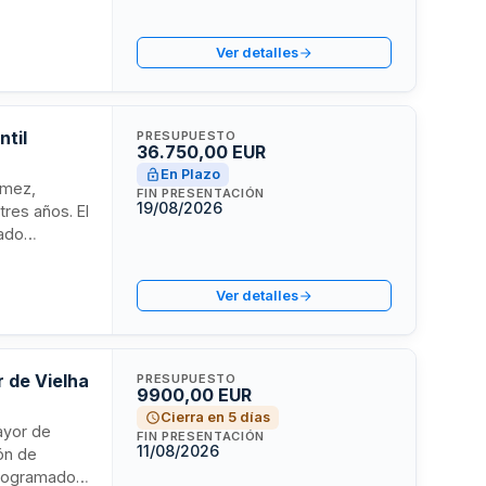
 ambientales
miento
Ver detalles
ntil
PRESUPUESTO
36.750,00 EUR
En Plazo
elmez,
FIN PRESENTACIÓN
19/08/2026
res años. El
cado
 de catering,
séis. El
Ver detalles
idades
r de Vielha
PRESUPUESTO
9900,00 EUR
Cierra en 5 días
ayor de
FIN PRESENTACIÓN
11/08/2026
ión de
 programados