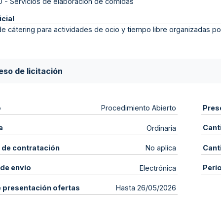
0
-
Servicios de elaboración de comidas
icial
de cátering para actividades de ocio y tiempo libre organizadas po
so de licitación
o
Pres
Procedimiento Abierto
a
Cant
Ordinaria
 de contratación
Cant
No aplica
de envío
Perí
Electrónica
e presentación ofertas
Hasta 26/05/2026