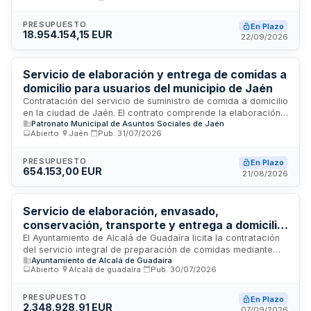
expendedoras y servicios especiales de restauración en las
diferentes sedes de la corporación. El adjudicatario será
responsable de la elaboración y prestación de alimentos,
PRESUPUESTO
En Plazo
18.954.154,15 EUR
bebidas y servicios complementarios, garantizando la
22/09/2026
calidad organoléptica, seguridad alimentaria y cumplimiento
de normativas de sostenibilidad ambiental.
Servicio de elaboración y entrega de comidas a
domicilio para usuarios del municipio de Jaén
Contratación del servicio de suministro de comida a domicilio
en la ciudad de Jaén. El contrato comprende la elaboración y
Patronato Municipal de Asuntos Sociales de Jaén
entrega de comidas para los usuarios del Servicio de
Abierto
·
Jaén
·
Pub.
31/07/2026
Comida a Domicilio, estableciendo las obligaciones,
condiciones técnicas y actividades específicas que debe
asumir y desarrollar el contratista adjudicatario.
PRESUPUESTO
En Plazo
654.153,00 EUR
21/08/2026
Servicio de elaboración, envasado,
conservación, transporte y entrega a domicilio
de comidas preparadas refrigeradas para el
El Ayuntamiento de Alcalá de Guadaíra licita la contratación
del servicio integral de preparación de comidas mediante
Servicio de Ayuda a Domicilio del Ayuntamiento
Ayuntamiento de Alcalá de Guadaíra
sistema de línea fría refrigerada, incluyendo elaboración,
de Alcalá de Guadaíra
Abierto
·
Alcalá de guadaíra
·
Pub.
30/07/2026
envasado, conservación, transporte y entrega a domicilio. El
servicio está destinado a las personas usuarias del Servicio
de Ayuda a Domicilio municipal. Se trata de un contrato de
PRESUPUESTO
En Plazo
2.348.928,91 EUR
servicio sujeto a la Ley de Contratos del Sector Público, con
07/09/2026