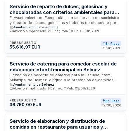
Servicio de reparto de dulces, golosinas y
chocolatadas con criterios ambientales para
eventos y actividades del Ayuntamiento de
El Ayuntamiento de Fuengirola licita un servicio de suministro
y reparto de dulces, golosinas y bebidas de chocolate para
Fuengirola
Ayuntamiento de Fuengirola
las diferentes actividades y eventos organizados por sus
Abierto simplificado
·
Fuengirola
·
Pub.
05/08/2026
concejalías. El contrato se estructura en lotes independientes
que pueden adjudicarse a uno o varios licitadores,
priorizando criterios ambientales en la prestación del
PRESUPUESTO
En Plazo
55.616,97 EUR
servicio. La ejecución se tramita mediante procedimiento
19/08/2026
abierto simplificado abreviado.
Servicio de catering para comedor escolar de
educación infantil municipal en Belmez
Licitación de servicio de catering para la Escuela Infantil
Municipal de Belmez, dirigido a la prestación de comidas
Ayuntamiento de Belmez
elaboradas para menores de cero a tres años. El
Abierto simplificado
·
Belmez
·
Pub.
05/08/2026
Ayuntamiento de Belmez licita mediante procedimiento
abierto simplificado abreviado la contratación del suministro
de menús diarios en modalidad de catering, con duración de
PRESUPUESTO
En Plazo
36.750,00 EUR
doce meses iniciándose en septiembre de dos mil veintiséis.
19/08/2026
El servicio contempla la entrega diaria de comidas
adaptadas a las necesidades nutricionales e intolerancias de
los alumnos.
Servicio de elaboración y distribución de
comidas en restaurante para usuarios y