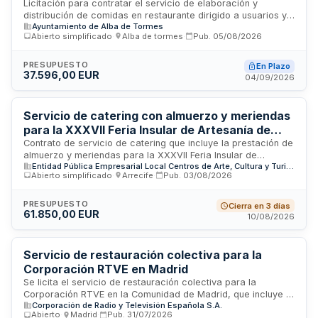
personal del Centro Ocupacional Reina Sofía
Licitación para contratar el servicio de elaboración y
distribución de comidas en restaurante dirigido a usuarios y
Ayuntamiento de Alba de Tormes
personal del Centro Ocupacional Reina Sofía durante el
Abierto simplificado
·
Alba de tormes
·
Pub.
05/08/2026
período 2026-2027. El servicio se prestará en el municipio de
Alba de Tormes (Salamanca) y comprende la preparación y
suministro de menús diarios en las instalaciones del centro
PRESUPUESTO
En Plazo
37.596,00 EUR
ocupacional. La duración inicial es de un año, con posibilidad
04/09/2026
de una prórroga adicional de idéntico período.
Servicio de catering con almuerzo y meriendas
para la XXXVII Feria Insular de Artesanía de
Lanzarote
Contrato de servicio de catering que incluye la prestación de
almuerzo y meriendas para la XXXVII Feria Insular de
Entidad Pública Empresarial Local Centros de Arte, Cultura y Turismo de Lanzarote
Artesanía de Lanzarote en el año 2026. El servicio es licitado
Abierto simplificado
·
Arrecife
·
Pub.
03/08/2026
por los Centros de Arte, Cultura y Turismo de Lanzarote. La
adjudicación se realizará conforme a criterios de mejor
relación calidad-precio, considerando aspectos económicos
PRESUPUESTO
Cierra en 3 días
61.850,00 EUR
y técnicos previamente ponderados. El contratista deberá
10/08/2026
cumplir con la normativa de higiene alimentaria y de
manipulación de alimentos, así como con las condiciones
especiales de ejecución establecidas en el pliego.
Servicio de restauración colectiva para la
Corporación RTVE en Madrid
Se licita el servicio de restauración colectiva para la
Corporación RTVE en la Comunidad de Madrid, que incluye la
Corporación de Radio y Televisión Española S.A.
gestión integral de comedor colectivo, cafetería, máquinas
Abierto
·
Madrid
·
Pub.
31/07/2026