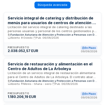
Búsqueda avanzada
Servicio integral de catering y distribución de
menús para usuarios de centros de atención y
alojamiento de la Fundación Asturiana de
Licitación del servicio integral de catering destinado a las
personas usuarias y personal de los centros gestionados por
Atención a Personas con Discapacidades
Fundación Asturiana de Atención y Protección a Personas con Discapacidades y Dependencias (FASAD) M.P.
la Fundación Asturiana de Atención y Protección a Personas
Abierto
·
Oviedo
·
Pub.
06/08/2026
con Discapacidades y/o Dependencias Medio Propio. El
servicio comprende la elaboración, suministro, transporte,
distribución, emplatado y servicio de menús, así como la
PRESUPUESTO
En Plazo
2.038.052,57 EUR
recogida y gestión de residuos. Los alimentos serán de
09/09/2026
primera calidad, preferentemente frescos y de temporada,
adaptados a las necesidades nutricionales específicas de
los usuarios. Se prestará en múltiples centros con diferentes
Servicio de restauración y alimentación en el
modalidades de comidas: almuerzos, meriendas y pensión
Centro de Adultos de La Arboleya
completa.
Licitación de un servicio integral de restauración alimentaria
para el Centro de Adultos de La Arboleya. El contrato abarca
Fundación Asturiana de Atención y Protección a Personas con Discapacidades y Dependencias (FASAD) M.P.
la elaboración, distribución y servicio de menús y dietas,
Abierto
·
Meres - tiñana - siero
·
Pub.
06/08/2026
incluyendo el suministro de materias primas, menaje,
bandejas isotérmicas y productos de limpieza y
desinfección. La empresa adjudicataria será responsable de
PRESUPUESTO
En Plazo
1.180.206,19 EUR
la gestión completa del servicio de comedor, garantizando la
09/09/2026
calidad nutricional y la seguridad alimentaria según la
normativa vigente.