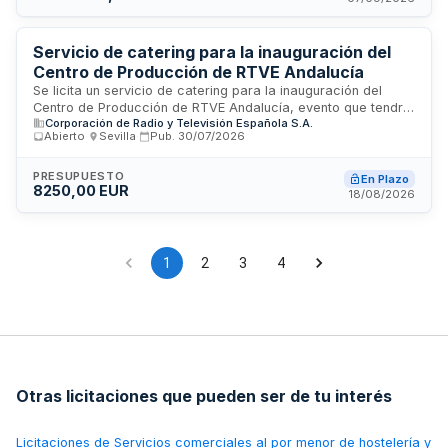
procedimiento de adjudicación abierto donde cualquier
empresa interesada puede presentar proposición. La
adjudicación recaerá en la oferta más ventajosa conforme a
Servicio de catering para la inauguración del
los criterios de valoración establecidos en el pliego.
Centro de Producción de RTVE Andalucía
Se licita un servicio de catering para la inauguración del
Centro de Producción de RTVE Andalucía, evento que tendrá
Corporación de Radio y Televisión Española S.A.
lugar en Sevilla. El contrato incluye el suministro de comidas
Abierto
·
Sevilla
·
Pub.
30/07/2026
para el acto inaugural, con gestión integral de la prestación
del servicio incluyendo transporte, aprovisionamiento y
montaje. RTVE, a través de su Dirección de Comunicación,
PRESUPUESTO
En Plazo
8250,00 EUR
será responsable de supervisar la ejecución y garantizar el
18/08/2026
cumplimiento de los estándares de calidad, higiene
alimentaria e igualdad de género establecidos.
1
2
3
4
Otras licitaciones que pueden ser de tu interés
Licitaciones de
Servicios comerciales al por menor de hostelería y