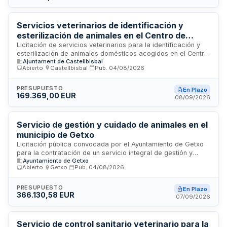
será prestado en las instalaciones municipales y requiere
atención continua a la población animal del municipio,
garantizando el bienestar de los animales y facilitando su
Servicios veterinarios de identificación y
reintegración mediante adopción responsable.
esterilización de animales en el Centro de
Acogida de Animales Domésticos de
Licitación de servicios veterinarios para la identificación y
esterilización de animales domésticos acogidos en el Centro
Castellbisbal
Ajuntament de Castellbisbal
de Acogida de Animales Domésticos (CAAD) de
Abierto
·
Castellbisbal
·
Pub.
04/08/2026
Castellbisbal. El contrato incluye procedimientos de
esterilización en perros y gatos, tanto de los animales del
centro como de colonias felinas, así como servicios de
PRESUPUESTO
En Plazo
169.369,00 EUR
identificación mediante microchip y cartilla. El objeto se
08/09/2026
estructura mediante precios unitarios máximos sobre los que
los licitadores pueden aplicar bajas, con un presupuesto
máximo de dos años de duración y posibilidad de prórrogas
Servicio de gestión y cuidado de animales en el
anuales.
municipio de Getxo
Licitación pública convocada por el Ayuntamiento de Getxo
para la contratación de un servicio integral de gestión y
Ayuntamiento de Getxo
cuidado de animales en el municipio. El servicio comprende
Abierto
·
Getxo
·
Pub.
04/08/2026
actividades relacionadas con el bienestar animal, manejo,
atención veterinaria y control poblacional de animales
domésticos y de utilidad en la localidad. Esta contratación
PRESUPUESTO
En Plazo
366.130,58 EUR
permite al municipio garantizar el cumplimiento de
07/09/2026
normativas de protección animal y ofrecer servicios de
calidad a la comunidad. El importe de la adjudicación
asciende a 366.130,58 euros.
Servicio de control sanitario veterinario para la