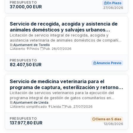
mantener la salud y operatividad de los caninos utilizados en
PRESUPUESTO
En Plazo
37.000,00 EUR
operaciones de rescate y emergencias.
27/08/2026
Servicio de recogida, acogida y asistencia de
animales domésticos y salvajes urbanos
abandonados, perdidos o heridos en vía pública
Licitación de servicio integral de recogida, acogida y
asistencia veterinaria de animales domésticos de compañía
- Ajuntament de Torelló
Ajuntament de Torelló
y fauna urbana abandonados, perdidos, heridos o
Abierto
·
Pinós
·
Pub.
28/07/2026
decomisados encontrados en espacios públicos. Incluye
tareas de auxilio a actuaciones judiciales y administrativas
de cuerpos de seguridad y departamento de salud pública
PRESUPUESTO
Anuncio Previo
82.407,50 EUR
municipal. El Ajuntament de Torelló requiere un operador
cualificado para gestionar la captación, custodia temporal,
atención sanitaria básica y derivación de animales a
recursos especializados, así como apoyo técnico en
Servicio de medicina veterinaria para el
intervenciones relacionadas con animales de las autoridades
programa de captura, esterilización y retorno
competentes.
de gatos comunitarios del Ayuntamiento de
Licitación de servicios veterinarios para la ejecución del
programa integral de gestión de gatos comunitarios en
Lleida
Ajuntament de Lleida
Lleida. El contrato incluye actividades de captura,
Abierto simplificado
·
Lleida
·
Pub.
27/07/2026
esterilización, retorno, identificación electrónica,
vacunación, desparasitación, revisión sanitaria y otras
actuaciones veterinarias complementarias necesarias para
PRESUPUESTO
Cierra en 5 días
137.977,80 EUR
el control poblacional y sanitario de colonias felinas del
12/08/2026
municipio.