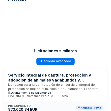
Licitaciones similares
Búsqueda avanzada
Servicio integral de captura, protección y
adopción de animales vagabundos y
abandonados en Salamanca
Licitación para la contratación de un servicio integral de
protección animal en el municipio de Salamanca. El contrato
Ayuntamiento de Salamanca
incluye la captura y recogida de animales vagabundos y
Abierto
·
Salamanca
·
Pub.
05/08/2026
abandonados, la gestión y funcionamiento del centro
municipal de protección animal, el cuidado y manejo de
colonias de gatos comunitarios, así como la organización y
PRESUPUESTO
Anuncio Previo
873.020,34 EUR
desarrollo del programa municipal de adopciones. El servicio