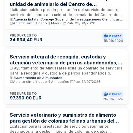
unidad de animalario del Centro de
Investigaciones Biológicas Margarita Salas
Licitación pública para la prestación del servicio de control
sanitario destinado a la unidad de animalario del Centro de
Agencia Estatal Consejo Superior de Investigaciones Científicas, M.P.
Investigaciones Biológicas Margarita Salas, dependiente del
Abierto simplificado
·
Madrid
·
Pub.
03/08/2026
Consejo Superior de Investigaciones Científicas. El contrato
comprende la realización de actividades de vigilancia y
control sanitario en las instalaciones de cría y mantenimiento
PRESUPUESTO
En Plazo
34.934,40 EUR
de animales de laboratorio utilizados en investigación
15/09/2026
científica.
Servicio integral de recogida, custodia y
atención veterinaria de perros abandonados,
gestión de colonias felinas y suministro de
El Ayuntamiento de Almussafes licita un contrato de servicios
para la recogida y custodia de perros abandonados o
alimento para animales - Ayuntamiento de
Ayuntamiento de Almussafes
extraviados en vía pública e instalaciones municipales,
Almussafes
Abierto simplificado
·
Almusafes
·
Pub.
31/07/2026
atención veterinaria de los animales, gestión de colonias
felinas mediante proyecto CER y suministro de alimento. El
contrato comprende tres lotes diferenciados: custodia de
PRESUPUESTO
En Plazo
97.350,00 EUR
perros y gestión de colonias felinas, servicios veterinarios, y
25/08/2026
suministro de alimento para animales. Se trata de un contrato
administrativo de servicios con duración inicial de un año,
sometido a la Ley de Contratos del Sector Público.
Servicio veterinario y suministro de alimento
para gestión de colonias felinas urbanas del
municipio
Licitación para la prestación de servicios veterinarios
destinados a la gestión integral de colonias de gatos