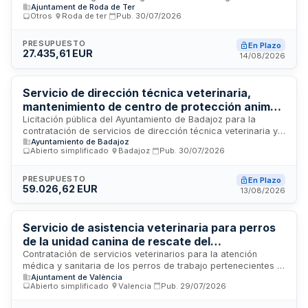
Ajuntament de Roda de Ter
urbanos, incluyendo atención sanitaria y el suministro de
Otros
·
Roda de ter
·
Pub.
30/07/2026
alimento para su alimentación, conforme al programa
municipal de gestión ética de colonias felinas. El contrato se
adjudicará mediante procedimiento abierto simplificado
PRESUPUESTO
En Plazo
27.435,61 EUR
abreviado considerando criterios de mejor calidad-precio.
14/08/2026
Servicio de dirección técnica veterinaria,
mantenimiento de centro de protección animal
y recogida de animales en vía pública para el
Licitación pública del Ayuntamiento de Badajoz para la
contratación de servicios de dirección técnica veterinaria y
Ayuntamiento de Badajoz
Ayuntamiento de Badajoz
gestión integral del centro de protección animal municipal,
Abierto simplificado
·
Badajoz
·
Pub.
30/07/2026
incluyendo el mantenimiento de las instalaciones, la recogida
de animales vivos abandonados o extraviados en la vía
pública y la retirada de cadáveres de animales en el término
PRESUPUESTO
En Plazo
59.026,62 EUR
municipal de Badajoz y sus pedanías. El servicio comprende
13/08/2026
la supervisión técnica veterinaria, cuidado de los animales
alojados y gestión de la recogida y transporte de fauna.
Servicio de asistencia veterinaria para perros
de la unidad canina de rescate del
departamento de bomberos, prevención,
Contratación de servicios veterinarios para la atención
médica y sanitaria de los perros de trabajo pertenecientes a
intervención en emergencias y protección civil
Ajuntament de València
la unidad canina de rescate del departamento de bomberos
Abierto simplificado
·
Valencia
·
Pub.
29/07/2026
y protección civil. El contrato incluye la prestación de
cuidados veterinarios especializados necesarios para