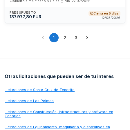
Abierto simplificado
·
Lleida
·
Pub.
27/07/2026
esterilización, retorno, identificación electrónica,
vacunación, desparasitación, revisión sanitaria y otras
actuaciones veterinarias complementarias necesarias para
PRESUPUESTO
Cierra en 5 días
137.977,80 EUR
el control poblacional y sanitario de colonias felinas del
12/08/2026
municipio.
1
2
3
Otras licitaciones que pueden ser de tu interés
Licitaciones de
Santa Cruz de Tenerife
Licitaciones de
Las Palmas
Licitaciones de
Construcción, infraestructuras y software en
Canarias
Licitaciones de
Equipamiento, maquinaria y dispositivos en