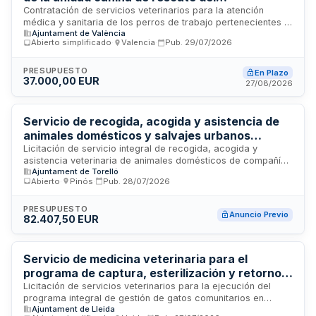
departamento de bomberos, prevención,
Contratación de servicios veterinarios para la atención
médica y sanitaria de los perros de trabajo pertenecientes a
intervención en emergencias y protección civil
Ajuntament de València
la unidad canina de rescate del departamento de bomberos
Abierto simplificado
·
Valencia
·
Pub.
29/07/2026
y protección civil. El contrato incluye la prestación de
cuidados veterinarios especializados necesarios para
mantener la salud y operatividad de los caninos utilizados en
PRESUPUESTO
En Plazo
37.000,00 EUR
operaciones de rescate y emergencias.
27/08/2026
Servicio de recogida, acogida y asistencia de
animales domésticos y salvajes urbanos
abandonados, perdidos o heridos en vía pública
Licitación de servicio integral de recogida, acogida y
asistencia veterinaria de animales domésticos de compañía
- Ajuntament de Torelló
Ajuntament de Torelló
y fauna urbana abandonados, perdidos, heridos o
Abierto
·
Pinós
·
Pub.
28/07/2026
decomisados encontrados en espacios públicos. Incluye
tareas de auxilio a actuaciones judiciales y administrativas
de cuerpos de seguridad y departamento de salud pública
PRESUPUESTO
Anuncio Previo
82.407,50 EUR
municipal. El Ajuntament de Torelló requiere un operador
cualificado para gestionar la captación, custodia temporal,
atención sanitaria básica y derivación de animales a
recursos especializados, así como apoyo técnico en
Servicio de medicina veterinaria para el
intervenciones relacionadas con animales de las autoridades
programa de captura, esterilización y retorno
competentes.
de gatos comunitarios del Ayuntamiento de
Licitación de servicios veterinarios para la ejecución del
programa integral de gestión de gatos comunitarios en
Lleida
Ajuntament de Lleida
Lleida. El contrato incluye actividades de captura,