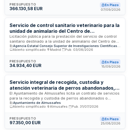
domésticos y de utilidad en la localidad. Esta contratación
PRESUPUESTO
En Plazo
366.130,58 EUR
permite al municipio garantizar el cumplimiento de
07/09/2026
normativas de protección animal y ofrecer servicios de
calidad a la comunidad. El importe de la adjudicación
asciende a 366.130,58 euros.
Servicio de control sanitario veterinario para la
unidad de animalario del Centro de
Investigaciones Biológicas Margarita Salas
Licitación pública para la prestación del servicio de control
sanitario destinado a la unidad de animalario del Centro de
Agencia Estatal Consejo Superior de Investigaciones Científicas, M.P.
Investigaciones Biológicas Margarita Salas, dependiente del
Abierto simplificado
·
Madrid
·
Pub.
03/08/2026
Consejo Superior de Investigaciones Científicas. El contrato
comprende la realización de actividades de vigilancia y
control sanitario en las instalaciones de cría y mantenimiento
PRESUPUESTO
En Plazo
34.934,40 EUR
de animales de laboratorio utilizados en investigación
15/09/2026
científica.
Servicio integral de recogida, custodia y
atención veterinaria de perros abandonados,
gestión de colonias felinas y suministro de
El Ayuntamiento de Almussafes licita un contrato de servicios
para la recogida y custodia de perros abandonados o
alimento para animales - Ayuntamiento de
Ayuntamiento de Almussafes
extraviados en vía pública e instalaciones municipales,
Almussafes
Abierto simplificado
·
Almusafes
·
Pub.
31/07/2026
atención veterinaria de los animales, gestión de colonias
felinas mediante proyecto CER y suministro de alimento. El
contrato comprende tres lotes diferenciados: custodia de
PRESUPUESTO
En Plazo
97.350,00 EUR
perros y gestión de colonias felinas, servicios veterinarios, y
25/08/2026
suministro de alimento para animales. Se trata de un contrato