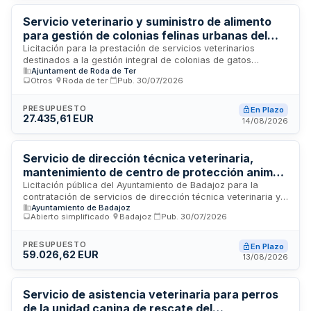
administrativo de servicios con duración inicial de un año,
sometido a la Ley de Contratos del Sector Público.
Servicio veterinario y suministro de alimento
para gestión de colonias felinas urbanas del
municipio
Licitación para la prestación de servicios veterinarios
destinados a la gestión integral de colonias de gatos
Ajuntament de Roda de Ter
urbanos, incluyendo atención sanitaria y el suministro de
Otros
·
Roda de ter
·
Pub.
30/07/2026
alimento para su alimentación, conforme al programa
municipal de gestión ética de colonias felinas. El contrato se
adjudicará mediante procedimiento abierto simplificado
PRESUPUESTO
En Plazo
27.435,61 EUR
abreviado considerando criterios de mejor calidad-precio.
14/08/2026
Servicio de dirección técnica veterinaria,
mantenimiento de centro de protección animal
y recogida de animales en vía pública para el
Licitación pública del Ayuntamiento de Badajoz para la
contratación de servicios de dirección técnica veterinaria y
Ayuntamiento de Badajoz
Ayuntamiento de Badajoz
gestión integral del centro de protección animal municipal,
Abierto simplificado
·
Badajoz
·
Pub.
30/07/2026
incluyendo el mantenimiento de las instalaciones, la recogida
de animales vivos abandonados o extraviados en la vía
pública y la retirada de cadáveres de animales en el término
PRESUPUESTO
En Plazo
59.026,62 EUR
municipal de Badajoz y sus pedanías. El servicio comprende
13/08/2026
la supervisión técnica veterinaria, cuidado de los animales
alojados y gestión de la recogida y transporte de fauna.
Servicio de asistencia veterinaria para perros
de la unidad canina de rescate del