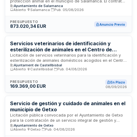
protección animal en el municipio de Salamanca. El contrato
Ayuntamiento de Salamanca
incluye la captura y recogida de animales vagabundos y
Abierto
·
Salamanca
·
Pub.
05/08/2026
abandonados, la gestión y funcionamiento del centro
municipal de protección animal, el cuidado y manejo de
colonias de gatos comunitarios, así como la organización y
PRESUPUESTO
Anuncio Previo
873.020,34 EUR
desarrollo del programa municipal de adopciones. El servicio
será prestado en las instalaciones municipales y requiere
atención continua a la población animal del municipio,
garantizando el bienestar de los animales y facilitando su
Servicios veterinarios de identificación y
reintegración mediante adopción responsable.
esterilización de animales en el Centro de
Acogida de Animales Domésticos de
Licitación de servicios veterinarios para la identificación y
esterilización de animales domésticos acogidos en el Centro
Castellbisbal
Ajuntament de Castellbisbal
de Acogida de Animales Domésticos (CAAD) de
Abierto
·
Castellbisbal
·
Pub.
04/08/2026
Castellbisbal. El contrato incluye procedimientos de
esterilización en perros y gatos, tanto de los animales del
centro como de colonias felinas, así como servicios de
PRESUPUESTO
En Plazo
169.369,00 EUR
identificación mediante microchip y cartilla. El objeto se
08/09/2026
estructura mediante precios unitarios máximos sobre los que
los licitadores pueden aplicar bajas, con un presupuesto
máximo de dos años de duración y posibilidad de prórrogas
Servicio de gestión y cuidado de animales en el
anuales.
municipio de Getxo
Licitación pública convocada por el Ayuntamiento de Getxo
para la contratación de un servicio integral de gestión y
Ayuntamiento de Getxo
cuidado de animales en el municipio. El servicio comprende
Abierto
·
Getxo
·
Pub.
04/08/2026
actividades relacionadas con el bienestar animal, manejo,
atención veterinaria y control poblacional de animales