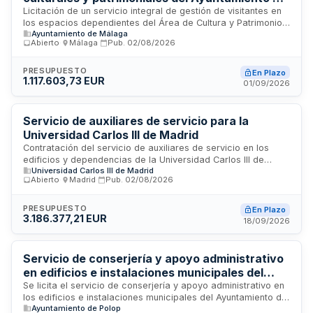
Málaga
Licitación de un servicio integral de gestión de visitantes en
los espacios dependientes del Área de Cultura y Patrimonio
Ayuntamiento de Málaga
Histórico del Ayuntamiento de Málaga. El adjudicatario será
Abierto
·
Málaga
·
Pub.
02/08/2026
responsable de la atención, información y control de acceso
a los visitantes en instalaciones culturales y patrimoniales
municipales. El contrato incluye la designación de un
PRESUPUESTO
En Plazo
1.117.603,73 EUR
coordinador de trabajos y contempla prestaciones directas
01/09/2026
a la ciudadanía, con duración plurianual distribuida en
anualidades según lo establecido en el presupuesto
municipal.
Servicio de auxiliares de servicio para la
Universidad Carlos III de Madrid
Contratación del servicio de auxiliares de servicio en los
edificios y dependencias de la Universidad Carlos III de
Universidad Carlos III de Madrid
Madrid. El servicio comprende tareas de limpieza,
Abierto
·
Madrid
·
Pub.
02/08/2026
mantenimiento y apoyo general en los campus y centros de
la institución educativa. La empresa adjudicataria deberá
prestar el servicio conforme a los requisitos técnicos y
PRESUPUESTO
En Plazo
3.186.377,21 EUR
administrativos establecidos en los pliegos, garantizando la
18/09/2026
calidad de la prestación mediante personal cualificado y
supervisión continua.
Servicio de conserjería y apoyo administrativo
en edificios e instalaciones municipales del
Ayuntamiento de Polop de la Marina
Se licita el servicio de conserjería y apoyo administrativo en
los edificios e instalaciones municipales del Ayuntamiento de
Ayuntamiento de Polop
Polop de la Marina. El servicio comprende la prestación de