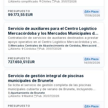
Abierto simplificado
·
Chirles
·
Pub.
31/07/2026
un puesto de conserje y otro de auxiliar administrativo,
encargados de la apertura y cierre de dependencias, control
de accesos, atención básica al público, apoyo logístico a la
PRESUPUESTO
En Plazo
99.173,55 EUR
actividad municipal y apoyo administrativo elemental. El
17/08/2026
servicio se prestará en la Casa Consistorial, Biblioteca
Municipal, Polideportivo, Edificio Multiusos, Complejo Piscina,
Centros Sociales y otras dependencias de titularidad
Servicio de auxiliares para el Centro Logístico
municipal según la programación del Ayuntamiento.
Mercacórdoba y los Mercados Municipales de
Córdoba
Contratación de servicios de auxiliares destinados a prestar
apoyo operativo en el Centro Logístico Mercacórdoba y en
Mercados Centrales de Abastecimiento de Córdoba, Mercacórdoba, S.A.
los Mercados Municipales de Córdoba. El servicio
Abierto
·
Córdoba
·
Pub.
31/07/2026
comprende prestaciones de carácter logístico y de soporte
en las instalaciones municipales de abastecimiento. La
entidad adjudicadora es Mercacórdoba, S.A., organismo de
PRESUPUESTO
En Plazo
727.650,51 EUR
sector público que se rige por sus propias instrucciones
14/09/2026
internas de contratación según la legislación aplicable.
Servicio de gestión integral de piscinas
municipales de Brunete
Se licita el servicio de gestión completa de las piscinas
municipales cubierta y de verano de Brunete, incluyendo
Ayuntamiento de Brunete
funciones de socorrismo, recepción, limpieza y
Abierto
·
Madrid
·
Pub.
30/07/2026
mantenimiento de instalaciones. El contrato abarca la
planificación, programación, coordinación e impartición de
actividades durante la temporada de apertura, así como el
PRESUPUESTO
En Plazo