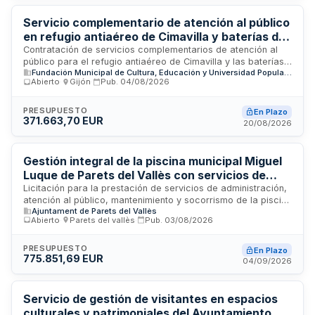
conserje y mantenimiento de espacios públicos.
Servicio complementario de atención al público
en refugio antiaéreo de Cimavilla y baterías de
costa de Gijón
Contratación de servicios complementarios de atención al
público para el refugio antiaéreo de Cimavilla y las baterías
Fundación Municipal de Cultura, Educación y Universidad Popular de Gijón
de costa de Gijón, equipamientos dependientes de la
Abierto
·
Gijón
·
Pub.
04/08/2026
Fundación Municipal de Cultura, Educación y Universidad
Popular del Ayuntamiento de Gijón. El servicio incluye control
de acceso, información general, gestión de entradas,
PRESUPUESTO
En Plazo
371.663,70 EUR
atención a visitantes, vigilancia del equipamiento y
20/08/2026
realización de encuestas. Se realiza mediante procedimiento
abierto con condición social.
Gestión integral de la piscina municipal Miguel
Luque de Parets del Vallès con servicios de
atención, administración, mantenimiento y
Licitación para la prestación de servicios de administración,
atención al público, mantenimiento y socorrismo de la piscina
socorrismo
Ajuntament de Parets del Vallès
municipal Miguel Luque ubicada en Parets del Vallès. El
Abierto
·
Parets del vallès
·
Pub.
03/08/2026
contrato se divide en dos lotes: el primero comprende la
atención al público, administración y mantenimiento de las
instalaciones; el segundo está dedicado al servicio de
PRESUPUESTO
En Plazo
775.851,69 EUR
socorrismo. Los licitadores pueden presentar ofertas a uno,
04/09/2026
varios o todos los lotes según sus capacidades.
Servicio de gestión de visitantes en espacios
culturales y patrimoniales del Ayuntamiento de