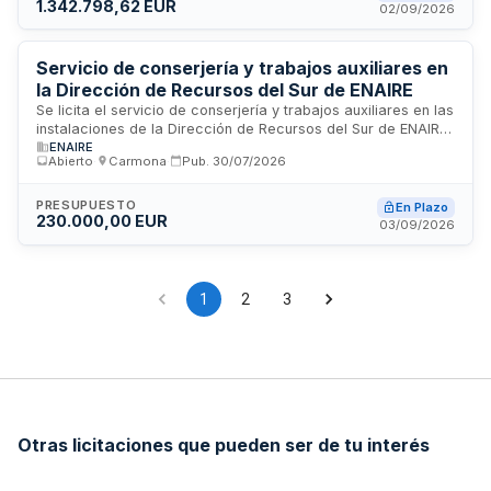
1.342.798,62 EUR
mantenimiento preventivo durante el cierre. El Ayuntamiento
02/09/2026
de Brunete es el organismo contratante, responsable de
garantizar el funcionamiento operativo y la seguridad de
ambas instalaciones deportivas municipales.
Servicio de conserjería y trabajos auxiliares en
la Dirección de Recursos del Sur de ENAIRE
Se licita el servicio de conserjería y trabajos auxiliares en las
instalaciones de la Dirección de Recursos del Sur de ENAIRE,
ENAIRE
empresa pública del sector de navegación aérea. El contrato
Abierto
·
Carmona
·
Pub.
30/07/2026
está reservado exclusivamente a Centros Especiales de
Empleo de Iniciativa Social conforme a la disposición
adicional cuarta de la Ley de Contratos del Sector Público. El
PRESUPUESTO
En Plazo
230.000,00 EUR
procedimiento es abierto en garantía de publicidad y
03/09/2026
concurrencia, sin división en lotes por la naturaleza técnica y
coordinación requerida del servicio.
1
2
3
Otras licitaciones que pueden ser de tu interés