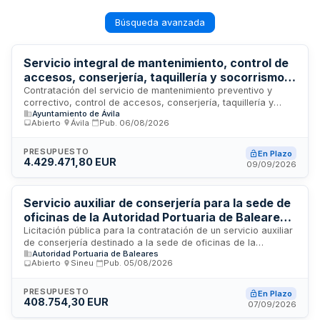
Búsqueda avanzada
Servicio integral de mantenimiento, control de
accesos, conserjería, taquillería y socorrismo
en instalaciones deportivas municipales del
Contratación del servicio de mantenimiento preventivo y
correctivo, control de accesos, conserjería, taquillería y
Ayuntamiento de Ávila
Ayuntamiento de Ávila
socorrismo en las instalaciones deportivas municipales del
Abierto
·
Ávila
·
Pub.
06/08/2026
Ayuntamiento de Ávila. El contrato incluye la gestión integral
de infraestructuras, atención al público, vigilancia de
seguridad y prestación de servicios de salvamento acuático.
PRESUPUESTO
En Plazo
4.429.471,80 EUR
Se ejecutará durante dos años, prorrogables por
09/09/2026
anualidades hasta dos años adicionales, con procedimiento
abierto sujeto a regulación armonizada y adjudicación por
mejor relación calidad-precio.
Servicio auxiliar de conserjería para la sede de
oficinas de la Autoridad Portuaria de Baleares
en Palma
Licitación pública para la contratación de un servicio auxiliar
de conserjería destinado a la sede de oficinas de la
Autoridad Portuaria de Baleares
Autoridad Portuaria de Baleares ubicada en el puerto de
Abierto
·
Sineu
·
Pub.
05/08/2026
Palma. El servicio incluye labores de recepción, vigilancia,
atención al público y mantenimiento de espacios comunes en
las dependencias administrativas del organismo portuario. Se
PRESUPUESTO
En Plazo
408.754,30 EUR
trata de un contrato de servicios de carácter continuo cuya
07/09/2026
ejecución requiere personal cualificado en tareas de