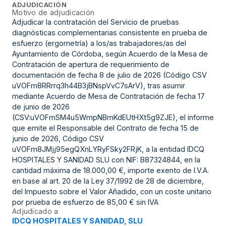
ADJUDICACIÓN
Motivo de adjudicación
Adjudicar la contratación del Servicio de pruebas
diagnósticas complementarias consistente en prueba de
esfuerzo (ergometría) a los/as trabajadores/as del
Ayuntamiento de Córdoba, según Acuerdo de la Mesa de
Contratación de apertura de requerimiento de
documentación de fecha 8 de julio de 2026 (Código CSV
uVOFm8RRrrq3h44B3jBNspVvC7sArV), tras asumir
mediante Acuerdo de Mesa de Contratación de fecha 17
de junio de 2026
(CSV:uVOFmSM4u5WmpNBmKdEUtHXt5g9ZJE), el informe
que emite el Responsable del Contrato de fecha 15 de
junio de 2026, Código CSV
uVOFm8JMjj95egQXnLYRyFSky2FRjK, a la entidad IDCQ
HOSPITALES Y SANIDAD SLU con NIF: B87324844, en la
cantidad máxima de 18.000,00 €, importe exento de I.V.A.
en base al art. 20 de la Ley 37/1992 de 28 de diciembre,
del Impuesto sobre el Valor Añadido, con un coste unitario
por prueba de esfuerzo de 85,00 € sin IVA
Adjudicado a
IDCQ HOSPITALES Y SANIDAD, SLU