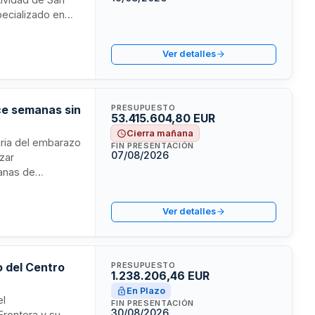
pecializado en
tario. La
te, cubriendo la
Ver detalles
omada durante
ce semanas sin
PRESUPUESTO
53.415.604,80 EUR
Cierra mañana
taria del embarazo
FIN PRESENTACIÓN
07/08/2026
izar
anas de
arazada. El
 incluyendo la
Ver detalles
marco legal
o del Centro
PRESUPUESTO
1.238.206,46 EUR
En Plazo
el
FIN PRESENTACIÓN
30/08/2026
Frontera y su