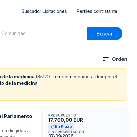
Buscador Licitaciones
Perfiles contratante
Buscar
Orden
o de la medicina
(
85121
). Te recomendamos filtrar por el
cio de la medicina
el Parlamento
PRESUPUESTO
17.700,00 EUR
En Plazo
oma dirigidos a
FIN PRESENTACIÓN
07/09/2026
rias de