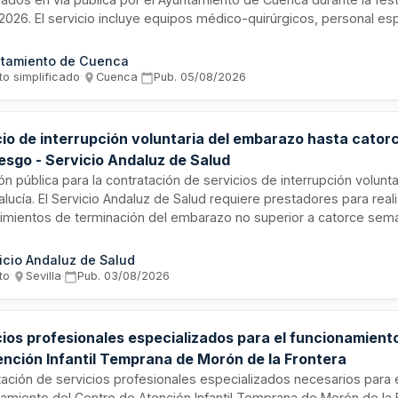
026. El servicio incluye equipos médico-quirúrgicos, personal es
 general y traumatología, servicios de ambulancia y transporte sani
ión se divide en tres lotes: servicios médicos, equipos y transpor
tamiento de Cuenca
ncia desde una hora antes del inicio del festejo de la Vaca Enmar
to simplificado
·
Cuenca
·
Pub.
05/08/2026
 celebración.
cio de interrupción voluntaria del embarazo hasta cator
iesgo - Servicio Andaluz de Salud
ión pública para la contratación de servicios de interrupción volun
lucía. El Servicio Andaluz de Salud requiere prestadores para real
imientos de terminación del embarazo no superior a catorce sem
ón en casos sin complicaciones clínicas significativas para la emb
o comprende la prestación de servicios sanitarios especializados,
icio Andaluz de Salud
n integral a mujeres que solicitan este procedimiento dentro del 
to
·
Sevilla
·
Pub.
03/08/2026
cido.
cios profesionales especializados para el funcionamient
ención Infantil Temprana de Morón de la Frontera
ación de servicios profesionales especializados necesarios para 
amiento del Centro de Atención Infantil Temprana de Morón de la 