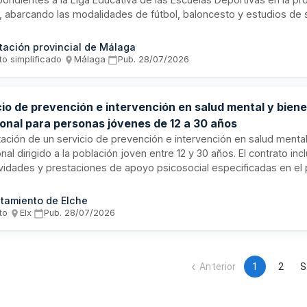
 abarcando las modalidades de fútbol, baloncesto y estudios de sa
 la gestión de competiciones, coordinación técnica, supervisión d
administrativas relacionadas con la ejecución de estas disciplinas
tación provincial de Málaga
ivas.
to simplificado
·
Málaga
·
Pub.
28/07/2026
cio de prevención e intervención en salud mental y bien
onal para personas jóvenes de 12 a 30 años
ación de un servicio de prevención e intervención en salud mental
al dirigido a la población joven entre 12 y 30 años. El contrato inc
ividades y prestaciones de apoyo psicosocial especificadas en el 
pciones técnicas particulares, con el objetivo de satisfacer las n
trativas de salud mental identificadas para este grupo de edad.
tamiento de Elche
to
·
Elx
·
Pub.
28/07/2026
Anterior
1
2
S