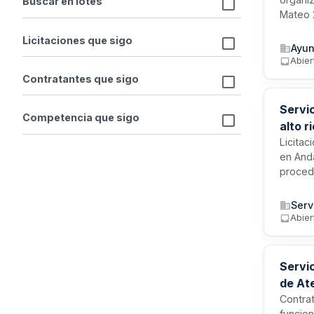
Buscar en lotes
Mateo 2
cirugía
Licitaciones que sigo
prestac
Ayun
asiste
Abier
toda su
Contratantes que sigo
Servi
Competencia que sigo
alto r
Licitac
en Anda
proced
gestaci
contrat
Serv
atenció
Abier
estable
Servi
de At
Contrat
funcion