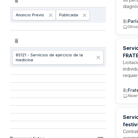
diagnós
2026 y
Anuncio Previo
Publicada
necesi
Parl
desplaz
Otro
técnico
Servic
FRAT
85121 - Servicios de ejercicio de la
medicina
Licitac
individ
requie
naciona
normati
Frat
sanitar
Abier
adecua
Servic
festi
Contrat
organiz