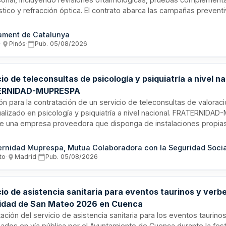
tico y refracción óptica. El contrato abarca las campañas prevent
 2027, con prestaciones que se determinarán durante la ejecución
dades reales. Se incluyen formación en prevención de riesgos labo
ament de Catalunya
amientos del personal especializado y verificación del cumplimie
s
·
Pinós
·
Pub.
05/08/2026
s.
io de teleconsultas de psicología y psiquiatría a nivel n
ERNIDAD-MUPRESPA
ión para la contratación de un servicio de teleconsultas de valorac
ualizado en psicología y psiquiatría a nivel nacional. FRATERNID
re una empresa proveedora que disponga de instalaciones propias 
l, recursos humanos cualificados, infraestructura tecnológica se
va de protección de datos, y capacidad para gestionar la prestac
ernidad Muprespa, Mutua Colaboradora con la Seguridad Socia
ios mediante consulta virtual, garantizando disponibilidad de medi
to
·
Madrid
·
Pub.
05/08/2026
dos al volumen asistencial.
io de asistencia sanitaria para eventos taurinos y verb
vidad de San Mateo 2026 en Cuenca
ación del servicio de asistencia sanitaria para los eventos taurin
ados en vía pública por el Ayuntamiento de Cuenca durante la fes