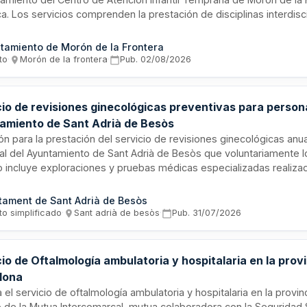
. Los servicios comprenden la prestación de disciplinas interdisc
as a la atención integral de menores usuarios y sus familias, garant
idad del servicio público delegado de atención infantil temprana 
tamiento de Morón de la Frontera
n del equipo interdisciplinar exigido por la normativa autonómica a
to
·
Morón de la frontera
·
Pub.
02/08/2026
io de revisiones ginecológicas preventivas para persona
amiento de Sant Adrià de Besòs
ión para la prestación del servicio de revisiones ginecológicas anua
l del Ayuntamiento de Sant Adrià de Besòs que voluntariamente lo 
io incluye exploraciones y pruebas médicas especializadas realiz
s acreditados en centros sanitarios autorizados por el Departam
ralidad de Cataluña. Las revisiones se ejecutarán con cita previ
tament de Sant Adrià de Besòs
nero y abril de cada año, garantizando la máxima calidad asistencia
to simplificado
·
Sant adrià de besòs
·
Pub.
31/07/2026
tivo de los reconocimientos ginecológicos.
io de Oftalmología ambulatoria y hospitalaria en la prov
lona
ta el servicio de oftalmología ambulatoria y hospitalaria en la provi
 de la Mutua Intercomarcal, mutua colaboradora con la Seguridad S