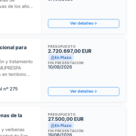
ivas de los años
 conforme a las
rales,
Ver detalles
nto de requisitos
acional para
PRESUPUESTO
2.720.697,00 EUR
En Plazo
ión y tratamiento
FIN PRESENTACIÓN
10/09/2026
AD-MUPRESPA
en territorio
gura conforme a
ión de servicios
l nº 275
Ver detalles
os técnicos
enas de la
PRESUPUESTO
27.500,00 EUR
En Plazo
os y verbenas
FIN PRESENTACIÓN
19/08/2026
tividad de San