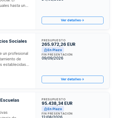
nuales hasta un
 requiere que los
uena ejecución y
Ver detalles
 la vigencia del
cios Sociales
PRESUPUESTO
265.972,26 EUR
En Plazo
de un profesional
FIN PRESENTACIÓN
09/09/2026
ntamiento de
as establecidas
ados en el
Ver detalles
s Escuelas
PRESUPUESTO
95.438,34 EUR
En Plazo
tivas
FIN PRESENTACIÓN
12/08/2026
ovincia de