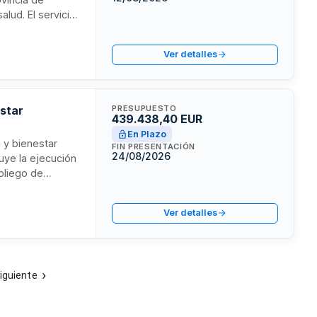
lud. El servicio
e actividades y
 deportivas
Ver detalles
estar
PRESUPUESTO
439.438,40 EUR
En Plazo
 y bienestar
FIN PRESENTACIÓN
24/08/2026
luye la ejecución
pliego de
ecesidades
Ver detalles
iguiente