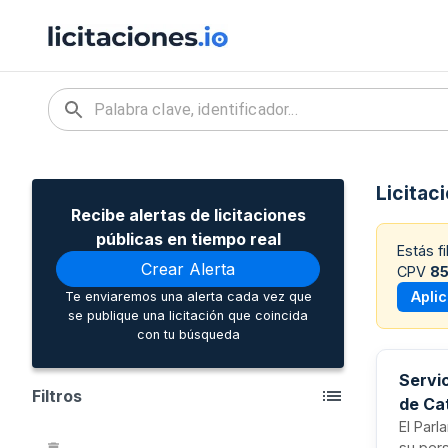
Licitac
Recibe alertas de licitaciones
públicas en tiempo real
Estás f
Crear Alerta
CPV
85
Apli
Te enviaremos una alerta cada vez que
se publique una licitación que coincida
con tu búsqueda
Servi
Filtros
de Ca
El Parl
su per