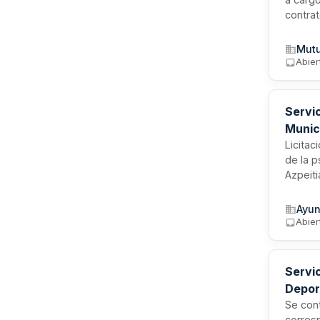
contrat
máximo 
licitad
Mutu
disponi
Abier
contrat
Servic
Munic
Licitac
de la p
Azpeiti
en el p
contrat
Ayun
Abier
Servic
Depor
Se cont
corresp