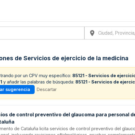
iones de Servicios de ejercicio de la medicina
iltrando por un CPV muy específico:
85121 - Servicios de ejercici
1
y añadir las palabras de búsqueda:
85121 - Servicios de ejerci
car sugerencia
Descartar
cios de control preventivo del glaucoma para personal d
taluña
amento de Cataluña licita servicios de control preventivo del glauc
sonal, incluyendo revisiones oftalmológicas, pruebas complementa