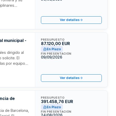
iplinares
izando la
mediante la
Ver detalles
plicable.
l municipal -
PRESUPUESTO
87.120,00 EUR
En Plazo
les dirigido al
FIN PRESENTACIÓN
09/09/2026
solicite. El
adas por equipos
ento de Salud de
a preferentemente
Ver detalles
l y el carácter
incia de
PRESUPUESTO
391.458,76 EUR
En Plazo
ncia de Barcelona,
FIN PRESENTACIÓN
24/08/2026
ocial. El