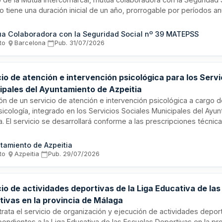
o tiene una duración inicial de un año, prorrogable por períodos a
de tres años adicionales, sin exceder los cinco años en total. Se
ores acrediten experiencia profesional mediante certificados de b
a Colaboradora con la Seguridad Social nº 39 MATEPSS
bilidad de profesionales oftalmólogos especializados durante toda
to
·
Barcelona
·
Pub.
31/07/2026
o.
io de atención e intervención psicológica para los Servi
ipales del Ayuntamiento de Azpeitia
ión de un servicio de atención e intervención psicológica a cargo 
sicología, integrado en los Servicios Sociales Municipales del Ayu
a. El servicio se desarrollará conforme a las prescripciones técnic
liego de condiciones, dentro de los términos y duración especific
o.
tamiento de Azpeitia
to
·
Azpeitia
·
Pub.
29/07/2026
io de actividades deportivas de la Liga Educativa de la
tivas en la provincia de Málaga
rata el servicio de organización y ejecución de actividades depor
ondientes a la Liga Educativa de las Escuelas Deportivas en la pr