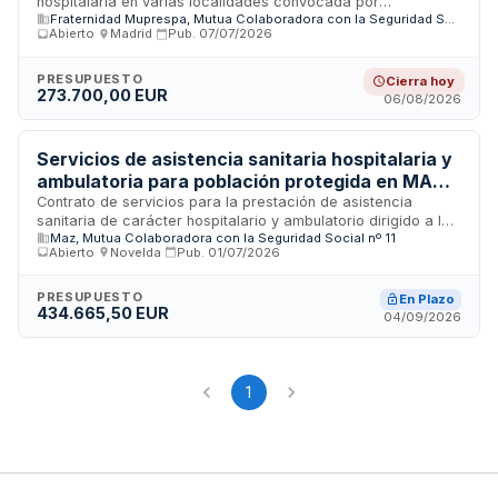
hospitalaria en varias localidades convocada por
Fraternidad Muprespa, Mutua Colaboradora con la Seguridad Social nº 275
Fraternidad-Muprespa, Mutua Colaboradora con la
Abierto
·
Madrid
·
Pub.
07/07/2026
Seguridad Social. El contrato tiene naturaleza de contrato
privado y se tramitará mediante procedimiento abierto con
pluralidad de criterios de adjudicación, regulándose
PRESUPUESTO
Cierra hoy
273.700,00 EUR
conforme a la Ley de Contratos del Sector Público. La
06/08/2026
información de la licitación estará disponible en el Perfil de
Contratante de la Mutua a través de su plataforma de
contratación.
Servicios de asistencia sanitaria hospitalaria y
ambulatoria para población protegida en MAZ
en la provincia de Alicante
Contrato de servicios para la prestación de asistencia
sanitaria de carácter hospitalario y ambulatorio dirigido a la
Maz, Mutua Colaboradora con la Seguridad Social nº 11
población protegida en MAZ, Entidad Colaboradora de la
Abierto
·
Novelda
·
Pub.
01/07/2026
Seguridad Social, en el ámbito territorial de la provincia de
Alcoy, Alicante. El adjudicatario ejecutará el servicio de
forma sucesiva con cobertura de 24 horas para asistencia
PRESUPUESTO
En Plazo
434.665,50 EUR
hospitalaria y mínimo 20 horas semanales para ambulatoria,
04/09/2026
requiriendo especialistas que cubran todas las necesidades
asistenciales y personal de apoyo sanitario y administrativo.
1