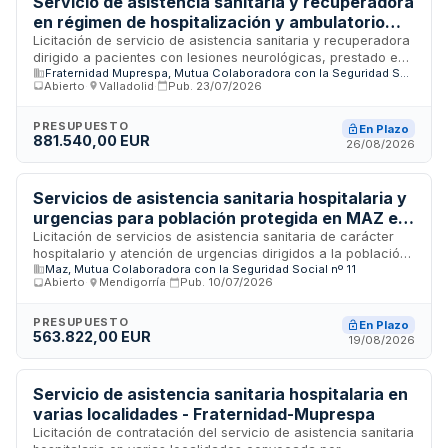
Servicio de asistencia sanitaria y recuperadora
en régimen de hospitalización y ambulatorio
para pacientes con lesiones neurológicas -
Licitación de servicio de asistencia sanitaria y recuperadora
dirigido a pacientes con lesiones neurológicas, prestado en
FRATERNIDAD-MUPRESPA Valladolid
Fraternidad Muprespa, Mutua Colaboradora con la Seguridad Social nº 275
régimen de hospitalización y ambulatorio. El organismo
Abierto
·
Valladolid
·
Pub.
23/07/2026
licitador es FRATERNIDAD-MUPRESPA, que contratará
mediante procedimiento abierto con pluralidad de criterios
de adjudicación. El contrato tiene naturaleza privada y se
PRESUPUESTO
En Plazo
881.540,00 EUR
rige por la Ley de Contratos del Sector Público. La ubicación
26/08/2026
del servicio es Valladolid.
Servicios de asistencia sanitaria hospitalaria y
urgencias para población protegida en MAZ en
Pamplona (Navarra)
Licitación de servicios de asistencia sanitaria de carácter
hospitalario y atención de urgencias dirigidos a la población
Maz, Mutua Colaboradora con la Seguridad Social nº 11
protegida en MAZ en el ámbito territorial de Pamplona,
Abierto
·
Mendigorría
·
Pub.
10/07/2026
Navarra. El adjudicatario deberá prestar los servicios
mediante medios propios incluyendo instalaciones,
equipamiento, material sanitario y personal laboral o
PRESUPUESTO
En Plazo
563.822,00 EUR
mercantil, conforme a las especificaciones técnicas
19/08/2026
establecidas en el pliego. El contrato contempla garantía
definitiva equivalente al cinco por ciento del presupuesto de
licitación y admite subcontratación con indicación previa de
Servicio de asistencia sanitaria hospitalaria en
la parte a subcontratar.
varias localidades - Fraternidad-Muprespa
Licitación de contratación del servicio de asistencia sanitaria