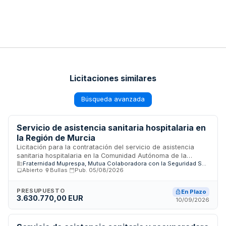
Licitaciones similares
Búsqueda avanzada
Servicio de asistencia sanitaria hospitalaria en
la Región de Murcia
Licitación para la contratación del servicio de asistencia
sanitaria hospitalaria en la Comunidad Autónoma de la
Fraternidad Muprespa, Mutua Colaboradora con la Seguridad Social nº 275
Región de Murcia. FRATERNIDAD-MUPRESPA licita mediante
Abierto
·
Bullas
·
Pub.
05/08/2026
procedimiento abierto con pluralidad de criterios de
adjudicación, conforme a la Ley de Contratos del Sector
Público. El contrato se regirá como contrato privado en
PRESUPUESTO
En Plazo
3.630.770,00 EUR
cuanto a su preparación y adjudicación, aplicándose normas
10/09/2026
de derecho privado en sus efectos y extinción.