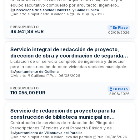
coordinación de seguridad del Centro de
equipo facultativo compuesto por arquitecto, ingeniero
Atención Urgente del Centro de Salud el Clot de
Consellería de Sanidad Universal y Salud Pública
industrial o técnico industrial, y arquitecto técnico para la
Paterna
Abierto simplificado
·
Valencia
·
Pub.
06/08/2026
redacción del proyecto, dirección de obra y coordinación de
seguridad y salud de la reforma del Centro de Salud el Clot
de Paterna destinada a la implantación de un Centro de
PRESUPUESTO
En Plazo
49.941,88 EUR
Atención Urgente de funcionamiento veinticuatro horas,
02/09/2026
dependiente del Departamento de Salud de Valencia Arnau
de Vilanova-Llíria.
Servicio integral de redacción de proyecto,
dirección de obra y coordinación de seguridad
para construcción de viviendas sociales
Licitación de un servicio completo de ingeniería y dirección
para la construcción de once viviendas sociales municipales
municipales en Las Pajanosas
Ayuntamiento de Guillena
en la localidad de Las Pajanosas. El contrato incluye la
Abierto
·
Guillena
·
Pub.
06/08/2026
redacción del proyecto básico y de ejecución, la
elaboración del estudio de seguridad y salud, la dirección de
obra, la dirección de ejecución y la coordinación de
PRESUPUESTO
En Plazo
110.055,00 EUR
seguridad y salud durante toda la fase de construcción. El
21/08/2026
servicio será ejecutado por una empresa con experiencia
acreditada en trabajos de naturaleza similar durante los
últimos cinco años.
Servicio de redacción de proyecto para la
construcción de biblioteca municipal en
Villanueva del Pardillo
Contratación de servicios de redacción del Pliego de
Prescripciones Técnicas y del Proyecto Básico y de
Ayuntamiento de Villanueva del Pardillo
Ejecución para la construcción de una nueva biblioteca
Abierto simplificado
·
Villanueva del pardillo
·
Pub.
06/08/2026
municipal. El Ayuntamiento de Villanueva del Pardillo licita