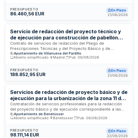
este servicio de carácter intelectual, clasificado como
prestación de arquitectura e ingeniería conforme a la
PRESUPUESTO
En Plazo
86.460,56 EUR
legislación de contratos del sector público. Los trabajos se
21/08/2026
realizarán sobre la base de un programa de necesidades y
condiciones urbanísticas definidas, sin posibilidad de
revisión de precios.
Servicio de redacción del proyecto técnico y
de ejecución para construcción de pabellón
deportivo municipal en Villanueva del Pardillo
Contrato de servicios de redacción del Pliego de
Prescripciones Técnicas y del Proyecto Básico y de
Ayuntamiento de Villanueva del Pardillo
Ejecución para la construcción de un nuevo pabellón
Abierto simplificado
·
Madrid
·
Pub.
06/08/2026
deportivo municipal en la calle de la Paloma, 54 de
Villanueva del Pardillo. El servicio incluye la elaboración de la
documentación técnica necesaria para ejecutar las obras de
PRESUPUESTO
En Plazo
188.852,95 EUR
ampliación de instalaciones deportivas municipales,
21/08/2026
financiadas dentro del Programa de Inversión Regional de la
Comunidad de Madrid para el período 2022-2026. Se trata
de una prestación de carácter intelectual sujeta a la
Servicios de redacción de proyecto básico y de
regulación especial de servicios de arquitectura e ingeniería.
ejecución para la urbanización de la zona 11 de
Benetússer
Contratación de servicios profesionales para la redacción
del proyecto básico y de ejecución correspondiente a las
Ayuntamiento de Benetússer
obras de urbanización de la zona 11 del municipio de
Abierto simplificado
·
Benetússer
·
Pub.
06/08/2026
Benetússer. El contrato incluye la elaboración de la
documentación técnica necesaria para la renovación de la
red de agua potable y alcantarillado en dicha zona,
PRESUPUESTO
En Plazo
98.111,14 EUR
financiado mediante fondos de solidaridad. La prestación se
22/08/2026