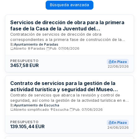
Búsqueda avanzada
Servicios de dirección de obra para la primera
fase de la Casa de la Juventud del
Ayuntamiento de Paradas
Contratación de servicios de dirección de obra
correspondientes a la primera fase de construcción de la
Ayuntamiento de Paradas
Casa de la Juventud. El Ayuntamiento de Paradas licita estos
Abierto
·
Paradas
·
Pub.
07/08/2026
servicios técnicos para garantizar la ejecución eficiente,
coherente y correcta de los trabajos de construcción. El
adjudicatario ejercerá funciones de supervisor y coordinador
PRESUPUESTO
En Plazo
3457,58 EUR
entre la administración, la empresa constructora y demás
22/08/2026
agentes intervinientes en la edificación.
Contrato de servicios para la gestión de la
actividad turística y seguridad del Museo
Minero de Escucha
Contrato de servicios que abarca la revisión y control de
seguridad, así como la gestión de la actividad turística en el
Ayuntamiento de Escucha
Museo Minero de Escucha, Pozo Pilar y Casa de la Familia
Abierto simplificado
·
Escucha
·
Pub.
07/08/2026
Minera. Incluye la elaboración de informes técnicos, diseños,
presupuestos de ingeniería y memorias valoradas referentes
a las instalaciones que conforman el Patrimonio Industrial
PRESUPUESTO
En Plazo
139.105,44 EUR
Minero de Escucha, licitado por el Ayuntamiento de Escucha
24/08/2026
mediante procedimiento abierto simplificado.