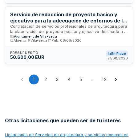
llevará a cabo bajo el sistema de tanto alzado.
Servicio de redacción de proyecto básico y
ejecutivo para la adecuación de entornos de la
bodega de Vila-seca
Contratación de servicios profesionales de arquitectura para
la elaboración del proyecto básico y ejecutivo destinado a la
Ajuntament de Vila-seca
adecuación de los entornos de la bodega de Vila-seca. El
Abierto
·
Vila-seca
·
Pub.
06/08/2026
servicio incluye la dirección de obra, estudios de seguridad
y salud, planes de control de calidad, así como la
documentación técnica completa y coordinada. El
PRESUPUESTO
En Plazo
50.600,00 EUR
adjudicatario asumirá la responsabilidad integral del
21/08/2026
proyecto y su ejecución, con cesión de derechos de
explotación al Ayuntamiento de Vila-seca.
1
2
3
4
5
…
12
Otras licitaciones que pueden ser de tu interés
Licitaciones de
Servicios de arquitectura y servicios conexos en