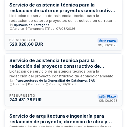
Servicio de asistencia técnica para la
redacción de catorce proyectos constructivos
en carreteras - Diputación de Tarragona
Licitación de servicio de asistencia técnica para la
redacción de catorce proyectos constructivos en carreteras
Diputació de Tarragona
provinciales de Tarragona. El contrato incluye la elaboración
Abierto
·
Tarragona
·
Pub.
07/08/2026
de estudios informativos, análisis de impacto ambiental y
proyectos de construcción para las vías T-324, T-301, T-
732, T-2021, T-1032, T-1045, T-2036, T-4283, T-4346, T-
PRESUPUESTO
En Plazo
528.828,68 EUR
4347, TP-2031, TP-2311 y TV-3025. La ejecución se llevará a
09/09/2026
cabo en las instalaciones del Área de Infraestructuras del
Territorio de la Diputación de Tarragona.
Servicio de asistencia técnica para la
redacción del proyecto constructivo de
acondicionamiento de la carretera B-201 en
Licitación de servicio de asistencia técnica para la
redacción del proyecto constructivo de acondicionamiento
Sant Boi de Llobregat
Infraestructures de la Generalitat de Catalunya, SAU
de la carretera B-201 desde la Plaza Europa hasta la rotonda
Abierto
·
Barcelona
·
Pub.
07/08/2026
de la Avenida Marina en Sant Boi de Llobregat. El contrato
incluye la elaboración completa del proyecto constructivo
con soluciones proyectadas, cálculos, definiciones,
PRESUPUESTO
En Plazo
243.431,78 EUR
amidamientos y contenidos técnicos necesarios para la
05/10/2026
ejecución de las obras. Se requiere la presencia de un
técnico especializado en obra civil con experiencia mínima
de quince años en proyectos constructivos de carreteras,
Servicio de arquitectura e ingeniería para
dedicación mínima del treinta por ciento y responsabilidad
redacción de proyecto, dirección de obra y
como autor del proyecto.
Contratación de servicios de arquitectura e ingeniería por