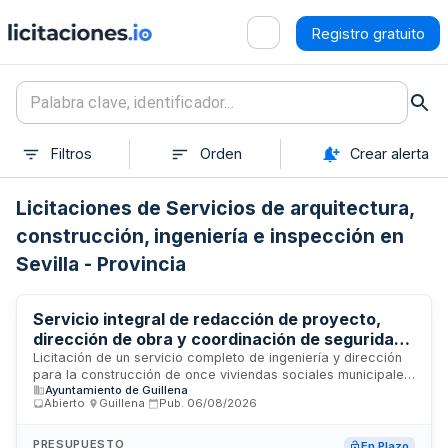
Registro gratuito
Filtros
Orden
Crear alerta
Licitaciones de Servicios de arquitectura,
construcción, ingeniería e inspección en
Sevilla - Provincia
Servicio integral de redacción de proyecto,
dirección de obra y coordinación de seguridad
para construcción de viviendas sociales
Licitación de un servicio completo de ingeniería y dirección
para la construcción de once viviendas sociales municipales
municipales en Las Pajanosas
Ayuntamiento de Guillena
en la localidad de Las Pajanosas. El contrato incluye la
Abierto
·
Guillena
·
Pub.
06/08/2026
redacción del proyecto básico y de ejecución, la
elaboración del estudio de seguridad y salud, la dirección de
obra, la dirección de ejecución y la coordinación de
PRESUPUESTO
En Plazo