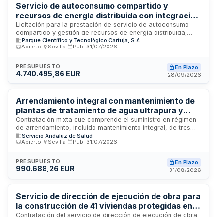
condicionada al plazo de ejecución de las obras más el
Servicio de autoconsumo compartido y
período necesario para su liquidación.
recursos de energía distribuida con integración
B2G - Parque Científico y Tecnológico Cartuja
Licitación para la prestación de servicio de autoconsumo
compartido y gestión de recursos de energía distribuida,
Parque Científico y Tecnológico Cartuja, S.A.
incluyendo soluciones de integración B2G (Business to Grid).
Abierto
·
Sevilla
·
Pub.
31/07/2026
El Parque Científico y Tecnológico Cartuja licita esta
actuación en Sevilla con el objetivo de optimizar el consumo
energético y la integración de fuentes renovables
PRESUPUESTO
En Plazo
4.740.495,86 EUR
distribuidas en sus instalaciones. El contrato abarca la
28/09/2026
implementación de sistemas que permitan el
aprovechamiento compartido de energía autoconsumida y la
interconexión con la red eléctrica de distribución.
Arrendamiento integral con mantenimiento de
plantas de tratamiento de agua ultrapura y
control de calidad de diálisis - Hospital
Contratación mixta que comprende el suministro en régimen
de arrendamiento, incluido mantenimiento integral, de tres
Universitario Virgen Macarena de Sevilla
Servicio Andaluz de Salud
plantas de tratamiento para la producción de agua ultrapura
Abierto
·
Sevilla
·
Pub.
31/07/2026
destinada al servicio de nefrología, así como la prestación
del servicio de control de calidad de los líquidos de diálisis
de dichas plantas y del anillo de agua ultrapura de la unidad
PRESUPUESTO
En Plazo
990.688,26 EUR
de cuidados intensivos. La licitación, promovida por el
31/08/2026
Servicio Andaluz de Salud a través de su central provincial
de compras de Sevilla, tiene por objeto garantizar el
funcionamiento y la calidad de los sistemas de filtración y
Servicio de dirección de ejecución de obra para
purificación de agua necesarios para los tratamientos de
la construcción de 41 viviendas protegidas en
diálisis en el Hospital Universitario Virgen Macarena.
alquiler en Bollullos de la Mitación
Contratación del servicio de dirección de ejecución de obra