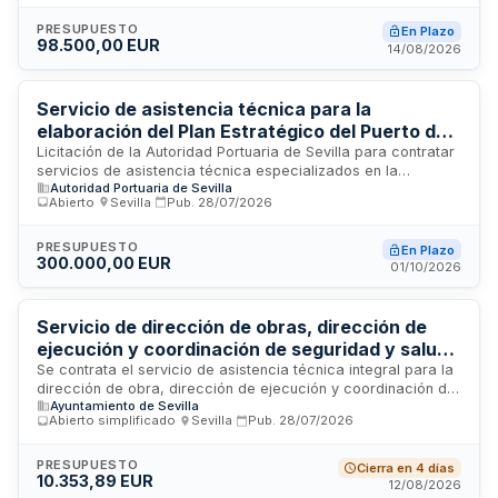
estructuras prefabricadas en el municipio de Camas. El
contrato incluye todas las fases operativas: desmontaje de
PRESUPUESTO
En Plazo
98.500,00 EUR
los módulos en su ubicación actual, transporte a la nueva
14/08/2026
localización y montaje final con todos los trabajos conexos
necesarios para asegurar la funcionalidad de las
instalaciones educativas.
Servicio de asistencia técnica para la
elaboración del Plan Estratégico del Puerto de
Sevilla 2035
Licitación de la Autoridad Portuaria de Sevilla para contratar
servicios de asistencia técnica especializados en la
Autoridad Portuaria de Sevilla
elaboración del Plan Estratégico del Puerto de Sevilla con
Abierto
·
Sevilla
·
Pub.
28/07/2026
horizonte 2035. El contratista desarrollará estudios, análisis y
propuestas estratégicas que permitan definir la visión,
objetivos y líneas de actuación del puerto sevillano para la
PRESUPUESTO
En Plazo
300.000,00 EUR
próxima década. El servicio incluye diagnóstico de la
01/10/2026
situación actual, análisis de tendencias del sector portuario,
consulta con stakeholders y formulación de estrategias de
crecimiento y sostenibilidad adaptadas al contexto regional y
Servicio de dirección de obras, dirección de
nacional.
ejecución y coordinación de seguridad y salud
para construcción y rehabilitación de
Se contrata el servicio de asistencia técnica integral para la
dirección de obra, dirección de ejecución y coordinación de
monopostes informativos en parques
Ayuntamiento de Sevilla
seguridad y salud en el proyecto de construcción, montaje y
empresariales de Sevilla
Abierto simplificado
·
Sevilla
·
Pub.
28/07/2026
rehabilitación de monopostes informativos ubicados en
diversos parques empresariales de Sevilla. El Ayuntamiento
de Sevilla licita este servicio como parte de su plan de
PRESUPUESTO
Cierra en 4 días
10.353,89 EUR
mejora y apoyo a la red de parques empresariales de la
12/08/2026