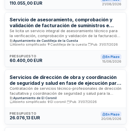
110.055,00 EUR
seguridad y salud durante toda la fase de construcción. El
21/08/2026
servicio será ejecutado por una empresa con experiencia
acreditada en trabajos de naturaleza similar durante los
últimos cinco años.
Servicio de asesoramiento, comprobación y
validación de facturación de suministros e
infraestructuras del Ayuntamiento de Castilleja
Se licita un servicio integral de asesoramiento técnico para
la verificación, comprobación y validación de la facturación
de la Cuesta
Ayuntamiento de Castilleja de la Cuesta
relativa a suministros de agua, energía eléctrica, gas y
Abierto simplificado
·
Castilleja de la cuesta
·
Pub.
31/07/2026
servicios de telecomunicaciones del Ayuntamiento de
Castilleja de la Cuesta. El contratista deberá realizar un
análisis exhaustivo de la facturación de los cuatro años
PRESUPUESTO
En Plazo
60.400,00 EUR
previos al inicio del servicio, identificar posibles perjuicios
15/08/2026
económicos y promover la recuperación de cantidades
indebidamente abonadas. Asimismo, prestará asistencia en
la preparación de futuras licitaciones relacionadas con estos
Servicios de dirección de obra y coordinación
suministros y servicios mediante análisis comparativos,
de seguridad y salud en fase de ejecución para
extracción de datos históricos y elaboración de
la construcción de piscina municipal en El
Contratación de servicios técnico-profesionales de dirección
documentación técnica.
facultativa y coordinación de seguridad y salud para la
Coronil
Ayuntamiento de El Coronil
ejecución de las obras de construcción de una piscina
Abierto simplificado
·
El coronil
·
Pub.
31/07/2026
municipal. Los servicios incluyen la dirección de obra,
dirección de la ejecución de la obra conforme a la Ley de
Ordenación de la Edificación, y la coordinación de medidas
PRESUPUESTO
En Plazo
26.076,13 EUR
de seguridad y salud durante la fase de ejecución del
20/08/2026
proyecto. Se trata de un contrato complementario vinculado
al contrato principal de obras, cuya duración está