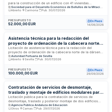
para la construcción de un edificio con 41 viviendas
Sociedad para el Desarrollo Económico de Bollullos de la Mitación S.L. (SODEMI, S.L.)
protegidas en alquiler, garajes, trasteros y locales
Abierto
·
Carmona
·
Pub.
30/07/2026
comerciales promovido por SODEMI en Bollullos de la
Mitación, Sevilla. El contratista será responsable del control
técnico, económico y de plazos durante la ejecución,
PRESUPUESTO
En Plazo
52.000,00 EUR
garantizando el cumplimiento de objetivos de calidad,
14/08/2026
documentación de proceso constructivo y seguimiento
durante el período de garantía de las obras.
Asistencia técnica para la redacción del
proyecto de ordenación de la cabecera norte
de la dársena del Cuarto - Autoridad Portuaria
Licitación de asistencia técnica para la redacción del
proyecto de ordenación de la cabecera norte de la dársena
de Sevilla
Autoridad Portuaria de Sevilla
del Cuarto, promovida por la Autoridad Portuaria de Sevilla.
Abierto
·
Sevilla
·
Pub.
30/07/2026
El contrato comprende servicios de consultoría y dirección
técnica para la elaboración del proyecto, incluyendo
estudios previos, diseño técnico y propuestas de mejora
PRESUPUESTO
En Plazo
100.000,00 EUR
mediante metodología BIM. La prestación se desarrollará en
29/09/2026
el puerto de Sevilla durante un plazo de ejecución de doce
meses desde la firma del contrato.
Contratación de servicios de desmontaje,
traslado y montaje de edificios modulares para
la Agencia Pública Andaluza de Educación en
Licitación pública para la contratación de servicios de
desmontaje, traslado y posterior montaje de dos edificios
Camas
Agencia Pública Andaluza de Educación
modulares. La Agencia Pública Andaluza de Educación
Otros
·
Camas
·
Pub.
29/07/2026
requiere empresa especializada en la reubicación de estas